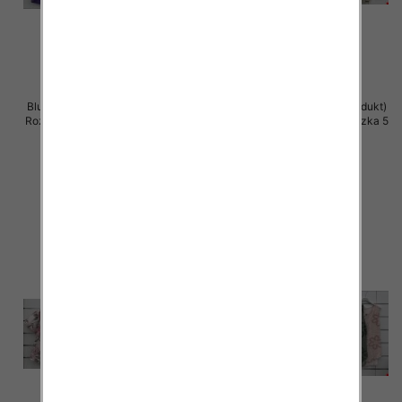
Bluzki damskie (Włoskie produkt)
Bluzki damskie (Włoskie produkt)
Roz Standard, Mix Kolor Paczka 5
Roz Standard, Mix Kolor Paczka 5
szt
szt
40.00 zł
39.00 zł
szczegóły
szczegóły