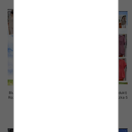
Bluzki damskie (Włoskie produkt)
Bluzki damskie (Włoskie produkt)
Roz Standard, Mix Kolor Paczka 5
Roz Standard, Mix Kolor Paczka 5
szt
szt
39.00 zł
37.00 zł
szczegóły
szczegóły