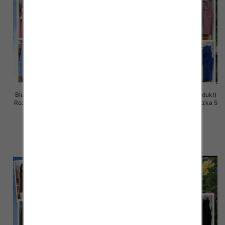
Bluzki damskie (Włoskie produkt)
Bluzki damskie (Włoskie produkt)
Roz Standard, Mix Kolor Paczka 5
Roz Standard, Mix Kolor Paczka 5
szt
szt
34.00 zł
34.00 zł
szczegóły
szczegóły