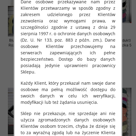
Dane osobowe przekazywane nam przez
Klientów przetwarzamy w sposób zgodny z
zakresem udzielonego przez Klientów
zezwolenia oraz wymogami prawa, w
szczególności zgodnie z ustawą z dnia 29
sierpnia 1997 r. o ochronie danych osobowych
(Dz. U. Nr 133, poz. 883 z późn. zm.). Dane
Bluzki damskie (Włoskie produkt)
Bluzki damskie (Włoskie produkt)
Roz Standard, Mix Kolor Paczka 5
Roz Standard, Mix Kolor Paczka 5
osobowe Klientów przechowujemy na
szt
szt
serwerach zapewniających ich pełne
29.00 zł
29.00 zł
bezpieczeństwo. Dostęp do bazy danych
posiadają jedynie uprawnieni pracownicy
szczegóły
szczegóły
Sklepu.
Każdy Klient, który przekazał nam swoje dane
osobowe ma pełną możliwość dostępu do
swoich danych w celu ich weryfikacji,
modyfikacji lub też żądania usunięcia.
Sklep nie przekazuje, nie sprzedaje ani nie
użycza zgromadzonych danych osobowych
Klientów osobom trzecim, chyba że dzieje się
to za wyraźną zgodą lub na życzenie Klienta