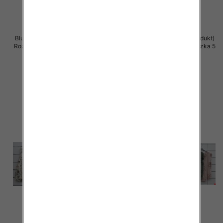
Bluzki damskie (Włoskie produkt)
Bluzki damskie (Włoskie produkt)
Roz Standard, Mix Kolor Paczka 5
Roz Standard, Mix Kolor Paczka 5
szt
szt
39.00 zł
39.00 zł
szczegóły
szczegóły