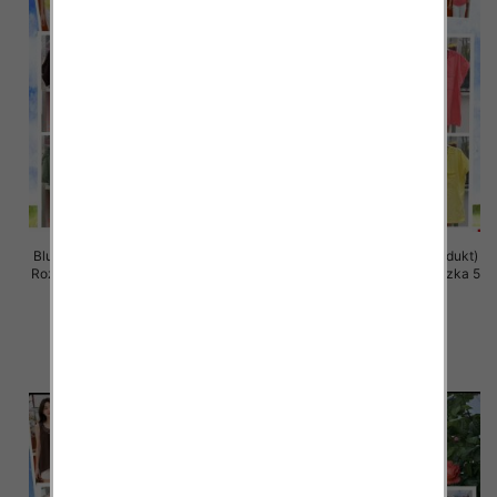
Bluzki damskie (Włoskie produkt)
Bluzki damskie (Włoskie produkt)
Roz Standard, Mix Kolor Paczka 5
Roz Standard, Mix Kolor Paczka 5
szt
szt
35.00 zł
35.00 zł
szczegóły
szczegóły