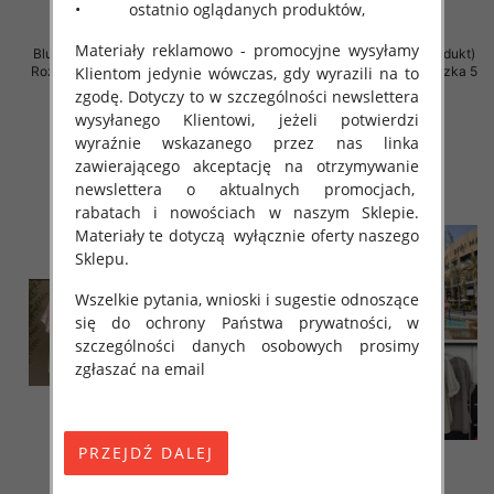
• ostatnio oglądanych produktów,
Materiały reklamowo - promocyjne wysyłamy
Bluzki damskie (Włoskie produkt)
Bluzki damskie (Włoskie produkt)
Klientom jedynie wówczas, gdy wyrazili na to
Roz Standard, Mix Kolor Paczka 5
Roz Standard, Mix Kolor Paczka 5
szt
szt
zgodę. Dotyczy to w szczególności newslettera
wysyłanego Klientowi, jeżeli potwierdzi
44.00 zł
34.00 zł
wyraźnie wskazanego przez nas linka
szczegóły
szczegóły
zawierającego akceptację na otrzymywanie
newslettera o aktualnych promocjach,
rabatach i nowościach w naszym Sklepie.
Materiały te dotyczą wyłącznie oferty naszego
Sklepu.
Wszelkie pytania, wnioski i sugestie odnoszące
się do ochrony Państwa prywatności, w
szczególności danych osobowych prosimy
zgłaszać na email