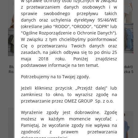
w sprawie ochrony osób fizycznych w związku
z przetwarzaniem danych osobowych i w
sprawie swobodnego przepływu takich
danych oraz uchylenia dyrektywy 95/46/WE
(określane jako "RODO", "ORODO", "GDPR" lub
"Ogólne Rozporządzenie o Ochronie Danych").
W związku z tym chcielibyśmy poinformować
Cię o przetwarzaniu Twoich danych oraz
zasadach, na jakich odbywa się to po dniu 25
maja 2018 roku. Poniżej znajdziesz
podstawowe informacje na ten temat.
Bluzki damskie (Włoskie produkt)
Bluzki damskie (Włoskie produkt)
Roz Standard, Mix Kolor Paczka 5
Roz Standard, Mix Kolor Paczka 5
Potrzebujemy na to Twojej zgody.
szt
szt
41.00 zł
39.00 zł
Jeżeli klikniesz przycisk „Przejdź dalej” lub
szczegóły
szczegóły
zamkniesz to okno, to wyrazisz zgodę na
przetwarzanie przez OMEZ GROUP
Sp. z o.o.
Wyrażenie zgody jest dobrowolne. Zgodę
możesz w każdym momencie wycofać .
Pamiętaj, że wycofanie zgody nie wpływa na
zgodność z prawem przetwarzania