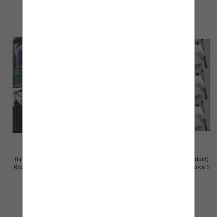
szczegóły
szczegóły
Bluzki damskie (Włoskie produkt)
Bluzki damskie (Włoskie produkt)
Roz Standard, Mix Kolor Paczka 5
Roz Standard, Mix Kolor Paczka 5
szt
szt
28.00 zł
44.00 zł
szczegóły
szczegóły