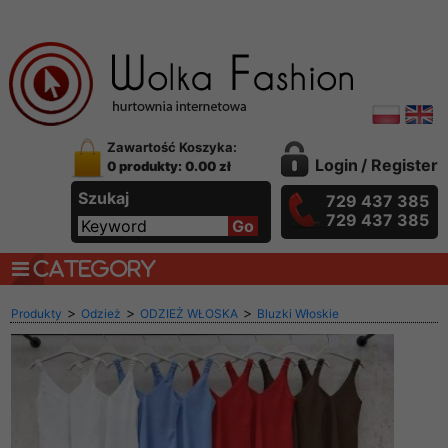
Zawartość Koszyka:
Login
/
Register
0 produkty: 0.00 zł
Szukaj
729 437 385
729 437 385
CATEGORY
>
>
>
Produkty
Odzież
ODZIEŻ WŁOSKA
Bluzki Włoskie