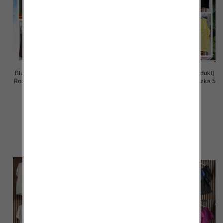
Bluzki damskie (Włoskie produkt)
Bluzki damskie (Włoskie produkt)
Roz Standard, Mix Kolor Paczka 5
Roz Standard, Mix Kolor Paczka 5
szt
szt
33.00 zł
32.00 zł
szczegóły
szczegóły