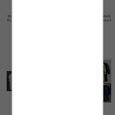
Bluzki damskie (Włoskie produkt)
Bluzki damskie (Włoskie produkt)
Roz Standard, Mix Kolor Paczka 5
Roz Standard, Mix Kolor Paczka 5
szt
szt
39.00 zł
39.00 zł
szczegóły
szczegóły