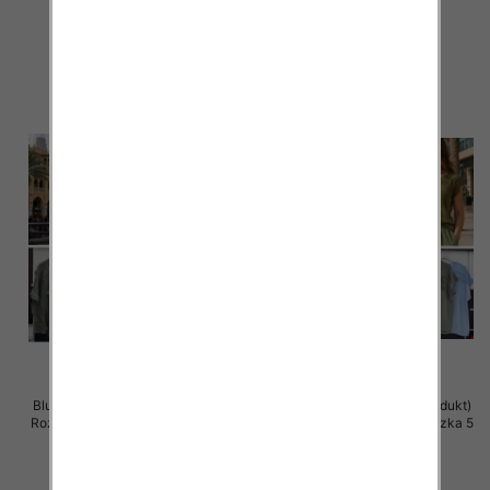
43.00 zł
42.00 zł
szczegóły
szczegóły
Bluzki damskie (Włoskie produkt)
Bluzki damskie (Włoskie produkt)
Roz Standard, Mix Kolor Paczka 5
Roz Standard, Mix Kolor Paczka 5
szt
szt
42.00 zł
38.00 zł