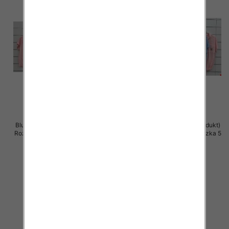
Bluzki damskie (Włoskie produkt)
Bluzki damskie (Włoskie produkt)
Roz Standard, Mix Kolor Paczka 5
Roz Standard, Mix Kolor Paczka 5
szt
szt
44.00 zł
42.00 zł
szczegóły
szczegóły