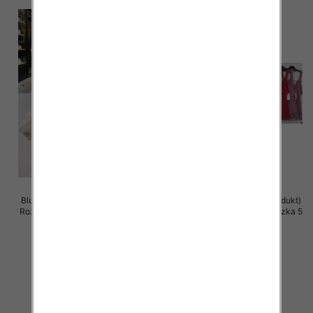
Bluzki damskie (Włoskie produkt)
Bluzki damskie (Włoskie produkt)
Roz Standard, Mix Kolor Paczka 5
Roz Standard, Mix Kolor Paczka 5
szt
szt
36.00 zł
28.00 zł
szczegóły
szczegóły