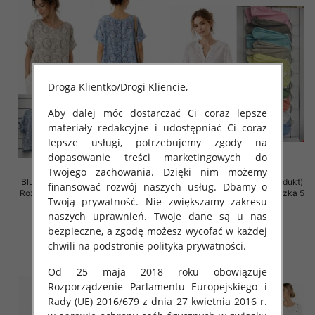
Droga Klientko/Drogi Kliencie,
Aby dalej móc dostarczać Ci coraz lepsze
materiały redakcyjne i udostępniać Ci coraz
lepsze usługi, potrzebujemy zgody na
dopasowanie treści marketingowych do
Twojego zachowania. Dzięki nim możemy
Bluzki damskie (Włoskie produkt)
Bluzki damskie (Włoskie produkt)
finansować rozwój naszych usług. Dbamy o
Roz Standard, Mix Kolor Paczka 5
Roz Standard, Mix Kolor Paczka 5
Twoją prywatność. Nie zwiększamy zakresu
szt
szt
naszych uprawnień. Twoje dane są u nas
46.00 zł
46.00 zł
bezpieczne, a zgodę możesz wycofać w każdej
szczegóły
szczegóły
chwili na podstronie polityka prywatności.
Od 25 maja 2018 roku obowiązuje
Rozporządzenie Parlamentu Europejskiego i
Rady (UE) 2016/679 z dnia 27 kwietnia 2016 r.