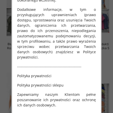
dokonanego wcześniej.
Dodatkowe informacje, w tym o
przysługujących uprawnieniach (prawo
dostępu, sprostowania oraz usunięcia Twoich
danych, ograniczenia ich przetwarzania,
prawo do ich przenoszenia, niepodlegania
zautomatyzowanemu podejmowaniu decyzji,
w tym profilowaniu, a także prawo wyrażenia
Bluzki damskie (Włoskie produkt)
Bluzki damskie (Włoskie produkt)
sprzeciwu wobec przetwarzania Twoich
Roz Standard, Mix Kolor Paczka 5
Roz Standard, Mix Kolor Paczka 5
danych osobowych) znajdziesz w Polityce
szt
szt
prywatności.
34.00 zł
31.00 zł
szczegóły
szczegóły
---------------------------------------------------
Polityka prywatności
Polityka prywatności sklepu
Zapewniamy naszym Klientom pełne
poszanowanie ich prywatności oraz ochronę
ich danych osobowych.