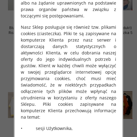
albo na żądanie uprawnionych na podstawie
prawa organów państwa w związku z
toczącymi się postępowaniami.
Nasz Sklep posługuje się również tzw. plikami
Bluzki damskie (Włoskie produkt)
Bluzki damskie (Włoskie produkt)
Roz Standard, Mix Kolor Paczka 5
Roz Standard, Mix Kolor Paczka 5
cookies (ciasteczka). Pliki te są zapisywane na
szt
szt
komputerze Klienta przez nasz serwer i
dostarczają danych statystycznych o
29.00 zł
26.00 zł
aktywności Klienta, w celu dobrania naszej
szczegóły
szczegóły
oferty do jego indywidualnych potrzeb i
gustów. Klient w każdej chwili może wyłączyć
w swojej przeglądarce internetowej opcję
przyjmowania cookies, choć musi mieć
świadomość, że w niektórych przypadkach
odłączenie tych plików może wpłynąć na
utrudnienia w korzystaniu z oferty naszego
Sklepu. Pliki cookies zapisywane na
komputerze Klienta przechowują informacje
na temat:
• sesji Użytkownika,