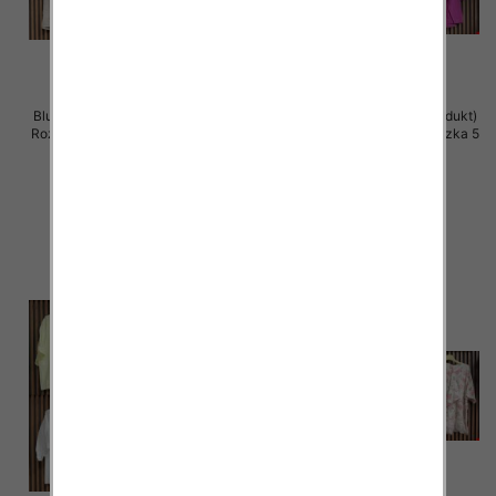
Bluzki damskie (Włoskie produkt)
Bluzki damskie (Włoskie produkt)
Roz Standard, Mix Kolor Paczka 5
Roz Standard, Mix Kolor Paczka 5
szt
szt
42.00 zł
40.00 zł
szczegóły
szczegóły