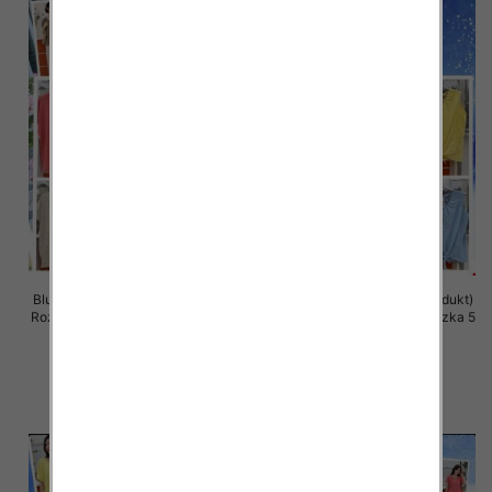
Bluzki damskie (Włoskie produkt)
Bluzki damskie (Włoskie produkt)
Roz Standard, Mix Kolor Paczka 5
Roz Standard, Mix Kolor Paczka 5
szt
szt
36.00 zł
36.00 zł
szczegóły
szczegóły