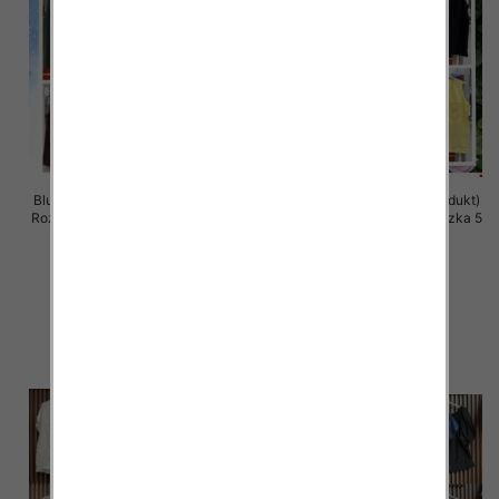
Bluzki damskie (Włoskie produkt)
Bluzki damskie (Włoskie produkt)
Roz Standard, Mix Kolor Paczka 5
Roz Standard, Mix Kolor Paczka 5
szt
szt
33.00 zł
32.00 zł
szczegóły
szczegóły