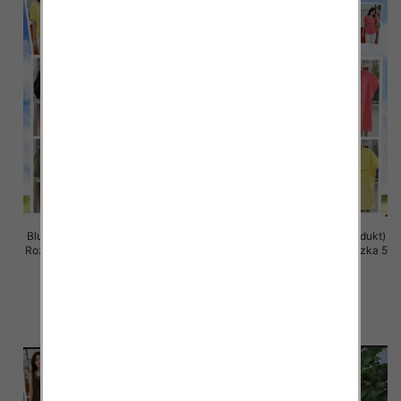
Bluzki damskie (Włoskie produkt)
Bluzki damskie (Włoskie produkt)
Roz Standard, Mix Kolor Paczka 5
Roz Standard, Mix Kolor Paczka 5
szt
szt
35.00 zł
35.00 zł
szczegóły
szczegóły