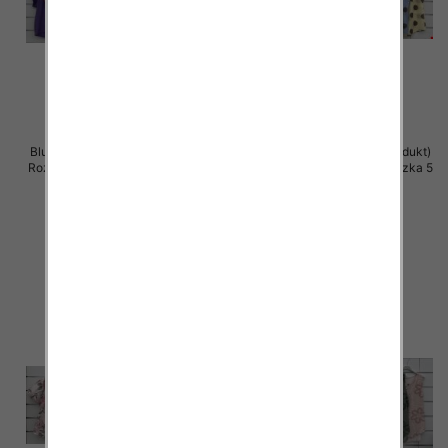
Bluzki damskie (Włoskie produkt)
Bluzki damskie (Włoskie produkt)
Roz Standard, Mix Kolor Paczka 5
Roz Standard, Mix Kolor Paczka 5
szt
szt
40.00 zł
39.00 zł
szczegóły
szczegóły