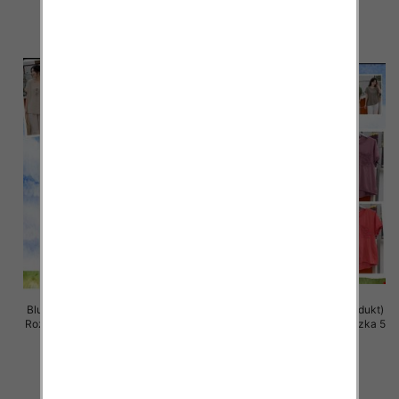
34.00 zł
34.00 zł
szczegóły
szczegóły
Bluzki damskie (Włoskie produkt)
Bluzki damskie (Włoskie produkt)
Roz Standard, Mix Kolor Paczka 5
Roz Standard, Mix Kolor Paczka 5
szt
szt
39.00 zł
37.00 zł
szczegóły
szczegóły