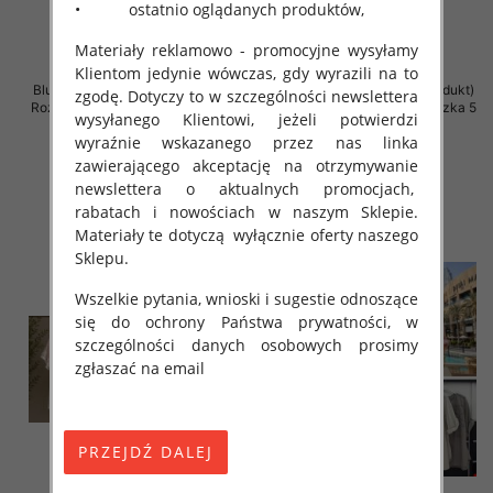
• ostatnio oglądanych produktów,
Materiały reklamowo - promocyjne wysyłamy
Klientom jedynie wówczas, gdy wyrazili na to
Bluzki damskie (Włoskie produkt)
Bluzki damskie (Włoskie produkt)
zgodę. Dotyczy to w szczególności newslettera
Roz Standard, Mix Kolor Paczka 5
Roz Standard, Mix Kolor Paczka 5
wysyłanego Klientowi, jeżeli potwierdzi
szt
szt
wyraźnie wskazanego przez nas linka
44.00 zł
34.00 zł
zawierającego akceptację na otrzymywanie
szczegóły
szczegóły
newslettera o aktualnych promocjach,
rabatach i nowościach w naszym Sklepie.
Materiały te dotyczą wyłącznie oferty naszego
Sklepu.
Wszelkie pytania, wnioski i sugestie odnoszące
się do ochrony Państwa prywatności, w
szczególności danych osobowych prosimy
zgłaszać na email