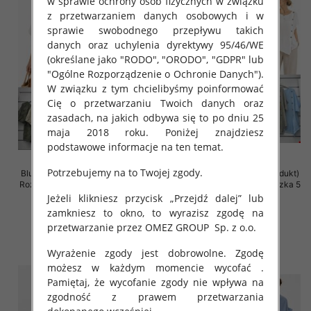
w sprawie ochrony osób fizycznych w związku
z przetwarzaniem danych osobowych i w
sprawie swobodnego przepływu takich
danych oraz uchylenia dyrektywy 95/46/WE
(określane jako "RODO", "ORODO", "GDPR" lub
"Ogólne Rozporządzenie o Ochronie Danych").
W związku z tym chcielibyśmy poinformować
Cię o przetwarzaniu Twoich danych oraz
zasadach, na jakich odbywa się to po dniu 25
maja 2018 roku. Poniżej znajdziesz
podstawowe informacje na ten temat.
Potrzebujemy na to Twojej zgody.
Bluzki damskie (Włoskie produkt)
Bluzki damskie (Włoskie produkt)
Roz Standard, Mix Kolor Paczka 5
Roz Standard, Mix Kolor Paczka 5
szt
szt
Jeżeli klikniesz przycisk „Przejdź dalej” lub
zamkniesz to okno, to wyrazisz zgodę na
41.00 zł
39.00 zł
przetwarzanie przez OMEZ GROUP
Sp. z o.o.
szczegóły
szczegóły
Wyrażenie zgody jest dobrowolne. Zgodę
możesz w każdym momencie wycofać .
Pamiętaj, że wycofanie zgody nie wpływa na
zgodność z prawem przetwarzania