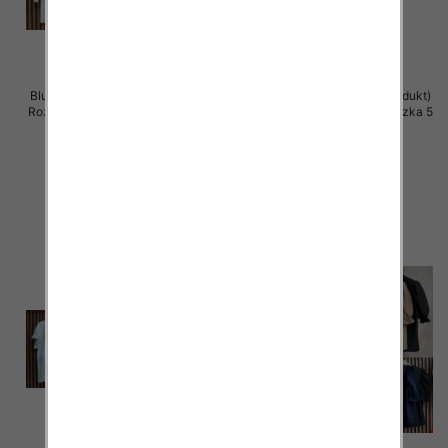
Bluzki damskie (Włoskie produkt)
Bluzki damskie (Włoskie produkt)
Roz Standard, Mix Kolor Paczka 5
Roz Standard, Mix Kolor Paczka 5
szt
szt
39.00 zł
39.00 zł
szczegóły
szczegóły