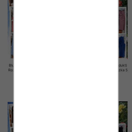
Bluzki damskie (Włoskie produkt)
Bluzki damskie (Włoskie produkt)
Roz Standard, Mix Kolor Paczka 5
Roz Standard, Mix Kolor Paczka 5
szt
szt
34.00 zł
34.00 zł
szczegóły
szczegóły