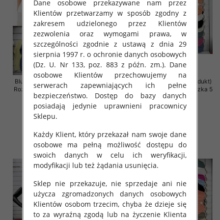
Dane osobowe przekazywane nam przez
Klientów przetwarzamy w sposób zgodny z
zakresem udzielonego przez Klientów
zezwolenia oraz wymogami prawa, w
szczególności zgodnie z ustawą z dnia 29
sierpnia 1997 r. o ochronie danych osobowych
(Dz. U. Nr 133, poz. 883 z późn. zm.). Dane
osobowe Klientów przechowujemy na
Bluzki damskie (Włoskie produkt)
Bluzki damskie (Włoskie produkt)
serwerach zapewniających ich pełne
Roz Standard, Mix Kolor Paczka 5
Roz Standard, Mix Kolor Paczka 5
bezpieczeństwo. Dostęp do bazy danych
szt
szt
posiadają jedynie uprawnieni pracownicy
29.00 zł
29.00 zł
Sklepu.
szczegóły
szczegóły
Każdy Klient, który przekazał nam swoje dane
osobowe ma pełną możliwość dostępu do
swoich danych w celu ich weryfikacji,
modyfikacji lub też żądania usunięcia.
Sklep nie przekazuje, nie sprzedaje ani nie
użycza zgromadzonych danych osobowych
Klientów osobom trzecim, chyba że dzieje się
to za wyraźną zgodą lub na życzenie Klienta