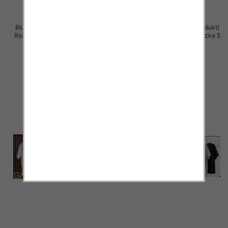
Bluzki damskie (Włoskie produkt)
Bluzki damskie (Włoskie produkt)
Roz Standard, Mix Kolor Paczka 5
Roz Standard, Mix Kolor Paczka 5
szt
szt
37.00 zł
36.00 zł
szczegóły
szczegóły