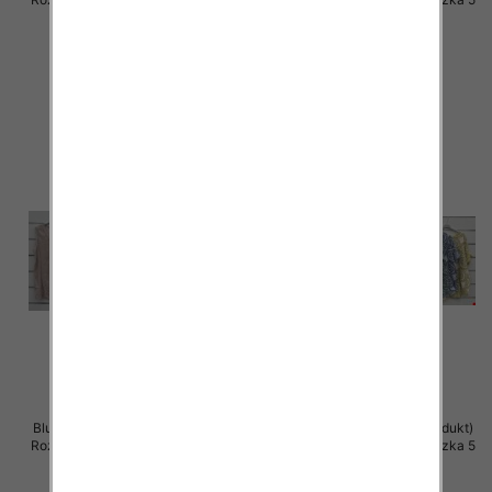
szt
szt
36.00 zł
34.00 zł
szczegóły
szczegóły
Bluzki damskie (Włoskie produkt)
Bluzki damskie (Włoskie produkt)
Roz Standard, Mix Kolor Paczka 5
Roz Standard, Mix Kolor Paczka 5
szt
szt