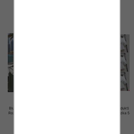
42.00 zł
38.00 zł
szczegóły
szczegóły
Bluzki damskie (Włoskie produkt)
Bluzki damskie (Włoskie produkt)
Roz Standard, Mix Kolor Paczka 5
Roz Standard, Mix Kolor Paczka 5
szt
szt
28.00 zł
44.00 zł
szczegóły
szczegóły