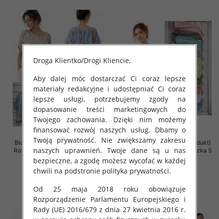
Droga Klientko/Drogi Kliencie,
Aby dalej móc dostarczać Ci coraz lepsze
materiały redakcyjne i udostępniać Ci coraz
lepsze usługi, potrzebujemy zgody na
dopasowanie treści marketingowych do
Twojego zachowania. Dzięki nim możemy
finansować rozwój naszych usług. Dbamy o
Twoją prywatność. Nie zwiększamy zakresu
Bluzki damskie (Włoskie produkt)
Bluzki damskie (Włoskie produkt)
naszych uprawnień. Twoje dane są u nas
Roz Standard, Mix Kolor Paczka 5
Roz Standard, Mix Kolor Paczka 5
szt
szt
bezpieczne, a zgodę możesz wycofać w każdej
chwili na podstronie polityka prywatności.
46.00 zł
46.00 zł
szczegóły
szczegóły
Od 25 maja 2018 roku obowiązuje
Rozporządzenie Parlamentu Europejskiego i
Rady (UE) 2016/679 z dnia 27 kwietnia 2016 r.