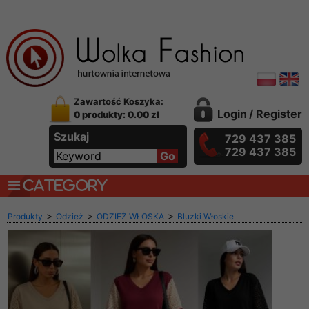
Zawartość Koszyka:
Login
/
Register
0 produkty: 0.00 zł
Szukaj
729 437 385
729 437 385
CATEGORY
>
>
>
Produkty
Odzież
ODZIEŻ WŁOSKA
Bluzki Włoskie