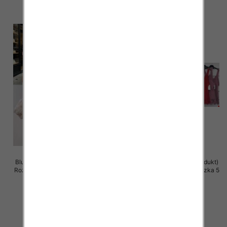
Bluzki damskie (Włoskie produkt)
Bluzki damskie (Włoskie produkt)
Roz Standard, Mix Kolor Paczka 5
Roz Standard, Mix Kolor Paczka 5
szt
szt
36.00 zł
28.00 zł
szczegóły
szczegóły