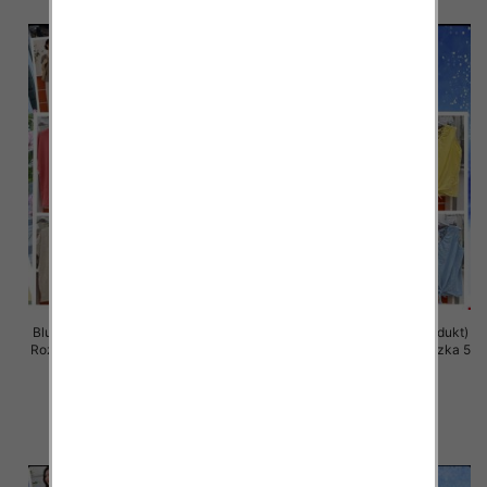
Bluzki damskie (Włoskie produkt)
Bluzki damskie (Włoskie produkt)
Roz Standard, Mix Kolor Paczka 5
Roz Standard, Mix Kolor Paczka 5
szt
szt
36.00 zł
36.00 zł
szczegóły
szczegóły