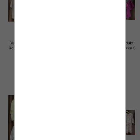
Bluzki damskie (Włoskie produkt)
Bluzki damskie (Włoskie produkt)
Roz Standard, Mix Kolor Paczka 5
Roz Standard, Mix Kolor Paczka 5
szt
szt
42.00 zł
40.00 zł
szczegóły
szczegóły