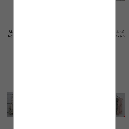
Bluzki damskie (Włoskie produkt)
Bluzki damskie (Włoskie produkt)
Roz Standard, Mix Kolor Paczka 5
Roz Standard, Mix Kolor Paczka 5
szt
szt
39.00 zł
39.00 zł
szczegóły
szczegóły