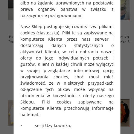
albo na żądanie uprawnionych na podstawie
prawa organów państwa w związku z
toczącymi się postępowaniami.
Nasz Sklep posługuje się również tzw. plikami
cookies (ciasteczka). Pliki te są zapisywane na
Bluzki damskie (Włoskie produkt)
Bluzki damskie (Włoskie produkt)
komputerze Klienta przez nasz serwer i
Roz Standard, Mix Kolor Paczka 5
Roz Standard, Mix Kolor Paczka 5
dostarczają danych statystycznych o
szt
szt
aktywności Klienta, w celu dobrania naszej
29.00 zł
26.00 zł
oferty do jego indywidualnych potrzeb i
szczegóły
szczegóły
gustów. Klient w każdej chwili może wyłączyć
w swojej przeglądarce internetowej opcję
przyjmowania cookies, choć musi mieć
świadomość, że w niektórych przypadkach
odłączenie tych plików może wpłynąć na
utrudnienia w korzystaniu z oferty naszego
Sklepu. Pliki cookies zapisywane na
komputerze Klienta przechowują informacje
na temat:
• sesji Użytkownika,