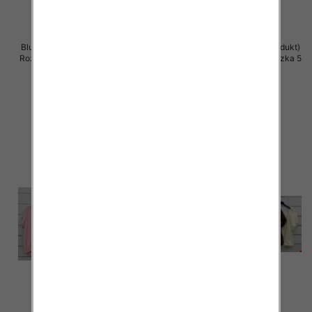
Bluzki damskie (Włoskie produkt)
Bluzki damskie (Włoskie produkt)
Roz Standard, Mix Kolor Paczka 5
Roz Standard, Mix Kolor Paczka 5
szt
szt
39.00 zł
39.00 zł
szczegóły
szczegóły