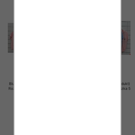
Bluzki damskie (Włoskie produkt)
Bluzki damskie (Włoskie produkt)
Roz Standard, Mix Kolor Paczka 5
Roz Standard, Mix Kolor Paczka 5
szt
szt
44.00 zł
42.00 zł
szczegóły
szczegóły