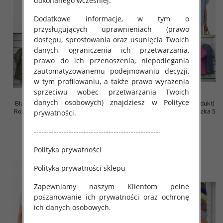
dokonanego wcześniej.
Dodatkowe informacje, w tym o
przysługujących uprawnieniach (prawo
dostępu, sprostowania oraz usunięcia Twoich
danych, ograniczenia ich przetwarzania,
prawo do ich przenoszenia, niepodlegania
zautomatyzowanemu podejmowaniu decyzji,
w tym profilowaniu, a także prawo wyrażenia
sprzeciwu wobec przetwarzania Twoich
danych osobowych) znajdziesz w Polityce
Bluzki damskie (Włoskie produkt)
Bluzki damskie (Włoskie produkt)
Roz Standard, Mix Kolor Paczka 5
Roz Standard, Mix Kolor Paczka 5
prywatności.
szt
szt
---------------------------------------------------
34.00 zł
31.00 zł
szczegóły
szczegóły
Polityka prywatności
Polityka prywatności sklepu
Zapewniamy naszym Klientom pełne
poszanowanie ich prywatności oraz ochronę
ich danych osobowych.