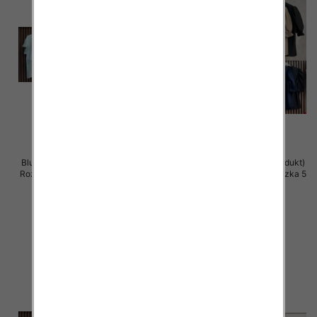
Bluzki damskie (Włoskie produkt)
Bluzki damskie (Włoskie produkt)
Roz Standard, Mix Kolor Paczka 5
Roz Standard, Mix Kolor Paczka 5
szt
szt
37.00 zł
36.00 zł
szczegóły
szczegóły