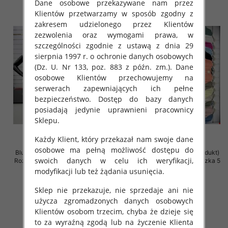
Dane osobowe przekazywane nam przez
Klientów przetwarzamy w sposób zgodny z
zakresem udzielonego przez Klientów
zezwolenia oraz wymogami prawa, w
szczególności zgodnie z ustawą z dnia 29
sierpnia 1997 r. o ochronie danych osobowych
(Dz. U. Nr 133, poz. 883 z późn. zm.). Dane
osobowe Klientów przechowujemy na
serwerach zapewniających ich pełne
bezpieczeństwo. Dostęp do bazy danych
posiadają jedynie uprawnieni pracownicy
Sklepu.
Każdy Klient, który przekazał nam swoje dane
osobowe ma pełną możliwość dostępu do
Bluzki damskie (Włoskie produkt)
Bluzki damskie (Włoskie produkt)
swoich danych w celu ich weryfikacji,
Roz Standard, Mix Kolor Paczka 5
Roz Standard, Mix Kolor Paczka 5
szt
szt
modyfikacji lub też żądania usunięcia.
29.00 zł
26.00 zł
Sklep nie przekazuje, nie sprzedaje ani nie
szczegóły
szczegóły
użycza zgromadzonych danych osobowych
Klientów osobom trzecim, chyba że dzieje się
to za wyraźną zgodą lub na życzenie Klienta