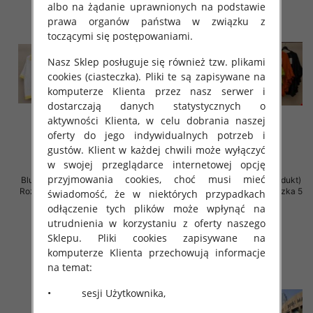
albo na żądanie uprawnionych na podstawie
prawa organów państwa w związku z
toczącymi się postępowaniami.
Nasz Sklep posługuje się również tzw. plikami
cookies (ciasteczka). Pliki te są zapisywane na
komputerze Klienta przez nasz serwer i
dostarczają danych statystycznych o
aktywności Klienta, w celu dobrania naszej
oferty do jego indywidualnych potrzeb i
gustów. Klient w każdej chwili może wyłączyć
w swojej przeglądarce internetowej opcję
przyjmowania cookies, choć musi mieć
Bluzki damskie (Włoskie produkt)
Bluzki damskie (Włoskie produkt)
Roz Standard, Mix Kolor Paczka 5
Roz Standard, Mix Kolor Paczka 5
świadomość, że w niektórych przypadkach
szt
szt
odłączenie tych plików może wpłynąć na
44.00 zł
34.00 zł
utrudnienia w korzystaniu z oferty naszego
Sklepu. Pliki cookies zapisywane na
szczegóły
szczegóły
komputerze Klienta przechowują informacje
na temat:
• sesji Użytkownika,