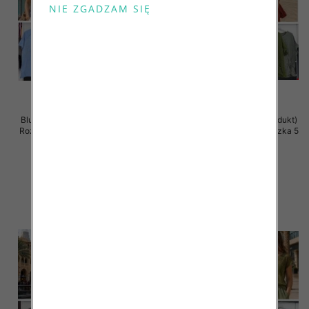
Bluzki damskie (Włoskie produkt)
Bluzki damskie (Włoskie produkt)
Roz Standard, Mix Kolor Paczka 5
Roz Standard, Mix Kolor Paczka 5
szt
szt
43.00 zł
42.00 zł
szczegóły
szczegóły