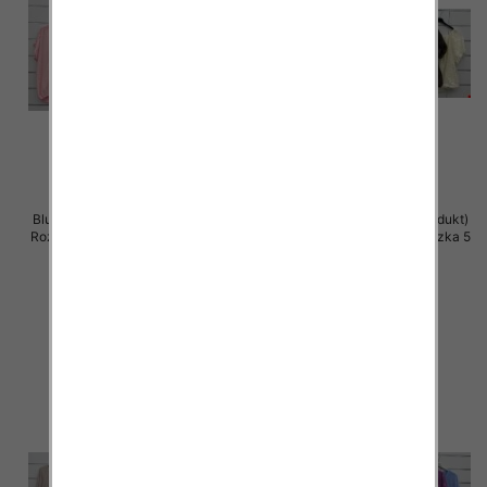
Bluzki damskie (Włoskie produkt)
Bluzki damskie (Włoskie produkt)
Roz Standard, Mix Kolor Paczka 5
Roz Standard, Mix Kolor Paczka 5
szt
szt
39.00 zł
36.00 zł
szczegóły
szczegóły