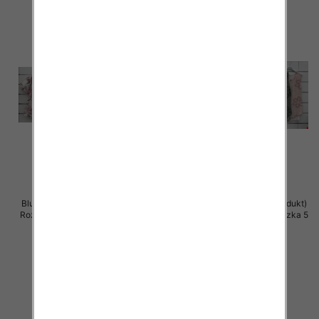
Bluzki damskie (Włoskie produkt)
Bluzki damskie (Włoskie produkt)
Roz Standard, Mix Kolor Paczka 5
Roz Standard, Mix Kolor Paczka 5
szt
szt
39.00 zł
39.00 zł
szczegóły
szczegóły