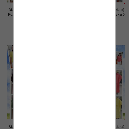
Bluzki damskie (Włoskie produkt)
Bluzki damskie (Włoskie produkt)
Roz Standard, Mix Kolor Paczka 5
Roz Standard, Mix Kolor Paczka 5
szt
szt
36.00 zł
36.00 zł
szczegóły
szczegóły
Bluzki damskie (Włoskie produkt)
Bluzki damskie (Włoskie produkt)