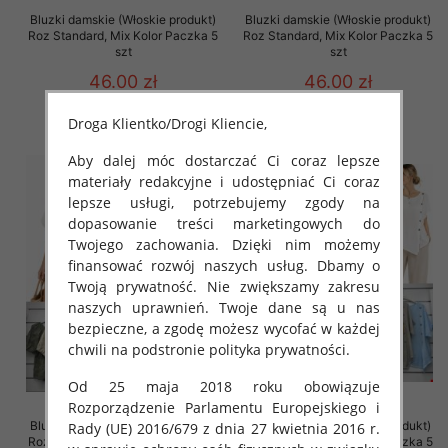
Bluzki damskie (Włoskie produkt)
Bluzki damskie (Włoskie produkt)
Roz Standard, Mix Kolor Paczka 5
Roz Standard, Mix Kolor Paczka 5
szt
szt
46.00 zł
46.00 zł
szczegóły
szczegóły
Droga Klientko/Drogi Kliencie,
Aby dalej móc dostarczać Ci coraz lepsze
materiały redakcyjne i udostępniać Ci coraz
lepsze usługi, potrzebujemy zgody na
dopasowanie treści marketingowych do
Twojego zachowania. Dzięki nim możemy
finansować rozwój naszych usług. Dbamy o
Twoją prywatność. Nie zwiększamy zakresu
naszych uprawnień. Twoje dane są u nas
bezpieczne, a zgodę możesz wycofać w każdej
chwili na podstronie polityka prywatności.
Od 25 maja 2018 roku obowiązuje
Rozporządzenie Parlamentu Europejskiego i
Bluzki damskie (Włoskie produkt)
Bluzki damskie (Włoskie produkt)
Rady (UE) 2016/679 z dnia 27 kwietnia 2016 r.
Roz Standard, Mix Kolor Paczka 5
Roz Standard, Mix Kolor Paczka 5