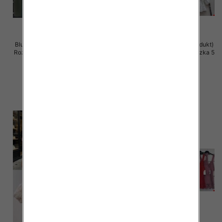
Bluzki damskie (Włoskie produkt)
Bluzki damskie (Włoskie produkt)
Roz Standard, Mix Kolor Paczka 5
Roz Standard, Mix Kolor Paczka 5
szt
szt
28.00 zł
44.00 zł
szczegóły
szczegóły