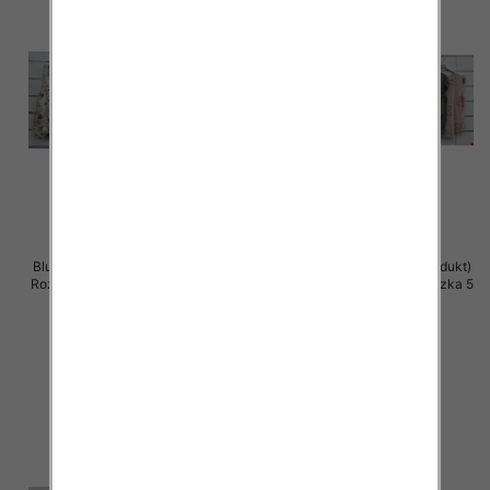
Bluzki damskie (Włoskie produkt)
Bluzki damskie (Włoskie produkt)
Roz Standard, Mix Kolor Paczka 5
Roz Standard, Mix Kolor Paczka 5
szt
szt
39.00 zł
39.00 zł
szczegóły
szczegóły