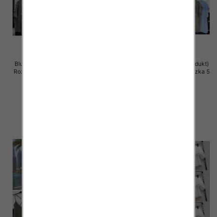
Bluzki damskie (Włoskie produkt)
Bluzki damskie (Włoskie produkt)
Roz Standard, Mix Kolor Paczka 5
Roz Standard, Mix Kolor Paczka 5
szt
szt
42.00 zł
38.00 zł
szczegóły
szczegóły