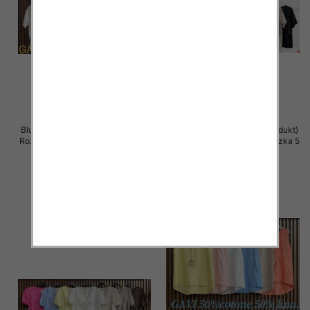
Bluzki damskie (Włoskie produkt)
Bluzki damskie (Włoskie produkt)
Roz Standard, Mix Kolor Paczka 5
Roz Standard, Mix Kolor Paczka 5
szt
szt
36.00 zł
36.00 zł
szczegóły
szczegóły