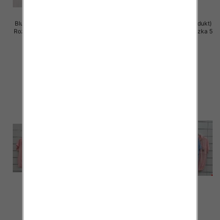
Bluzki damskie (Włoskie produkt)
Bluzki damskie (Włoskie produkt)
Roz Standard, Mix Kolor Paczka 5
Roz Standard, Mix Kolor Paczka 5
szt
szt
36.00 zł
28.00 zł
szczegóły
szczegóły