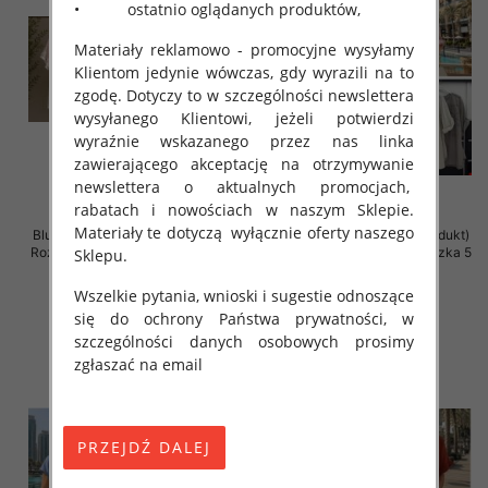
• ostatnio oglądanych produktów,
Materiały reklamowo - promocyjne wysyłamy
Klientom jedynie wówczas, gdy wyrazili na to
zgodę. Dotyczy to w szczególności newslettera
wysyłanego Klientowi, jeżeli potwierdzi
wyraźnie wskazanego przez nas linka
zawierającego akceptację na otrzymywanie
newslettera o aktualnych promocjach,
rabatach i nowościach w naszym Sklepie.
Materiały te dotyczą wyłącznie oferty naszego
Bluzki damskie (Włoskie produkt)
Bluzki damskie (Włoskie produkt)
Roz Standard, Mix Kolor Paczka 5
Roz Standard, Mix Kolor Paczka 5
Sklepu.
szt
szt
Wszelkie pytania, wnioski i sugestie odnoszące
34.00 zł
44.00 zł
się do ochrony Państwa prywatności, w
szczegóły
szczegóły
szczególności danych osobowych prosimy
zgłaszać na email