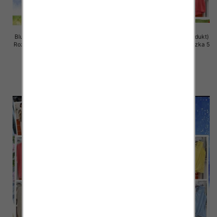
Bluzki damskie (Włoskie produkt)
Bluzki damskie (Włoskie produkt)
Roz Standard, Mix Kolor Paczka 5
Roz Standard, Mix Kolor Paczka 5
szt
szt
39.00 zł
37.00 zł
szczegóły
szczegóły