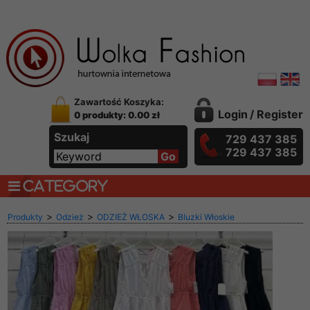
Zawartość Koszyka:
Login
/
Register
0 produkty: 0.00 zł
Szukaj
729 437 385
729 437 385
CATEGORY
>
>
>
Produkty
Odzież
ODZIEŻ WŁOSKA
Bluzki Włoskie