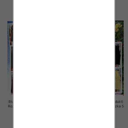
34.00 zł
34.00 zł
szczegóły
szczegóły
Bluzki damskie (Włoskie produkt)
Bluzki damskie (Włoskie produkt)
Roz Standard, Mix Kolor Paczka 5
Roz Standard, Mix Kolor Paczka 5
szt
szt
33.00 zł
32.00 zł
szczegóły
szczegóły