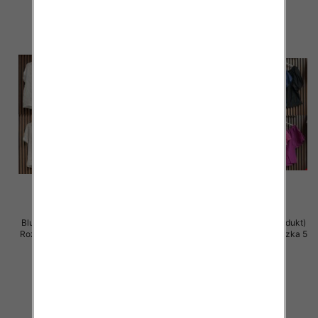
Bluzki damskie (Włoskie produkt)
Bluzki damskie (Włoskie produkt)
Roz Standard, Mix Kolor Paczka 5
Roz Standard, Mix Kolor Paczka 5
szt
szt
42.00 zł
40.00 zł
szczegóły
szczegóły