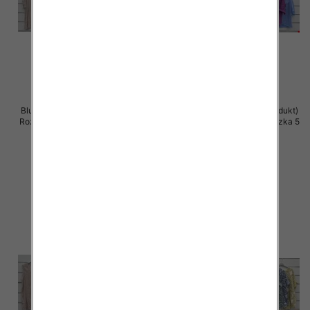
Bluzki damskie (Włoskie produkt)
Bluzki damskie (Włoskie produkt)
Roz Standard, Mix Kolor Paczka 5
Roz Standard, Mix Kolor Paczka 5
szt
szt
36.00 zł
34.00 zł
szczegóły
szczegóły