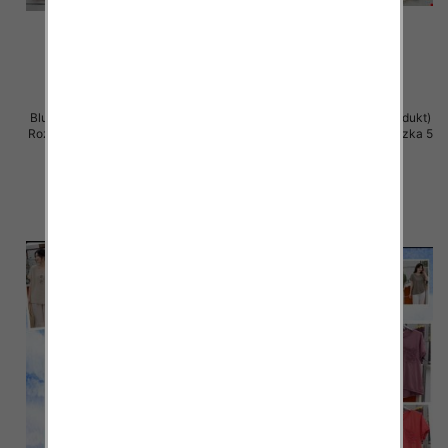
Bluzki damskie (Włoskie produkt)
Bluzki damskie (Włoskie produkt)
Roz Standard, Mix Kolor Paczka 5
Roz Standard, Mix Kolor Paczka 5
szt
szt
34.00 zł
34.00 zł
szczegóły
szczegóły