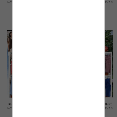
Roz Standard, Mix Kolor Paczka 5
Roz Standard, Mix Kolor Paczka 5
szt
szt
35.00 zł
35.00 zł
szczegóły
szczegóły
Bluzki damskie (Włoskie produkt)
Bluzki damskie (Włoskie produkt)
Roz Standard, Mix Kolor Paczka 5
Roz Standard, Mix Kolor Paczka 5
szt
szt