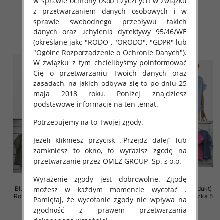
w sprawie ochrony osób fizycznych w związku
szt
szt
z przetwarzaniem danych osobowych i w
41.00 zł
39.00 zł
sprawie swobodnego przepływu takich
danych oraz uchylenia dyrektywy 95/46/WE
szczegóły
szczegóły
(określane jako "RODO", "ORODO", "GDPR" lub
"Ogólne Rozporządzenie o Ochronie Danych").
W związku z tym chcielibyśmy poinformować
Cię o przetwarzaniu Twoich danych oraz
zasadach, na jakich odbywa się to po dniu 25
maja 2018 roku. Poniżej znajdziesz
podstawowe informacje na ten temat.
Potrzebujemy na to Twojej zgody.
Jeżeli klikniesz przycisk „Przejdź dalej” lub
zamkniesz to okno, to wyrazisz zgodę na
przetwarzanie przez OMEZ GROUP
Sp. z o.o.
Wyrażenie zgody jest dobrowolne. Zgodę
możesz w każdym momencie wycofać .
Bluzki damskie (Włoskie produkt)
Bluzki damskie (Włoskie produkt)
Roz Standard, Mix Kolor Paczka 5
Roz Standard, Mix Kolor Paczka 5
Pamiętaj, że wycofanie zgody nie wpływa na
szt
szt
zgodność z prawem przetwarzania
34.00 zł
31.00 zł