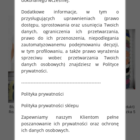
dokonanego wcześniej.
szczegóły
szczegóły
Dodatkowe informacje, w tym o
przysługujących uprawnieniach (prawo
dostępu, sprostowania oraz usunięcia Twoich
danych, ograniczenia ich przetwarzania,
prawo do ich przenoszenia, niepodlegania
zautomatyzowanemu podejmowaniu decyzji,
w tym profilowaniu, a także prawo wyrażenia
sprzeciwu wobec przetwarzania Twoich
danych osobowych) znajdziesz w Polityce
prywatności.
---------------------------------------------------
Polityka prywatności
Polityka prywatności sklepu
Bluzki damskie (Włoskie produkt)
Bluzki damskie (Włoskie produkt)
Roz Standard, Mix Kolor Paczka 5
Roz Standard, Mix Kolor Paczka 5
Zapewniamy naszym Klientom pełne
szt
szt
poszanowanie ich prywatności oraz ochronę
29.00 zł
29.00 zł
ich danych osobowych.
szczegóły
szczegóły