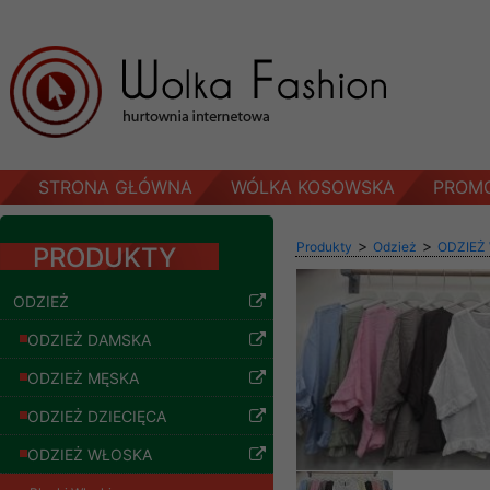
STRONA GŁÓWNA
WÓLKA KOSOWSKA
PROM
>
>
Produkty
Odzież
ODZIEŻ
PRODUKTY
ODZIEŻ
ODZIEŻ DAMSKA
ODZIEŻ MĘSKA
ODZIEŻ DZIECIĘCA
ODZIEŻ WŁOSKA