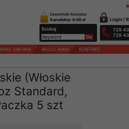
Zawartość Koszyka:
Login
/
R
0 produkty: 0.00 zł
Szukaj
729 4
729 4
WNIA OBUWIA
REGULAMIN
KONTAKT
skie (Włoskie
oz Standard,
Paczka 5 szt