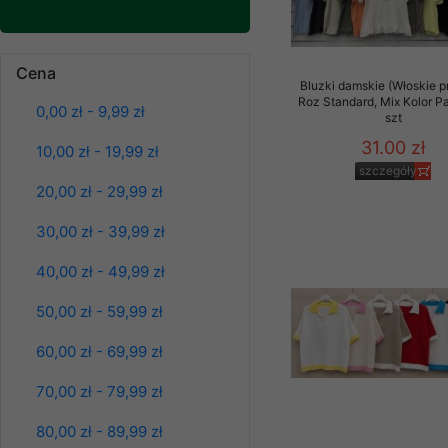
Klientów zezwolenia 
ochronie danych osobo
serwerach zapewniają
Spodnie damskie
Cena
jeansy Roz 25-30, 1
pracownicy Sklepu.
Bluzki damskie (Włoskie p
Kolor Paczka 10 szt
Roz Standard, Mix Kolor P
0,00 zł - 9,99 zł
61.00 zł
Każdy Klient, który p
szt
ich weryfikacji, modyfik
szczegóły
31.00 zł
10,00 zł - 19,99 zł
szczegóły
Sklep nie przekazuje,
20,00 zł - 29,99 zł
chyba że dzieje się t
prawa organów państwa
30,00 zł - 39,99 zł
Nasz Sklep posługuje si
40,00 zł - 49,99 zł
przez nasz serwer i do
jego indywidualnych po
50,00 zł - 59,99 zł
opcję przyjmowania co
może wpłynąć na utrud
60,00 zł - 69,99 zł
Klienta przechowują in
70,00 zł - 79,99 zł
• sesji Użytkownik
80,00 zł - 89,99 zł
• ostatnio oglądany
Spodnie damskie