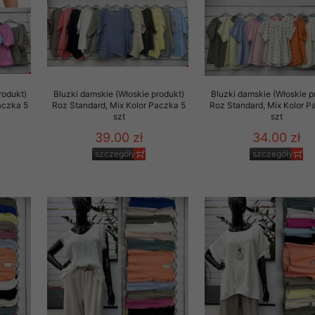
rzetwarzanie przez OMEZ
rodukt)
Bluzki damskie (Włoskie produkt)
Bluzki damskie (Włoskie p
że wycofanie zgody nie
aczka 5
Roz Standard, Mix Kolor Paczka 5
Roz Standard, Mix Kolor P
szt
szt
39.00 zł
34.00 zł
towania oraz usunięcia
ania zautomatyzowanemu
szczegóły
szczegóły
 przetwarzania Twoich
ych osobowych.
sem udzielonego przez