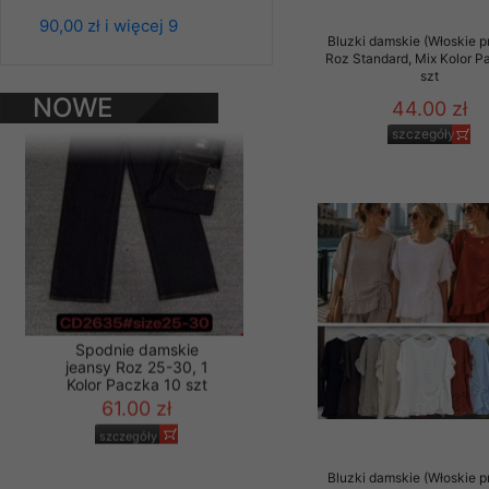
jeansy Roz 25-30, 1
Materiały reklamowo -
90,00 zł i więcej 9
Kolor Paczka 10 szt
Bluzki damskie (Włoskie p
szczególności newsle
61.00 zł
Roz Standard, Mix Kolor P
zawierającego akcept
szt
szczegóły
naszym Sklepie. Materi
NOWE
44.00 zł
PRODUKTY
Wszelkie pytania, wni
szczegóły
osobowych prosimy zgł
Spodnie damskie
jeansy Roz 25-30, 1
Kolor Paczka 10 szt
Bluzki damskie (Włoskie p
61.00 zł