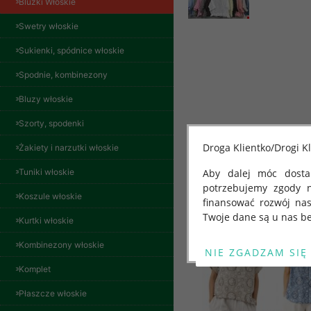
Bluzki Włoskie
Swetry włoskie
Sukienki, spódnice włoskie
Spodnie, kombinezony
Bluzy włoskie
Spodnie damskie
Szorty, spodenki
jeansy Roz 29-36, 1
Kolor Paczka 10 szt
Droga Klientko/Drogi Kl
Żakiety i narzutki włoskie
57.00 zł
Tuniki włoskie
Aby dalej móc dostar
Inne produkty
szczegóły
potrzebujemy zgody 
Koszule włoskie
finansować rozwój na
Twoje dane są u nas be
Kurtki włoskie
Od 25 maja 2018 roku
Kombinezony włoskie
kwietnia 2016 r. w sp
Komplet
swobodnego przepływu
"GDPR" lub "Ogólne R
Płaszcze włoskie
przetwarzaniu Twoich