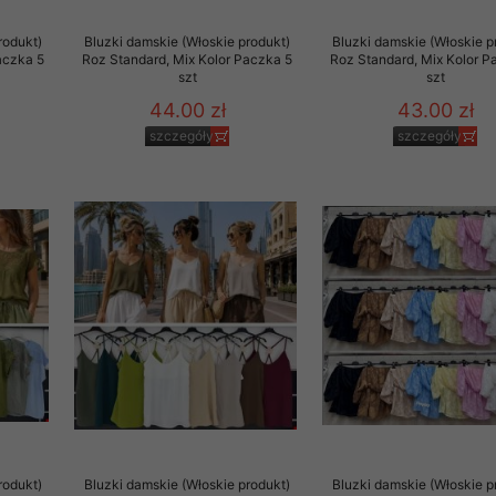
to zgodę. Dotyczy to w
rodukt)
Bluzki damskie (Włoskie produkt)
Bluzki damskie (Włoskie p
anego przez nas linka
aczka 5
Roz Standard, Mix Kolor Paczka 5
Roz Standard, Mix Kolor P
batach i nowościach w
szt
szt
44.00 zł
43.00 zł
w szczególności danych
szczegóły
szczegóły
rodukt)
Bluzki damskie (Włoskie produkt)
Bluzki damskie (Włoskie p