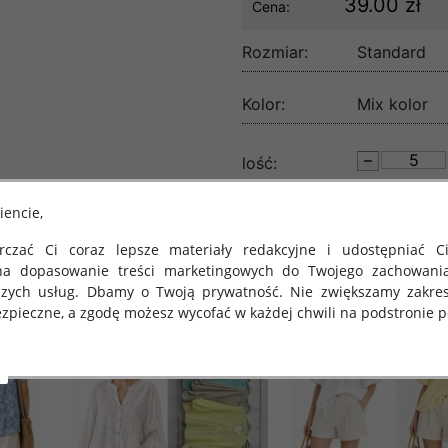
39.00 zł
Cena:
Rozmiar:
Standard
Kolor:
Mix kolor
lość:
iencie,
czać Ci coraz lepsze materiały redakcyjne i udostępniać Ci
na dopasowanie treści marketingowych do Twojego zachowani
szych usług. Dbamy o Twoją prywatność. Nie zwiększamy zakre
zpieczne, a zgodę możesz wycofać w każdej chwili na podstronie po
 obowiązuje Rozporządzenie Parlamentu Europejskiego i Rady (U
rawie ochrony osób fizycznych w związku z przetwarzaniem danych
 takich danych oraz uchylenia dyrektywy 95/46/WE (określane 
ozporządzenie o Ochronie Danych"). W związku z tym chcielibyś
 danych oraz zasadach, na jakich odbywa się to po dniu 25 ma