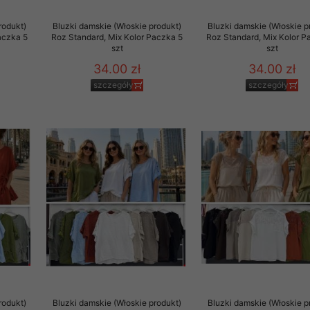
 promocyjne wysyłamy Klientom jedynie wówczas, gdy wyrazili na 
rodukt)
Bluzki damskie (Włoskie produkt)
Bluzki damskie (Włoskie p
ttera wysyłanego Klientowi, jeżeli potwierdzi wyraźnie wskaz
aczka 5
Roz Standard, Mix Kolor Paczka 5
Roz Standard, Mix Kolor P
ację na otrzymywanie newslettera o aktualnych promocjach, ra
szt
szt
ały te dotyczą wyłącznie oferty naszego Sklepu.
34.00 zł
34.00 zł
oski i sugestie odnoszące się do ochrony Państwa prywatności, 
szczegóły
szczegóły
aszać na email
rodukt)
Bluzki damskie (Włoskie produkt)
Bluzki damskie (Włoskie p