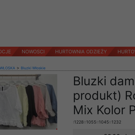
OCJE
NOWOSCI
HURTOWNIA ODZIEŻY
HURTO
>
 WŁOSKA
Bluzki Włoskie
Bluzki dam
produkt) R
Mix Kolor 
:1228::1055::1045::1232