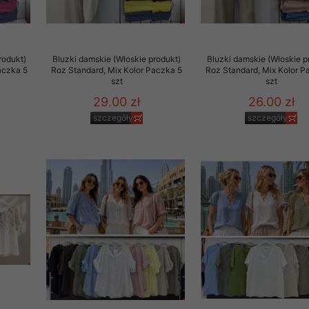
29 sierpnia 1997 r. o
entów przechowujemy na
ją jedynie uprawnieni
rodukt)
Bluzki damskie (Włoskie produkt)
Bluzki damskie (Włoskie p
aczka 5
Roz Standard, Mix Kolor Paczka 5
Roz Standard, Mix Kolor P
o swoich danych w celu
szt
szt
29.00 zł
26.00 zł
szczegóły
szczegóły
ientów osobom trzecim,
awnionych na podstawie
ne na komputerze Klienta
brania naszej oferty do
zeglądarce internetowej
odłączenie tych plików
pisywane na komputerze