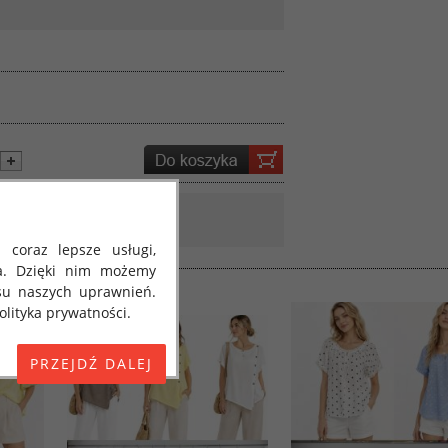
 coraz lepsze usługi,
a. Dzięki nim możemy
su naszych uprawnień.
lityka prywatności.
E) 2016/679 z dnia 27
 osobowych i w sprawie
jako "RODO", "ORODO",
my poinformować Cię o
ja 2018 roku. Poniżej