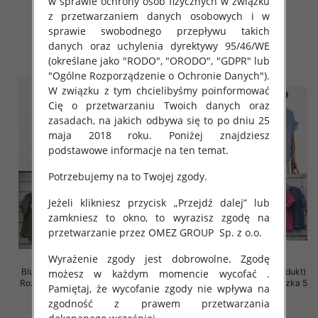
w sprawie ochrony osób fizycznych w związku
szt
szt
z przetwarzaniem danych osobowych i w
41.00 zł
39.00 zł
sprawie swobodnego przepływu takich
szczegóły
szczegóły
danych oraz uchylenia dyrektywy 95/46/WE
(określane jako "RODO", "ORODO", "GDPR" lub
"Ogólne Rozporządzenie o Ochronie Danych").
W związku z tym chcielibyśmy poinformować
Cię o przetwarzaniu Twoich danych oraz
zasadach, na jakich odbywa się to po dniu 25
maja 2018 roku. Poniżej znajdziesz
podstawowe informacje na ten temat.
Potrzebujemy na to Twojej zgody.
Jeżeli klikniesz przycisk „Przejdź dalej” lub
zamkniesz to okno, to wyrazisz zgodę na
przetwarzanie przez OMEZ GROUP
Sp. z o.o.
Wyrażenie zgody jest dobrowolne. Zgodę
Bluzki damskie (Włoskie produkt)
Bluzki damskie (Włoskie produkt)
możesz w każdym momencie wycofać .
Roz Standard, Mix Kolor Paczka 5
Roz Standard, Mix Kolor Paczka 5
Pamiętaj, że wycofanie zgody nie wpływa na
szt
szt
zgodność z prawem przetwarzania
34.00 zł
31.00 zł