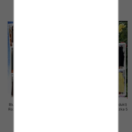
34.00 zł
34.00 zł
szczegóły
szczegóły
Bluzki damskie (Włoskie produkt)
Bluzki damskie (Włoskie produkt)
Roz Standard, Mix Kolor Paczka 5
Roz Standard, Mix Kolor Paczka 5
szt
szt
33.00 zł
32.00 zł
szczegóły
szczegóły