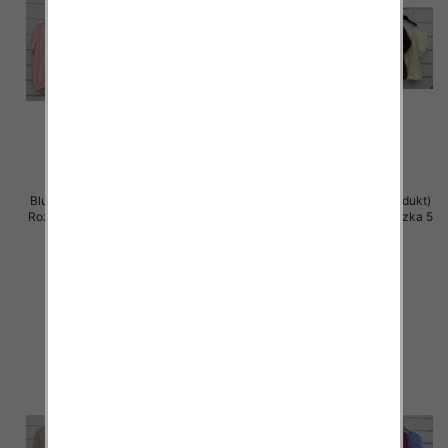
Bluzki damskie (Włoskie produkt)
Bluzki damskie (Włoskie produkt)
Roz Standard, Mix Kolor Paczka 5
Roz Standard, Mix Kolor Paczka 5
szt
szt
39.00 zł
36.00 zł
szczegóły
szczegóły