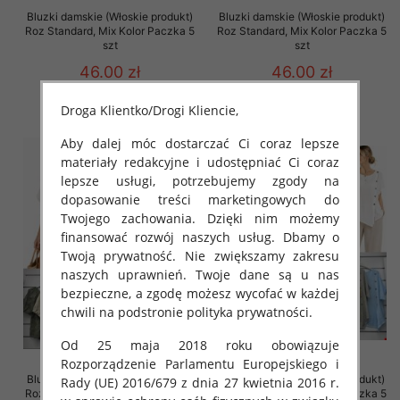
Bluzki damskie (Włoskie produkt)
Bluzki damskie (Włoskie produkt)
Roz Standard, Mix Kolor Paczka 5
Roz Standard, Mix Kolor Paczka 5
szt
szt
46.00 zł
46.00 zł
szczegóły
szczegóły
Droga Klientko/Drogi Kliencie,
Aby dalej móc dostarczać Ci coraz lepsze
materiały redakcyjne i udostępniać Ci coraz
lepsze usługi, potrzebujemy zgody na
dopasowanie treści marketingowych do
Twojego zachowania. Dzięki nim możemy
finansować rozwój naszych usług. Dbamy o
Twoją prywatność. Nie zwiększamy zakresu
naszych uprawnień. Twoje dane są u nas
bezpieczne, a zgodę możesz wycofać w każdej
chwili na podstronie polityka prywatności.
Od 25 maja 2018 roku obowiązuje
Rozporządzenie Parlamentu Europejskiego i
Bluzki damskie (Włoskie produkt)
Bluzki damskie (Włoskie produkt)
Rady (UE) 2016/679 z dnia 27 kwietnia 2016 r.
Roz Standard, Mix Kolor Paczka 5
Roz Standard, Mix Kolor Paczka 5