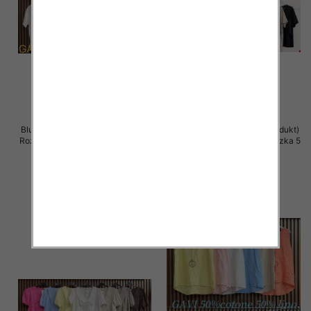
Bluzki damskie (Włoskie produkt)
Bluzki damskie (Włoskie produkt)
Roz Standard, Mix Kolor Paczka 5
Roz Standard, Mix Kolor Paczka 5
szt
szt
36.00 zł
36.00 zł
szczegóły
szczegóły