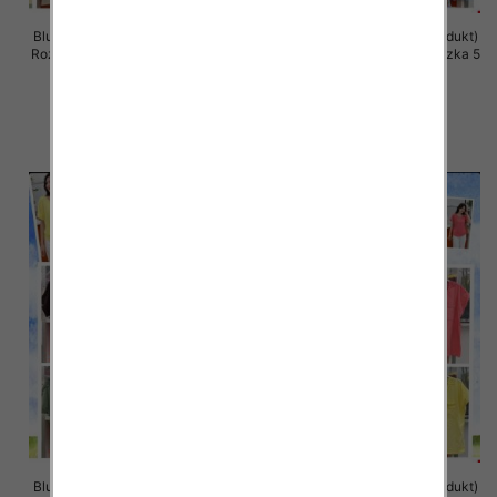
Bluzki damskie (Włoskie produkt)
Bluzki damskie (Włoskie produkt)
Roz Standard, Mix Kolor Paczka 5
Roz Standard, Mix Kolor Paczka 5
szt
szt
36.00 zł
36.00 zł
szczegóły
szczegóły
Bluzki damskie (Włoskie produkt)
Bluzki damskie (Włoskie produkt)