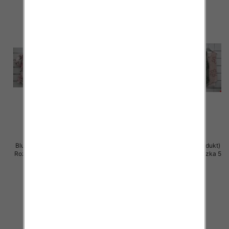
Bluzki damskie (Włoskie produkt)
Bluzki damskie (Włoskie produkt)
Roz Standard, Mix Kolor Paczka 5
Roz Standard, Mix Kolor Paczka 5
szt
szt
39.00 zł
39.00 zł
szczegóły
szczegóły