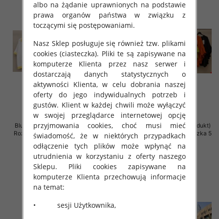
albo na żądanie uprawnionych na podstawie
prawa organów państwa w związku z
toczącymi się postępowaniami.
Nasz Sklep posługuje się również tzw. plikami
cookies (ciasteczka). Pliki te są zapisywane na
komputerze Klienta przez nasz serwer i
dostarczają danych statystycznych o
aktywności Klienta, w celu dobrania naszej
oferty do jego indywidualnych potrzeb i
gustów. Klient w każdej chwili może wyłączyć
w swojej przeglądarce internetowej opcję
przyjmowania cookies, choć musi mieć
Bluzki damskie (Włoskie produkt)
Bluzki damskie (Włoskie produkt)
Roz Standard, Mix Kolor Paczka 5
Roz Standard, Mix Kolor Paczka 5
świadomość, że w niektórych przypadkach
szt
szt
odłączenie tych plików może wpłynąć na
44.00 zł
34.00 zł
utrudnienia w korzystaniu z oferty naszego
Sklepu. Pliki cookies zapisywane na
szczegóły
szczegóły
komputerze Klienta przechowują informacje
na temat:
• sesji Użytkownika,