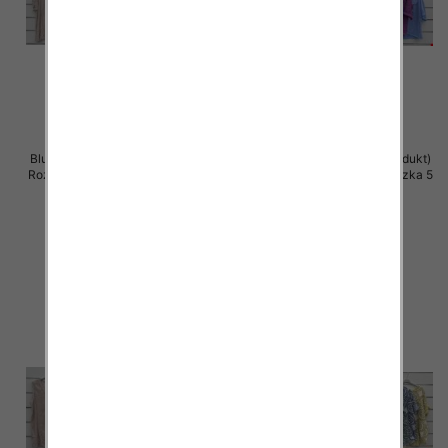
Bluzki damskie (Włoskie produkt)
Bluzki damskie (Włoskie produkt)
Roz Standard, Mix Kolor Paczka 5
Roz Standard, Mix Kolor Paczka 5
szt
szt
36.00 zł
34.00 zł
szczegóły
szczegóły