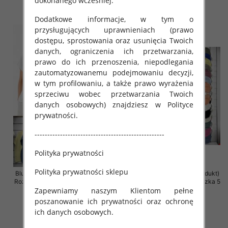
dokonanego wcześniej.
szczegóły
szczegóły
Dodatkowe informacje, w tym o
przysługujących uprawnieniach (prawo
dostępu, sprostowania oraz usunięcia Twoich
danych, ograniczenia ich przetwarzania,
prawo do ich przenoszenia, niepodlegania
zautomatyzowanemu podejmowaniu decyzji,
w tym profilowaniu, a także prawo wyrażenia
sprzeciwu wobec przetwarzania Twoich
danych osobowych) znajdziesz w Polityce
prywatności.
---------------------------------------------------
Polityka prywatności
Polityka prywatności sklepu
Bluzki damskie (Włoskie produkt)
Bluzki damskie (Włoskie produkt)
Roz Standard, Mix Kolor Paczka 5
Roz Standard, Mix Kolor Paczka 5
Zapewniamy naszym Klientom pełne
szt
szt
poszanowanie ich prywatności oraz ochronę
29.00 zł
29.00 zł
ich danych osobowych.
szczegóły
szczegóły