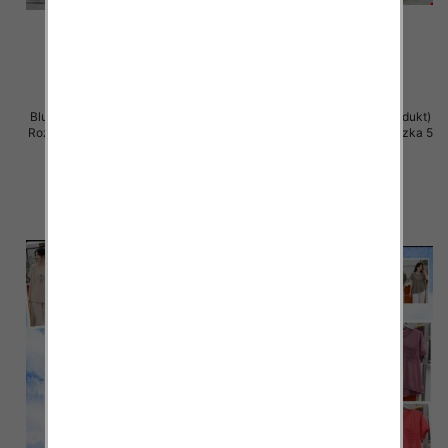
Bluzki damskie (Włoskie produkt)
Bluzki damskie (Włoskie produkt)
Roz Standard, Mix Kolor Paczka 5
Roz Standard, Mix Kolor Paczka 5
szt
szt
34.00 zł
34.00 zł
szczegóły
szczegóły