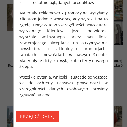
• ostatnio oglądanych produktów,
Materiały reklamowo - promocyjne wysyłamy
Klientom jedynie wówczas, gdy wyrazili na to
zgodę. Dotyczy to w szczególności newslettera
wysyłanego Klientowi, jeżeli potwierdzi
wyraźnie wskazanego przez nas linka
zawierającego akceptację na otrzymywanie
newslettera o aktualnych promocjach,
rabatach i nowościach w naszym Sklepie.
Materiały te dotyczą wyłącznie oferty naszego
Bluzki damskie (Włoskie produkt)
Bluzki damskie (Włoskie produkt)
Roz Standard, Mix Kolor Paczka 5
Roz Standard, Mix Kolor Paczka 5
Sklepu.
szt
szt
Wszelkie pytania, wnioski i sugestie odnoszące
34.00 zł
44.00 zł
się do ochrony Państwa prywatności, w
szczegóły
szczegóły
szczególności danych osobowych prosimy
zgłaszać na email