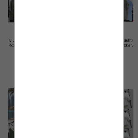
Bluzki damskie (Włoskie produkt)
Bluzki damskie (Włoskie produkt)
Roz Standard, Mix Kolor Paczka 5
Roz Standard, Mix Kolor Paczka 5
szt
szt
42.00 zł
38.00 zł
szczegóły
szczegóły