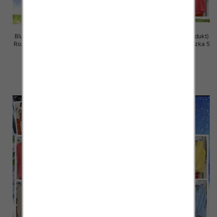
Bluzki damskie (Włoskie produkt)
Bluzki damskie (Włoskie produkt)
Roz Standard, Mix Kolor Paczka 5
Roz Standard, Mix Kolor Paczka 5
szt
szt
39.00 zł
37.00 zł
szczegóły
szczegóły