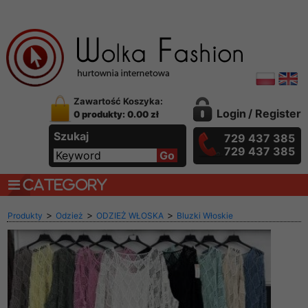
Zawartość Koszyka:
Login
/
Register
0 produkty: 0.00 zł
Szukaj
729 437 385
729 437 385
CATEGORY
>
>
>
Produkty
Odzież
ODZIEŻ WŁOSKA
Bluzki Włoskie