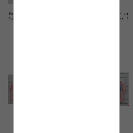
Bluzki damskie (Włoskie produkt)
Bluzki damskie (Włoskie produkt)
Roz Standard, Mix Kolor Paczka 5
Roz Standard, Mix Kolor Paczka 5
szt
szt
36.00 zł
28.00 zł
szczegóły
szczegóły