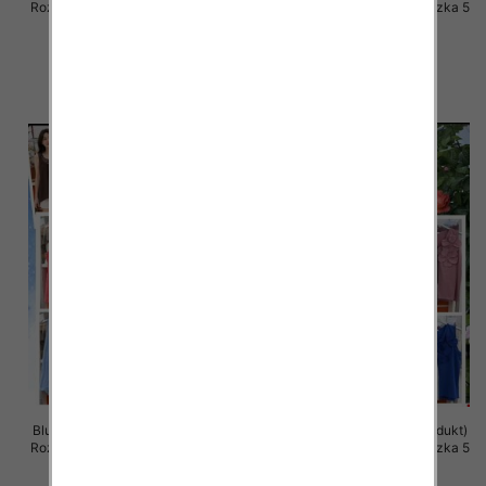
Roz Standard, Mix Kolor Paczka 5
Roz Standard, Mix Kolor Paczka 5
szt
szt
35.00 zł
35.00 zł
szczegóły
szczegóły
Bluzki damskie (Włoskie produkt)
Bluzki damskie (Włoskie produkt)
Roz Standard, Mix Kolor Paczka 5
Roz Standard, Mix Kolor Paczka 5
szt
szt