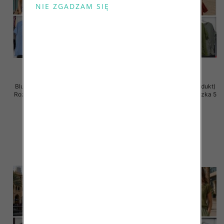
Bluzki damskie (Włoskie produkt)
Bluzki damskie (Włoskie produkt)
Roz Standard, Mix Kolor Paczka 5
Roz Standard, Mix Kolor Paczka 5
szt
szt
43.00 zł
42.00 zł
szczegóły
szczegóły