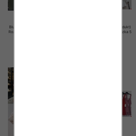
Bluzki damskie (Włoskie produkt)
Bluzki damskie (Włoskie produkt)
Roz Standard, Mix Kolor Paczka 5
Roz Standard, Mix Kolor Paczka 5
szt
szt
28.00 zł
44.00 zł
szczegóły
szczegóły