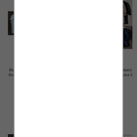
Bluzki damskie (Włoskie produkt)
Bluzki damskie (Włoskie produkt)
Roz Standard, Mix Kolor Paczka 5
Roz Standard, Mix Kolor Paczka 5
szt
szt
37.00 zł
36.00 zł
szczegóły
szczegóły