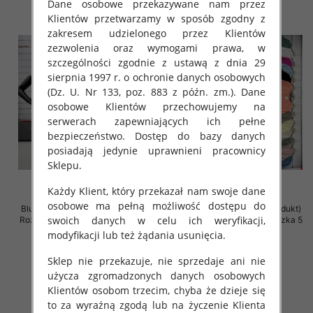
Dane osobowe przekazywane nam przez
Klientów przetwarzamy w sposób zgodny z
zakresem udzielonego przez Klientów
zezwolenia oraz wymogami prawa, w
szczególności zgodnie z ustawą z dnia 29
sierpnia 1997 r. o ochronie danych osobowych
(Dz. U. Nr 133, poz. 883 z późn. zm.). Dane
osobowe Klientów przechowujemy na
serwerach zapewniających ich pełne
bezpieczeństwo. Dostęp do bazy danych
posiadają jedynie uprawnieni pracownicy
Sklepu.
Każdy Klient, który przekazał nam swoje dane
osobowe ma pełną możliwość dostępu do
Bluzki damskie (Włoskie produkt)
Bluzki damskie (Włoskie produkt)
swoich danych w celu ich weryfikacji,
Roz Standard, Mix Kolor Paczka 5
Roz Standard, Mix Kolor Paczka 5
szt
szt
modyfikacji lub też żądania usunięcia.
29.00 zł
26.00 zł
Sklep nie przekazuje, nie sprzedaje ani nie
szczegóły
szczegóły
użycza zgromadzonych danych osobowych
Klientów osobom trzecim, chyba że dzieje się
to za wyraźną zgodą lub na życzenie Klienta