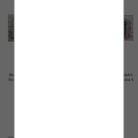
Bluzki damskie (Włoskie produkt)
Bluzki damskie (Włoskie produkt)
Roz Standard, Mix Kolor Paczka 5
Roz Standard, Mix Kolor Paczka 5
szt
szt
39.00 zł
39.00 zł
szczegóły
szczegóły