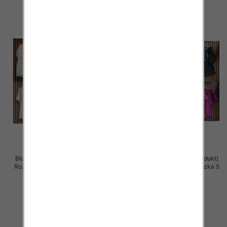
Bluzki damskie (Włoskie produkt)
Bluzki damskie (Włoskie produkt)
Roz Standard, Mix Kolor Paczka 5
Roz Standard, Mix Kolor Paczka 5
szt
szt
42.00 zł
40.00 zł
szczegóły
szczegóły