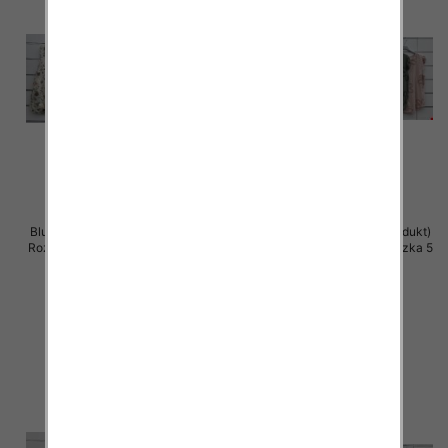
Bluzki damskie (Włoskie produkt)
Bluzki damskie (Włoskie produkt)
Roz Standard, Mix Kolor Paczka 5
Roz Standard, Mix Kolor Paczka 5
szt
szt
39.00 zł
39.00 zł
szczegóły
szczegóły