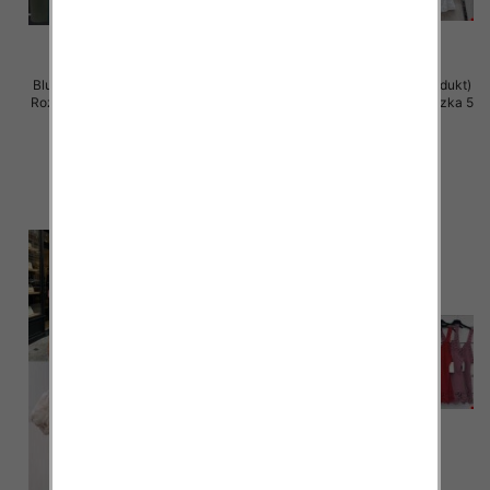
Bluzki damskie (Włoskie produkt)
Bluzki damskie (Włoskie produkt)
Roz Standard, Mix Kolor Paczka 5
Roz Standard, Mix Kolor Paczka 5
szt
szt
28.00 zł
44.00 zł
szczegóły
szczegóły