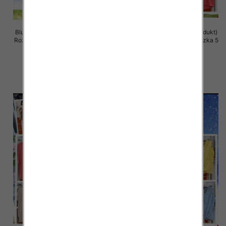
Bluzki damskie (Włoskie produkt)
Bluzki damskie (Włoskie produkt)
Roz Standard, Mix Kolor Paczka 5
Roz Standard, Mix Kolor Paczka 5
szt
szt
39.00 zł
37.00 zł
szczegóły
szczegóły