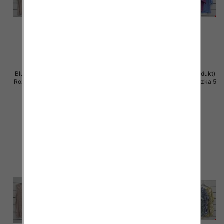
Bluzki damskie (Włoskie produkt)
Bluzki damskie (Włoskie produkt)
Roz Standard, Mix Kolor Paczka 5
Roz Standard, Mix Kolor Paczka 5
szt
szt
36.00 zł
34.00 zł
szczegóły
szczegóły