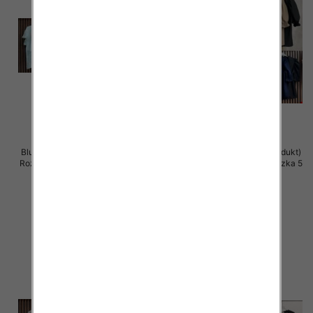
Bluzki damskie (Włoskie produkt)
Bluzki damskie (Włoskie produkt)
Roz Standard, Mix Kolor Paczka 5
Roz Standard, Mix Kolor Paczka 5
szt
szt
37.00 zł
36.00 zł
szczegóły
szczegóły