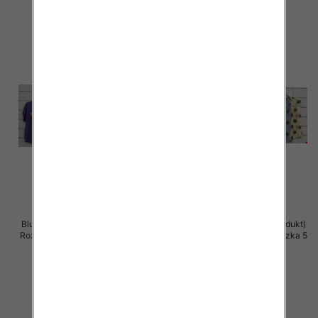
Bluzki damskie (Włoskie produkt)
Bluzki damskie (Włoskie produkt)
Roz Standard, Mix Kolor Paczka 5
Roz Standard, Mix Kolor Paczka 5
szt
szt
40.00 zł
39.00 zł
szczegóły
szczegóły