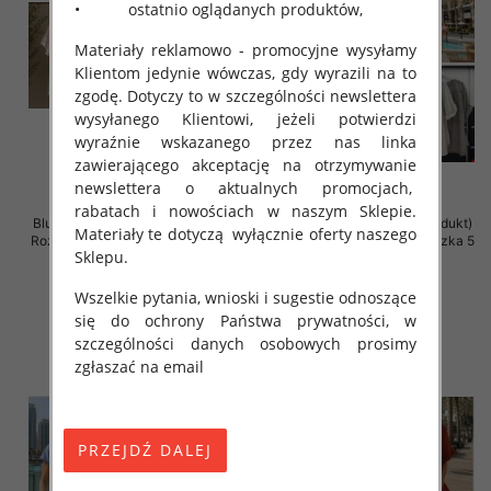
• ostatnio oglądanych produktów,
Materiały reklamowo - promocyjne wysyłamy
Klientom jedynie wówczas, gdy wyrazili na to
zgodę. Dotyczy to w szczególności newslettera
wysyłanego Klientowi, jeżeli potwierdzi
wyraźnie wskazanego przez nas linka
zawierającego akceptację na otrzymywanie
newslettera o aktualnych promocjach,
rabatach i nowościach w naszym Sklepie.
Bluzki damskie (Włoskie produkt)
Bluzki damskie (Włoskie produkt)
Materiały te dotyczą wyłącznie oferty naszego
Roz Standard, Mix Kolor Paczka 5
Roz Standard, Mix Kolor Paczka 5
Sklepu.
szt
szt
34.00 zł
44.00 zł
Wszelkie pytania, wnioski i sugestie odnoszące
szczegóły
szczegóły
się do ochrony Państwa prywatności, w
szczególności danych osobowych prosimy
zgłaszać na email