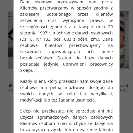
Dane osobowe przekazywane nam przez
Klientów przetwarzamy w sposób zgodny z
zakresem udzielonego przez Klientów
zezwolenia oraz wymogami prawa, w
szczególności zgodnie z ustawą z dnia 29
sierpnia 1997 r. o ochronie danych osobowych
(Dz. U. Nr 133, poz. 883 z późn. zm.). Dane
osobowe Klientów przechowujemy na
serwerach zapewniających ich pełne
bezpieczeństwo. Dostęp do bazy danych
posiadają jedynie uprawnieni pracownicy
Sklepu.
Każdy Klient, który przekazał nam swoje dane
Bluzki damskie (Włoskie produkt)
Bluzki damskie (Włoskie produkt)
osobowe ma pełną możliwość dostępu do
Roz Standard, Mix Kolor Paczka 5
Roz Standard, Mix Kolor Paczka 5
swoich danych w celu ich weryfikacji,
szt
szt
modyfikacji lub też żądania usunięcia.
29.00 zł
26.00 zł
Sklep nie przekazuje, nie sprzedaje ani nie
szczegóły
szczegóły
użycza zgromadzonych danych osobowych
Klientów osobom trzecim, chyba że dzieje się
to za wyraźną zgodą lub na życzenie Klienta