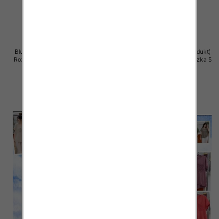
Bluzki damskie (Włoskie produkt)
Bluzki damskie (Włoskie produkt)
Roz Standard, Mix Kolor Paczka 5
Roz Standard, Mix Kolor Paczka 5
szt
szt
34.00 zł
34.00 zł
szczegóły
szczegóły