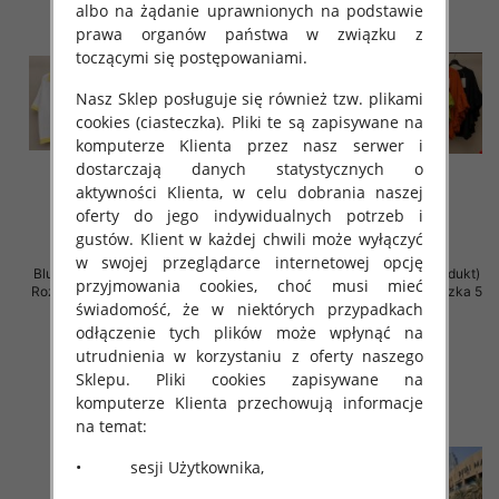
albo na żądanie uprawnionych na podstawie
prawa organów państwa w związku z
toczącymi się postępowaniami.
Nasz Sklep posługuje się również tzw. plikami
cookies (ciasteczka). Pliki te są zapisywane na
komputerze Klienta przez nasz serwer i
dostarczają danych statystycznych o
aktywności Klienta, w celu dobrania naszej
oferty do jego indywidualnych potrzeb i
gustów. Klient w każdej chwili może wyłączyć
w swojej przeglądarce internetowej opcję
Bluzki damskie (Włoskie produkt)
Bluzki damskie (Włoskie produkt)
przyjmowania cookies, choć musi mieć
Roz Standard, Mix Kolor Paczka 5
Roz Standard, Mix Kolor Paczka 5
świadomość, że w niektórych przypadkach
szt
szt
odłączenie tych plików może wpłynąć na
44.00 zł
34.00 zł
utrudnienia w korzystaniu z oferty naszego
szczegóły
szczegóły
Sklepu. Pliki cookies zapisywane na
komputerze Klienta przechowują informacje
na temat:
• sesji Użytkownika,