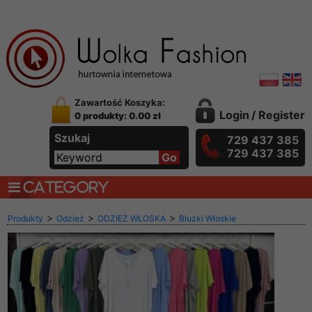
Zawartość Koszyka:
Login
/
Register
0 produkty: 0.00 zł
Szukaj
729 437 385
729 437 385
CATEGORY
>
>
>
Produkty
Odzież
ODZIEŻ WŁOSKA
Bluzki Włoskie