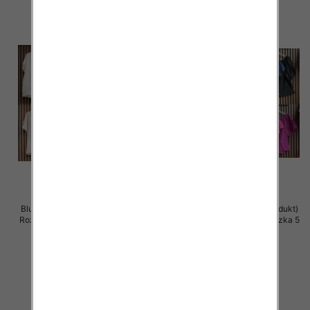
Bluzki damskie (Włoskie produkt)
Bluzki damskie (Włoskie produkt)
Roz Standard, Mix Kolor Paczka 5
Roz Standard, Mix Kolor Paczka 5
szt
szt
42.00 zł
40.00 zł
szczegóły
szczegóły