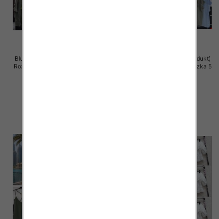
Bluzki damskie (Włoskie produkt)
Bluzki damskie (Włoskie produkt)
Roz Standard, Mix Kolor Paczka 5
Roz Standard, Mix Kolor Paczka 5
szt
szt
42.00 zł
38.00 zł
szczegóły
szczegóły