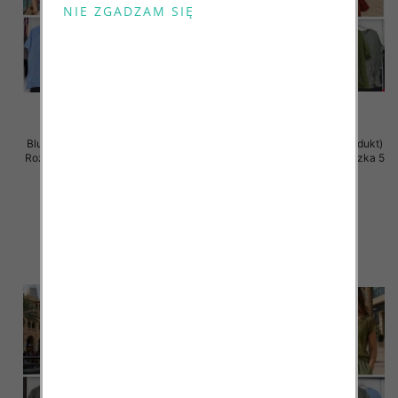
Bluzki damskie (Włoskie produkt)
Bluzki damskie (Włoskie produkt)
Roz Standard, Mix Kolor Paczka 5
Roz Standard, Mix Kolor Paczka 5
szt
szt
43.00 zł
42.00 zł
szczegóły
szczegóły