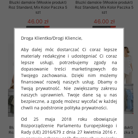
Bluzki damskie (Włoskie produkt)
Bluzki damskie (Włoskie produkt)
Roz Standard, Mix Kolor Paczka 5
Roz Standard, Mix Kolor Paczka 5
szt
szt
46.00 zł
46.00 zł
szczegóły
szczegóły
Droga Klientko/Drogi Kliencie,
Aby dalej móc dostarczać Ci coraz lepsze
materiały redakcyjne i udostępniać Ci coraz
lepsze usługi, potrzebujemy zgody na
dopasowanie treści marketingowych do
Twojego zachowania. Dzięki nim możemy
finansować rozwój naszych usług. Dbamy o
Twoją prywatność. Nie zwiększamy zakresu
naszych uprawnień. Twoje dane są u nas
bezpieczne, a zgodę możesz wycofać w każdej
chwili na podstronie polityka prywatności.
Od 25 maja 2018 roku obowiązuje
Rozporządzenie Parlamentu Europejskiego i
Bluzki damskie (Włoskie produkt)
Bluzki damskie (Włoskie produkt)
Rady (UE) 2016/679 z dnia 27 kwietnia 2016 r.
Roz Standard, Mix Kolor Paczka 5
Roz Standard, Mix Kolor Paczka 5
szt
szt