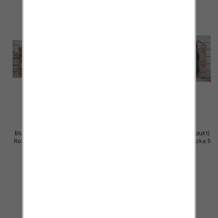
Bluzki damskie (Włoskie produkt)
Bluzki damskie (Włoskie produkt)
Roz Standard, Mix Kolor Paczka 5
Roz Standard, Mix Kolor Paczka 5
szt
szt
39.00 zł
39.00 zł
szczegóły
szczegóły