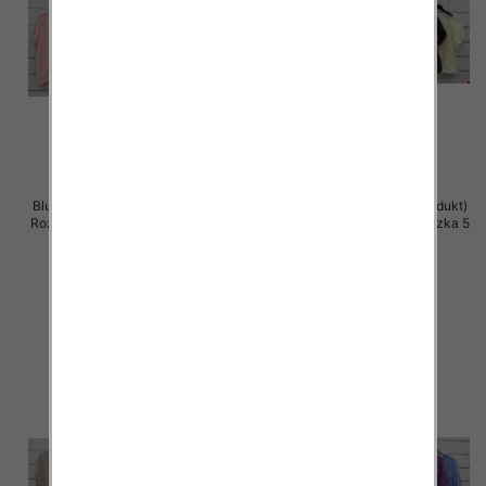
Bluzki damskie (Włoskie produkt)
Bluzki damskie (Włoskie produkt)
Roz Standard, Mix Kolor Paczka 5
Roz Standard, Mix Kolor Paczka 5
szt
szt
39.00 zł
36.00 zł
szczegóły
szczegóły