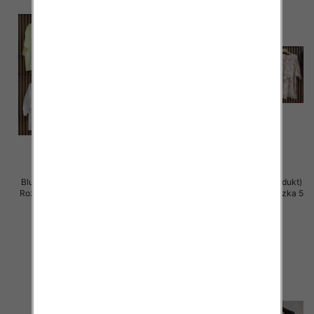
Bluzki damskie (Włoskie produkt)
Bluzki damskie (Włoskie produkt)
Roz Standard, Mix Kolor Paczka 5
Roz Standard, Mix Kolor Paczka 5
szt
szt
39.00 zł
39.00 zł
szczegóły
szczegóły