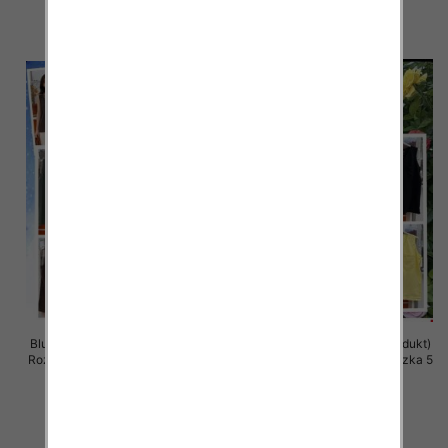
szczegóły
szczegóły
Bluzki damskie (Włoskie produkt)
Bluzki damskie (Włoskie produkt)
Roz Standard, Mix Kolor Paczka 5
Roz Standard, Mix Kolor Paczka 5
szt
szt
33.00 zł
32.00 zł
szczegóły
szczegóły