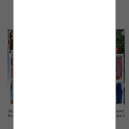
szt
szt
35.00 zł
35.00 zł
szczegóły
szczegóły
Bluzki damskie (Włoskie produkt)
Bluzki damskie (Włoskie produkt)
Roz Standard, Mix Kolor Paczka 5
Roz Standard, Mix Kolor Paczka 5
szt
szt
34.00 zł
34.00 zł