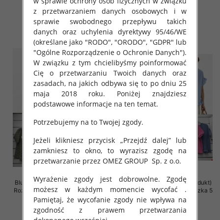
w sprawie ochrony osób fizycznych w związku
z przetwarzaniem danych osobowych i w
41.00 zł
39.00 zł
sprawie swobodnego przepływu takich
szczegóły
szczegóły
danych oraz uchylenia dyrektywy 95/46/WE
(określane jako "RODO", "ORODO", "GDPR" lub
"Ogólne Rozporządzenie o Ochronie Danych").
W związku z tym chcielibyśmy poinformować
Cię o przetwarzaniu Twoich danych oraz
zasadach, na jakich odbywa się to po dniu 25
maja 2018 roku. Poniżej znajdziesz
podstawowe informacje na ten temat.
Potrzebujemy na to Twojej zgody.
Jeżeli klikniesz przycisk „Przejdź dalej” lub
zamkniesz to okno, to wyrazisz zgodę na
przetwarzanie przez OMEZ GROUP
Sp. z o.o.
Wyrażenie zgody jest dobrowolne. Zgodę
Bluzki damskie (Włoskie produkt)
Bluzki damskie (Włoskie produkt)
możesz w każdym momencie wycofać .
Roz Standard, Mix Kolor Paczka 5
Roz Standard, Mix Kolor Paczka 5
szt
szt
Pamiętaj, że wycofanie zgody nie wpływa na
zgodność z prawem przetwarzania
34.00 zł
31.00 zł