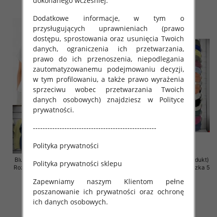
dokonanego wcześniej.
szczegóły
szczegóły
Dodatkowe informacje, w tym o
przysługujących uprawnieniach (prawo
dostępu, sprostowania oraz usunięcia Twoich
danych, ograniczenia ich przetwarzania,
prawo do ich przenoszenia, niepodlegania
zautomatyzowanemu podejmowaniu decyzji,
w tym profilowaniu, a także prawo wyrażenia
sprzeciwu wobec przetwarzania Twoich
danych osobowych) znajdziesz w Polityce
prywatności.
---------------------------------------------------
Polityka prywatności
Bluzki damskie (Włoskie produkt)
Bluzki damskie (Włoskie produkt)
Polityka prywatności sklepu
Roz Standard, Mix Kolor Paczka 5
Roz Standard, Mix Kolor Paczka 5
szt
szt
Zapewniamy naszym Klientom pełne
29.00 zł
29.00 zł
poszanowanie ich prywatności oraz ochronę
ich danych osobowych.
szczegóły
szczegóły