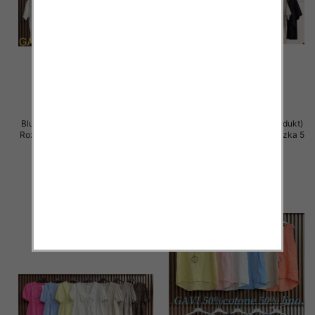
Bluzki damskie (Włoskie produkt)
Bluzki damskie (Włoskie produkt)
Roz Standard, Mix Kolor Paczka 5
Roz Standard, Mix Kolor Paczka 5
szt
szt
36.00 zł
36.00 zł
szczegóły
szczegóły