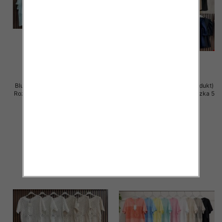
Bluzki damskie (Włoskie produkt)
Bluzki damskie (Włoskie produkt)
Roz Standard, Mix Kolor Paczka 5
Roz Standard, Mix Kolor Paczka 5
szt
szt
37.00 zł
36.00 zł
szczegóły
szczegóły