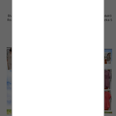
Bluzki damskie (Włoskie produkt)
Bluzki damskie (Włoskie produkt)
Roz Standard, Mix Kolor Paczka 5
Roz Standard, Mix Kolor Paczka 5
szt
szt
34.00 zł
34.00 zł
szczegóły
szczegóły