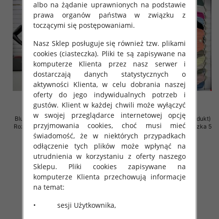
albo na żądanie uprawnionych na podstawie
prawa organów państwa w związku z
toczącymi się postępowaniami.
Nasz Sklep posługuje się również tzw. plikami
cookies (ciasteczka). Pliki te są zapisywane na
komputerze Klienta przez nasz serwer i
dostarczają danych statystycznych o
aktywności Klienta, w celu dobrania naszej
oferty do jego indywidualnych potrzeb i
gustów. Klient w każdej chwili może wyłączyć
w swojej przeglądarce internetowej opcję
Bluzki damskie (Włoskie produkt)
Bluzki damskie (Włoskie produkt)
przyjmowania cookies, choć musi mieć
Roz Standard, Mix Kolor Paczka 5
Roz Standard, Mix Kolor Paczka 5
szt
szt
świadomość, że w niektórych przypadkach
odłączenie tych plików może wpłynąć na
29.00 zł
26.00 zł
utrudnienia w korzystaniu z oferty naszego
szczegóły
szczegóły
Sklepu. Pliki cookies zapisywane na
komputerze Klienta przechowują informacje
na temat:
• sesji Użytkownika,