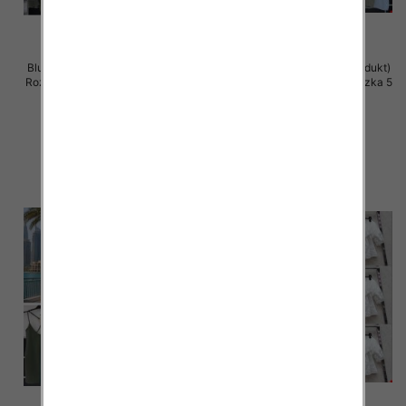
Bluzki damskie (Włoskie produkt)
Bluzki damskie (Włoskie produkt)
Roz Standard, Mix Kolor Paczka 5
Roz Standard, Mix Kolor Paczka 5
szt
szt
42.00 zł
38.00 zł
szczegóły
szczegóły