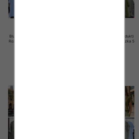
Bluzki damskie (Włoskie produkt)
Bluzki damskie (Włoskie produkt)
Roz Standard, Mix Kolor Paczka 5
Roz Standard, Mix Kolor Paczka 5
szt
szt
43.00 zł
42.00 zł
szczegóły
szczegóły