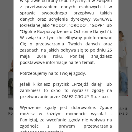
w sprawie ochrony osób fizycznych w związku
z przetwarzaniem danych osobowych i w
46.00 zł
46.00 zł
sprawie swobodnego przepływu takich
szczegóły
szczegóły
danych oraz uchylenia dyrektywy 95/46/WE
(określane jako "RODO", "ORODO", "GDPR" lub
"Ogólne Rozporządzenie o Ochronie Danych").
W związku z tym chcielibyśmy poinformować
Cię o przetwarzaniu Twoich danych oraz
zasadach, na jakich odbywa się to po dniu 25
maja 2018 roku. Poniżej znajdziesz
podstawowe informacje na ten temat.
Potrzebujemy na to Twojej zgody.
Jeżeli klikniesz przycisk „Przejdź dalej” lub
zamkniesz to okno, to wyrazisz zgodę na
przetwarzanie przez OMEZ GROUP
Sp. z o.o.
Wyrażenie zgody jest dobrowolne. Zgodę
Bluzki damskie (Włoskie produkt)
Bluzki damskie (Włoskie produkt)
możesz w każdym momencie wycofać .
Roz Standard, Mix Kolor Paczka 5
Roz Standard, Mix Kolor Paczka 5
szt
szt
Pamiętaj, że wycofanie zgody nie wpływa na
zgodność z prawem przetwarzania
41.00 zł
39.00 zł