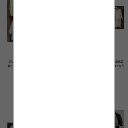
Bluzki damskie (Włoskie produkt)
Bluzki damskie (Włoskie produkt)
Roz Standard, Mix Kolor Paczka 5
Roz Standard, Mix Kolor Paczka 5
szt
szt
39.00 zł
39.00 zł
szczegóły
szczegóły