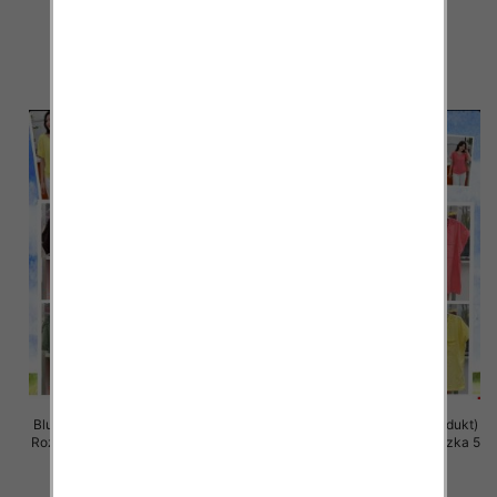
szt
szt
36.00 zł
36.00 zł
szczegóły
szczegóły
Bluzki damskie (Włoskie produkt)
Bluzki damskie (Włoskie produkt)
Roz Standard, Mix Kolor Paczka 5
Roz Standard, Mix Kolor Paczka 5
szt
szt
35.00 zł
35.00 zł