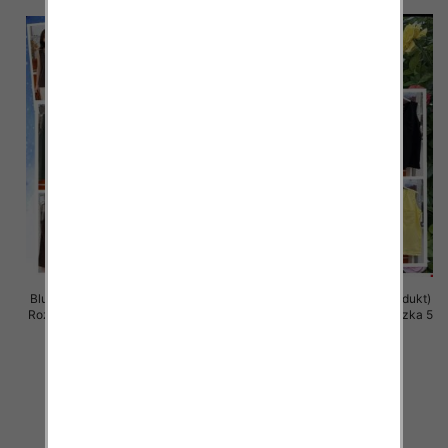
Bluzki damskie (Włoskie produkt)
Bluzki damskie (Włoskie produkt)
Roz Standard, Mix Kolor Paczka 5
Roz Standard, Mix Kolor Paczka 5
szt
szt
33.00 zł
32.00 zł
szczegóły
szczegóły