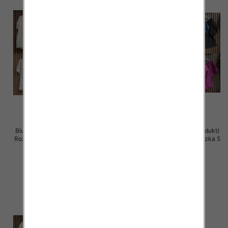
Bluzki damskie (Włoskie produkt)
Bluzki damskie (Włoskie produkt)
Roz Standard, Mix Kolor Paczka 5
Roz Standard, Mix Kolor Paczka 5
szt
szt
42.00 zł
40.00 zł
szczegóły
szczegóły