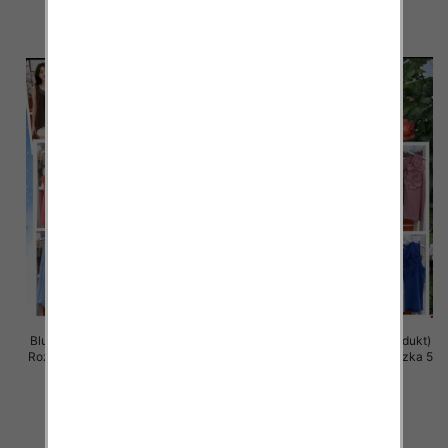
szczegóły
szczegóły
Bluzki damskie (Włoskie produkt)
Bluzki damskie (Włoskie produkt)
Roz Standard, Mix Kolor Paczka 5
Roz Standard, Mix Kolor Paczka 5
szt
szt
34.00 zł
34.00 zł
szczegóły
szczegóły