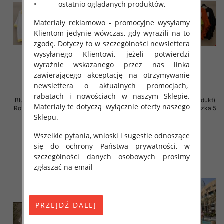
• ostatnio oglądanych produktów,
Materiały reklamowo - promocyjne wysyłamy
Klientom jedynie wówczas, gdy wyrazili na to
zgodę. Dotyczy to w szczególności newslettera
wysyłanego Klientowi, jeżeli potwierdzi
wyraźnie wskazanego przez nas linka
zawierającego akceptację na otrzymywanie
newslettera o aktualnych promocjach,
rabatach i nowościach w naszym Sklepie.
Bluzki damskie (Włoskie produkt)
Bluzki damskie (Włoskie produkt)
Materiały te dotyczą wyłącznie oferty naszego
Roz Standard, Mix Kolor Paczka 5
Roz Standard, Mix Kolor Paczka 5
szt
szt
Sklepu.
44.00 zł
34.00 zł
Wszelkie pytania, wnioski i sugestie odnoszące
szczegóły
szczegóły
się do ochrony Państwa prywatności, w
szczególności danych osobowych prosimy
zgłaszać na email