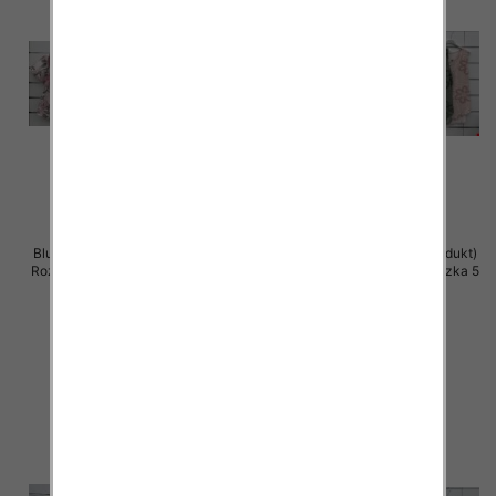
Bluzki damskie (Włoskie produkt)
Bluzki damskie (Włoskie produkt)
Roz Standard, Mix Kolor Paczka 5
Roz Standard, Mix Kolor Paczka 5
szt
szt
39.00 zł
39.00 zł
szczegóły
szczegóły