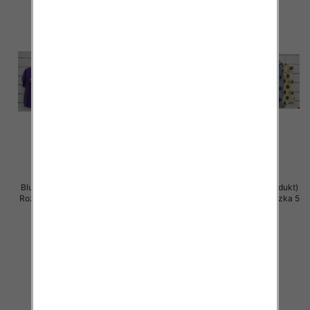
Bluzki damskie (Włoskie produkt)
Bluzki damskie (Włoskie produkt)
Roz Standard, Mix Kolor Paczka 5
Roz Standard, Mix Kolor Paczka 5
szt
szt
40.00 zł
39.00 zł
szczegóły
szczegóły