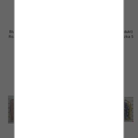
Bluzki damskie (Włoskie produkt)
Bluzki damskie (Włoskie produkt)
Roz Standard, Mix Kolor Paczka 5
Roz Standard, Mix Kolor Paczka 5
szt
szt
36.00 zł
34.00 zł
szczegóły
szczegóły