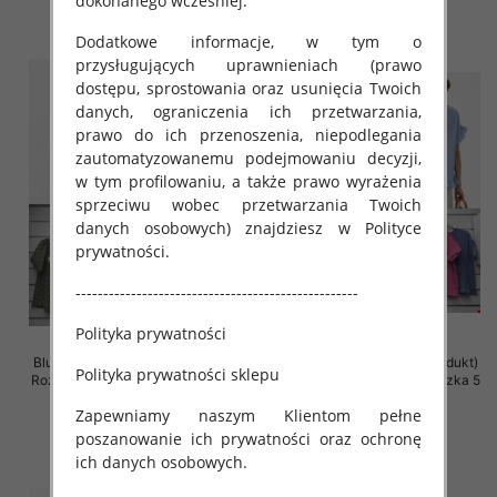
dokonanego wcześniej.
szczegóły
szczegóły
Dodatkowe informacje, w tym o
przysługujących uprawnieniach (prawo
dostępu, sprostowania oraz usunięcia Twoich
danych, ograniczenia ich przetwarzania,
prawo do ich przenoszenia, niepodlegania
zautomatyzowanemu podejmowaniu decyzji,
w tym profilowaniu, a także prawo wyrażenia
sprzeciwu wobec przetwarzania Twoich
danych osobowych) znajdziesz w Polityce
prywatności.
---------------------------------------------------
Polityka prywatności
Bluzki damskie (Włoskie produkt)
Bluzki damskie (Włoskie produkt)
Polityka prywatności sklepu
Roz Standard, Mix Kolor Paczka 5
Roz Standard, Mix Kolor Paczka 5
szt
szt
Zapewniamy naszym Klientom pełne
34.00 zł
31.00 zł
poszanowanie ich prywatności oraz ochronę
szczegóły
szczegóły
ich danych osobowych.