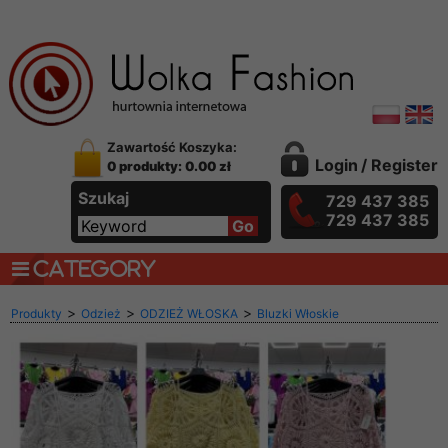
Zawartość Koszyka:
Login
/
Register
0 produkty: 0.00 zł
Szukaj
729 437 385
729 437 385
CATEGORY
>
>
>
Produkty
Odzież
ODZIEŻ WŁOSKA
Bluzki Włoskie