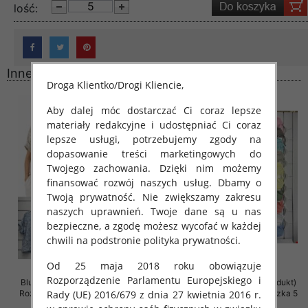
lość:
Inne produkty
Droga Klientko/Drogi Kliencie,
Aby dalej móc dostarczać Ci coraz lepsze
materiały redakcyjne i udostępniać Ci coraz
lepsze usługi, potrzebujemy zgody na
dopasowanie treści marketingowych do
Twojego zachowania. Dzięki nim możemy
finansować rozwój naszych usług. Dbamy o
Twoją prywatność. Nie zwiększamy zakresu
naszych uprawnień. Twoje dane są u nas
bezpieczne, a zgodę możesz wycofać w każdej
chwili na podstronie polityka prywatności.
Od 25 maja 2018 roku obowiązuje
Rozporządzenie Parlamentu Europejskiego i
Bluzki damskie (Włoskie produkt)
Bluzki damskie (Włoskie produkt)
Roz Standard, Mix Kolor Paczka 5
Roz Standard, Mix Kolor Paczka 5
Rady (UE) 2016/679 z dnia 27 kwietnia 2016 r.
szt
szt