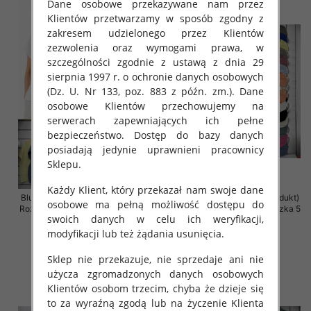
Dane osobowe przekazywane nam przez
Klientów przetwarzamy w sposób zgodny z
zakresem udzielonego przez Klientów
zezwolenia oraz wymogami prawa, w
szczególności zgodnie z ustawą z dnia 29
sierpnia 1997 r. o ochronie danych osobowych
(Dz. U. Nr 133, poz. 883 z późn. zm.). Dane
osobowe Klientów przechowujemy na
serwerach zapewniających ich pełne
bezpieczeństwo. Dostęp do bazy danych
posiadają jedynie uprawnieni pracownicy
Sklepu.
Każdy Klient, który przekazał nam swoje dane
Bluzki damskie (Włoskie produkt)
Bluzki damskie (Włoskie produkt)
osobowe ma pełną możliwość dostępu do
Roz Standard, Mix Kolor Paczka 5
Roz Standard, Mix Kolor Paczka 5
swoich danych w celu ich weryfikacji,
szt
szt
modyfikacji lub też żądania usunięcia.
29.00 zł
29.00 zł
szczegóły
szczegóły
Sklep nie przekazuje, nie sprzedaje ani nie
użycza zgromadzonych danych osobowych
Klientów osobom trzecim, chyba że dzieje się
to za wyraźną zgodą lub na życzenie Klienta