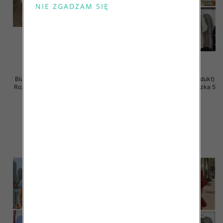
Bluzki damskie (Włoskie produkt)
Bluzki damskie (Włoskie produkt)
Roz Standard, Mix Kolor Paczka 5
Roz Standard, Mix Kolor Paczka 5
szt
szt
34.00 zł
44.00 zł
szczegóły
szczegóły