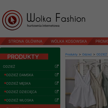
STRONA GŁÓWNA
WÓLKA KOSOWSKA
PROM
>
>
Produkty
Odzież
ODZIEŻ
PRODUKTY
ODZIEŻ
ODZIEŻ DAMSKA
ODZIEŻ MĘSKA
ODZIEŻ DZIECIĘCA
ODZIEŻ WŁOSKA