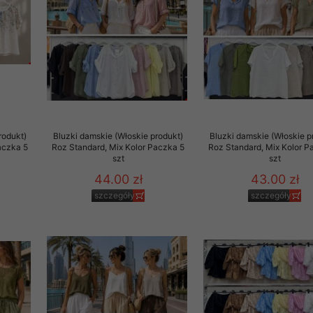
to zgodę. Dotyczy to w
anego przez nas linka
batach i nowościach w
w szczególności danych
rodukt)
Bluzki damskie (Włoskie produkt)
Bluzki damskie (Włoskie p
aczka 5
Roz Standard, Mix Kolor Paczka 5
Roz Standard, Mix Kolor P
szt
szt
44.00 zł
43.00 zł
szczegóły
szczegóły