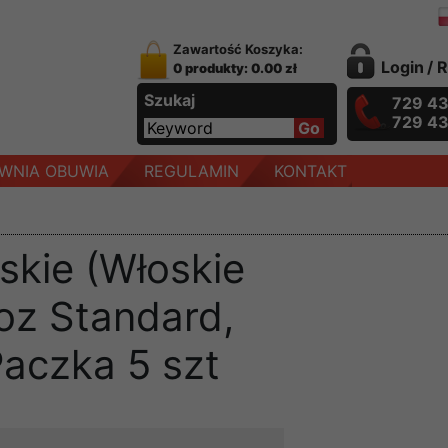
Zawartość Koszyka:
Login
/
R
0 produkty: 0.00 zł
Szukaj
729 4
729 4
WNIA OBUWIA
REGULAMIN
KONTAKT
skie (Włoskie
oz Standard,
Paczka 5 szt