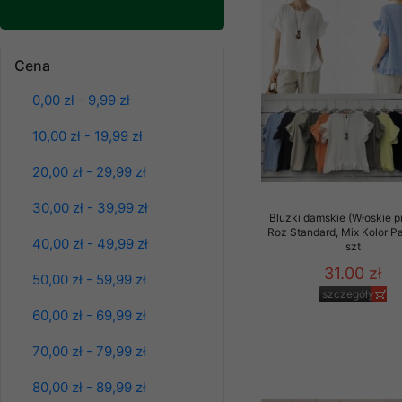
Klientów zezwolenia 
ochronie danych osobo
Bluzy damskie Roz
L-3XL. 1 kolor.
serwerach zapewniają
Cena
Paczka 10 szt
pracownicy Sklepu.
39.00 zł
0,00 zł - 9,99 zł
Każdy Klient, który p
szczegóły
ich weryfikacji, modyfik
10,00 zł - 19,99 zł
Sklep nie przekazuje,
20,00 zł - 29,99 zł
chyba że dzieje się t
prawa organów państwa
30,00 zł - 39,99 zł
Bluzki damskie (Włoskie p
Nasz Sklep posługuje si
Roz Standard, Mix Kolor P
40,00 zł - 49,99 zł
przez nasz serwer i do
szt
jego indywidualnych po
31.00 zł
50,00 zł - 59,99 zł
opcję przyjmowania co
szczegóły
może wpłynąć na utrud
60,00 zł - 69,99 zł
Klienta przechowują in
70,00 zł - 79,99 zł
• sesji Użytkownik
Bluzy damskie Roz
80,00 zł - 89,99 zł
• ostatnio oglądany
L-3XL. 1 kolor.