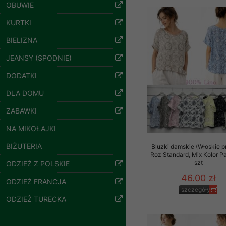
znajdziesz podstawowe
OBUWIE
Potrzebujemy na to Two
KURTKI
BIELIZNA
Jeżeli klikniesz przyc
Bluzy damskie Roz
GROUP
Sp. z o.o.
JEANSY (SPODNIE)
L-3XL. 1 kolor.
Paczka 10 szt
Wyrażenie zgody jest 
DODATKI
54.00 zł
wpływa na zgodność z 
szczegóły
DLA DOMU
Dodatkowe informacje,
Twoich danych, ograni
ZABAWKI
podejmowaniu decyzji
NA MIKOŁAJKI
danych osobowych) znaj
BIŻUTERIA
Bluzki damskie (Włoskie p
-------------------------------
Roz Standard, Mix Kolor P
szt
ODZIEŻ Z POLSKIE
Polityka prywatności
46.00 zł
ODZIEŻ FRANCJA
Polityka prywatności s
szczegóły
ODZIEŻ TURECKA
Zapewniamy naszym Kli
Dane osobowe przekaz