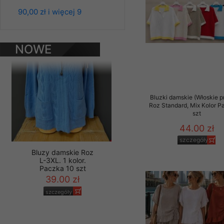
Paczka 10 szt
Materiały reklamowo -
90,00 zł i więcej 9
39.00 zł
szczególności newsle
szczegóły
zawierającego akcept
naszym Sklepie. Materi
NOWE
PRODUKTY
Wszelkie pytania, wni
osobowych prosimy zgł
Bluzki damskie (Włoskie p
Roz Standard, Mix Kolor P
szt
44.00 zł
szczegóły
Bluzy damskie Roz
L-3XL. 1 kolor.
Paczka 10 szt
39.00 zł