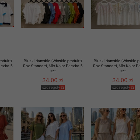
 promocyjne wysyłamy Klientom jedynie wówczas, gdy wyrazili na 
ttera wysyłanego Klientowi, jeżeli potwierdzi wyraźnie wskaz
ację na otrzymywanie newslettera o aktualnych promocjach, ra
ały te dotyczą wyłącznie oferty naszego Sklepu.
oski i sugestie odnoszące się do ochrony Państwa prywatności, 
aszać na email
rodukt)
Bluzki damskie (Włoskie produkt)
Bluzki damskie (Włoskie p
aczka 5
Roz Standard, Mix Kolor Paczka 5
Roz Standard, Mix Kolor P
szt
szt
34.00 zł
34.00 zł
szczegóły
szczegóły