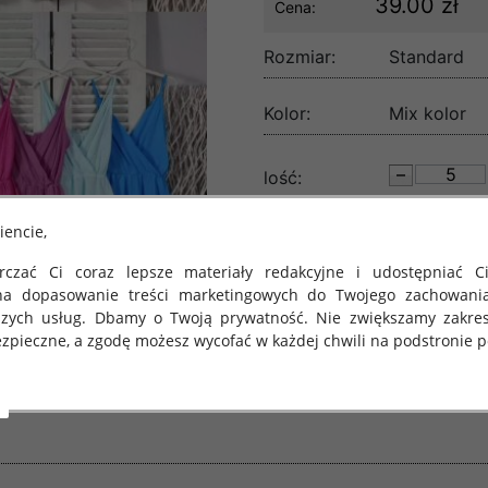
39.00 zł
Cena:
Rozmiar:
Standard
Kolor:
Mix kolor
lość:
iencie,
czać Ci coraz lepsze materiały redakcyjne i udostępniać Ci
na dopasowanie treści marketingowych do Twojego zachowani
szych usług. Dbamy o Twoją prywatność. Nie zwiększamy zakre
zpieczne, a zgodę możesz wycofać w każdej chwili na podstronie po
 obowiązuje Rozporządzenie Parlamentu Europejskiego i Rady (U
rawie ochrony osób fizycznych w związku z przetwarzaniem danych
 takich danych oraz uchylenia dyrektywy 95/46/WE (określane 
ozporządzenie o Ochronie Danych"). W związku z tym chcielibyś
 danych oraz zasadach, na jakich odbywa się to po dniu 25 ma