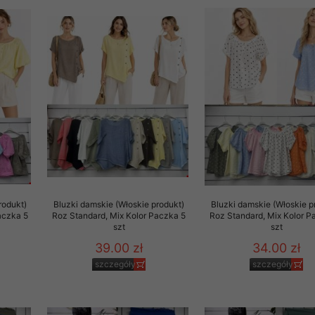
rzetwarzanie przez OMEZ
że wycofanie zgody nie
towania oraz usunięcia
ania zautomatyzowanemu
 przetwarzania Twoich
rodukt)
Bluzki damskie (Włoskie produkt)
Bluzki damskie (Włoskie p
aczka 5
Roz Standard, Mix Kolor Paczka 5
Roz Standard, Mix Kolor P
szt
szt
39.00 zł
34.00 zł
szczegóły
szczegóły
ych osobowych.
sem udzielonego przez