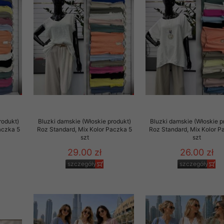
29 sierpnia 1997 r. o
entów przechowujemy na
ją jedynie uprawnieni
o swoich danych w celu
ientów osobom trzecim,
awnionych na podstawie
rodukt)
Bluzki damskie (Włoskie produkt)
Bluzki damskie (Włoskie p
ne na komputerze Klienta
aczka 5
Roz Standard, Mix Kolor Paczka 5
Roz Standard, Mix Kolor P
brania naszej oferty do
szt
szt
zeglądarce internetowej
29.00 zł
26.00 zł
odłączenie tych plików
szczegóły
szczegóły
pisywane na komputerze