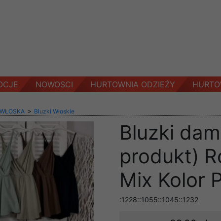
OCJE
NOWOSCI
HURTOWNIA ODZIEŻY
HURTO
>
 WŁOSKA
Bluzki Włoskie
Bluzki dam
produkt) R
Mix Kolor 
:1228::1055::1045::1232