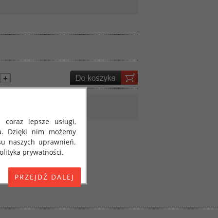
 coraz lepsze usługi,
a. Dzięki nim możemy
su naszych uprawnień.
lityka prywatności.
E) 2016/679 z dnia 27
 osobowych i w sprawie
jako "RODO", "ORODO",
my poinformować Cię o
ja 2018 roku. Poniżej