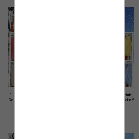
Bluzki damskie (Włoskie produkt)
Bluzki damskie (Włoskie produkt)
Roz Standard, Mix Kolor Paczka 5
Roz Standard, Mix Kolor Paczka 5
szt
szt
36.00 zł
36.00 zł
szczegóły
szczegóły