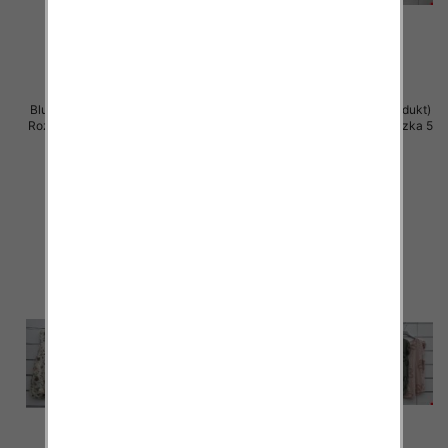
Bluzki damskie (Włoskie produkt)
Bluzki damskie (Włoskie produkt)
Roz Standard, Mix Kolor Paczka 5
Roz Standard, Mix Kolor Paczka 5
szt
szt
39.00 zł
39.00 zł
szczegóły
szczegóły