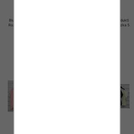
Bluzki damskie (Włoskie produkt)
Bluzki damskie (Włoskie produkt)
Roz Standard, Mix Kolor Paczka 5
Roz Standard, Mix Kolor Paczka 5
szt
szt
39.00 zł
39.00 zł
szczegóły
szczegóły