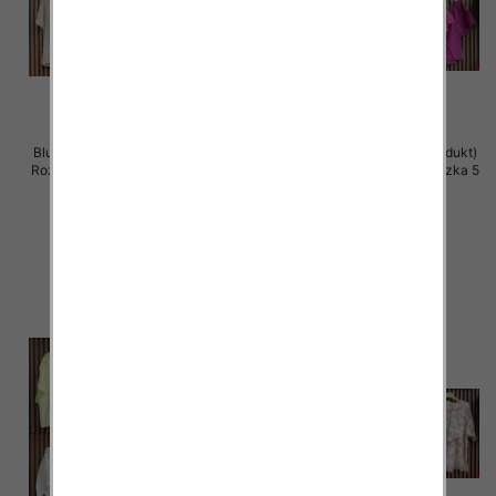
Bluzki damskie (Włoskie produkt)
Bluzki damskie (Włoskie produkt)
Roz Standard, Mix Kolor Paczka 5
Roz Standard, Mix Kolor Paczka 5
szt
szt
42.00 zł
40.00 zł
szczegóły
szczegóły