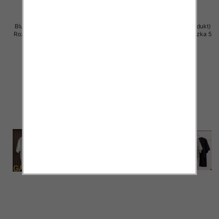
Bluzki damskie (Włoskie produkt)
Bluzki damskie (Włoskie produkt)
Roz Standard, Mix Kolor Paczka 5
Roz Standard, Mix Kolor Paczka 5
szt
szt
37.00 zł
36.00 zł
szczegóły
szczegóły