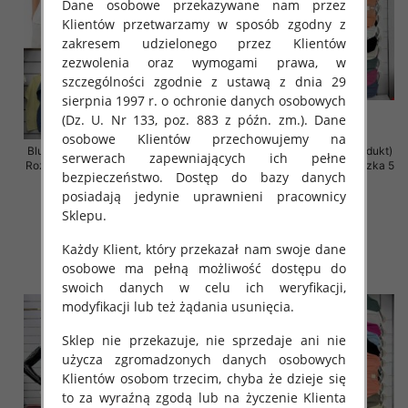
Dane osobowe przekazywane nam przez
Klientów przetwarzamy w sposób zgodny z
zakresem udzielonego przez Klientów
zezwolenia oraz wymogami prawa, w
szczególności zgodnie z ustawą z dnia 29
sierpnia 1997 r. o ochronie danych osobowych
(Dz. U. Nr 133, poz. 883 z późn. zm.). Dane
osobowe Klientów przechowujemy na
Bluzki damskie (Włoskie produkt)
Bluzki damskie (Włoskie produkt)
serwerach zapewniających ich pełne
Roz Standard, Mix Kolor Paczka 5
Roz Standard, Mix Kolor Paczka 5
bezpieczeństwo. Dostęp do bazy danych
szt
szt
posiadają jedynie uprawnieni pracownicy
29.00 zł
29.00 zł
Sklepu.
szczegóły
szczegóły
Każdy Klient, który przekazał nam swoje dane
osobowe ma pełną możliwość dostępu do
swoich danych w celu ich weryfikacji,
modyfikacji lub też żądania usunięcia.
Sklep nie przekazuje, nie sprzedaje ani nie
użycza zgromadzonych danych osobowych
Klientów osobom trzecim, chyba że dzieje się
to za wyraźną zgodą lub na życzenie Klienta