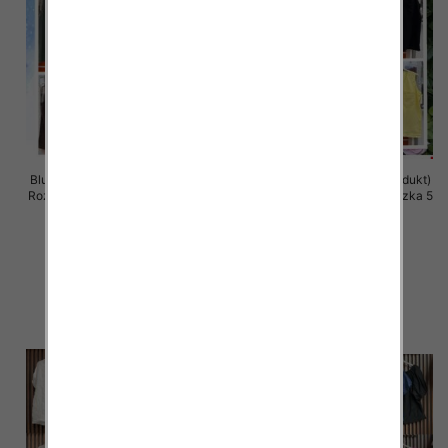
Bluzki damskie (Włoskie produkt)
Bluzki damskie (Włoskie produkt)
Roz Standard, Mix Kolor Paczka 5
Roz Standard, Mix Kolor Paczka 5
szt
szt
33.00 zł
32.00 zł
szczegóły
szczegóły