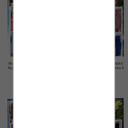
Bluzki damskie (Włoskie produkt)
Bluzki damskie (Włoskie produkt)
Roz Standard, Mix Kolor Paczka 5
Roz Standard, Mix Kolor Paczka 5
szt
szt
34.00 zł
34.00 zł
szczegóły
szczegóły