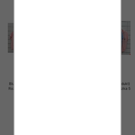
Bluzki damskie (Włoskie produkt)
Bluzki damskie (Włoskie produkt)
Roz Standard, Mix Kolor Paczka 5
Roz Standard, Mix Kolor Paczka 5
szt
szt
44.00 zł
42.00 zł
szczegóły
szczegóły