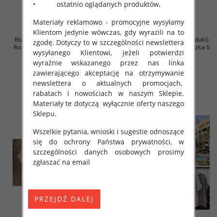
• ostatnio oglądanych produktów,
Materiały reklamowo - promocyjne wysyłamy
Klientom jedynie wówczas, gdy wyrazili na to
Bluzki damskie (Włoskie produkt)
Bluzki damskie (Włoskie produkt)
zgodę. Dotyczy to w szczególności newslettera
Roz Standard, Mix Kolor Paczka 5
Roz Standard, Mix Kolor Paczka 5
wysyłanego Klientowi, jeżeli potwierdzi
szt
szt
wyraźnie wskazanego przez nas linka
44.00 zł
34.00 zł
zawierającego akceptację na otrzymywanie
szczegóły
szczegóły
newslettera o aktualnych promocjach,
rabatach i nowościach w naszym Sklepie.
Materiały te dotyczą wyłącznie oferty naszego
Sklepu.
Wszelkie pytania, wnioski i sugestie odnoszące
się do ochrony Państwa prywatności, w
szczególności danych osobowych prosimy
zgłaszać na email