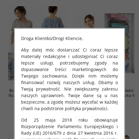
Droga Klientko/Drogi Kliencie,
Aby dalej móc dostarczać Ci coraz lepsze
materiały redakcyjne i udostępniać Ci coraz
lepsze usługi, potrzebujemy zgody na
dopasowanie treści marketingowych do
Twojego zachowania. Dzięki nim możemy
finansować rozwój naszych usług. Dbamy o
Twoją prywatność. Nie zwiększamy zakresu
Bluzki damskie (Włoskie produkt)
Bluzki damskie (Włoskie produkt)
naszych uprawnień. Twoje dane są u nas
Roz Standard, Mix Kolor Paczka 5
Roz Standard, Mix Kolor Paczka 5
szt
szt
bezpieczne, a zgodę możesz wycofać w każdej
chwili na podstronie polityka prywatności.
46.00 zł
46.00 zł
szczegóły
szczegóły
Od 25 maja 2018 roku obowiązuje
Rozporządzenie Parlamentu Europejskiego i
Rady (UE) 2016/679 z dnia 27 kwietnia 2016 r.