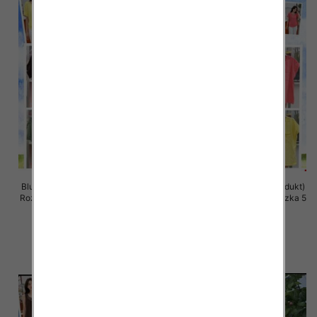
Bluzki damskie (Włoskie produkt)
Bluzki damskie (Włoskie produkt)
Roz Standard, Mix Kolor Paczka 5
Roz Standard, Mix Kolor Paczka 5
szt
szt
35.00 zł
35.00 zł
szczegóły
szczegóły