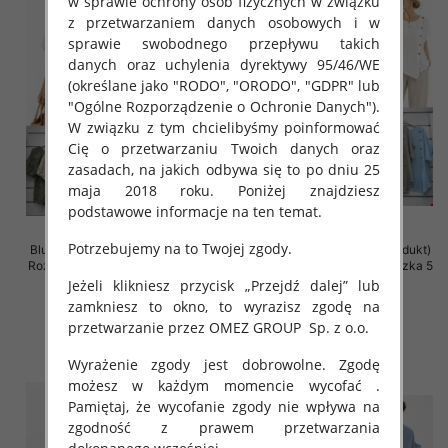
w sprawie ochrony osób fizycznych w związku
z przetwarzaniem danych osobowych i w
sprawie swobodnego przepływu takich
danych oraz uchylenia dyrektywy 95/46/WE
(określane jako "RODO", "ORODO", "GDPR" lub
"Ogólne Rozporządzenie o Ochronie Danych").
W związku z tym chcielibyśmy poinformować
Cię o przetwarzaniu Twoich danych oraz
zasadach, na jakich odbywa się to po dniu 25
maja 2018 roku. Poniżej znajdziesz
podstawowe informacje na ten temat.
Potrzebujemy na to Twojej zgody.
Bluzki damskie (Włoskie produkt)
Bluzki damskie (Włoskie produkt)
Roz Standard, Mix Kolor Paczka 5
Roz Standard, Mix Kolor Paczka 5
szt
szt
Jeżeli klikniesz przycisk „Przejdź dalej” lub
zamkniesz to okno, to wyrazisz zgodę na
41.00 zł
39.00 zł
przetwarzanie przez OMEZ GROUP
Sp. z o.o.
szczegóły
szczegóły
Wyrażenie zgody jest dobrowolne. Zgodę
możesz w każdym momencie wycofać .
Pamiętaj, że wycofanie zgody nie wpływa na
zgodność z prawem przetwarzania