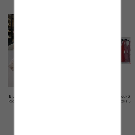
Bluzki damskie (Włoskie produkt)
Bluzki damskie (Włoskie produkt)
Roz Standard, Mix Kolor Paczka 5
Roz Standard, Mix Kolor Paczka 5
szt
szt
36.00 zł
28.00 zł
szczegóły
szczegóły