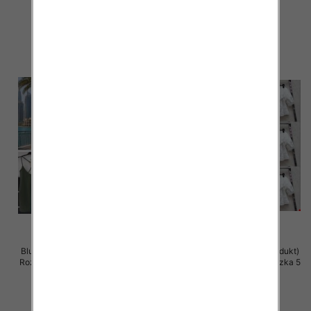
42.00 zł
38.00 zł
szczegóły
szczegóły
Bluzki damskie (Włoskie produkt)
Bluzki damskie (Włoskie produkt)
Roz Standard, Mix Kolor Paczka 5
Roz Standard, Mix Kolor Paczka 5
szt
szt
28.00 zł
44.00 zł
szczegóły
szczegóły