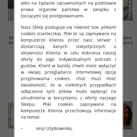
albo na żądanie uprawnionych na podstawie
prawa organów państwa w związku z
toczącymi się postępowaniami.
Nasz Sklep posługuje się również tzw. plikami
cookies (ciasteczka). Pliki te są zapisywane na
Bluzki damskie (Włoskie produkt)
Bluzki damskie (Włoskie produkt)
komputerze Klienta przez nasz serwer i
Roz Standard, Mix Kolor Paczka 5
Roz Standard, Mix Kolor Paczka 5
dostarczają danych statystycznych o
szt
szt
aktywności Klienta, w celu dobrania naszej
29.00 zł
26.00 zł
oferty do jego indywidualnych potrzeb i
szczegóły
szczegóły
gustów. Klient w każdej chwili może wyłączyć
w swojej przeglądarce internetowej opcję
przyjmowania cookies, choć musi mieć
świadomość, że w niektórych przypadkach
odłączenie tych plików może wpłynąć na
utrudnienia w korzystaniu z oferty naszego
Sklepu. Pliki cookies zapisywane na
komputerze Klienta przechowują informacje
na temat:
• sesji Użytkownika,