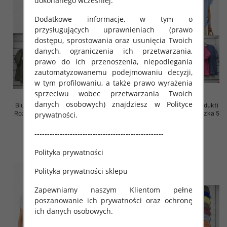
dokonanego wcześniej.
Dodatkowe informacje, w tym o
przysługujących uprawnieniach (prawo
dostępu, sprostowania oraz usunięcia Twoich
danych, ograniczenia ich przetwarzania,
prawo do ich przenoszenia, niepodlegania
zautomatyzowanemu podejmowaniu decyzji,
w tym profilowaniu, a także prawo wyrażenia
sprzeciwu wobec przetwarzania Twoich
danych osobowych) znajdziesz w Polityce
Bluzki damskie (Włoskie produkt)
Bluzki damskie (Włoskie produkt)
Roz Standard, Mix Kolor Paczka 5
Roz Standard, Mix Kolor Paczka 5
prywatności.
szt
szt
---------------------------------------------------
34.00 zł
31.00 zł
szczegóły
szczegóły
Polityka prywatności
Polityka prywatności sklepu
Zapewniamy naszym Klientom pełne
poszanowanie ich prywatności oraz ochronę
ich danych osobowych.