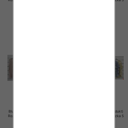
szt
szt
36.00 zł
34.00 zł
szczegóły
szczegóły
Bluzki damskie (Włoskie produkt)
Bluzki damskie (Włoskie produkt)
Roz Standard, Mix Kolor Paczka 5
Roz Standard, Mix Kolor Paczka 5
szt
szt