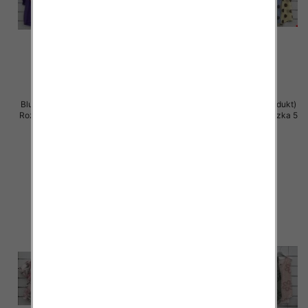
Bluzki damskie (Włoskie produkt)
Bluzki damskie (Włoskie produkt)
Roz Standard, Mix Kolor Paczka 5
Roz Standard, Mix Kolor Paczka 5
szt
szt
40.00 zł
39.00 zł
szczegóły
szczegóły