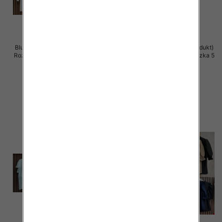
Bluzki damskie (Włoskie produkt)
Bluzki damskie (Włoskie produkt)
Roz Standard, Mix Kolor Paczka 5
Roz Standard, Mix Kolor Paczka 5
szt
szt
39.00 zł
39.00 zł
szczegóły
szczegóły