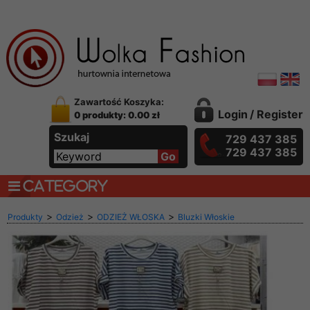
Zawartość Koszyka:
Login
/
Register
0 produkty: 0.00 zł
Szukaj
729 437 385
729 437 385
CATEGORY
>
>
>
Produkty
Odzież
ODZIEŻ WŁOSKA
Bluzki Włoskie