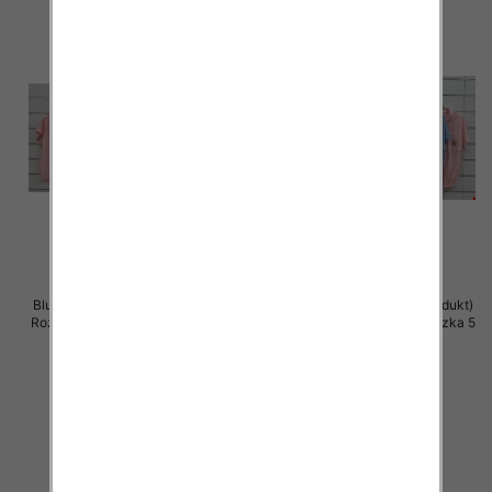
Bluzki damskie (Włoskie produkt)
Bluzki damskie (Włoskie produkt)
Roz Standard, Mix Kolor Paczka 5
Roz Standard, Mix Kolor Paczka 5
szt
szt
44.00 zł
42.00 zł
szczegóły
szczegóły