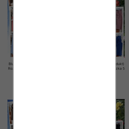
Bluzki damskie (Włoskie produkt)
Bluzki damskie (Włoskie produkt)
Roz Standard, Mix Kolor Paczka 5
Roz Standard, Mix Kolor Paczka 5
szt
szt
34.00 zł
34.00 zł
szczegóły
szczegóły