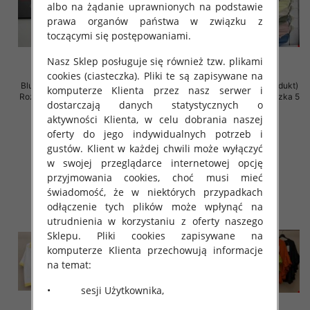
albo na żądanie uprawnionych na podstawie
prawa organów państwa w związku z
toczącymi się postępowaniami.
Nasz Sklep posługuje się również tzw. plikami
cookies (ciasteczka). Pliki te są zapisywane na
Bluzki damskie (Włoskie produkt)
Bluzki damskie (Włoskie produkt)
komputerze Klienta przez nasz serwer i
Roz Standard, Mix Kolor Paczka 5
Roz Standard, Mix Kolor Paczka 5
dostarczają danych statystycznych o
szt
szt
aktywności Klienta, w celu dobrania naszej
29.00 zł
26.00 zł
oferty do jego indywidualnych potrzeb i
szczegóły
szczegóły
gustów. Klient w każdej chwili może wyłączyć
w swojej przeglądarce internetowej opcję
przyjmowania cookies, choć musi mieć
świadomość, że w niektórych przypadkach
odłączenie tych plików może wpłynąć na
utrudnienia w korzystaniu z oferty naszego
Sklepu. Pliki cookies zapisywane na
komputerze Klienta przechowują informacje
na temat:
• sesji Użytkownika,