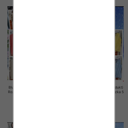
Bluzki damskie (Włoskie produkt)
Bluzki damskie (Włoskie produkt)
Roz Standard, Mix Kolor Paczka 5
Roz Standard, Mix Kolor Paczka 5
szt
szt
36.00 zł
36.00 zł
szczegóły
szczegóły