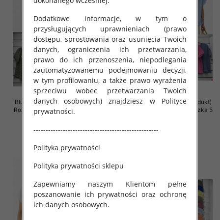
dokonanego wcześniej.
Dodatkowe informacje, w tym o
przysługujących uprawnieniach (prawo
dostępu, sprostowania oraz usunięcia Twoich
danych, ograniczenia ich przetwarzania,
prawo do ich przenoszenia, niepodlegania
zautomatyzowanemu podejmowaniu decyzji,
w tym profilowaniu, a także prawo wyrażenia
sprzeciwu wobec przetwarzania Twoich
danych osobowych) znajdziesz w Polityce
Bluzki damskie (Włoskie produkt)
Bluzki damskie (Włoskie produkt)
Roz Standard, Mix Kolor Paczka 5
Roz Standard, Mix Kolor Paczka 5
prywatności.
szt
szt
---------------------------------------------------
34.00 zł
31.00 zł
szczegóły
szczegóły
Polityka prywatności
Polityka prywatności sklepu
Zapewniamy naszym Klientom pełne
poszanowanie ich prywatności oraz ochronę
ich danych osobowych.