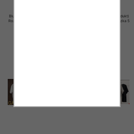
Bluzki damskie (Włoskie produkt)
Bluzki damskie (Włoskie produkt)
Roz Standard, Mix Kolor Paczka 5
Roz Standard, Mix Kolor Paczka 5
szt
szt
37.00 zł
36.00 zł
szczegóły
szczegóły