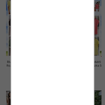
Bluzki damskie (Włoskie produkt)
Bluzki damskie (Włoskie produkt)
Roz Standard, Mix Kolor Paczka 5
Roz Standard, Mix Kolor Paczka 5
szt
szt
35.00 zł
35.00 zł
szczegóły
szczegóły