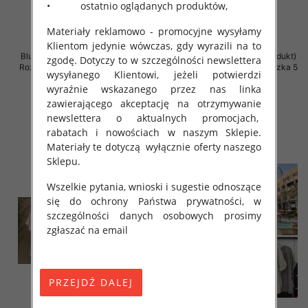
• ostatnio oglądanych produktów,
Materiały reklamowo - promocyjne wysyłamy
Klientom jedynie wówczas, gdy wyrazili na to
Bluzki damskie (Włoskie produkt)
Bluzki damskie (Włoskie produkt)
zgodę. Dotyczy to w szczególności newslettera
Roz Standard, Mix Kolor Paczka 5
Roz Standard, Mix Kolor Paczka 5
wysyłanego Klientowi, jeżeli potwierdzi
szt
szt
wyraźnie wskazanego przez nas linka
44.00 zł
34.00 zł
zawierającego akceptację na otrzymywanie
szczegóły
szczegóły
newslettera o aktualnych promocjach,
rabatach i nowościach w naszym Sklepie.
Materiały te dotyczą wyłącznie oferty naszego
Sklepu.
Wszelkie pytania, wnioski i sugestie odnoszące
się do ochrony Państwa prywatności, w
szczególności danych osobowych prosimy
zgłaszać na email