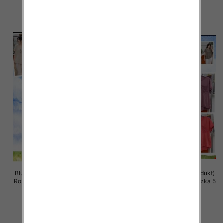
34.00 zł
34.00 zł
szczegóły
szczegóły
Bluzki damskie (Włoskie produkt)
Bluzki damskie (Włoskie produkt)
Roz Standard, Mix Kolor Paczka 5
Roz Standard, Mix Kolor Paczka 5
szt
szt
39.00 zł
37.00 zł
szczegóły
szczegóły