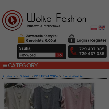
Zawartość Koszyka:
Login
/
Register
0 produkty: 0.00 zł
Szukaj
729 437 385
729 437 385
CATEGORY
>
>
>
Produkty
Odzież
ODZIEŻ WŁOSKA
Bluzki Włoskie