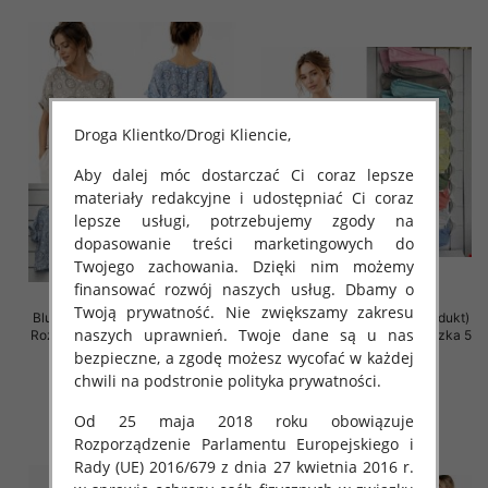
Droga Klientko/Drogi Kliencie,
Aby dalej móc dostarczać Ci coraz lepsze
materiały redakcyjne i udostępniać Ci coraz
lepsze usługi, potrzebujemy zgody na
dopasowanie treści marketingowych do
Twojego zachowania. Dzięki nim możemy
finansować rozwój naszych usług. Dbamy o
Twoją prywatność. Nie zwiększamy zakresu
Bluzki damskie (Włoskie produkt)
Bluzki damskie (Włoskie produkt)
naszych uprawnień. Twoje dane są u nas
Roz Standard, Mix Kolor Paczka 5
Roz Standard, Mix Kolor Paczka 5
szt
szt
bezpieczne, a zgodę możesz wycofać w każdej
chwili na podstronie polityka prywatności.
46.00 zł
46.00 zł
szczegóły
szczegóły
Od 25 maja 2018 roku obowiązuje
Rozporządzenie Parlamentu Europejskiego i
Rady (UE) 2016/679 z dnia 27 kwietnia 2016 r.