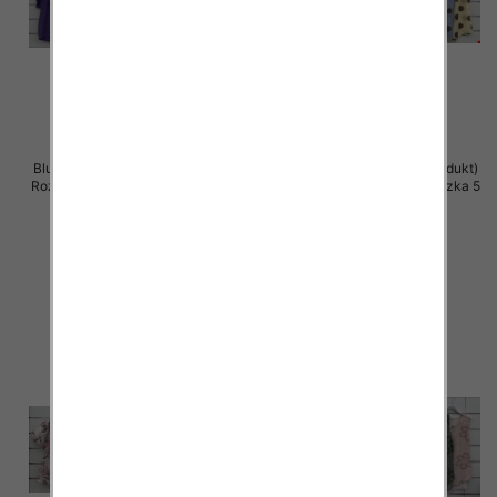
Bluzki damskie (Włoskie produkt)
Bluzki damskie (Włoskie produkt)
Roz Standard, Mix Kolor Paczka 5
Roz Standard, Mix Kolor Paczka 5
szt
szt
40.00 zł
39.00 zł
szczegóły
szczegóły