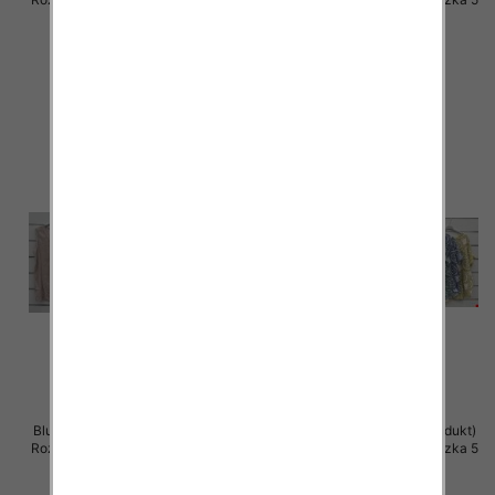
szt
szt
36.00 zł
34.00 zł
szczegóły
szczegóły
Bluzki damskie (Włoskie produkt)
Bluzki damskie (Włoskie produkt)
Roz Standard, Mix Kolor Paczka 5
Roz Standard, Mix Kolor Paczka 5
szt
szt