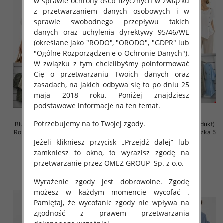
w sprawie ochrony osób fizycznych w związku
z przetwarzaniem danych osobowych i w
sprawie swobodnego przepływu takich
danych oraz uchylenia dyrektywy 95/46/WE
(określane jako "RODO", "ORODO", "GDPR" lub
"Ogólne Rozporządzenie o Ochronie Danych").
W związku z tym chcielibyśmy poinformować
Cię o przetwarzaniu Twoich danych oraz
zasadach, na jakich odbywa się to po dniu 25
maja 2018 roku. Poniżej znajdziesz
podstawowe informacje na ten temat.
Potrzebujemy na to Twojej zgody.
Bluzki damskie (Włoskie produkt)
Bluzki damskie (Włoskie produkt)
Roz Standard, Mix Kolor Paczka 5
Roz Standard, Mix Kolor Paczka 5
szt
szt
Jeżeli klikniesz przycisk „Przejdź dalej” lub
zamkniesz to okno, to wyrazisz zgodę na
41.00 zł
39.00 zł
przetwarzanie przez OMEZ GROUP
Sp. z o.o.
szczegóły
szczegóły
Wyrażenie zgody jest dobrowolne. Zgodę
możesz w każdym momencie wycofać .
Pamiętaj, że wycofanie zgody nie wpływa na
zgodność z prawem przetwarzania