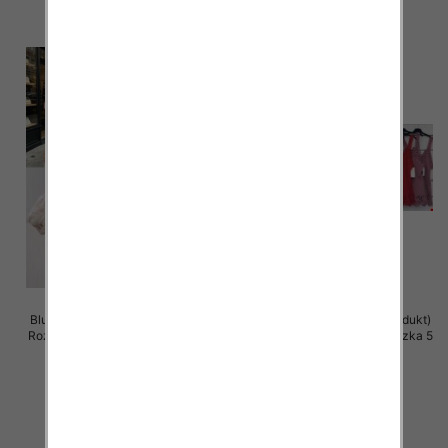
Bluzki damskie (Włoskie produkt)
Bluzki damskie (Włoskie produkt)
Roz Standard, Mix Kolor Paczka 5
Roz Standard, Mix Kolor Paczka 5
szt
szt
36.00 zł
28.00 zł
szczegóły
szczegóły