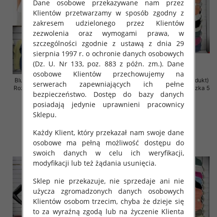
Dane osobowe przekazywane nam przez
Klientów przetwarzamy w sposób zgodny z
zakresem udzielonego przez Klientów
zezwolenia oraz wymogami prawa, w
szczególności zgodnie z ustawą z dnia 29
sierpnia 1997 r. o ochronie danych osobowych
(Dz. U. Nr 133, poz. 883 z późn. zm.). Dane
osobowe Klientów przechowujemy na
Bluzki damskie (Włoskie produkt)
Bluzki damskie (Włoskie produkt)
serwerach zapewniających ich pełne
Roz Standard, Mix Kolor Paczka 5
Roz Standard, Mix Kolor Paczka 5
bezpieczeństwo. Dostęp do bazy danych
szt
szt
posiadają jedynie uprawnieni pracownicy
29.00 zł
29.00 zł
Sklepu.
szczegóły
szczegóły
Każdy Klient, który przekazał nam swoje dane
osobowe ma pełną możliwość dostępu do
swoich danych w celu ich weryfikacji,
modyfikacji lub też żądania usunięcia.
Sklep nie przekazuje, nie sprzedaje ani nie
użycza zgromadzonych danych osobowych
Klientów osobom trzecim, chyba że dzieje się
to za wyraźną zgodą lub na życzenie Klienta