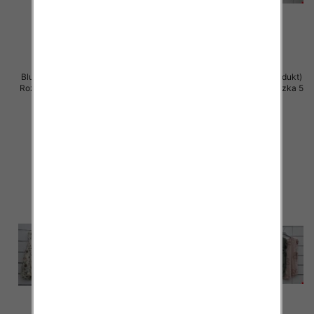
Bluzki damskie (Włoskie produkt)
Bluzki damskie (Włoskie produkt)
Roz Standard, Mix Kolor Paczka 5
Roz Standard, Mix Kolor Paczka 5
szt
szt
39.00 zł
39.00 zł
szczegóły
szczegóły