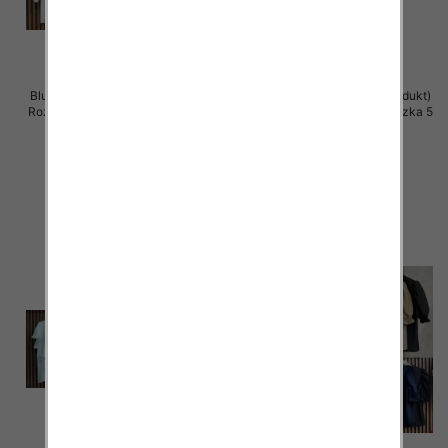
Bluzki damskie (Włoskie produkt)
Bluzki damskie (Włoskie produkt)
Roz Standard, Mix Kolor Paczka 5
Roz Standard, Mix Kolor Paczka 5
szt
szt
39.00 zł
39.00 zł
szczegóły
szczegóły