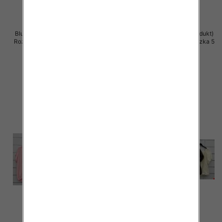
Bluzki damskie (Włoskie produkt)
Bluzki damskie (Włoskie produkt)
Roz Standard, Mix Kolor Paczka 5
Roz Standard, Mix Kolor Paczka 5
szt
szt
39.00 zł
39.00 zł
szczegóły
szczegóły