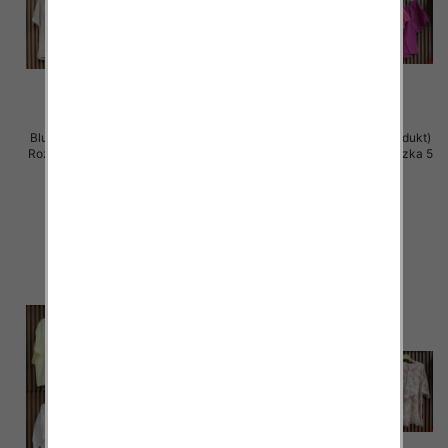
Bluzki damskie (Włoskie produkt)
Bluzki damskie (Włoskie produkt)
Roz Standard, Mix Kolor Paczka 5
Roz Standard, Mix Kolor Paczka 5
szt
szt
42.00 zł
40.00 zł
szczegóły
szczegóły