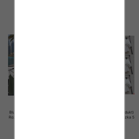
42.00 zł
38.00 zł
szczegóły
szczegóły
Bluzki damskie (Włoskie produkt)
Bluzki damskie (Włoskie produkt)
Roz Standard, Mix Kolor Paczka 5
Roz Standard, Mix Kolor Paczka 5
szt
szt
28.00 zł
44.00 zł
szczegóły
szczegóły