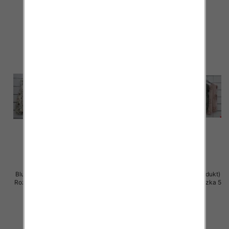
szczegóły
szczegóły
Bluzki damskie (Włoskie produkt)
Bluzki damskie (Włoskie produkt)
Roz Standard, Mix Kolor Paczka 5
Roz Standard, Mix Kolor Paczka 5
szt
szt
39.00 zł
39.00 zł
szczegóły
szczegóły