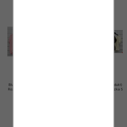
Bluzki damskie (Włoskie produkt)
Bluzki damskie (Włoskie produkt)
Roz Standard, Mix Kolor Paczka 5
Roz Standard, Mix Kolor Paczka 5
szt
szt
39.00 zł
36.00 zł
szczegóły
szczegóły