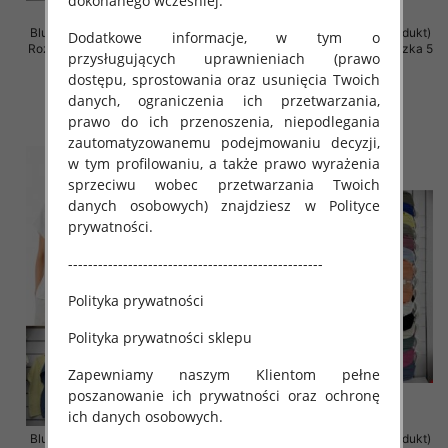
dokonanego wcześniej.
Bluzki damskie (Włoskie produkt)
Bluzki damskie (Włoskie produkt)
Dodatkowe informacje, w tym o
Roz Standard, Mix Kolor Paczka 5
Roz Standard, Mix Kolor Paczka 5
przysługujących uprawnieniach (prawo
szt
szt
dostępu, sprostowania oraz usunięcia Twoich
34.00 zł
31.00 zł
danych, ograniczenia ich przetwarzania,
szczegóły
szczegóły
prawo do ich przenoszenia, niepodlegania
zautomatyzowanemu podejmowaniu decyzji,
w tym profilowaniu, a także prawo wyrażenia
sprzeciwu wobec przetwarzania Twoich
danych osobowych) znajdziesz w Polityce
prywatności.
---------------------------------------------------
Polityka prywatności
Polityka prywatności sklepu
Zapewniamy naszym Klientom pełne
poszanowanie ich prywatności oraz ochronę
ich danych osobowych.
Bluzki damskie (Włoskie produkt)
Bluzki damskie (Włoskie produkt)