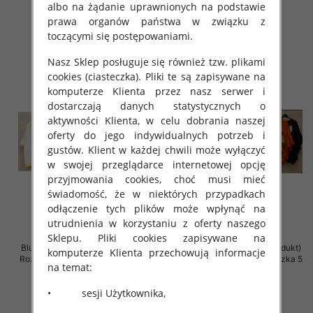
albo na żądanie uprawnionych na podstawie
29.00 zł
26.00 zł
prawa organów państwa w związku z
szczegóły
szczegóły
toczącymi się postępowaniami.
Nasz Sklep posługuje się również tzw. plikami
cookies (ciasteczka). Pliki te są zapisywane na
komputerze Klienta przez nasz serwer i
dostarczają danych statystycznych o
aktywności Klienta, w celu dobrania naszej
oferty do jego indywidualnych potrzeb i
gustów. Klient w każdej chwili może wyłączyć
w swojej przeglądarce internetowej opcję
przyjmowania cookies, choć musi mieć
świadomość, że w niektórych przypadkach
odłączenie tych plików może wpłynąć na
utrudnienia w korzystaniu z oferty naszego
Sklepu. Pliki cookies zapisywane na
Bluzki damskie (Włoskie produkt)
Bluzki damskie (Włoskie produkt)
komputerze Klienta przechowują informacje
Roz Standard, Mix Kolor Paczka 5
Roz Standard, Mix Kolor Paczka 5
na temat:
szt
szt
44.00 zł
34.00 zł
• sesji Użytkownika,
szczegóły
szczegóły