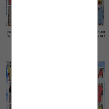
Bluzki damskie (Włoskie produkt)
Bluzki damskie (Włoskie produkt)
Roz Standard, Mix Kolor Paczka 5
Roz Standard, Mix Kolor Paczka 5
szt
szt
36.00 zł
36.00 zł
szczegóły
szczegóły