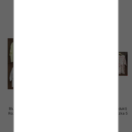
42.00 zł
40.00 zł
szczegóły
szczegóły
Bluzki damskie (Włoskie produkt)
Bluzki damskie (Włoskie produkt)
Roz Standard, Mix Kolor Paczka 5
Roz Standard, Mix Kolor Paczka 5
szt
szt
39.00 zł
39.00 zł