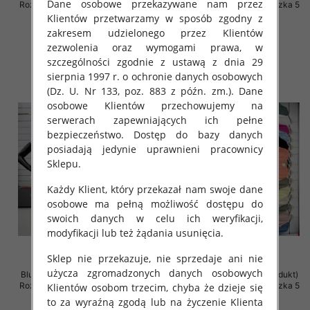
Dane osobowe przekazywane nam przez
Roz Standard, Mix Kolor Paczka 5
Roz Standard, Mix Kolor Paczka 5
szt
szt
Klientów przetwarzamy w sposób zgodny z
zakresem udzielonego przez Klientów
29.00 zł
29.00 zł
zezwolenia oraz wymogami prawa, w
szczegóły
szczegóły
szczególności zgodnie z ustawą z dnia 29
sierpnia 1997 r. o ochronie danych osobowych
(Dz. U. Nr 133, poz. 883 z późn. zm.). Dane
osobowe Klientów przechowujemy na
serwerach zapewniających ich pełne
bezpieczeństwo. Dostęp do bazy danych
posiadają jedynie uprawnieni pracownicy
Sklepu.
Każdy Klient, który przekazał nam swoje dane
osobowe ma pełną możliwość dostępu do
swoich danych w celu ich weryfikacji,
modyfikacji lub też żądania usunięcia.
Sklep nie przekazuje, nie sprzedaje ani nie
użycza zgromadzonych danych osobowych
Bluzki damskie (Włoskie produkt)
Bluzki damskie (Włoskie produkt)
Roz Standard, Mix Kolor Paczka 5
Roz Standard, Mix Kolor Paczka 5
Klientów osobom trzecim, chyba że dzieje się
szt
szt
to za wyraźną zgodą lub na życzenie Klienta