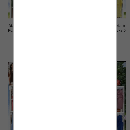
Bluzki damskie (Włoskie produkt)
Bluzki damskie (Włoskie produkt)
Roz Standard, Mix Kolor Paczka 5
Roz Standard, Mix Kolor Paczka 5
szt
szt
35.00 zł
35.00 zł
szczegóły
szczegóły