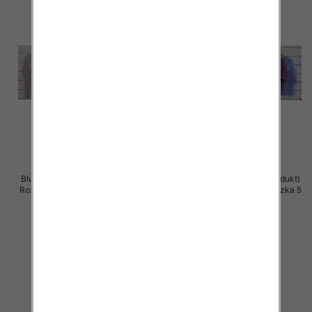
Bluzki damskie (Włoskie produkt)
Bluzki damskie (Włoskie produkt)
Roz Standard, Mix Kolor Paczka 5
Roz Standard, Mix Kolor Paczka 5
szt
szt
36.00 zł
34.00 zł
szczegóły
szczegóły