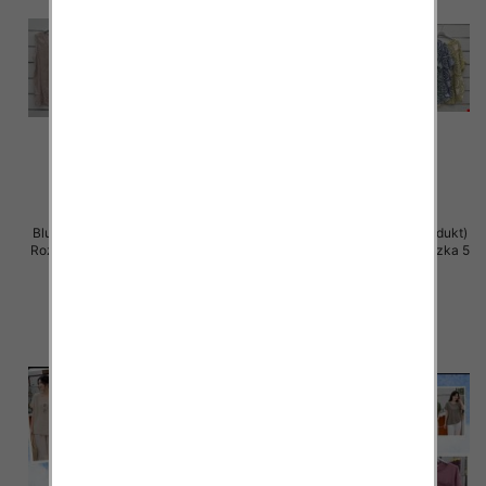
Bluzki damskie (Włoskie produkt)
Bluzki damskie (Włoskie produkt)
Roz Standard, Mix Kolor Paczka 5
Roz Standard, Mix Kolor Paczka 5
szt
szt
34.00 zł
34.00 zł
szczegóły
szczegóły