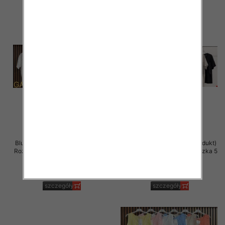
Bluzki damskie (Włoskie produkt)
Bluzki damskie (Włoskie produkt)
Roz Standard, Mix Kolor Paczka 5
Roz Standard, Mix Kolor Paczka 5
szt
szt
36.00 zł
36.00 zł
szczegóły
szczegóły