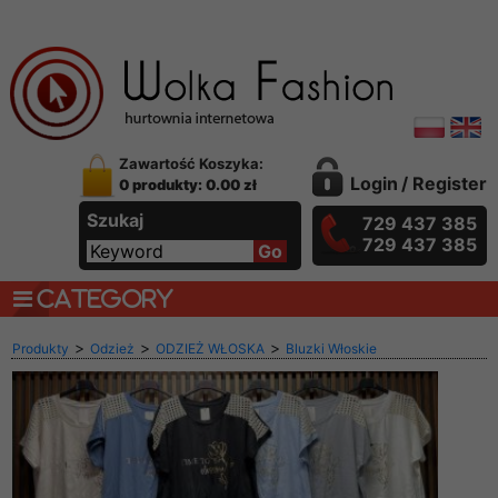
Zawartość Koszyka:
Login
/
Register
0 produkty: 0.00 zł
Szukaj
729 437 385
729 437 385
CATEGORY
>
>
>
Produkty
Odzież
ODZIEŻ WŁOSKA
Bluzki Włoskie