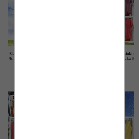
Bluzki damskie (Włoskie produkt)
Bluzki damskie (Włoskie produkt)
Roz Standard, Mix Kolor Paczka 5
Roz Standard, Mix Kolor Paczka 5
szt
szt
39.00 zł
37.00 zł
szczegóły
szczegóły