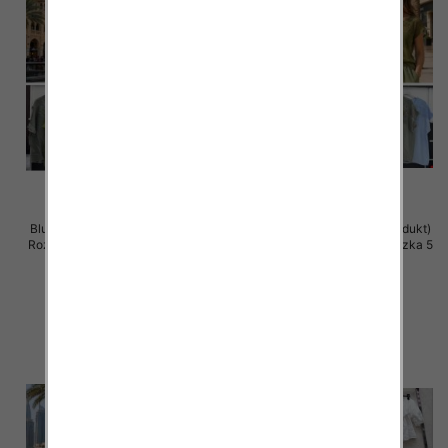
Bluzki damskie (Włoskie produkt)
Bluzki damskie (Włoskie produkt)
Roz Standard, Mix Kolor Paczka 5
Roz Standard, Mix Kolor Paczka 5
szt
szt
42.00 zł
38.00 zł
szczegóły
szczegóły