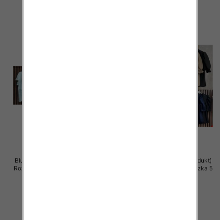
szczegóły
szczegóły
Bluzki damskie (Włoskie produkt)
Bluzki damskie (Włoskie produkt)
Roz Standard, Mix Kolor Paczka 5
Roz Standard, Mix Kolor Paczka 5
szt
szt
37.00 zł
36.00 zł
szczegóły
szczegóły