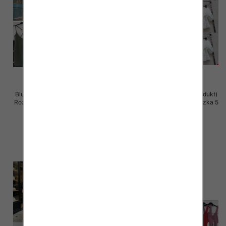
Bluzki damskie (Włoskie produkt)
Bluzki damskie (Włoskie produkt)
Roz Standard, Mix Kolor Paczka 5
Roz Standard, Mix Kolor Paczka 5
szt
szt
28.00 zł
44.00 zł
szczegóły
szczegóły