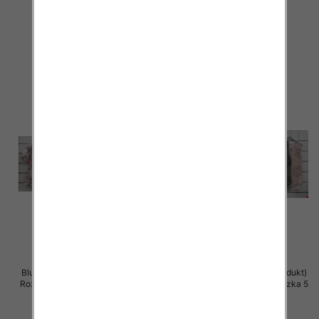
szt
szt
40.00 zł
39.00 zł
szczegóły
szczegóły
Bluzki damskie (Włoskie produkt)
Bluzki damskie (Włoskie produkt)
Roz Standard, Mix Kolor Paczka 5
Roz Standard, Mix Kolor Paczka 5
szt
szt
39.00 zł
39.00 zł