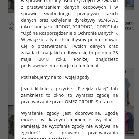
w sprawie ochrony osób fizycznych w związku
z przetwarzaniem danych osobowych i w
sprawie swobodnego przepływu takich
danych oraz uchylenia dyrektywy 95/46/WE
Bluzki damskie (Włoskie produkt)
Bluzki damskie (Włoskie produkt)
(określane jako "RODO", "ORODO", "GDPR" lub
Roz Standard, Mix Kolor Paczka 5
Roz Standard, Mix Kolor Paczka 5
"Ogólne Rozporządzenie o Ochronie Danych").
szt
szt
W związku z tym chcielibyśmy poinformować
41.00 zł
39.00 zł
Cię o przetwarzaniu Twoich danych oraz
szczegóły
szczegóły
zasadach, na jakich odbywa się to po dniu 25
maja 2018 roku. Poniżej znajdziesz
podstawowe informacje na ten temat.
Potrzebujemy na to Twojej zgody.
Jeżeli klikniesz przycisk „Przejdź dalej” lub
zamkniesz to okno, to wyrazisz zgodę na
przetwarzanie przez OMEZ GROUP
Sp. z o.o.
Wyrażenie zgody jest dobrowolne. Zgodę
możesz w każdym momencie wycofać .
Pamiętaj, że wycofanie zgody nie wpływa na
zgodność z prawem przetwarzania