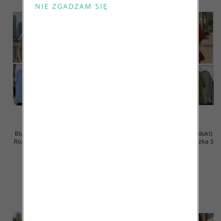
Bluzki damskie (Włoskie produkt)
Bluzki damskie (Włoskie produkt)
Roz Standard, Mix Kolor Paczka 5
Roz Standard, Mix Kolor Paczka 5
szt
szt
43.00 zł
42.00 zł
szczegóły
szczegóły