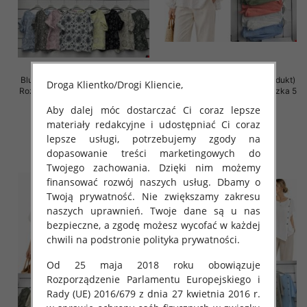
Bluzki damskie (Włoskie produkt)
Bluzki damskie (Włoskie produkt)
Droga Klientko/Drogi Kliencie,
Roz Standard, Mix Kolor Paczka 5
Roz Standard, Mix Kolor Paczka 5
szt
szt
Aby dalej móc dostarczać Ci coraz lepsze
46.00 zł
46.00 zł
materiały redakcyjne i udostępniać Ci coraz
lepsze usługi, potrzebujemy zgody na
szczegóły
szczegóły
dopasowanie treści marketingowych do
Twojego zachowania. Dzięki nim możemy
finansować rozwój naszych usług. Dbamy o
Twoją prywatność. Nie zwiększamy zakresu
naszych uprawnień. Twoje dane są u nas
bezpieczne, a zgodę możesz wycofać w każdej
chwili na podstronie polityka prywatności.
Od 25 maja 2018 roku obowiązuje
Rozporządzenie Parlamentu Europejskiego i
Rady (UE) 2016/679 z dnia 27 kwietnia 2016 r.