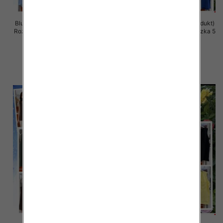
Bluzki damskie (Włoskie produkt)
Bluzki damskie (Włoskie produkt)
Roz Standard, Mix Kolor Paczka 5
Roz Standard, Mix Kolor Paczka 5
szt
szt
34.00 zł
34.00 zł
szczegóły
szczegóły