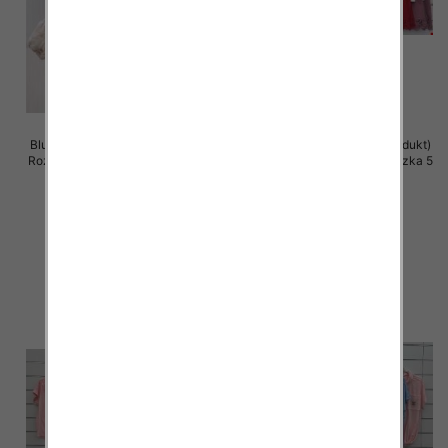
Bluzki damskie (Włoskie produkt)
Bluzki damskie (Włoskie produkt)
Roz Standard, Mix Kolor Paczka 5
Roz Standard, Mix Kolor Paczka 5
szt
szt
36.00 zł
28.00 zł
szczegóły
szczegóły