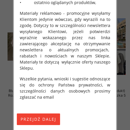
• ostatnio oglądanych produktów,
Materiały reklamowo - promocyjne wysyłamy
Klientom jedynie wówczas, gdy wyrazili na to
zgodę. Dotyczy to w szczególności newslettera
wysyłanego Klientowi, jeżeli potwierdzi
wyraźnie wskazanego przez nas linka
zawierającego akceptację na otrzymywanie
newslettera o aktualnych promocjach,
rabatach i nowościach w naszym Sklepie.
Materiały te dotyczą wyłącznie oferty naszego
Sklepu.
Wszelkie pytania, wnioski i sugestie odnoszące
się do ochrony Państwa prywatności, w
szczególności danych osobowych prosimy
Bluzki damskie (Włoskie produkt)
Bluzki damskie (Włoskie produkt)
Roz Standard, Mix Kolor Paczka 5
Roz Standard, Mix Kolor Paczka 5
zgłaszać na email
szt
szt
34.00 zł
44.00 zł
szczegóły
szczegóły