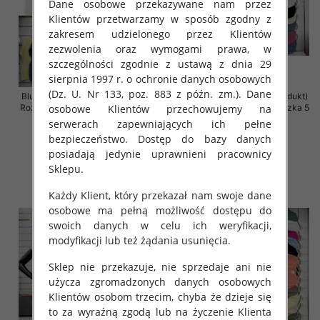
Dane osobowe przekazywane nam przez
Klientów przetwarzamy w sposób zgodny z
zakresem udzielonego przez Klientów
zezwolenia oraz wymogami prawa, w
szczególności zgodnie z ustawą z dnia 29
sierpnia 1997 r. o ochronie danych osobowych
(Dz. U. Nr 133, poz. 883 z późn. zm.). Dane
Bluzki damskie (Włoskie produkt)
Bluzki damskie (Włoskie produkt)
osobowe Klientów przechowujemy na
Roz Standard, Mix Kolor Paczka 5
Roz Standard, Mix Kolor Paczka 5
szt
szt
serwerach zapewniających ich pełne
bezpieczeństwo. Dostęp do bazy danych
29.00 zł
29.00 zł
posiadają jedynie uprawnieni pracownicy
szczegóły
szczegóły
Sklepu.
Każdy Klient, który przekazał nam swoje dane
osobowe ma pełną możliwość dostępu do
swoich danych w celu ich weryfikacji,
modyfikacji lub też żądania usunięcia.
Sklep nie przekazuje, nie sprzedaje ani nie
użycza zgromadzonych danych osobowych
Klientów osobom trzecim, chyba że dzieje się
to za wyraźną zgodą lub na życzenie Klienta