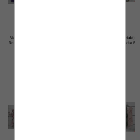
Bluzki damskie (Włoskie produkt)
Bluzki damskie (Włoskie produkt)
Roz Standard, Mix Kolor Paczka 5
Roz Standard, Mix Kolor Paczka 5
szt
szt
40.00 zł
39.00 zł
szczegóły
szczegóły