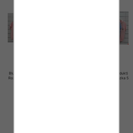
Bluzki damskie (Włoskie produkt)
Bluzki damskie (Włoskie produkt)
Roz Standard, Mix Kolor Paczka 5
Roz Standard, Mix Kolor Paczka 5
szt
szt
44.00 zł
42.00 zł
szczegóły
szczegóły