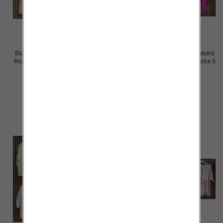
Bluzki damskie (Włoskie produkt)
Bluzki damskie (Włoskie produkt)
Roz Standard, Mix Kolor Paczka 5
Roz Standard, Mix Kolor Paczka 5
szt
szt
42.00 zł
40.00 zł
szczegóły
szczegóły