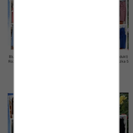
Bluzki damskie (Włoskie produkt)
Bluzki damskie (Włoskie produkt)
Roz Standard, Mix Kolor Paczka 5
Roz Standard, Mix Kolor Paczka 5
szt
szt
34.00 zł
34.00 zł
szczegóły
szczegóły