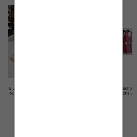
Bluzki damskie (Włoskie produkt)
Bluzki damskie (Włoskie produkt)
Roz Standard, Mix Kolor Paczka 5
Roz Standard, Mix Kolor Paczka 5
szt
szt
36.00 zł
28.00 zł
szczegóły
szczegóły