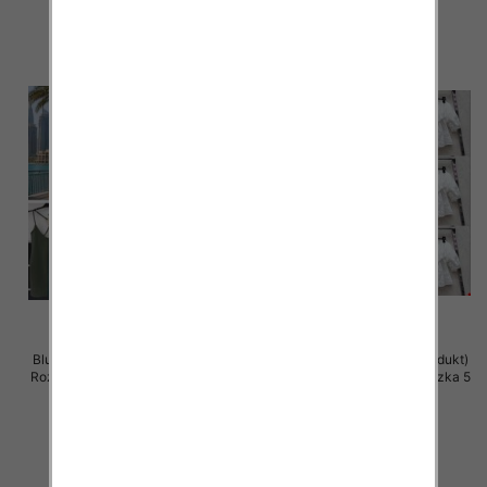
szczegóły
szczegóły
Bluzki damskie (Włoskie produkt)
Bluzki damskie (Włoskie produkt)
Roz Standard, Mix Kolor Paczka 5
Roz Standard, Mix Kolor Paczka 5
szt
szt
28.00 zł
44.00 zł
szczegóły
szczegóły