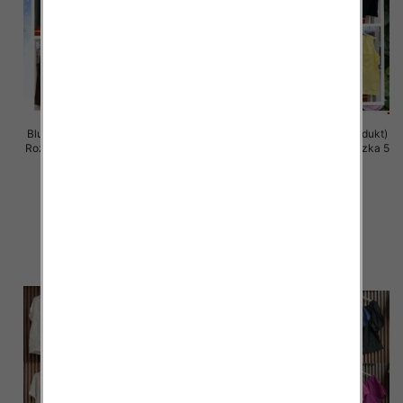
Bluzki damskie (Włoskie produkt)
Bluzki damskie (Włoskie produkt)
Roz Standard, Mix Kolor Paczka 5
Roz Standard, Mix Kolor Paczka 5
szt
szt
33.00 zł
32.00 zł
szczegóły
szczegóły