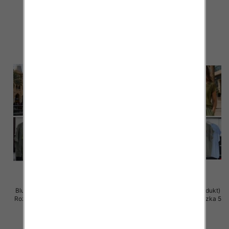
43.00 zł
42.00 zł
szczegóły
szczegóły
Bluzki damskie (Włoskie produkt)
Bluzki damskie (Włoskie produkt)
Roz Standard, Mix Kolor Paczka 5
Roz Standard, Mix Kolor Paczka 5
szt
szt
42.00 zł
38.00 zł