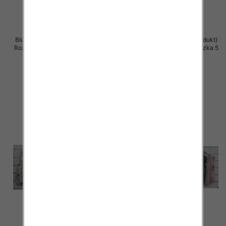
Bluzki damskie (Włoskie produkt)
Bluzki damskie (Włoskie produkt)
Roz Standard, Mix Kolor Paczka 5
Roz Standard, Mix Kolor Paczka 5
szt
szt
39.00 zł
39.00 zł
szczegóły
szczegóły