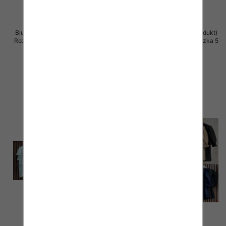
Bluzki damskie (Włoskie produkt)
Bluzki damskie (Włoskie produkt)
Roz Standard, Mix Kolor Paczka 5
Roz Standard, Mix Kolor Paczka 5
szt
szt
39.00 zł
39.00 zł
szczegóły
szczegóły