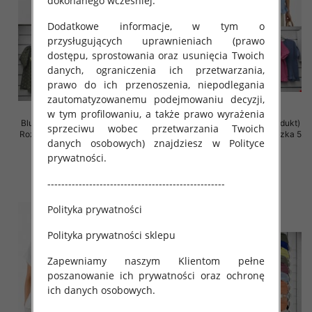
dokonanego wcześniej.
Dodatkowe informacje, w tym o
przysługujących uprawnieniach (prawo
dostępu, sprostowania oraz usunięcia Twoich
danych, ograniczenia ich przetwarzania,
prawo do ich przenoszenia, niepodlegania
zautomatyzowanemu podejmowaniu decyzji,
w tym profilowaniu, a także prawo wyrażenia
Bluzki damskie (Włoskie produkt)
Bluzki damskie (Włoskie produkt)
sprzeciwu wobec przetwarzania Twoich
Roz Standard, Mix Kolor Paczka 5
Roz Standard, Mix Kolor Paczka 5
danych osobowych) znajdziesz w Polityce
szt
szt
prywatności.
34.00 zł
31.00 zł
---------------------------------------------------
szczegóły
szczegóły
Polityka prywatności
Polityka prywatności sklepu
Zapewniamy naszym Klientom pełne
poszanowanie ich prywatności oraz ochronę
ich danych osobowych.