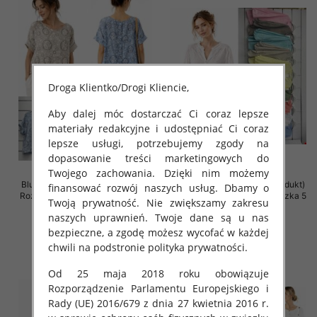
Droga Klientko/Drogi Kliencie,
Aby dalej móc dostarczać Ci coraz lepsze
materiały redakcyjne i udostępniać Ci coraz
lepsze usługi, potrzebujemy zgody na
dopasowanie treści marketingowych do
Twojego zachowania. Dzięki nim możemy
Bluzki damskie (Włoskie produkt)
Bluzki damskie (Włoskie produkt)
finansować rozwój naszych usług. Dbamy o
Roz Standard, Mix Kolor Paczka 5
Roz Standard, Mix Kolor Paczka 5
Twoją prywatność. Nie zwiększamy zakresu
szt
szt
naszych uprawnień. Twoje dane są u nas
46.00 zł
46.00 zł
bezpieczne, a zgodę możesz wycofać w każdej
szczegóły
szczegóły
chwili na podstronie polityka prywatności.
Od 25 maja 2018 roku obowiązuje
Rozporządzenie Parlamentu Europejskiego i
Rady (UE) 2016/679 z dnia 27 kwietnia 2016 r.