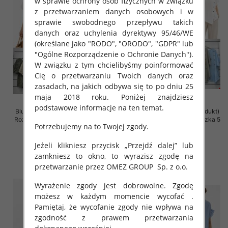
w sprawie ochrony osób fizycznych w związku
z przetwarzaniem danych osobowych i w
sprawie swobodnego przepływu takich
danych oraz uchylenia dyrektywy 95/46/WE
(określane jako "RODO", "ORODO", "GDPR" lub
"Ogólne Rozporządzenie o Ochronie Danych").
W związku z tym chcielibyśmy poinformować
Cię o przetwarzaniu Twoich danych oraz
zasadach, na jakich odbywa się to po dniu 25
maja 2018 roku. Poniżej znajdziesz
podstawowe informacje na ten temat.
Bluzki damskie (Włoskie produkt)
Bluzki damskie (Włoskie produkt)
Roz Standard, Mix Kolor Paczka 5
Roz Standard, Mix Kolor Paczka 5
Potrzebujemy na to Twojej zgody.
szt
szt
41.00 zł
39.00 zł
Jeżeli klikniesz przycisk „Przejdź dalej” lub
szczegóły
szczegóły
zamkniesz to okno, to wyrazisz zgodę na
przetwarzanie przez OMEZ GROUP
Sp. z o.o.
Wyrażenie zgody jest dobrowolne. Zgodę
możesz w każdym momencie wycofać .
Pamiętaj, że wycofanie zgody nie wpływa na
zgodność z prawem przetwarzania