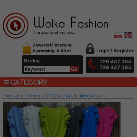
Zawartość Koszyka:
Login
/
Register
0 produkty: 0.00 zł
Szukaj
729 437 385
729 437 385
CATEGORY
>
>
>
Produkty
Odzież
ODZIEŻ WŁOSKA
Bluzki Włoskie