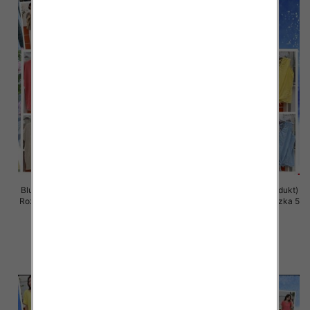
Bluzki damskie (Włoskie produkt)
Bluzki damskie (Włoskie produkt)
Roz Standard, Mix Kolor Paczka 5
Roz Standard, Mix Kolor Paczka 5
szt
szt
36.00 zł
36.00 zł
szczegóły
szczegóły