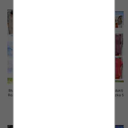
Bluzki damskie (Włoskie produkt)
Bluzki damskie (Włoskie produkt)
Roz Standard, Mix Kolor Paczka 5
Roz Standard, Mix Kolor Paczka 5
szt
szt
39.00 zł
37.00 zł
szczegóły
szczegóły