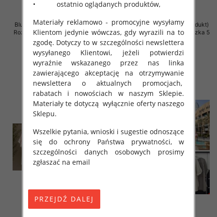
• ostatnio oglądanych produktów,
Materiały reklamowo - promocyjne wysyłamy
Bluzki damskie (Włoskie produkt)
Bluzki damskie (Włoskie produkt)
Klientom jedynie wówczas, gdy wyrazili na to
Roz Standard, Mix Kolor Paczka 5
Roz Standard, Mix Kolor Paczka 5
szt
szt
zgodę. Dotyczy to w szczególności newslettera
wysyłanego Klientowi, jeżeli potwierdzi
44.00 zł
34.00 zł
wyraźnie wskazanego przez nas linka
szczegóły
szczegóły
zawierającego akceptację na otrzymywanie
newslettera o aktualnych promocjach,
rabatach i nowościach w naszym Sklepie.
Materiały te dotyczą wyłącznie oferty naszego
Sklepu.
Wszelkie pytania, wnioski i sugestie odnoszące
się do ochrony Państwa prywatności, w
szczególności danych osobowych prosimy
zgłaszać na email