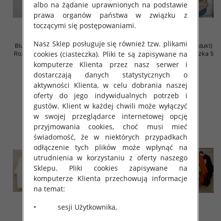
albo na żądanie uprawnionych na podstawie
prawa organów państwa w związku z
toczącymi się postępowaniami.
Nasz Sklep posługuje się również tzw. plikami
Bluzki damskie (Włoskie produkt)
Bluzki damskie (Włoskie produkt)
cookies (ciasteczka). Pliki te są zapisywane na
Roz Standard, Mix Kolor Paczka 5
Roz Standard, Mix Kolor Paczka 5
szt
szt
komputerze Klienta przez nasz serwer i
dostarczają danych statystycznych o
29.00 zł
26.00 zł
aktywności Klienta, w celu dobrania naszej
szczegóły
szczegóły
oferty do jego indywidualnych potrzeb i
gustów. Klient w każdej chwili może wyłączyć
w swojej przeglądarce internetowej opcję
przyjmowania cookies, choć musi mieć
świadomość, że w niektórych przypadkach
odłączenie tych plików może wpłynąć na
utrudnienia w korzystaniu z oferty naszego
Sklepu. Pliki cookies zapisywane na
komputerze Klienta przechowują informacje
na temat:
• sesji Użytkownika,