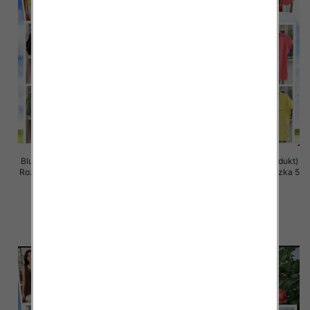
Bluzki damskie (Włoskie produkt)
Bluzki damskie (Włoskie produkt)
Roz Standard, Mix Kolor Paczka 5
Roz Standard, Mix Kolor Paczka 5
szt
szt
35.00 zł
35.00 zł
szczegóły
szczegóły