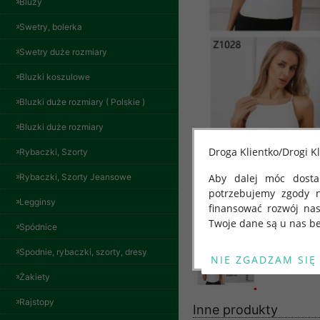
Bluzy
Swetry, bolerka
Swetry duże rozmiary
Bluzki koszulowe
Bluzki duże rozmiary ( Polskie )
Bluzki duże rozmiary
Droga Klientko/Drogi Kl
Rybaczki, Szorty
Rybaczki, Szorty Jeansowe
Aby dalej móc dostar
potrzebujemy zgody 
Legginsy
finansować rozwój na
Twoje dane są u nas be
Spódnice
Od 25 maja 2018 roku
Spodnie, rybaczki, szorty, dresy
kwietnia 2016 r. w sp
Żakiety
swobodnego przepływu
"GDPR" lub "Ogólne R
Rajstopy
Inne produkty
przetwarzaniu Twoich
Spodnie damskie