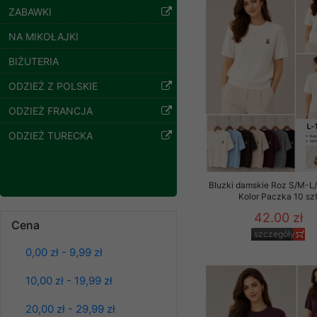
szczegóły
ZABAWKI
Klientów zezwolenia 
ochronie danych osobo
NA MIKOŁAJKI
serwerach zapewniają
pracownicy Sklepu.
BIŻUTERIA
Każdy Klient, który p
ODZIEŻ Z POLSKIE
ich weryfikacji, modyfik
ODZIEŻ FRANCJA
Sklep nie przekazuje,
ODZIEŻ TURECKA
chyba że dzieje się t
prawa organów państwa
Nasz Sklep posługuje si
Bluzki damskie Roz S/M-L/
przez nasz serwer i do
Kolor Paczka 10 sz
jego indywidualnych po
42.00 zł
Cena
opcję przyjmowania co
Spodnie damskie
szczegóły
jeansy Roz 25-30, 1
może wpłynąć na utrud
Kolor Paczka 10 szt
0,00 zł - 9,99 zł
Klienta przechowują in
61.00 zł
10,00 zł - 19,99 zł
• sesji Użytkownik
szczegóły
• ostatnio oglądany
20,00 zł - 29,99 zł