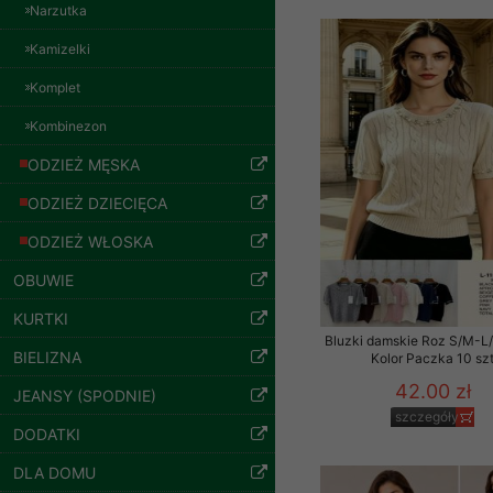
jeansy Roz 29-36, 1
znajdziesz podstawowe
Narzutka
Kolor Paczka 10 szt
57.00 zł
Potrzebujemy na to Two
Kamizelki
szczegóły
Jeżeli klikniesz przyc
Komplet
GROUP
Sp. z o.o.
Kombinezon
Wyrażenie zgody jest 
ODZIEŻ MĘSKA
wpływa na zgodność z 
ODZIEŻ DZIECIĘCA
Dodatkowe informacje,
Twoich danych, ograni
ODZIEŻ WŁOSKA
podejmowaniu decyzji
OBUWIE
danych osobowych) znaj
KURTKI
-------------------------------
Bluzki damskie Roz S/M-L/
BIELIZNA
Kolor Paczka 10 sz
Polityka prywatności
42.00 zł
JEANSY (SPODNIE)
Polityka prywatności s
Spodnie damskie
szczegóły
jeansy Roz 25-30, 1
DODATKI
Zapewniamy naszym Kli
Kolor Paczka 10 szt
DLA DOMU
61.00 zł
Dane osobowe przekaz