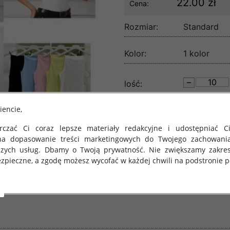
22.00 zł
Cena:
Rozmiar:
Standard
Kolor:
1 kolor
lość:
iencie,
czać Ci coraz lepsze materiały redakcyjne i udostępniać Ci
na dopasowanie treści marketingowych do Twojego zachowani
szych usług. Dbamy o Twoją prywatność. Nie zwiększamy zakre
zpieczne, a zgodę możesz wycofać w każdej chwili na podstronie po
 obowiązuje Rozporządzenie Parlamentu Europejskiego i Rady (U
rawie ochrony osób fizycznych w związku z przetwarzaniem danych
 takich danych oraz uchylenia dyrektywy 95/46/WE (określane 
ozporządzenie o Ochronie Danych"). W związku z tym chcielibyś
 danych oraz zasadach, na jakich odbywa się to po dniu 25 ma