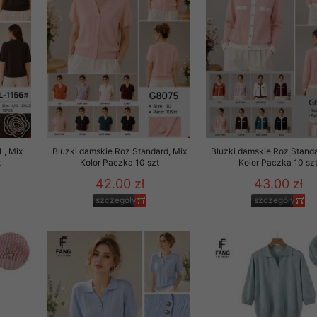
to zgodę. Dotyczy to w
anego przez nas linka
batach i nowościach w
w szczególności danych
L, Mix
Bluzki damskie Roz Standard, Mix
Bluzki damskie Roz Standa
t
Kolor Paczka 10 szt
Kolor Paczka 10 sz
42.00 zł
43.00 zł
szczegóły
szczegóły