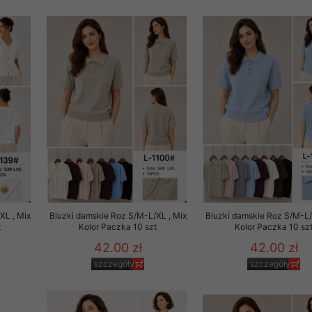
rzetwarzanie przez OMEZ
że wycofanie zgody nie
towania oraz usunięcia
ania zautomatyzowanemu
 przetwarzania Twoich
XL , Mix
Bluzki damskie Roz S/M-L/XL , Mix
Bluzki damskie Roz S/M-L/
t
Kolor Paczka 10 szt
Kolor Paczka 10 sz
42.00 zł
42.00 zł
szczegóły
szczegóły
ych osobowych.
sem udzielonego przez