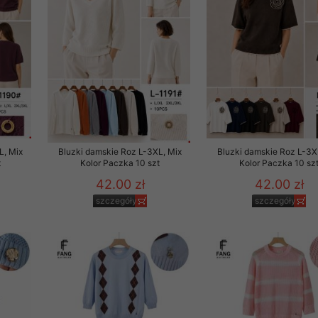
 promocyjne wysyłamy Klientom jedynie wówczas, gdy wyrazili na 
ttera wysyłanego Klientowi, jeżeli potwierdzi wyraźnie wskaz
ację na otrzymywanie newslettera o aktualnych promocjach, ra
ały te dotyczą wyłącznie oferty naszego Sklepu.
oski i sugestie odnoszące się do ochrony Państwa prywatności, 
aszać na email
L, Mix
Bluzki damskie Roz L-3XL, Mix
Bluzki damskie Roz L-3X
t
Kolor Paczka 10 szt
Kolor Paczka 10 sz
42.00 zł
42.00 zł
szczegóły
szczegóły