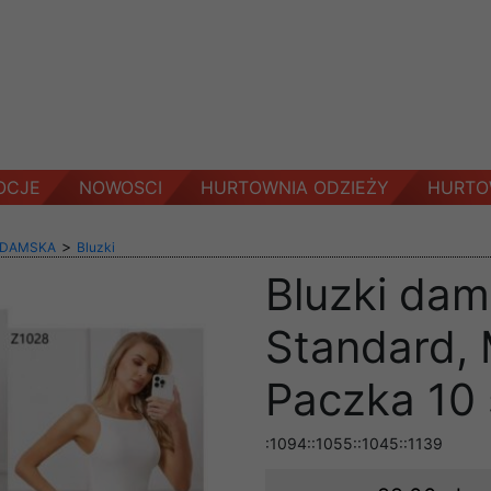
OCJE
NOWOSCI
HURTOWNIA ODZIEŻY
HURTO
>
 DAMSKA
Bluzki
Bluzki dam
Standard, 
Paczka 10 
:1094::1055::1045::1139