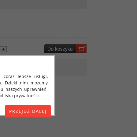
 coraz lepsze usługi,
a. Dzięki nim możemy
su naszych uprawnień.
lityka prywatności.
E) 2016/679 z dnia 27
 osobowych i w sprawie
jako "RODO", "ORODO",
my poinformować Cię o
ja 2018 roku. Poniżej