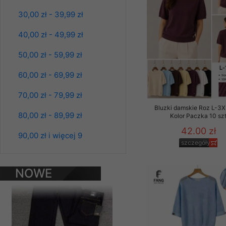
Materiały reklamowo -
30,00 zł - 39,99 zł
szczególności newsle
zawierającego akcept
40,00 zł - 49,99 zł
naszym Sklepie. Materi
50,00 zł - 59,99 zł
Wszelkie pytania, wni
osobowych prosimy zgł
60,00 zł - 69,99 zł
70,00 zł - 79,99 zł
Bluzki damskie Roz L-3X
80,00 zł - 89,99 zł
Kolor Paczka 10 sz
42.00 zł
Spodnie damskie
90,00 zł i więcej 9
jeansy Roz 25-30, 1
szczegóły
Kolor Paczka 10 szt
61.00 zł
NOWE
szczegóły
PRODUKTY