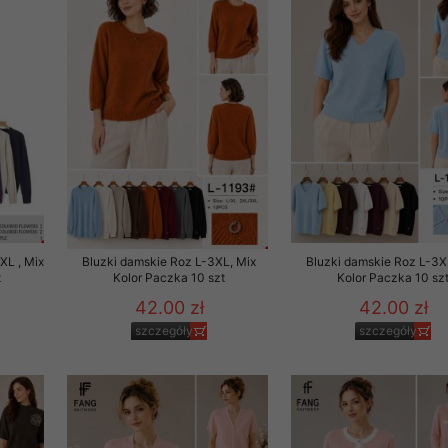
29 sierpnia 1997 r. o
entów przechowujemy na
ją jedynie uprawnieni
o swoich danych w celu
ientów osobom trzecim,
awnionych na podstawie
ne na komputerze Klienta
XL , Mix
Bluzki damskie Roz L-3XL, Mix
Bluzki damskie Roz L-3X
brania naszej oferty do
t
Kolor Paczka 10 szt
Kolor Paczka 10 sz
zeglądarce internetowej
42.00 zł
42.00 zł
odłączenie tych plików
szczegóły
szczegóły
pisywane na komputerze