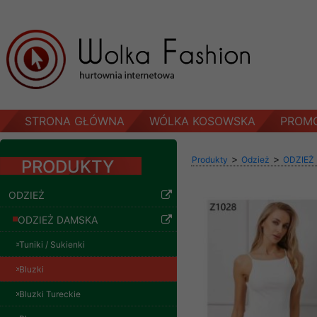
STRONA GŁÓWNA
WÓLKA KOSOWSKA
PROM
>
>
Produkty
Odzież
ODZIEŻ
PRODUKTY
ODZIEŻ
ODZIEŻ DAMSKA
Tuniki / Sukienki
Bluzki
Bluzki Tureckie