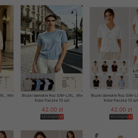
 informacje na ten temat.
jej zgody.
isk „Przejdź dalej” lub zamkniesz to okno, to wyrazisz zgodę na p
dobrowolne. Zgodę możesz w każdym momencie wycofać . Pamiętaj, 
prawem przetwarzania dokonanego wcześniej.
 w tym o przysługujących uprawnieniach (prawo dostępu, spros
czenia ich przetwarzania, prawo do ich przenoszenia, niepodleg
, w tym profilowaniu, a także prawo wyrażenia sprzeciwu wobec
dziesz w Polityce prywatności.
--------------------
XL , Mix
Bluzki damskie Roz S/M-L/XL , Mix
Bluzki damskie Roz S/M-L/
t
Kolor Paczka 10 szt
Kolor Paczka 10 sz
42.00 zł
42.00 zł
klepu
szczegóły
szczegóły
entom pełne poszanowanie ich prywatności oraz ochronę ich dan
ywane nam przez Klientów przetwarzamy w sposób zgodny z zakre