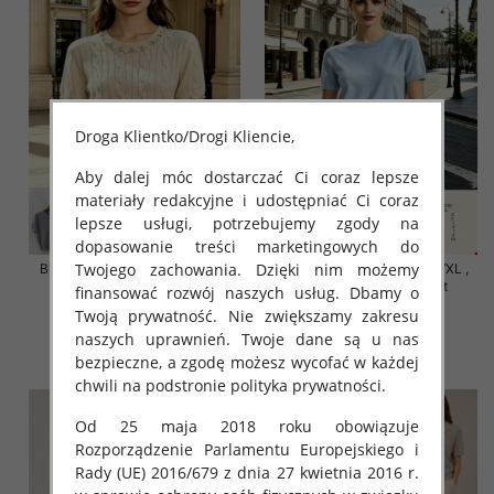
Droga Klientko/Drogi Kliencie,
Aby dalej móc dostarczać Ci coraz lepsze
materiały redakcyjne i udostępniać Ci coraz
lepsze usługi, potrzebujemy zgody na
dopasowanie treści marketingowych do
Twojego zachowania. Dzięki nim możemy
Bluzki damskie Roz S/M-L/XL ,
Bluzki damskie Roz S/M-L/XL ,
Mix Kolor Paczka 10 szt
Mix Kolor Paczka 10 szt
finansować rozwój naszych usług. Dbamy o
Twoją prywatność. Nie zwiększamy zakresu
42.00 zł
42.00 zł
naszych uprawnień. Twoje dane są u nas
szczegóły
szczegóły
bezpieczne, a zgodę możesz wycofać w każdej
chwili na podstronie polityka prywatności.
Od 25 maja 2018 roku obowiązuje
Rozporządzenie Parlamentu Europejskiego i
Rady (UE) 2016/679 z dnia 27 kwietnia 2016 r.