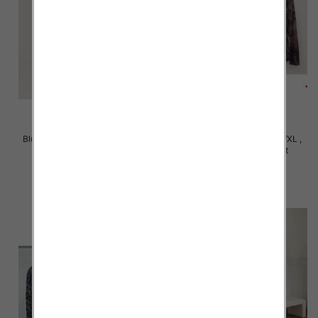
Bluzki damskie Roz M/L-XL/2XL,
Bluzki damskie Roz S/M-L/XL ,
Mix Kolor Paczka 12 szt
Mix Kolor Paczka 10 szt
20.00 zł
39.00 zł
szczegóły
szczegóły