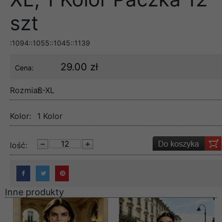
szt
:1094::1055::1045::1139
29.00 zł
Cena:
Rozmiar:
S-XL
Kolor:
1 Kolor
lość:
Inne produkty