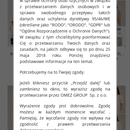
w sprawie ochrony osób fizycznych w związku
z przetwarzaniem danych osobowych i w
sprawie swobodnego przepływu takich
danych oraz uchylenia dyrektywy 95/46/WE
(określane jako "RODO", "ORODO", "GDPR" lub
"Ogólne Rozporządzenie o Ochronie Danych").
W związku z tym chcielibyśmy poinformować
Cię o przetwarzaniu Twoich danych oraz
zasadach, na jakich odbywa się to po dniu 25
Bluzki damskie Roz S/M-L/XL ,
Bluzki damskie Roz S/M-L/XL ,
maja 2018 roku. Poniżej znajdziesz
Mix Kolor Paczka 10 szt
Mix Kolor Paczka 10 szt
podstawowe informacje na ten temat.
42.00 zł
42.00 zł
Potrzebujemy na to Twojej zgody.
szczegóły
szczegóły
Jeżeli klikniesz przycisk „Przejdź dalej” lub
zamkniesz to okno, to wyrazisz zgodę na
przetwarzanie przez OMEZ GROUP
Sp. z o.o.
Wyrażenie zgody jest dobrowolne. Zgodę
możesz w każdym momencie wycofać .
Pamiętaj, że wycofanie zgody nie wpływa na
zgodność z prawem przetwarzania