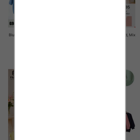
Bluzki damskie Roz Standard, Mix
Bluzki damskie Roz Standard, Mix
Kolor Paczka 10 szt
Kolor Paczka 10 szt
42.00 zł
42.00 zł
szczegóły
szczegóły