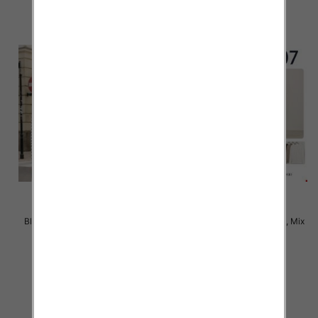
Bluzki damskie Roz M-2XL, Mix
Bluzki damskie Roz XL-4XL, Mix
Kolor Paczka 12 szt
Kolor Paczka 12 szt
22.00 zł
21.00 zł
szczegóły
szczegóły