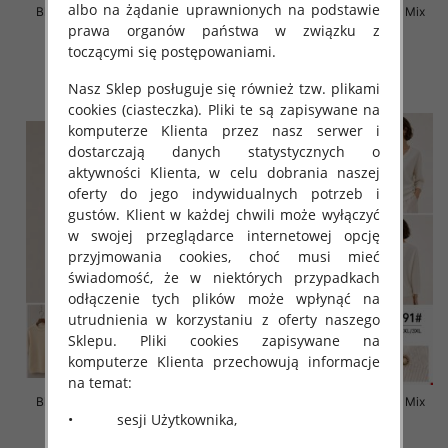
albo na żądanie uprawnionych na podstawie
Bluzki damskie Roz L-3XL, Mix
Bluzki damskie Roz L-3XL, Mix
Kolor Paczka 10 szt
Kolor Paczka 10 szt
prawa organów państwa w związku z
toczącymi się postępowaniami.
42.00 zł
42.00 zł
szczegóły
szczegóły
Nasz Sklep posługuje się również tzw. plikami
cookies (ciasteczka). Pliki te są zapisywane na
komputerze Klienta przez nasz serwer i
dostarczają danych statystycznych o
aktywności Klienta, w celu dobrania naszej
oferty do jego indywidualnych potrzeb i
gustów. Klient w każdej chwili może wyłączyć
w swojej przeglądarce internetowej opcję
przyjmowania cookies, choć musi mieć
świadomość, że w niektórych przypadkach
odłączenie tych plików może wpłynąć na
utrudnienia w korzystaniu z oferty naszego
Sklepu. Pliki cookies zapisywane na
komputerze Klienta przechowują informacje
na temat:
Bluzki damskie Roz L-3XL, Mix
Bluzki damskie Roz L-3XL, Mix
• sesji Użytkownika,
Kolor Paczka 10 szt
Kolor Paczka 10 szt
42.00 zł
42.00 zł