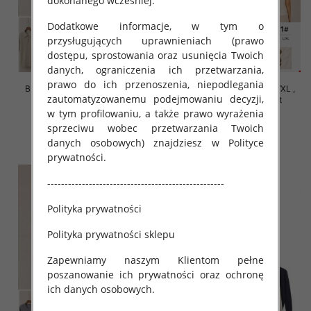
dokonanego wcześniej.
Dodatkowe informacje, w tym o
przysługujących uprawnieniach (prawo
dostępu, sprostowania oraz usunięcia Twoich
danych, ograniczenia ich przetwarzania,
prawo do ich przenoszenia, niepodlegania
Bluzki damskie Roz S/M-L/XL ,
Bluzki damskie Roz S/M-L/XL ,
zautomatyzowanemu podejmowaniu decyzji,
Mix Kolor Paczka 10 szt
Mix Kolor Paczka 10 szt
w tym profilowaniu, a także prawo wyrażenia
42.00 zł
42.00 zł
sprzeciwu wobec przetwarzania Twoich
szczegóły
szczegóły
danych osobowych) znajdziesz w Polityce
prywatności.
---------------------------------------------------
Polityka prywatności
Polityka prywatności sklepu
Zapewniamy naszym Klientom pełne
poszanowanie ich prywatności oraz ochronę
ich danych osobowych.