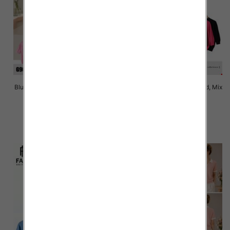
Bluzki damskie Roz Standard, Mix
Bluzki damskie Roz Standard, Mix
Kolor Paczka 10 szt
Kolor Paczka 10 szt
42.00 zł
42.00 zł
szczegóły
szczegóły