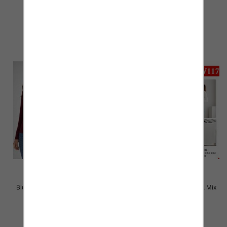
38.00 zł
26.00 zł
szczegóły
szczegóły
Bluzki damskie Roz XL-4XL, Mix
Bluzki damskie Roz M-2XL, Mix
Kolor Paczka 12 szt
Kolor Paczka 12 szt
22.00 zł
22.00 zł
szczegóły
szczegóły