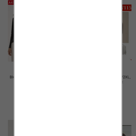
Bluzki damskie Roz XL-4XL, Mix
Bluzki damskie Roz M/L-XL/2XL,
Kolor Paczka 12 szt
Mix Kolor Paczka 12 szt
21.00 zł
20.00 zł
szczegóły
szczegóły