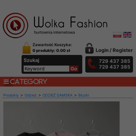
Zawartość Koszyka:
Login
/
Register
0 produkty: 0.00 zł
Szukaj
729 437 385
729 437 385
CATEGORY
>
>
>
Produkty
Odzież
ODZIEŻ DAMSKA
Bluzki