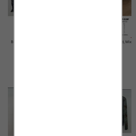
Bluzki damskie Roz S/M-L/XL ,
Bluzki damskie Roz Standard, Mix
Mix Kolor Paczka 10 szt
Kolor Paczka 10 szt
36.00 zł
36.00 zł
szczegóły
szczegóły