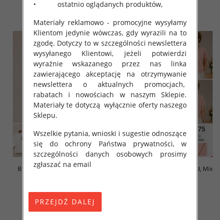
• ostatnio oglądanych produktów,
szczegóły
szczegóły
Materiały reklamowo - promocyjne wysyłamy
Klientom jedynie wówczas, gdy wyrazili na to
zgodę. Dotyczy to w szczególności newslettera
wysyłanego Klientowi, jeżeli potwierdzi
wyraźnie wskazanego przez nas linka
zawierającego akceptację na otrzymywanie
newslettera o aktualnych promocjach,
rabatach i nowościach w naszym Sklepie.
Materiały te dotyczą wyłącznie oferty naszego
Sklepu.
Wszelkie pytania, wnioski i sugestie odnoszące
się do ochrony Państwa prywatności, w
szczególności danych osobowych prosimy
zgłaszać na email
Bluzki damskie Roz L-3XL, Mix
Bluzki damskie Roz Standard, Mix
Kolor Paczka 10 szt
Kolor Paczka 10 szt
42.00 zł
42.00 zł
szczegóły
szczegóły