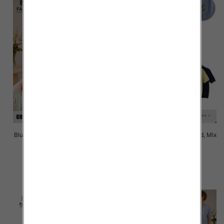
Bluzki damskie Roz Standard, Mix
Bluzki damskie Roz Standard, Mix
Kolor Paczka 10 szt
Kolor Paczka 10 szt
41.00 zł
41.00 zł
szczegóły
szczegóły