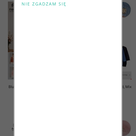
Bluzki damskie Roz Standard, Mix
Bluzki damskie Roz Standard, Mix
Kolor Paczka 10 szt
Kolor Paczka 10 szt
43.00 zł
43.00 zł
szczegóły
szczegóły