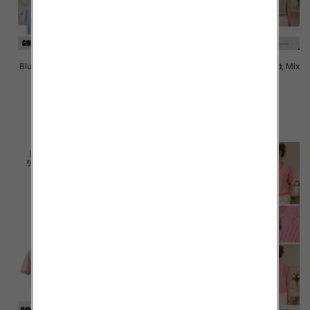
Bluzki damskie Roz Standard, Mix
Bluzki damskie Roz Standard, Mix
Kolor Paczka 10 szt
Kolor Paczka 10 szt
40.00 zł
40.00 zł
szczegóły
szczegóły