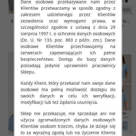
Dane osobowe przekazywane nam przez
Klientów przetwarzamy w sposób zgodny z
zakresem udzielonego przez Klientów
zezwolenia oraz wymogami prawa, w
Bluzki damskie Roz S/M-L/XL ,
Bluzki damskie Roz S/M-L/XL ,
Mix Kolor Paczka 10 szt
Mix Kolor Paczka 10 szt
szczególności zgodnie z ustawą z dnia 29
sierpnia 1997 r. o ochronie danych osobowych
42.00 zł
39.00 zł
(Dz. U. Nr 133, poz. 883 z późn. zm.). Dane
szczegóły
szczegóły
osobowe Klientów przechowujemy na
serwerach zapewniających ich pełne
bezpieczeństwo. Dostęp do bazy danych
posiadają jedynie uprawnieni pracownicy
Sklepu.
Każdy Klient, który przekazał nam swoje dane
osobowe ma pełną możliwość dostępu do
swoich danych w celu ich weryfikacji,
modyfikacji lub też żądania usunięcia.
Sklep nie przekazuje, nie sprzedaje ani nie
użycza zgromadzonych danych osobowych
Klientów osobom trzecim, chyba że dzieje się
to za wyraźną zgodą lub na życzenie Klienta