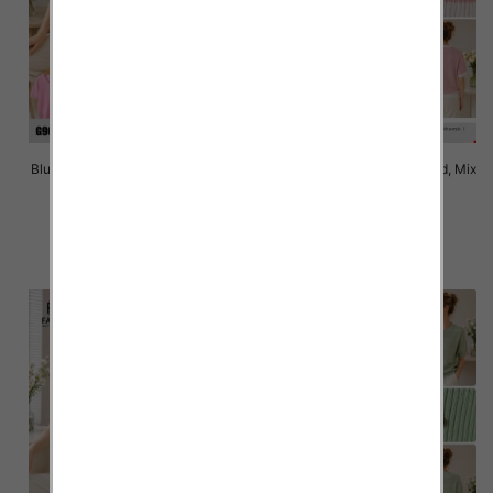
Bluzki damskie Roz Standard, Mix
Bluzki damskie Roz Standard, Mix
Kolor Paczka 10 szt
Kolor Paczka 10 szt
40.00 zł
40.00 zł
szczegóły
szczegóły