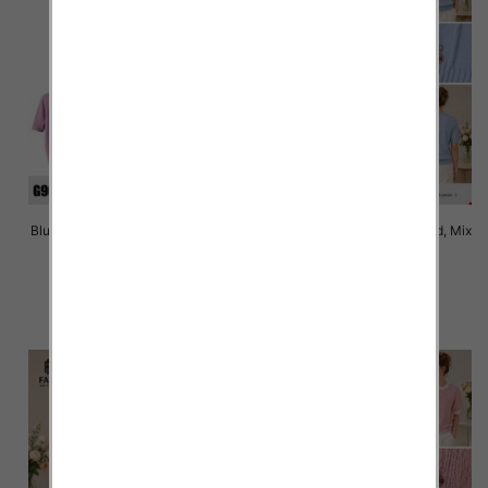
Bluzki damskie Roz Standard, Mix
Bluzki damskie Roz Standard, Mix
Kolor Paczka 10 szt
Kolor Paczka 10 szt
41.00 zł
40.00 zł
szczegóły
szczegóły