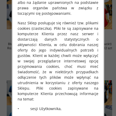
albo na żądanie uprawnionych na podstawie
prawa organów państwa w związku z
toczącymi się postępowaniami.
Nasz Sklep posługuje się również tzw. plikami
cookies (ciasteczka). Pliki te są zapisywane na
komputerze Klienta przez nasz serwer i
dostarczają danych statystycznych o
Bluzka męska (Turecki produckt)
Bluzka męska (Turecki produckt)
aktywności Klienta, w celu dobrania naszej
Roz M-2XL. 1 Kolor Paczka 12 szt
Roz M-2XL. 1 Kolor Paczka 12 szt
oferty do jego indywidualnych potrzeb i
26.00 zł
26.00 zł
gustów. Klient w każdej chwili może wyłączyć
w swojej przeglądarce internetowej opcję
szczegóły
szczegóły
przyjmowania cookies, choć musi mieć
świadomość, że w niektórych przypadkach
odłączenie tych plików może wpłynąć na
utrudnienia w korzystaniu z oferty naszego
Sklepu. Pliki cookies zapisywane na
komputerze Klienta przechowują informacje
na temat:
• sesji Użytkownika,