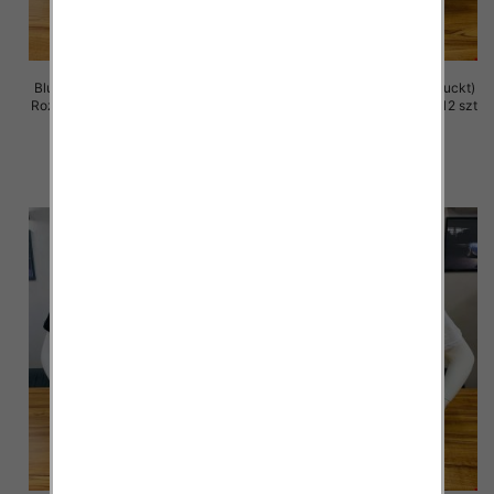
Bluzka męska (Turecki produckt)
Bluzka męska (Turecki produckt)
Roz M-2XL. 1 Kolor Paczka 12 szt
Roz M-2XL. 1 Kolor Paczka 12 szt
13.00 zł
13.00 zł
szczegóły
szczegóły