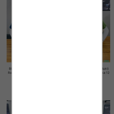
Bluzki meskie (Turecki produkt)
Bluzki meskie (Turecki produkt)
Roz M-2XL, Mix Kolor Paczka 12
Roz M-2XL, Mix Kolor Paczka 12
szt
szt
13.00 zł
13.00 zł
szczegóły
szczegóły