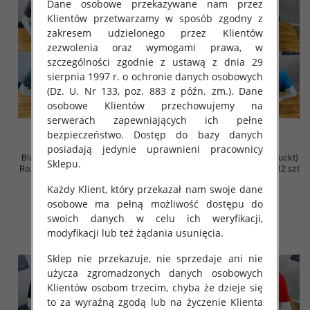
Dane osobowe przekazywane nam przez
Klientów przetwarzamy w sposób zgodny z
zakresem udzielonego przez Klientów
zezwolenia oraz wymogami prawa, w
szczególności zgodnie z ustawą z dnia 29
sierpnia 1997 r. o ochronie danych osobowych
(Dz. U. Nr 133, poz. 883 z późn. zm.). Dane
osobowe Klientów przechowujemy na
serwerach zapewniających ich pełne
bezpieczeństwo. Dostęp do bazy danych
posiadają jedynie uprawnieni pracownicy
Bluzka męska (Turecki produckt)
Bluzka męska (Turecki produckt)
Sklepu.
Roz M-2XL. 1 Kolor Paczka 12 szt
Roz M-2XL. 1 Kolor Paczka 12 szt
36.00 zł
26.00 zł
Każdy Klient, który przekazał nam swoje dane
osobowe ma pełną możliwość dostępu do
szczegóły
szczegóły
swoich danych w celu ich weryfikacji,
modyfikacji lub też żądania usunięcia.
Sklep nie przekazuje, nie sprzedaje ani nie
użycza zgromadzonych danych osobowych
Klientów osobom trzecim, chyba że dzieje się
to za wyraźną zgodą lub na życzenie Klienta