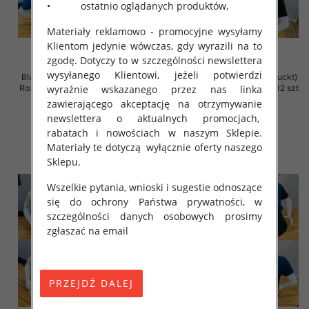
• ostatnio oglądanych produktów,
Materiały reklamowo - promocyjne wysyłamy
Klientom jedynie wówczas, gdy wyrazili na to
zgodę. Dotyczy to w szczególności newslettera
wysyłanego Klientowi, jeżeli potwierdzi
Bluzka męska (Turecki produckt)
Bluzka męska (Turecki produckt)
Roz M-2XL. 1 Kolor Paczka 12 szt
Roz M-2XL. 1 Kolor Paczka 12 szt
wyraźnie wskazanego przez nas linka
zawierającego akceptację na otrzymywanie
26.00 zł
26.00 zł
newslettera o aktualnych promocjach,
szczegóły
szczegóły
rabatach i nowościach w naszym Sklepie.
Materiały te dotyczą wyłącznie oferty naszego
Sklepu.
Wszelkie pytania, wnioski i sugestie odnoszące
się do ochrony Państwa prywatności, w
szczególności danych osobowych prosimy
zgłaszać na email