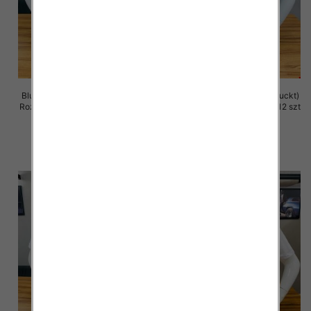
Bluzka męska (Turecki produckt)
Bluzka męska (Turecki produckt)
Roz M-2XL. 1 Kolor Paczka 12 szt
Roz M-2XL. 1 Kolor Paczka 12 szt
13.00 zł
13.00 zł
szczegóły
szczegóły