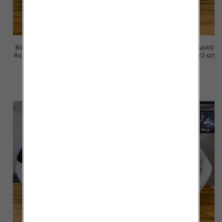
Bluzka męska (Turecki produckt)
Bluzka męska (Turecki produckt)
Roz M-2XL. 1 Kolor Paczka 12 szt
Roz M-2XL. 1 Kolor Paczka 12 szt
13.00 zł
13.00 zł
szczegóły
szczegóły