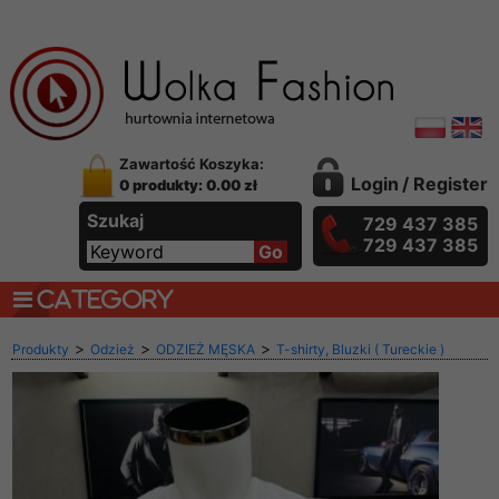
Zawartość Koszyka:
Login
/
Register
0 produkty: 0.00 zł
Szukaj
729 437 385
729 437 385
CATEGORY
>
>
>
Produkty
Odzież
ODZIEŻ MĘSKA
T-shirty, Bluzki ( Tureckie )