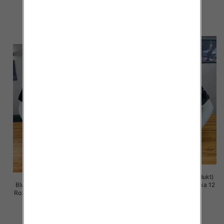
13.00 zł
13.00 zł
szczegóły
szczegóły
Bluzki meskie (Turecki produkt)
Bluzka męska (Turecki produckt)
Roz M-2XL, Mix Kolor Paczka 12
Roz M-2XL. 1 Kolor Paczka 12 szt
szt
13.00 zł
13.00 zł
szczegóły
szczegóły