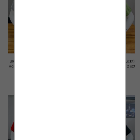
Bluzka męska (Turecki produckt)
Bluzka męska (Turecki produckt)
Roz M-2XL. 1 Kolor Paczka 12 szt
Roz M-2XL. 1 Kolor Paczka 12 szt
13.00 zł
13.00 zł
szczegóły
szczegóły