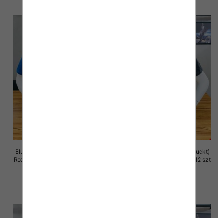
Bluzka męska (Turecki produckt)
Bluzka męska (Turecki produckt)
Roz M-2XL. 1 Kolor Paczka 12 szt
Roz M-2XL. 1 Kolor Paczka 12 szt
13.00 zł
13.00 zł
szczegóły
szczegóły