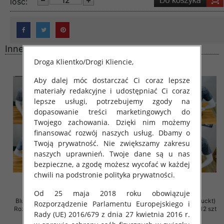
lość:
Inne produkty
Droga Klientko/Drogi Kliencie,
Aby dalej móc dostarczać Ci coraz lepsze
materiały redakcyjne i udostępniać Ci coraz
lepsze usługi, potrzebujemy zgody na
dopasowanie treści marketingowych do
Twojego zachowania. Dzięki nim możemy
finansować rozwój naszych usług. Dbamy o
Twoją prywatność. Nie zwiększamy zakresu
naszych uprawnień. Twoje dane są u nas
bezpieczne, a zgodę możesz wycofać w każdej
chwili na podstronie polityka prywatności.
Od 25 maja 2018 roku obowiązuje
Bluzka męska (Turecki produckt)
Bluzka męska (Turecki produckt)
Rozporządzenie Parlamentu Europejskiego i
Roz M-2XL. 1 Kolor Paczka 12 szt
Roz M-2XL. 1 Kolor Paczka 12 szt
Rady (UE) 2016/679 z dnia 27 kwietnia 2016 r.
39.00 zł
39.00 zł