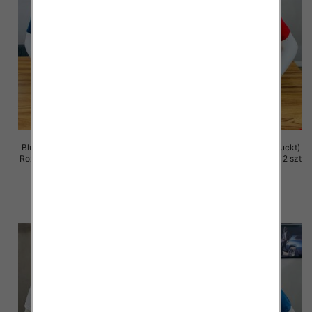
Bluzka męska (Turecki produckt)
Bluzka męska (Turecki produckt)
Roz M-2XL. 1 Kolor Paczka 12 szt
Roz M-2XL. 1 Kolor Paczka 12 szt
27.00 zł
13.00 zł
szczegóły
szczegóły