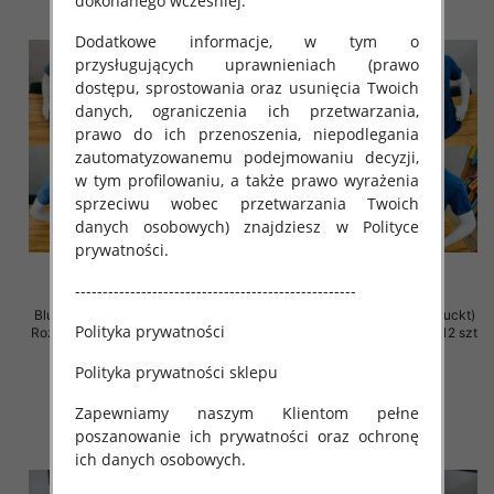
dokonanego wcześniej.
Dodatkowe informacje, w tym o
przysługujących uprawnieniach (prawo
dostępu, sprostowania oraz usunięcia Twoich
danych, ograniczenia ich przetwarzania,
prawo do ich przenoszenia, niepodlegania
zautomatyzowanemu podejmowaniu decyzji,
w tym profilowaniu, a także prawo wyrażenia
sprzeciwu wobec przetwarzania Twoich
danych osobowych) znajdziesz w Polityce
prywatności.
---------------------------------------------------
Bluzka męska (Turecki produckt)
Bluzka męska (Turecki produckt)
Polityka prywatności
Roz M-2XL. 1 Kolor Paczka 12 szt
Roz M-2XL. 1 Kolor Paczka 12 szt
36.00 zł
36.00 zł
Polityka prywatności sklepu
szczegóły
szczegóły
Zapewniamy naszym Klientom pełne
poszanowanie ich prywatności oraz ochronę
ich danych osobowych.