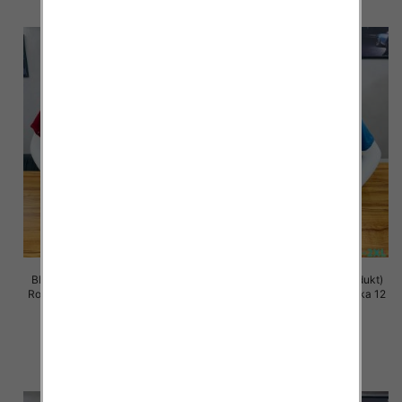
Bluzki meskie (Turecki produkt)
Bluzki meskie (Turecki produkt)
Roz M-2XL, Mix Kolor Paczka 12
Roz M-2XL, Mix Kolor Paczka 12
szt
szt
13.00 zł
13.00 zł
szczegóły
szczegóły