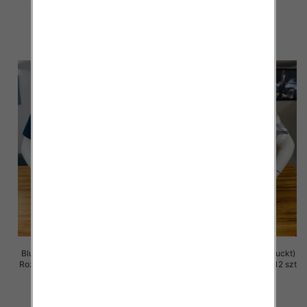
13.00 zł
18.00 zł
szczegóły
szczegóły
Bluzka męska (Turecki produckt)
Bluzka męska (Turecki produckt)
Roz M-2XL. 1 Kolor Paczka 12 szt
Roz M-2XL. 1 Kolor Paczka 12 szt
13.00 zł
13.00 zł
szczegóły
szczegóły