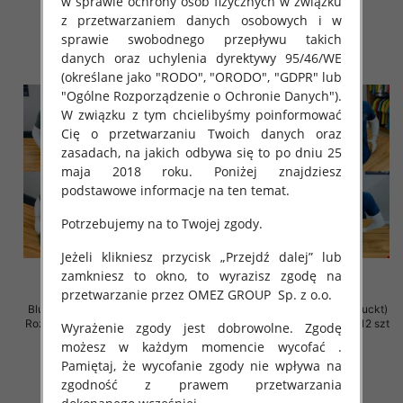
w sprawie ochrony osób fizycznych w związku
z przetwarzaniem danych osobowych i w
szczegóły
szczegóły
sprawie swobodnego przepływu takich
danych oraz uchylenia dyrektywy 95/46/WE
(określane jako "RODO", "ORODO", "GDPR" lub
"Ogólne Rozporządzenie o Ochronie Danych").
W związku z tym chcielibyśmy poinformować
Cię o przetwarzaniu Twoich danych oraz
zasadach, na jakich odbywa się to po dniu 25
maja 2018 roku. Poniżej znajdziesz
podstawowe informacje na ten temat.
Potrzebujemy na to Twojej zgody.
Jeżeli klikniesz przycisk „Przejdź dalej” lub
zamkniesz to okno, to wyrazisz zgodę na
przetwarzanie przez OMEZ GROUP
Sp. z o.o.
Bluzka męska (Turecki produckt)
Bluzka męska (Turecki produckt)
Roz M-2XL. 1 Kolor Paczka 12 szt
Roz M-2XL. 1 Kolor Paczka 12 szt
Wyrażenie zgody jest dobrowolne. Zgodę
możesz w każdym momencie wycofać .
39.00 zł
39.00 zł
Pamiętaj, że wycofanie zgody nie wpływa na
szczegóły
szczegóły
zgodność z prawem przetwarzania