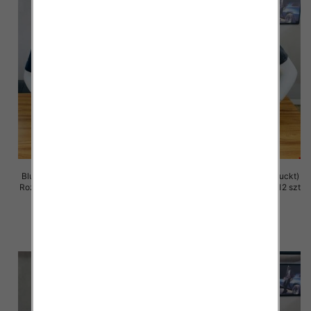
Bluzka męska (Turecki produckt)
Bluzka męska (Turecki produckt)
Roz M-2XL. 1 Kolor Paczka 12 szt
Roz M-2XL. 1 Kolor Paczka 12 szt
13.00 zł
13.00 zł
szczegóły
szczegóły