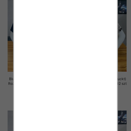
Bluzka męska (Turecki produckt)
Bluzka męska (Turecki produckt)
Roz M-2XL. 1 Kolor Paczka 12 szt
Roz M-2XL. 1 Kolor Paczka 12 szt
13.00 zł
13.00 zł
szczegóły
szczegóły