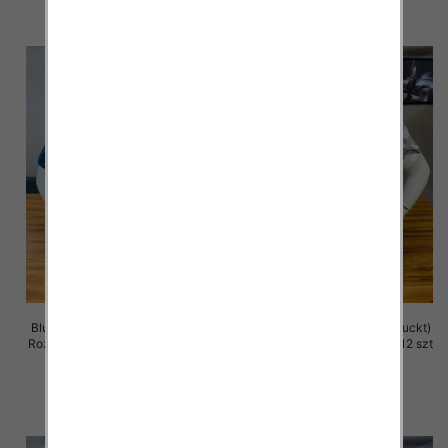
szczegóły
szczegóły
Bluzka męska (Turecki produckt)
Bluzka męska (Turecki produckt)
Roz M-2XL. 1 Kolor Paczka 12 szt
Roz M-2XL. 1 Kolor Paczka 12 szt
13.00 zł
13.00 zł
szczegóły
szczegóły