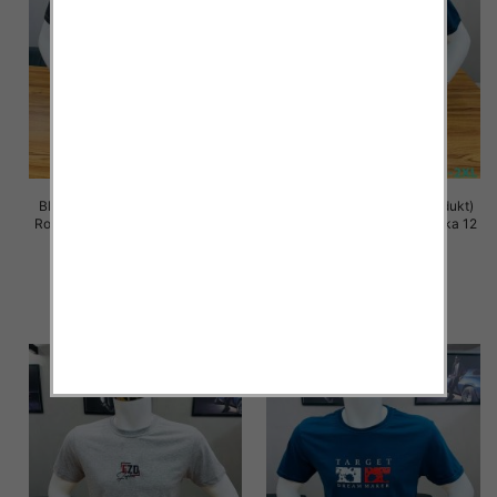
Bluzki meskie (Turecki produkt)
Bluzki meskie (Turecki produkt)
Roz M-2XL, Mix Kolor Paczka 12
Roz M-2XL, Mix Kolor Paczka 12
szt
szt
13.00 zł
13.00 zł
szczegóły
szczegóły