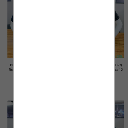
Bluzki meskie (Turecki produkt)
Bluzki meskie (Turecki produkt)
Roz M-2XL, Mix Kolor Paczka 12
Roz M-2XL, Mix Kolor Paczka 12
szt
szt
13.00 zł
13.00 zł
szczegóły
szczegóły