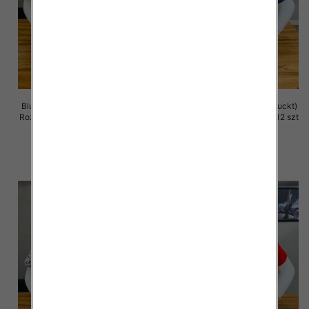
Bluzka męska (Turecki produckt)
Bluzka męska (Turecki produckt)
Roz M-2XL. 1 Kolor Paczka 12 szt
Roz M-2XL. 1 Kolor Paczka 12 szt
13.00 zł
13.00 zł
szczegóły
szczegóły