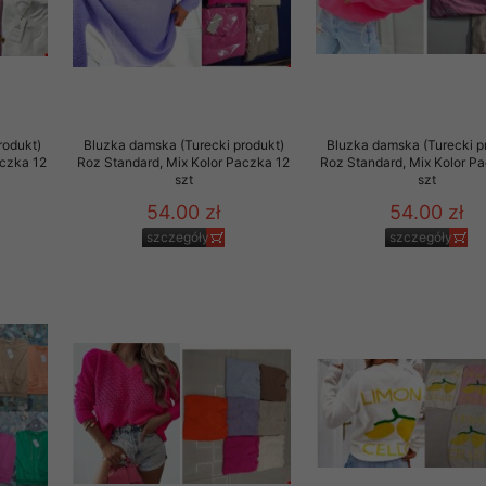
rzetwarzanie przez OMEZ
rodukt)
Bluzka damska (Turecki produkt)
Bluzka damska (Turecki p
że wycofanie zgody nie
aczka 12
Roz Standard, Mix Kolor Paczka 12
Roz Standard, Mix Kolor P
szt
szt
54.00 zł
54.00 zł
towania oraz usunięcia
ania zautomatyzowanemu
szczegóły
szczegóły
 przetwarzania Twoich
ych osobowych.
sem udzielonego przez