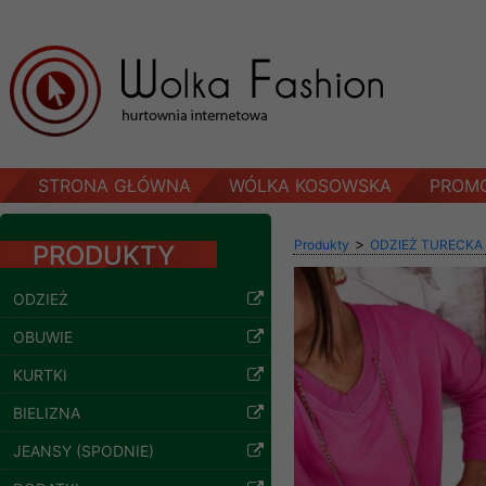
STRONA GŁÓWNA
WÓLKA KOSOWSKA
PROM
>
Produkty
ODZIEŻ TURECKA
PRODUKTY
ODZIEŻ
Spodnie damskie
jeansy Roz 29-36, 1
OBUWIE
Kolor Paczka 10 szt
57.00 zł
KURTKI
szczegóły
BIELIZNA
JEANSY (SPODNIE)