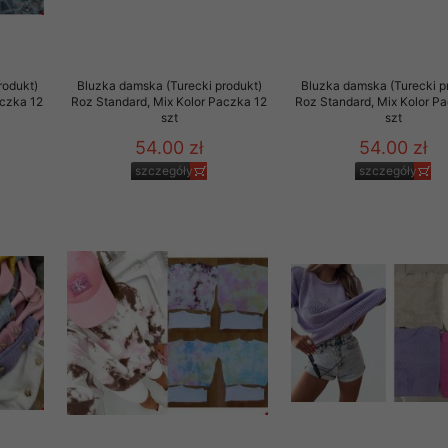
29 sierpnia 1997 r. o
entów przechowujemy na
ją jedynie uprawnieni
rodukt)
Bluzka damska (Turecki produkt)
Bluzka damska (Turecki p
aczka 12
Roz Standard, Mix Kolor Paczka 12
Roz Standard, Mix Kolor P
o swoich danych w celu
szt
szt
54.00 zł
54.00 zł
szczegóły
szczegóły
ientów osobom trzecim,
awnionych na podstawie
ne na komputerze Klienta
brania naszej oferty do
zeglądarce internetowej
odłączenie tych plików
pisywane na komputerze