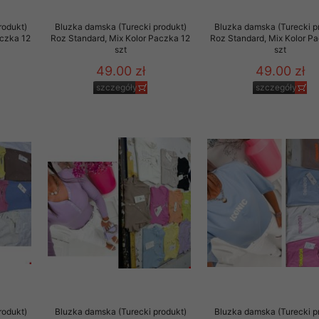
 promocyjne wysyłamy Klientom jedynie wówczas, gdy wyrazili na 
rodukt)
Bluzka damska (Turecki produkt)
Bluzka damska (Turecki p
ttera wysyłanego Klientowi, jeżeli potwierdzi wyraźnie wskaz
aczka 12
Roz Standard, Mix Kolor Paczka 12
Roz Standard, Mix Kolor P
ację na otrzymywanie newslettera o aktualnych promocjach, ra
szt
szt
ały te dotyczą wyłącznie oferty naszego Sklepu.
49.00 zł
49.00 zł
oski i sugestie odnoszące się do ochrony Państwa prywatności, 
szczegóły
szczegóły
aszać na email
rodukt)
Bluzka damska (Turecki produkt)
Bluzka damska (Turecki p