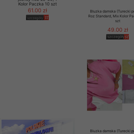
Materiały reklamowo -
Bluzka damska (Turecki p
szczególności newsle
Spodnie damskie
Roz Standard, Mix Kolor P
zawierającego akcept
jeansy Roz 25-30, 1
szt
Kolor Paczka 10 szt
naszym Sklepie. Materi
49.00 zł
61.00 zł
Wszelkie pytania, wni
szczegóły
szczegóły
osobowych prosimy zgł
Bluzka damska (Turecki p