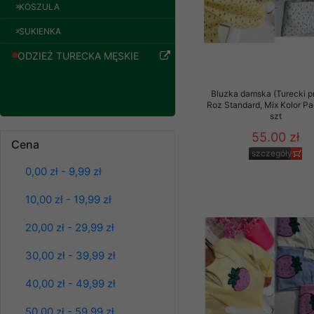
znajdziesz podstawowe
KOSZULA
Potrzebujemy na to Two
SUKIENKA
ODZIEŻ TURECKA MĘSKIE
Jeżeli klikniesz przyc
GROUP
Sp. z o.o.
Bluzka damska (Turecki p
Wyrażenie zgody jest 
Roz Standard, Mix Kolor P
wpływa na zgodność z 
szt
Spodnie damskie
jeansy Roz 25-30, 1
55.00 zł
Dodatkowe informacje,
Kolor Paczka 10 szt
Cena
Twoich danych, ograni
szczegóły
61.00 zł
podejmowaniu decyzji
0,00 zł - 9,99 zł
szczegóły
danych osobowych) znaj
10,00 zł - 19,99 zł
-------------------------------
20,00 zł - 29,99 zł
Polityka prywatności
30,00 zł - 39,99 zł
Polityka prywatności s
40,00 zł - 49,99 zł
Zapewniamy naszym Kli
50,00 zł - 59,99 zł
Dane osobowe przekaz