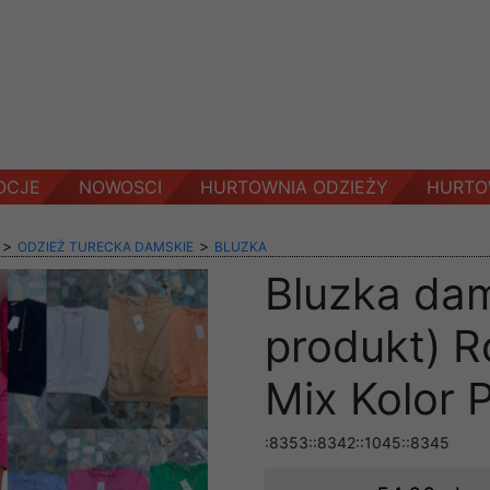
OCJE
NOWOSCI
HURTOWNIA ODZIEŻY
HURTO
>
>
ODZIEŻ TURECKA DAMSKIE
BLUZKA
Bluzka dam
produkt) R
Mix Kolor 
:8353::8342::1045::8345