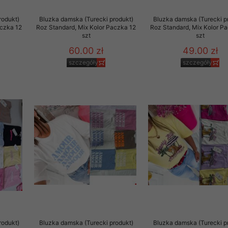
to zgodę. Dotyczy to w
rodukt)
Bluzka damska (Turecki produkt)
Bluzka damska (Turecki p
anego przez nas linka
aczka 12
Roz Standard, Mix Kolor Paczka 12
Roz Standard, Mix Kolor P
batach i nowościach w
szt
szt
60.00 zł
49.00 zł
w szczególności danych
szczegóły
szczegóły
rodukt)
Bluzka damska (Turecki produkt)
Bluzka damska (Turecki p