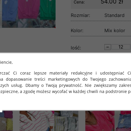
54.00 zł
Cena:
Rozmiar:
Standard
Kolor:
Mix kolor
lość:
iencie,
czać Ci coraz lepsze materiały redakcyjne i udostępniać Ci
na dopasowanie treści marketingowych do Twojego zachowani
szych usług. Dbamy o Twoją prywatność. Nie zwiększamy zakre
zpieczne, a zgodę możesz wycofać w każdej chwili na podstronie po
 obowiązuje Rozporządzenie Parlamentu Europejskiego i Rady (U
rawie ochrony osób fizycznych w związku z przetwarzaniem danych
 takich danych oraz uchylenia dyrektywy 95/46/WE (określane 
ozporządzenie o Ochronie Danych"). W związku z tym chcielibyś
 danych oraz zasadach, na jakich odbywa się to po dniu 25 ma