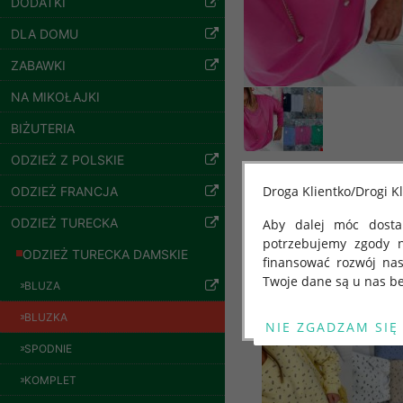
DODATKI
DLA DOMU
ZABAWKI
NA MIKOŁAJKI
BIŻUTERIA
ODZIEŻ Z POLSKIE
Droga Klientko/Drogi Kl
ODZIEŻ FRANCJA
Spodnie damskie
jeansy Roz 25-30, 1
ODZIEŻ TURECKA
Aby dalej móc dostar
Inne produkty
Kolor Paczka 10 szt
potrzebujemy zgody 
61.00 zł
ODZIEŻ TURECKA DAMSKIE
finansować rozwój na
szczegóły
Twoje dane są u nas be
BLUZA
Od 25 maja 2018 roku
BLUZKA
kwietnia 2016 r. w sp
SPODNIE
swobodnego przepływu
"GDPR" lub "Ogólne R
KOMPLET
przetwarzaniu Twoich