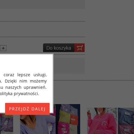
 coraz lepsze usługi,
a. Dzięki nim możemy
su naszych uprawnień.
lityka prywatności.
E) 2016/679 z dnia 27
 osobowych i w sprawie
jako "RODO", "ORODO",
my poinformować Cię o
ja 2018 roku. Poniżej