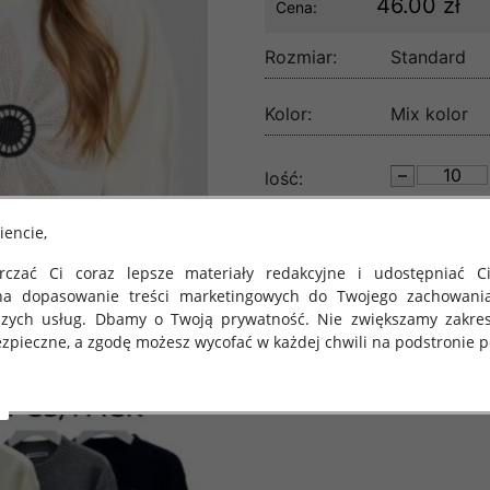
46.00 zł
Cena:
Rozmiar:
Standard
Kolor:
Mix kolor
lość:
iencie,
czać Ci coraz lepsze materiały redakcyjne i udostępniać Ci
na dopasowanie treści marketingowych do Twojego zachowani
szych usług. Dbamy o Twoją prywatność. Nie zwiększamy zakre
zpieczne, a zgodę możesz wycofać w każdej chwili na podstronie po
 obowiązuje Rozporządzenie Parlamentu Europejskiego i Rady (U
rawie ochrony osób fizycznych w związku z przetwarzaniem danych
 takich danych oraz uchylenia dyrektywy 95/46/WE (określane 
ozporządzenie o Ochronie Danych"). W związku z tym chcielibyś
 danych oraz zasadach, na jakich odbywa się to po dniu 25 ma