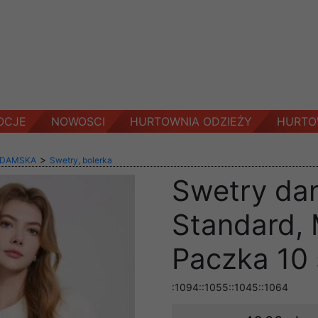
OCJE
NOWOSCI
HURTOWNIA ODZIEŻY
HURTO
>
 DAMSKA
Swetry, bolerka
Swetry da
Standard, 
Paczka 10 
:1094::1055::1045::1064