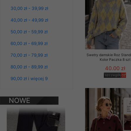
Materiały reklamowo -
30,00 zł - 39,99 zł
szczególności newsle
zawierającego akcept
40,00 zł - 49,99 zł
naszym Sklepie. Materi
50,00 zł - 59,99 zł
Wszelkie pytania, wni
osobowych prosimy zgł
60,00 zł - 69,99 zł
70,00 zł - 79,99 zł
Swetry damskie Roz Stand
Kolor Paczka 8 szt
80,00 zł - 89,99 zł
40.00 zł
szczegóły
Spodnie damskie
90,00 zł i więcej 9
jeansy Roz 25-30, 1
Kolor Paczka 10 szt
61.00 zł
NOWE
szczegóły
PRODUKTY