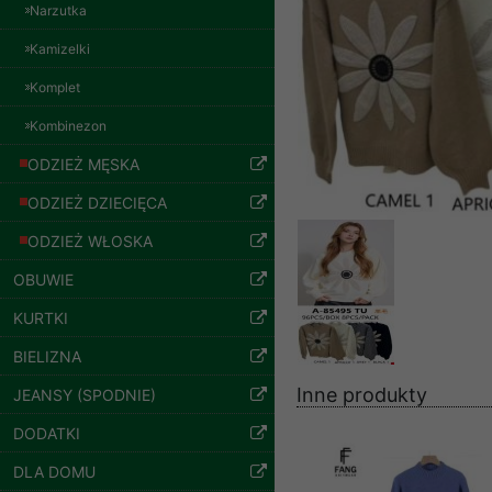
jeansy Roz 29-36, 1
znajdziesz podstawowe
Narzutka
Kolor Paczka 10 szt
57.00 zł
Potrzebujemy na to Two
Kamizelki
szczegóły
Jeżeli klikniesz przyc
Komplet
GROUP
Sp. z o.o.
Kombinezon
Wyrażenie zgody jest 
ODZIEŻ MĘSKA
wpływa na zgodność z 
ODZIEŻ DZIECIĘCA
Dodatkowe informacje,
Twoich danych, ograni
ODZIEŻ WŁOSKA
podejmowaniu decyzji
OBUWIE
danych osobowych) znaj
KURTKI
-------------------------------
BIELIZNA
Polityka prywatności
Inne produkty
JEANSY (SPODNIE)
Polityka prywatności s
Spodnie damskie
jeansy Roz 25-30, 1
DODATKI
Zapewniamy naszym Kli
Kolor Paczka 10 szt
DLA DOMU
61.00 zł
Dane osobowe przekaz