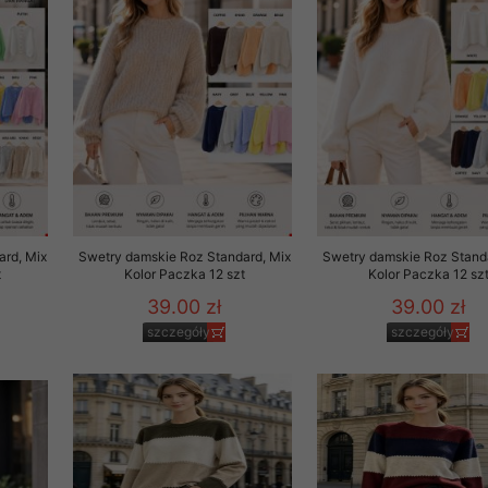
29 sierpnia 1997 r. o
entów przechowujemy na
ją jedynie uprawnieni
o swoich danych w celu
ientów osobom trzecim,
awnionych na podstawie
rd, Mix
Swetry damskie Roz Standard, Mix
Swetry damskie Roz Standa
t
Kolor Paczka 12 szt
Kolor Paczka 12 sz
ne na komputerze Klienta
brania naszej oferty do
39.00 zł
39.00 zł
zeglądarce internetowej
szczegóły
szczegóły
odłączenie tych plików
pisywane na komputerze