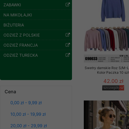
szczegóły
ZABAWKI
Klientów zezwolenia 
ochronie danych osobo
NA MIKOŁAJKI
serwerach zapewniają
pracownicy Sklepu.
BIŻUTERIA
Każdy Klient, który p
ODZIEŻ Z POLSKIE
ich weryfikacji, modyfik
ODZIEŻ FRANCJA
Sklep nie przekazuje,
ODZIEŻ TURECKA
chyba że dzieje się t
prawa organów państwa
Swetry damskie Roz S/M-L
Kolor Paczka 10 sz
Nasz Sklep posługuje si
przez nasz serwer i do
42.00 zł
jego indywidualnych po
szczegóły
Cena
opcję przyjmowania co
Spodnie damskie
jeansy Roz 25-30, 1
może wpłynąć na utrud
Kolor Paczka 10 szt
0,00 zł - 9,99 zł
Klienta przechowują in
61.00 zł
10,00 zł - 19,99 zł
• sesji Użytkownik
szczegóły
• ostatnio oglądany
20,00 zł - 29,99 zł