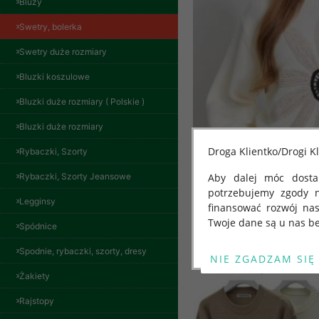
Bluzy
Swetry, bolerka
Swetry duże rozmiary
Bluzki koszulowe
Bluzki duże rozmiary ( Polskie )
Bluzki duże rozmiary
Droga Klientko/Drogi Kl
Rybaczki, Szorty
Rybaczki, Szorty Jeansowe
Aby dalej móc dostar
potrzebujemy zgody 
Legginsy
finansować rozwój na
Twoje dane są u nas be
Spódnice
Od 25 maja 2018 roku
Spodnie, rybaczki, szorty, dresy
kwietnia 2016 r. w sp
Żakiety
swobodnego przepływu
"GDPR" lub "Ogólne R
Rajstopy
przetwarzaniu Twoich
Spodnie damskie