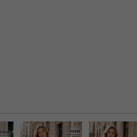
rzetwarzanie przez OMEZ
że wycofanie zgody nie
towania oraz usunięcia
ania zautomatyzowanemu
 przetwarzania Twoich
ych osobowych.
sem udzielonego przez