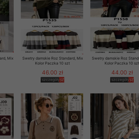
to zgodę. Dotyczy to w
anego przez nas linka
batach i nowościach w
w szczególności danych
rd, Mix
Swetry damskie Roz Standard, Mix
Swetry damskie Roz Standa
Kolor Paczka 10 szt
Kolor Paczka 10 sz
46.00 zł
44.00 zł
szczegóły
szczegóły