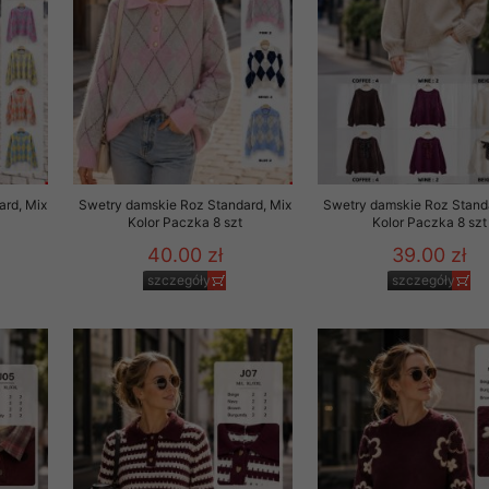
 promocyjne wysyłamy Klientom jedynie wówczas, gdy wyrazili na 
ttera wysyłanego Klientowi, jeżeli potwierdzi wyraźnie wskaz
ację na otrzymywanie newslettera o aktualnych promocjach, ra
ały te dotyczą wyłącznie oferty naszego Sklepu.
oski i sugestie odnoszące się do ochrony Państwa prywatności, 
aszać na email
ard, Mix
Swetry damskie Roz Standard, Mix
Swetry damskie Roz Standa
Kolor Paczka 8 szt
Kolor Paczka 8 szt
40.00 zł
39.00 zł
szczegóły
szczegóły