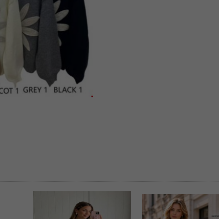
 informacje na ten temat.
jej zgody.
isk „Przejdź dalej” lub zamkniesz to okno, to wyrazisz zgodę na p
dobrowolne. Zgodę możesz w każdym momencie wycofać . Pamiętaj, 
prawem przetwarzania dokonanego wcześniej.
 w tym o przysługujących uprawnieniach (prawo dostępu, spros
czenia ich przetwarzania, prawo do ich przenoszenia, niepodleg
, w tym profilowaniu, a także prawo wyrażenia sprzeciwu wobec
dziesz w Polityce prywatności.
--------------------
klepu
entom pełne poszanowanie ich prywatności oraz ochronę ich dan
ywane nam przez Klientów przetwarzamy w sposób zgodny z zakre