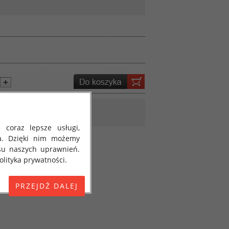
 coraz lepsze usługi,
a. Dzięki nim możemy
su naszych uprawnień.
lityka prywatności.
E) 2016/679 z dnia 27
 osobowych i w sprawie
jako "RODO", "ORODO",
my poinformować Cię o
ja 2018 roku. Poniżej