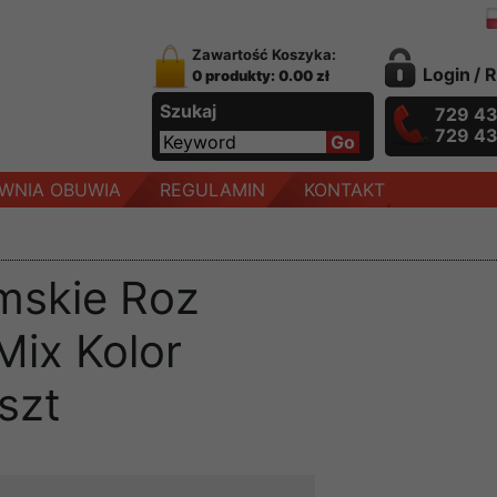
Zawartość Koszyka:
Login
/
R
0 produkty: 0.00 zł
Szukaj
729 4
729 4
WNIA OBUWIA
REGULAMIN
KONTAKT
mskie Roz
Mix Kolor
szt