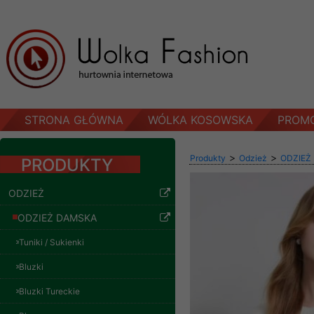
STRONA GŁÓWNA
WÓLKA KOSOWSKA
PROM
>
>
Produkty
Odzież
ODZIEŻ
PRODUKTY
ODZIEŻ
ODZIEŻ DAMSKA
Tuniki / Sukienki
Bluzki
Bluzki Tureckie