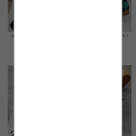
Stroje kąpielowe Roz 44-52, 1
Stroje kąpielowe Roz 44-52, 1
Kolor Paczka 10 szt.
Kolor Paczka 10 szt.
54.00 zł
54.00 zł
szczegóły
szczegóły