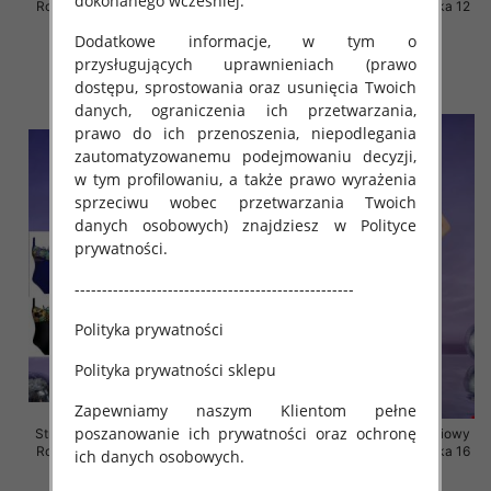
dokonanego wcześniej.
Roz 46-60, Mix Kolor Paczka 12
Roz 46-60, Mix Kolor Paczka 12
szt.
szt.
Dodatkowe informacje, w tym o
44.00 zł
44.00 zł
przysługujących uprawnieniach (prawo
szczegóły
szczegóły
dostępu, sprostowania oraz usunięcia Twoich
danych, ograniczenia ich przetwarzania,
prawo do ich przenoszenia, niepodlegania
zautomatyzowanemu podejmowaniu decyzji,
w tym profilowaniu, a także prawo wyrażenia
sprzeciwu wobec przetwarzania Twoich
danych osobowych) znajdziesz w Polityce
prywatności.
---------------------------------------------------
Polityka prywatności
Polityka prywatności sklepu
Zapewniamy naszym Klientom pełne
poszanowanie ich prywatności oraz ochronę
Stroje kąpielowe dwuczęściowy
Stroje kąpielowe dwuczęściowy
Roz 46-60, Mix Kolor Paczka 12
Roz 46-60, Mix Kolor Paczka 16
ich danych osobowych.
szt.
szt.