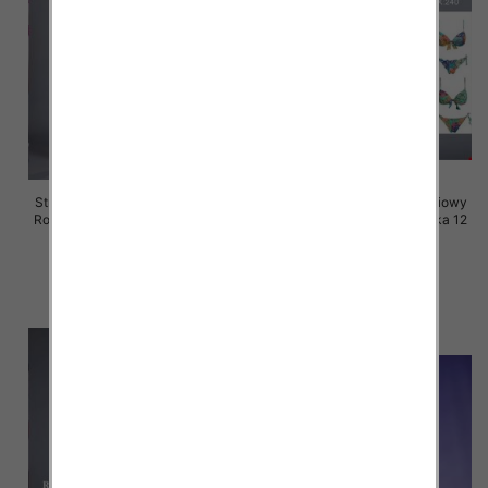
Stroje kąpielowe dwuczęściowy
Stroje kąpielowe dwuczęściowy
Roz 40-48, Mix Kolor Paczka 20
Roz 40-48, Mix Kolor Paczka 12
szt.
szt.
41.00 zł
41.00 zł
szczegóły
szczegóły