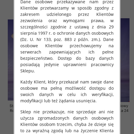
Dane osobowe przekazywane nam przez
44.00 zł
44.00 zł
Klientów przetwarzamy w sposób zgodny z
szczegóły
szczegóły
zakresem udzielonego przez Klientów
zezwolenia oraz wymogami prawa, w
szczególności zgodnie z ustawą z dnia 29
sierpnia 1997 r. o ochronie danych osobowych
(Dz. U. Nr 133, poz. 883 z późn. zm.). Dane
osobowe Klientów przechowujemy na
serwerach zapewniających ich pełne
bezpieczeństwo. Dostęp do bazy danych
posiadają jedynie uprawnieni pracownicy
Sklepu.
Każdy Klient, który przekazał nam swoje dane
osobowe ma pełną możliwość dostępu do
swoich danych w celu ich weryfikacji,
modyfikacji lub też żądania usunięcia.
Stroje kąpielowe dwuczęściowy
Stroje kąpielowe dwuczęściowy
Roz 46-60, Mix Kolor Paczka 16
Roz 46-60, Mix Kolor Paczka 24
Sklep nie przekazuje, nie sprzedaje ani nie
szt.
szt.
użycza zgromadzonych danych osobowych
44.00 zł
44.00 zł
Klientów osobom trzecim, chyba że dzieje się
to za wyraźną zgodą lub na życzenie Klienta
szczegóły
szczegóły