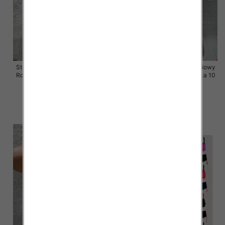
Stroje kąpielowe dwuczęściowy
Stroje kąpielowe dwuczęściowy
Roz 38-46, Mix Kolor Paczka 10
Roz 42-50, Mix Kolor Paczka 10
szt.
szt.
43.00 zł
41.00 zł
szczegóły
szczegóły