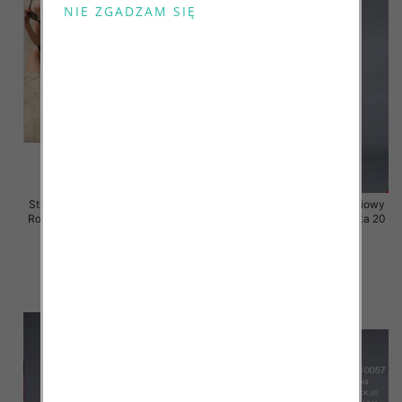
Stroje kąpielowe dwuczęściowy
Stroje kąpielowe dwuczęściowy
Roz 40-48, Mix Kolor Paczka 20
Roz 40-48, Mix Kolor Paczka 20
szt.
szt.
41.00 zł
41.00 zł
szczegóły
szczegóły