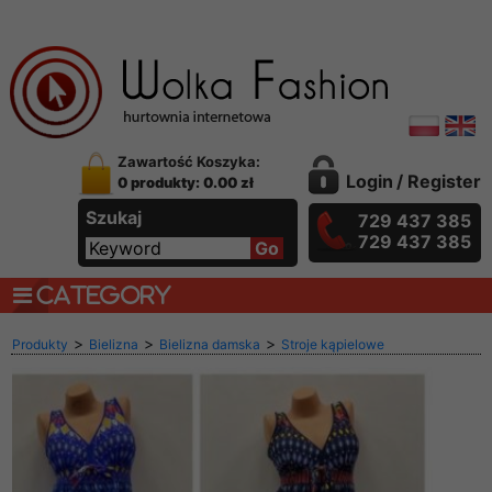
Zawartość Koszyka:
Login
/
Register
0 produkty: 0.00 zł
Szukaj
729 437 385
729 437 385
CATEGORY
>
>
>
Produkty
Bielizna
Bielizna damska
Stroje kąpielowe