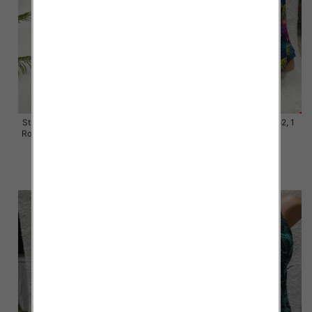
Stroje kąpielowe dwuczęściowy
Stroje kąpielowe Roz 44-52, 1
Roz 44-52, 1 Kolor Paczka 5 szt.
Kolor Paczka 10 szt.
46.00 zł
54.00 zł
szczegóły
szczegóły