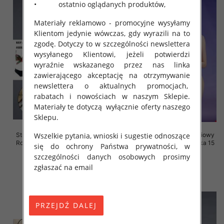
• ostatnio oglądanych produktów,
Materiały reklamowo - promocyjne wysyłamy
Klientom jedynie wówczas, gdy wyrazili na to
zgodę. Dotyczy to w szczególności newslettera
wysyłanego Klientowi, jeżeli potwierdzi
wyraźnie wskazanego przez nas linka
zawierającego akceptację na otrzymywanie
newslettera o aktualnych promocjach,
rabatach i nowościach w naszym Sklepie.
Materiały te dotyczą wyłącznie oferty naszego
Sklepu.
Stroje kąpielowe dwuczęściowy
Stroje kąpielowe dwuczęściowy
Wszelkie pytania, wnioski i sugestie odnoszące
Roz 40-48, Mix Kolor Paczka 15
Roz 40-48, Mix Kolor Paczka 15
się do ochrony Państwa prywatności, w
szt.
szt.
szczególności danych osobowych prosimy
44.00 zł
44.00 zł
zgłaszać na email
szczegóły
szczegóły