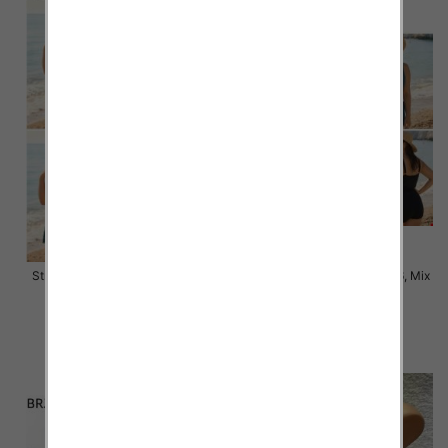
Stroje kąpielowe Roz 58-66, Mix
Stroje kąpielowe Roz 48-56, Mix
Kolor Paczka 10 szt.
Kolor Paczka 10 szt.
48.00 zł
45.00 zł
szczegóły
szczegóły