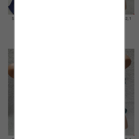
Stroje kąpielowe Roz 44-52, 1
Stroje kąpielowe Roz 54-62, 1
Kolor Paczka 10 szt.
Kolor Paczka 10 szt.
54.00 zł
48.00 zł
szczegóły
szczegóły