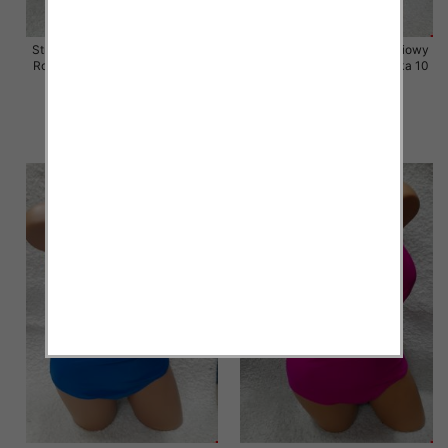
Stroje kąpielowe dwuczęściowy
Stroje kąpielowe dwuczęściowy
Roz 52-60, Mix Kolor Paczka 10
Roz 52-60, Mix Kolor Paczka 10
szt.
szt.
43.00 zł
41.00 zł
szczegóły
szczegóły