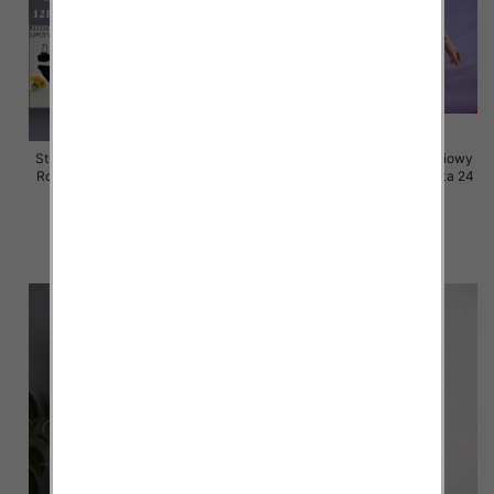
Stroje kąpielowe dwuczęściowy
Stroje kąpielowe dwuczęściowy
Roz 46-60, Mix Kolor Paczka 12
Roz 46-60, Mix Kolor Paczka 24
szt.
szt.
41.00 zł
40.00 zł
szczegóły
szczegóły