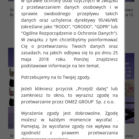
w sprawie ochrony osób fizycznych w związku
z przetwarzaniem danych osobowych i w
Stroje kąpielowe dwuczęściowy
Stroje kąpielowe dwuczęściowy
sprawie swobodnego przepływu takich
Roz 46-60, Mix Kolor Paczka 24
Roz 46-60, Mix Kolor Paczka 12
danych oraz uchylenia dyrektywy 95/46/WE
szt.
szt.
(określane jako "RODO", "ORODO", "GDPR" lub
41.00 zł
44.00 zł
"Ogólne Rozporządzenie o Ochronie Danych").
szczegóły
szczegóły
W związku z tym chcielibyśmy poinformować
Cię o przetwarzaniu Twoich danych oraz
zasadach, na jakich odbywa się to po dniu 25
maja 2018 roku. Poniżej znajdziesz
podstawowe informacje na ten temat.
Potrzebujemy na to Twojej zgody.
Jeżeli klikniesz przycisk „Przejdź dalej” lub
zamkniesz to okno, to wyrazisz zgodę na
przetwarzanie przez OMEZ GROUP
Sp. z o.o.
Wyrażenie zgody jest dobrowolne. Zgodę
możesz w każdym momencie wycofać .
Pamiętaj, że wycofanie zgody nie wpływa na
zgodność z prawem przetwarzania
Stroje kąpielowe dwuczęściowy
Stroje kąpielowe dwuczęściowy