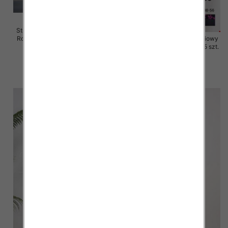
Stroje kąpielowe dwuczęściowy
Roz 48-56, Mix Kolor Paczka 15
Stroje kąpielowe dwuczęściowy
szt.
Roz 48-56, 1 Kolor Paczka 5 szt.
40.00 zł
54.00 zł
szczegóły
szczegóły