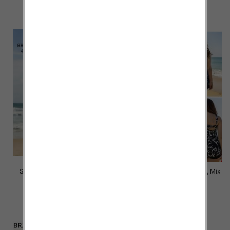
szczegóły
szczegóły
Stroje kąpielowe Roz 44-52, 1
Stroje kąpielowe Roz 58-66, Mix
Kolor Paczka 10 szt.
Kolor Paczka 10 szt.
30.00 zł
45.00 zł
szczegóły
szczegóły