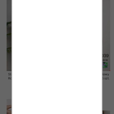
Stroje kąpielowe dwuczęściowy
Stroje kąpielowe dwuczęściowy
Roz 48-56, 1 Kolor Paczka 5 szt.
Roz 48-56, 1 Kolor Paczka 5 szt.
49.00 zł
49.00 zł
szczegóły
szczegóły