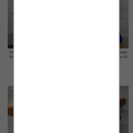
Stroje kąpielowe dwuczęściowy
Stroje kąpielowe dwuczęściowy
Roz 38-46, Mix Kolor Paczka 10
Roz 38-46, Mix Kolor Paczka 10
szt.
szt.
43.00 zł
43.00 zł
szczegóły
szczegóły