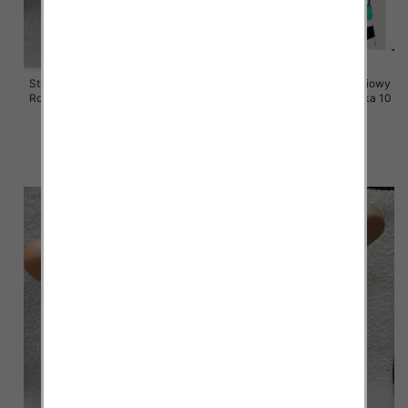
Stroje kąpielowe dwuczęściowy
Stroje kąpielowe dwuczęściowy
Roz 42-50, Mix Kolor Paczka 10
Roz 40-44, Mix Kolor Paczka 10
szt.
szt.
41.00 zł
36.00 zł
szczegóły
szczegóły