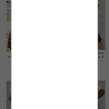
Stroje kąpielowe dwuczęściowy
Stroje kąpielowe Roz 48-56, Mix
Roz 38-46, Mix Kolor Paczka 10
Kolor Paczka 10 szt.
szt.
45.00 zł
43.00 zł
szczegóły
szczegóły