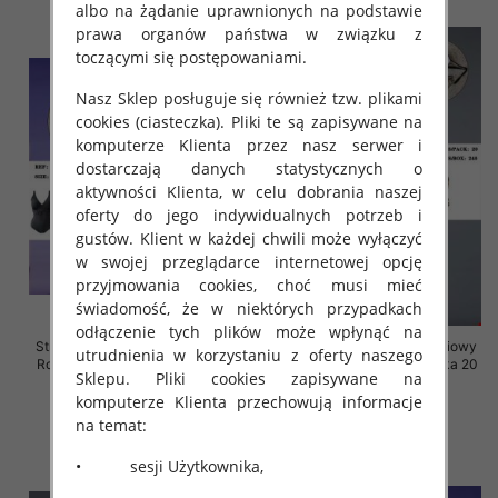
albo na żądanie uprawnionych na podstawie
prawa organów państwa w związku z
toczącymi się postępowaniami.
Nasz Sklep posługuje się również tzw. plikami
cookies (ciasteczka). Pliki te są zapisywane na
komputerze Klienta przez nasz serwer i
dostarczają danych statystycznych o
aktywności Klienta, w celu dobrania naszej
oferty do jego indywidualnych potrzeb i
gustów. Klient w każdej chwili może wyłączyć
w swojej przeglądarce internetowej opcję
przyjmowania cookies, choć musi mieć
świadomość, że w niektórych przypadkach
odłączenie tych plików może wpłynąć na
Stroje kąpielowe dwuczęściowy
Stroje kąpielowe dwuczęściowy
utrudnienia w korzystaniu z oferty naszego
Roz 46-60, Mix Kolor Paczka 16
Roz 40-48, Mix Kolor Paczka 20
Sklepu. Pliki cookies zapisywane na
szt.
szt.
komputerze Klienta przechowują informacje
46.00 zł
44.00 zł
na temat:
szczegóły
szczegóły
• sesji Użytkownika,