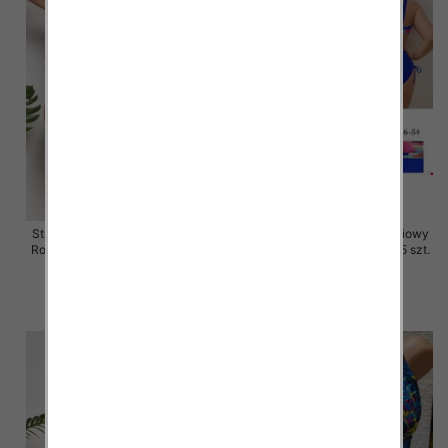
Stroje kąpielowe dwuczęściowy
Stroje kąpielowe dwuczęściowy
Roz 40-48, 1 Kolor Paczka 5 szt.
Roz 46-54, 1 Kolor Paczka 5 szt.
49.00 zł
47.00 zł
szczegóły
szczegóły