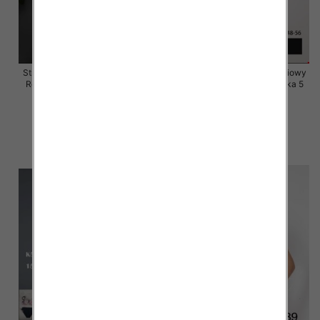
Stroje kąpielowe dwuczęściowy
Stroje kąpielowe dwuczęściowy
Roz 54-62, Mix Kolor Paczka 5
Roz 48-56, Mix Kolor Paczka 5
szt.
szt.
55.00 zł
55.00 zł
szczegóły
szczegóły