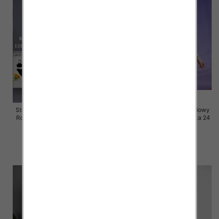
Stroje kąpielowe dwuczęściowy
Stroje kąpielowe dwuczęściowy
Roz 46-60, Mix Kolor Paczka 12
Roz 46-60, Mix Kolor Paczka 24
szt.
szt.
41.00 zł
40.00 zł
szczegóły
szczegóły