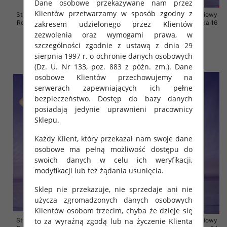
Dane osobowe przekazywane nam przez
Klientów przetwarzamy w sposób zgodny z
Stroje kąpielowe dwuczęściowy
Stroje kąpielowe dwuczęściowy
Roz 46-60, Mix Kolor Paczka 12
Roz 46-60, Mix Kolor Paczka 16
zakresem udzielonego przez Klientów
szt.
szt.
zezwolenia oraz wymogami prawa, w
szczególności zgodnie z ustawą z dnia 29
44.00 zł
44.00 zł
sierpnia 1997 r. o ochronie danych osobowych
szczegóły
szczegóły
(Dz. U. Nr 133, poz. 883 z późn. zm.). Dane
osobowe Klientów przechowujemy na
serwerach zapewniających ich pełne
bezpieczeństwo. Dostęp do bazy danych
posiadają jedynie uprawnieni pracownicy
Sklepu.
Każdy Klient, który przekazał nam swoje dane
osobowe ma pełną możliwość dostępu do
swoich danych w celu ich weryfikacji,
modyfikacji lub też żądania usunięcia.
Sklep nie przekazuje, nie sprzedaje ani nie
użycza zgromadzonych danych osobowych
Klientów osobom trzecim, chyba że dzieje się
to za wyraźną zgodą lub na życzenie Klienta
Stroje kąpielowe dwuczęściowy
Stroje kąpielowe dwuczęściowy