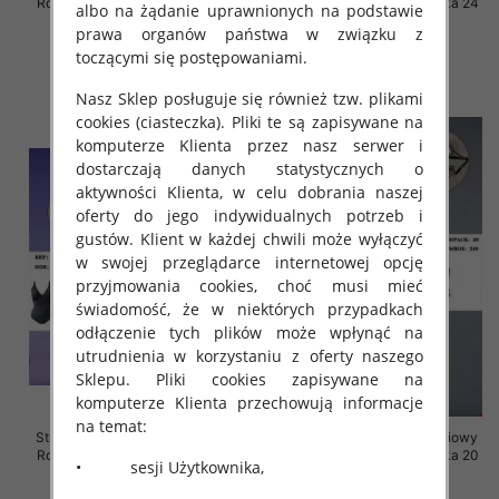
Roz 46-60, Mix Kolor Paczka 16
Roz 46-60, Mix Kolor Paczka 24
albo na żądanie uprawnionych na podstawie
szt.
szt.
prawa organów państwa w związku z
44.00 zł
44.00 zł
toczącymi się postępowaniami.
szczegóły
szczegóły
Nasz Sklep posługuje się również tzw. plikami
cookies (ciasteczka). Pliki te są zapisywane na
komputerze Klienta przez nasz serwer i
dostarczają danych statystycznych o
aktywności Klienta, w celu dobrania naszej
oferty do jego indywidualnych potrzeb i
gustów. Klient w każdej chwili może wyłączyć
w swojej przeglądarce internetowej opcję
przyjmowania cookies, choć musi mieć
świadomość, że w niektórych przypadkach
odłączenie tych plików może wpłynąć na
utrudnienia w korzystaniu z oferty naszego
Sklepu. Pliki cookies zapisywane na
komputerze Klienta przechowują informacje
na temat:
Stroje kąpielowe dwuczęściowy
Stroje kąpielowe dwuczęściowy
Roz 46-60, Mix Kolor Paczka 16
Roz 40-48, Mix Kolor Paczka 20
• sesji Użytkownika,
szt.
szt.