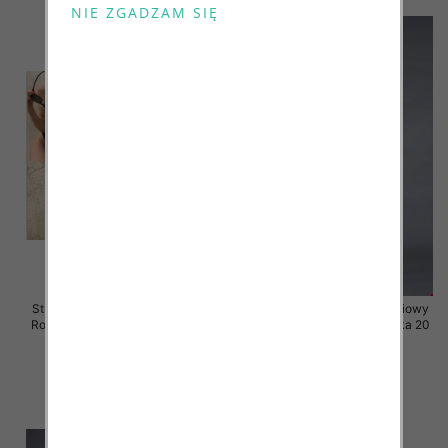
Stroje kąpielowe dwuczęściowy
Stroje kąpielowe dwuczęściowy
Roz 40-48, Mix Kolor Paczka 20
Roz 40-48, Mix Kolor Paczka 20
szt.
szt.
41.00 zł
41.00 zł
szczegóły
szczegóły