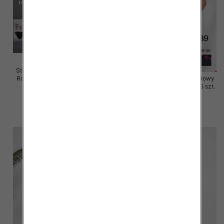
Stroje kąpielowe dwuczęściowy
Roz 48-56, Mix Kolor Paczka 15
Stroje kąpielowe dwuczęściowy
szt.
Roz 48-56, 1 Kolor Paczka 5 szt.
40.00 zł
54.00 zł
szczegóły
szczegóły