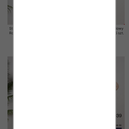
Stroje kąpielowe dwuczęściowy
Stroje kąpielowe dwuczęściowy
Roz 48-56, 1 Kolor Paczka 5 szt.
Roz 48-56, 1 Kolor Paczka 5 szt.
54.00 zł
54.00 zł
szczegóły
szczegóły