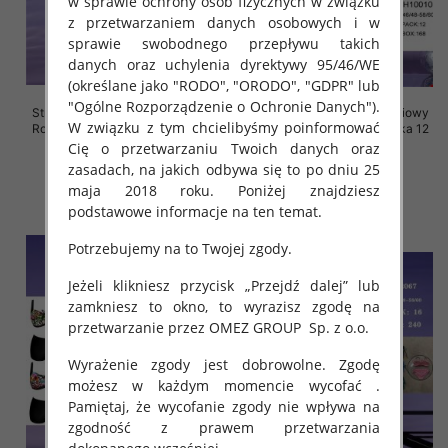
w sprawie ochrony osób fizycznych w związku
z przetwarzaniem danych osobowych i w
sprawie swobodnego przepływu takich
danych oraz uchylenia dyrektywy 95/46/WE
(określane jako "RODO", "ORODO", "GDPR" lub
"Ogólne Rozporządzenie o Ochronie Danych").
Stroje kąpielowe dwuczęściowy
Stroje kąpielowe dwuczęściowy
W związku z tym chcielibyśmy poinformować
Roz 46-60, Mix Kolor Paczka 24
Roz 46-60, Mix Kolor Paczka 12
szt.
szt.
Cię o przetwarzaniu Twoich danych oraz
zasadach, na jakich odbywa się to po dniu 25
41.00 zł
44.00 zł
maja 2018 roku. Poniżej znajdziesz
szczegóły
szczegóły
podstawowe informacje na ten temat.
Potrzebujemy na to Twojej zgody.
Jeżeli klikniesz przycisk „Przejdź dalej” lub
zamkniesz to okno, to wyrazisz zgodę na
przetwarzanie przez OMEZ GROUP
Sp. z o.o.
Wyrażenie zgody jest dobrowolne. Zgodę
możesz w każdym momencie wycofać .
Pamiętaj, że wycofanie zgody nie wpływa na
zgodność z prawem przetwarzania