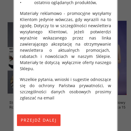
46.00 zł
44.00 zł
• ostatnio oglądanych produktów,
szczegóły
szczegóły
Materiały reklamowo - promocyjne wysyłamy
Klientom jedynie wówczas, gdy wyrazili na to
zgodę. Dotyczy to w szczególności newslettera
wysyłanego Klientowi, jeżeli potwierdzi
wyraźnie wskazanego przez nas linka
zawierającego akceptację na otrzymywanie
newslettera o aktualnych promocjach,
rabatach i nowościach w naszym Sklepie.
Materiały te dotyczą wyłącznie oferty naszego
Sklepu.
Wszelkie pytania, wnioski i sugestie odnoszące
się do ochrony Państwa prywatności, w
szczególności danych osobowych prosimy
zgłaszać na email
Stroje kąpielowe dwuczęściowy
Stroje kąpielowe dwuczęściowy
Roz 40-48, Mix Kolor Paczka 15
Roz 40-48, Mix Kolor Paczka 15
szt.
szt.
44.00 zł
44.00 zł
szczegóły
szczegóły