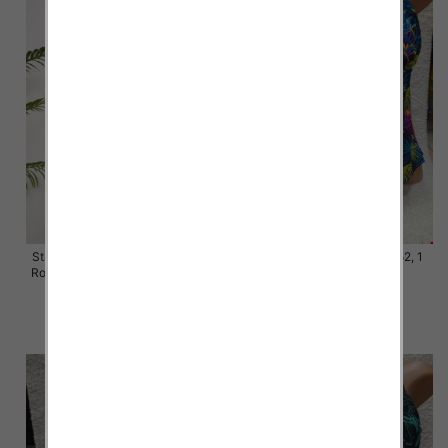
Stroje kąpielowe dwuczęściowy
Stroje kąpielowe Roz 44-52, 1
Roz 44-52, 1 Kolor Paczka 5 szt.
Kolor Paczka 10 szt.
46.00 zł
54.00 zł
szczegóły
szczegóły