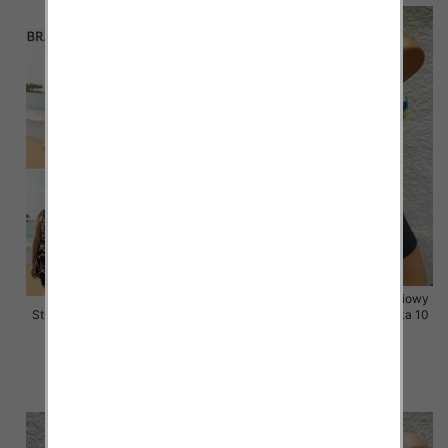
Stroje kąpielowe dwuczęściowy
Stroje kąpielowe Roz 48-56, Mix
Roz 38-46, Mix Kolor Paczka 10
Kolor Paczka 10 szt.
szt.
45.00 zł
43.00 zł
szczegóły
szczegóły