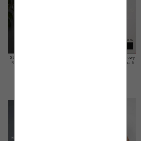
Stroje kąpielowe dwuczęściowy
Stroje kąpielowe dwuczęściowy
Roz 54-62, Mix Kolor Paczka 5
Roz 48-56, Mix Kolor Paczka 5
szt.
szt.
55.00 zł
55.00 zł
szczegóły
szczegóły