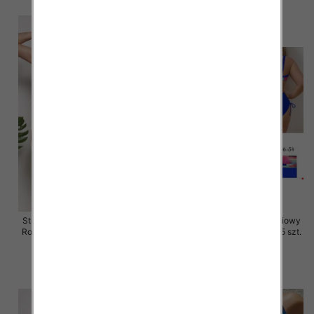
Stroje kąpielowe dwuczęściowy
Stroje kąpielowe dwuczęściowy
Roz 40-48, 1 Kolor Paczka 5 szt.
Roz 46-54, 1 Kolor Paczka 5 szt.
49.00 zł
47.00 zł
szczegóły
szczegóły