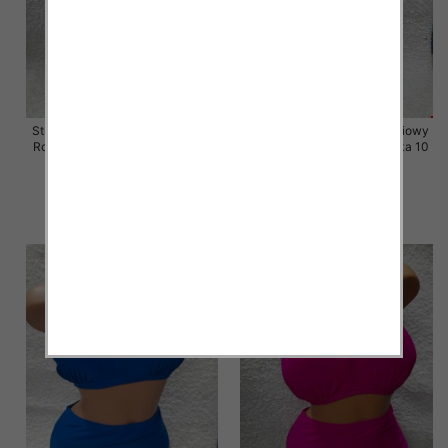
Stroje kąpielowe dwuczęściowy
Stroje kąpielowe dwuczęściowy
Roz 52-60, Mix Kolor Paczka 10
Roz 52-60, Mix Kolor Paczka 10
szt.
szt.
43.00 zł
41.00 zł
szczegóły
szczegóły