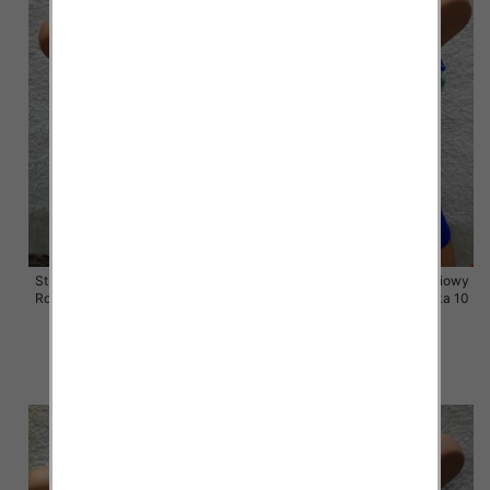
Stroje kąpielowe dwuczęściowy
Stroje kąpielowe dwuczęściowy
Roz 38-46, Mix Kolor Paczka 10
Roz 38-46, Mix Kolor Paczka 10
szt.
szt.
43.00 zł
43.00 zł
szczegóły
szczegóły