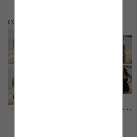
30.00 zł
45.00 zł
szczegóły
szczegóły
Stroje kąpielowe Roz 58-66, Mix
Stroje kąpielowe Roz 48-56, Mix
Kolor Paczka 10 szt.
Kolor Paczka 10 szt.
48.00 zł
45.00 zł
szczegóły
szczegóły