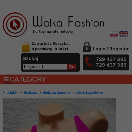
Zawartość Koszyka:
Login
/
Register
0 produkty: 0.00 zł
Szukaj
729 437 385
729 437 385
CATEGORY
>
>
>
Produkty
Bielizna
Bielizna damska
Stroje kąpielowe