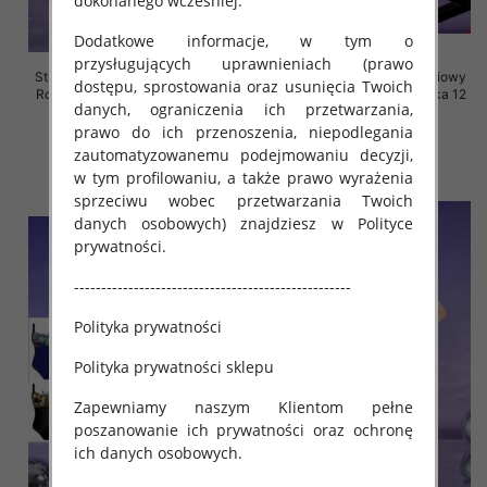
dokonanego wcześniej.
Dodatkowe informacje, w tym o
przysługujących uprawnieniach (prawo
Stroje kąpielowe dwuczęściowy
Stroje kąpielowe dwuczęściowy
dostępu, sprostowania oraz usunięcia Twoich
Roz 46-60, Mix Kolor Paczka 12
Roz 46-60, Mix Kolor Paczka 12
danych, ograniczenia ich przetwarzania,
szt.
szt.
prawo do ich przenoszenia, niepodlegania
44.00 zł
44.00 zł
zautomatyzowanemu podejmowaniu decyzji,
szczegóły
szczegóły
w tym profilowaniu, a także prawo wyrażenia
sprzeciwu wobec przetwarzania Twoich
danych osobowych) znajdziesz w Polityce
prywatności.
---------------------------------------------------
Polityka prywatności
Polityka prywatności sklepu
Zapewniamy naszym Klientom pełne
poszanowanie ich prywatności oraz ochronę
ich danych osobowych.