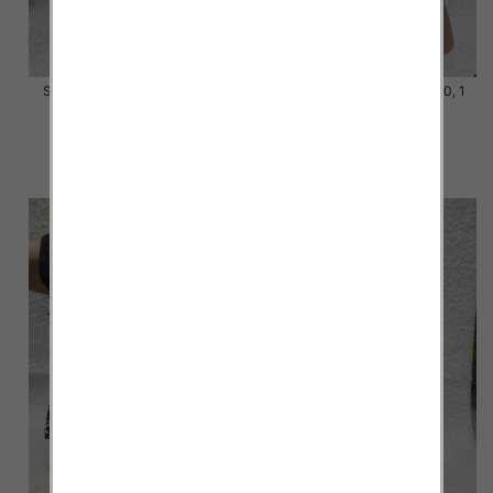
Stroje kąpielowe Roz 54-62, 1
Stroje kąpielowe Roz 52-60, 1
Kolor Paczka 10 szt.
Kolor Paczka 10 szt.
48.00 zł
45.00 zł
szczegóły
szczegóły