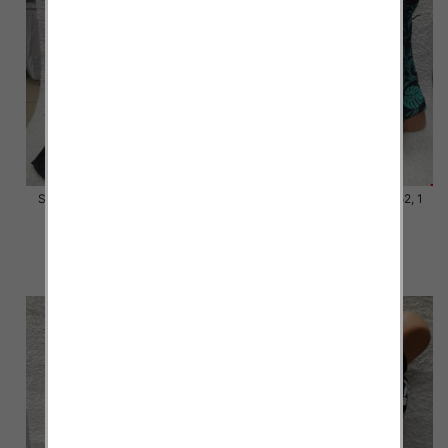
Stroje kąpielowe Roz 44-52, 1
Stroje kąpielowe Roz 44-52, 1
Kolor Paczka 10 szt.
Kolor Paczka 10 szt.
54.00 zł
54.00 zł
szczegóły
szczegóły