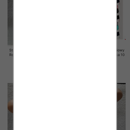
Stroje kąpielowe dwuczęściowy
Stroje kąpielowe dwuczęściowy
Roz 42-50, Mix Kolor Paczka 10
Roz 40-44, Mix Kolor Paczka 10
szt.
szt.
41.00 zł
36.00 zł
szczegóły
szczegóły