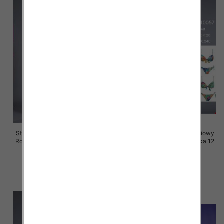
Stroje kąpielowe dwuczęściowy
Stroje kąpielowe dwuczęściowy
Roz 40-48, Mix Kolor Paczka 20
Roz 40-48, Mix Kolor Paczka 12
szt.
szt.
41.00 zł
41.00 zł
szczegóły
szczegóły