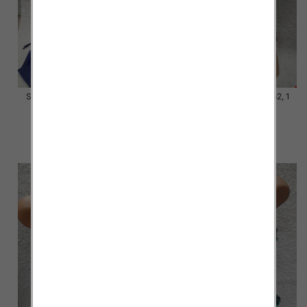
Stroje kąpielowe Roz 44-52, 1
Stroje kąpielowe Roz 54-62, 1
Kolor Paczka 10 szt.
Kolor Paczka 10 szt.
54.00 zł
48.00 zł
szczegóły
szczegóły