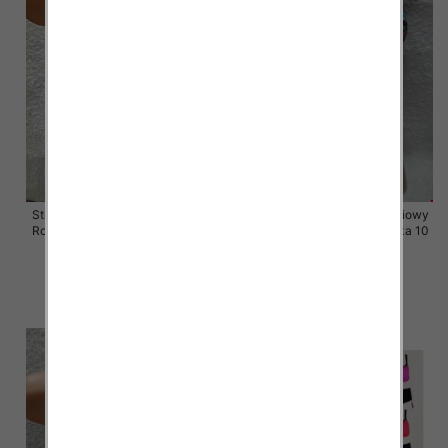
Stroje kąpielowe dwuczęściowy
Stroje kąpielowe dwuczęściowy
Roz 38-46, Mix Kolor Paczka 10
Roz 42-50, Mix Kolor Paczka 10
szt.
szt.
43.00 zł
41.00 zł
szczegóły
szczegóły