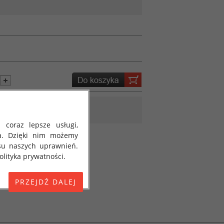
 coraz lepsze usługi,
a. Dzięki nim możemy
su naszych uprawnień.
lityka prywatności.
E) 2016/679 z dnia 27
 osobowych i w sprawie
jako "RODO", "ORODO",
my poinformować Cię o
ja 2018 roku. Poniżej