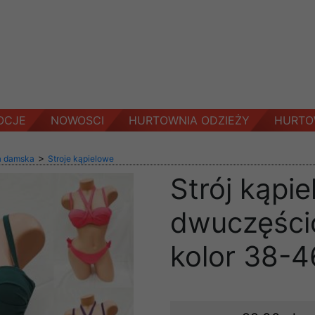
OCJE
NOWOSCI
HURTOWNIA ODZIEŻY
HURTO
>
a damska
Stroje kąpielowe
Strój kąpi
dwuczęści
kolor 38-4