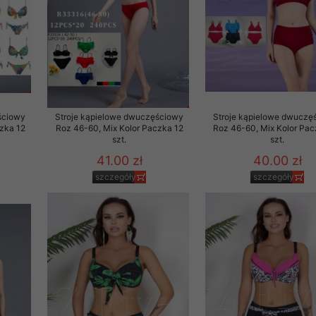
ściowy
Stroje kąpielowe dwuczęściowy
Stroje kąpielowe dwuczę
zka 12
Roz 46-60, Mix Kolor Paczka 12
Roz 46-60, Mix Kolor Pa
szt.
szt.
41.00 zł
40.00 zł
szczegóły
szczegóły