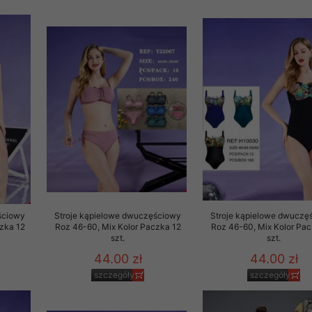
rzetwarzanie przez OMEZ
że wycofanie zgody nie
towania oraz usunięcia
ania zautomatyzowanemu
 przetwarzania Twoich
ściowy
Stroje kąpielowe dwuczęściowy
Stroje kąpielowe dwuczę
zka 12
Roz 46-60, Mix Kolor Paczka 12
Roz 46-60, Mix Kolor Pac
szt.
szt.
44.00 zł
44.00 zł
szczegóły
szczegóły
ych osobowych.
sem udzielonego przez