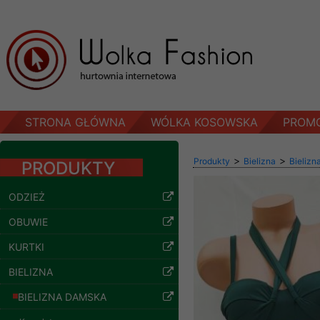
STRONA GŁÓWNA
WÓLKA KOSOWSKA
PROM
>
>
Produkty
Bielizna
Bielizn
PRODUKTY
ODZIEŻ
OBUWIE
Spodnie damskie
jeansy Roz 29-36, 1
KURTKI
Kolor Paczka 10 szt
57.00 zł
BIELIZNA
szczegóły
BIELIZNA DAMSKA