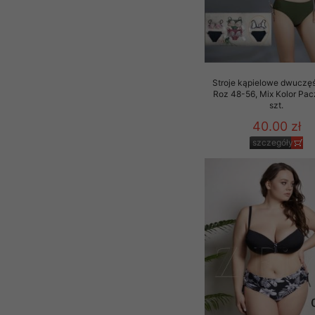
Stroje kąpielowe dwuczę
Roz 48-56, Mix Kolor Pac
szt.
40.00 zł
szczegóły