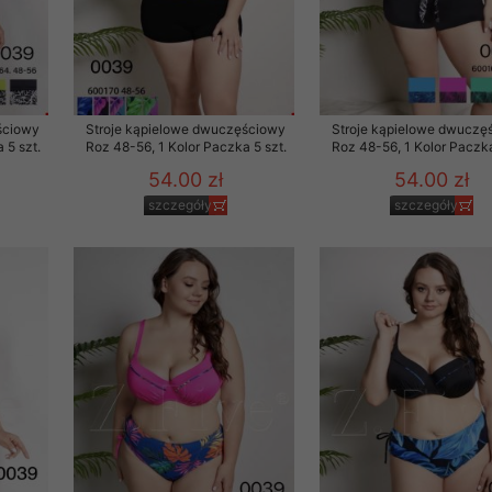
ściowy
Stroje kąpielowe dwuczęściowy
Stroje kąpielowe dwuczę
 5 szt.
Roz 48-56, 1 Kolor Paczka 5 szt.
Roz 48-56, 1 Kolor Paczka
54.00 zł
54.00 zł
szczegóły
szczegóły