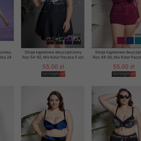
ściowy
Stroje kąpielowe dwuczęściowy
Stroje kąpielowe dwuczę
czka 24
Roz 54-62, Mix Kolor Paczka 5 szt.
Roz 48-56, Mix Kolor Paczk
55.00 zł
55.00 zł
szczegóły
szczegóły