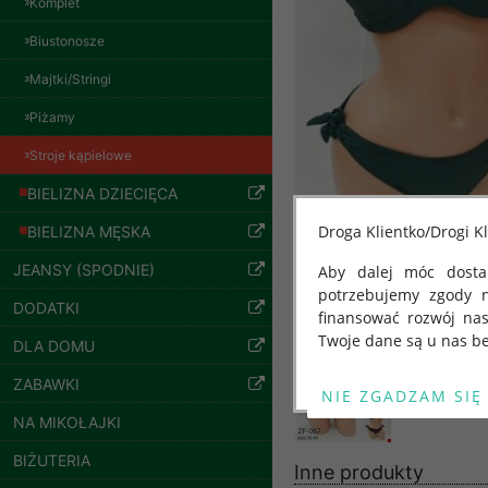
Komplet
Biustonosze
Majtki/Stringi
Piżamy
Stroje kąpielowe
BIELIZNA DZIECIĘCA
Droga Klientko/Drogi Kl
BIELIZNA MĘSKA
JEANSY (SPODNIE)
Aby dalej móc dostar
Spodnie damskie
potrzebujemy zgody 
jeansy Roz 25-30, 1
DODATKI
finansować rozwój na
Kolor Paczka 10 szt
Twoje dane są u nas be
61.00 zł
DLA DOMU
szczegóły
Od 25 maja 2018 roku
ZABAWKI
kwietnia 2016 r. w sp
NA MIKOŁAJKI
swobodnego przepływu
"GDPR" lub "Ogólne R
BIŻUTERIA
Inne produkty
przetwarzaniu Twoich