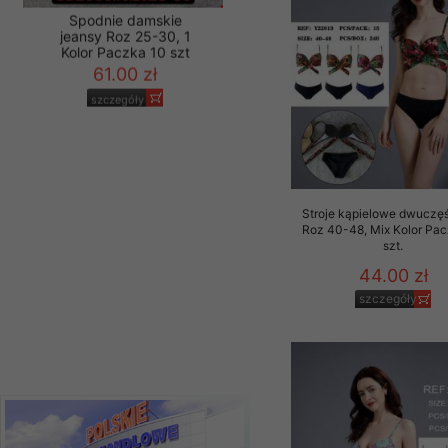
Materiały reklamowo -
szczególności newsle
zawierającego akcept
Spodnie damskie
naszym Sklepie. Materi
jeansy Roz 25-30, 1
Kolor Paczka 10 szt
Wszelkie pytania, wni
61.00 zł
osobowych prosimy zgł
szczegóły
Stroje kąpielowe dwuczę
Roz 40-48, Mix Kolor Pac
szt.
44.00 zł
szczegóły