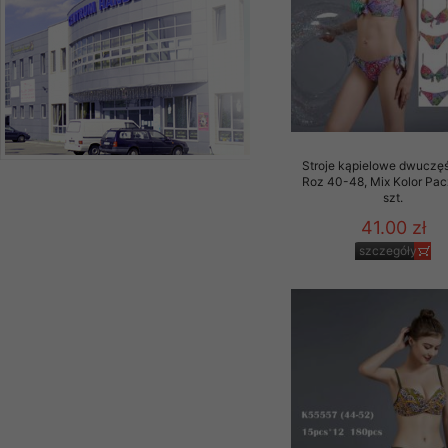
Stroje kąpielowe dwuczę
Roz 40-48, Mix Kolor Pac
szt.
41.00 zł
szczegóły