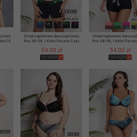
ściowy
Stroje kąpielowe dwuczęściowy
Stroje kąpielowe dwuczę
zka 15
Roz 48-56, 1 Kolor Paczka 5 szt.
Roz 48-56, 1 Kolor Paczka
54.00 zł
54.00 zł
szczegóły
szczegóły