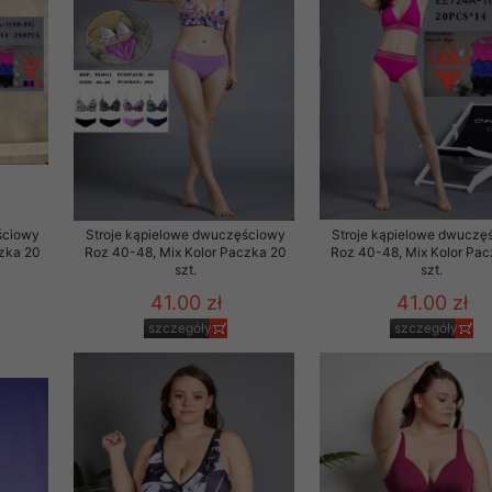
to zgodę. Dotyczy to w
anego przez nas linka
batach i nowościach w
w szczególności danych
ściowy
Stroje kąpielowe dwuczęściowy
Stroje kąpielowe dwuczę
czka 20
Roz 40-48, Mix Kolor Paczka 20
Roz 40-48, Mix Kolor Pa
szt.
szt.
41.00 zł
41.00 zł
szczegóły
szczegóły