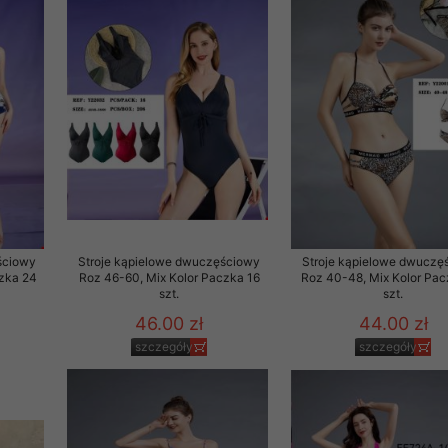
29 sierpnia 1997 r. o
entów przechowujemy na
ją jedynie uprawnieni
o swoich danych w celu
ientów osobom trzecim,
awnionych na podstawie
ne na komputerze Klienta
ściowy
Stroje kąpielowe dwuczęściowy
Stroje kąpielowe dwuczę
brania naszej oferty do
czka 24
Roz 46-60, Mix Kolor Paczka 16
Roz 40-48, Mix Kolor Pa
szt.
szt.
zeglądarce internetowej
odłączenie tych plików
46.00 zł
44.00 zł
pisywane na komputerze
szczegóły
szczegóły