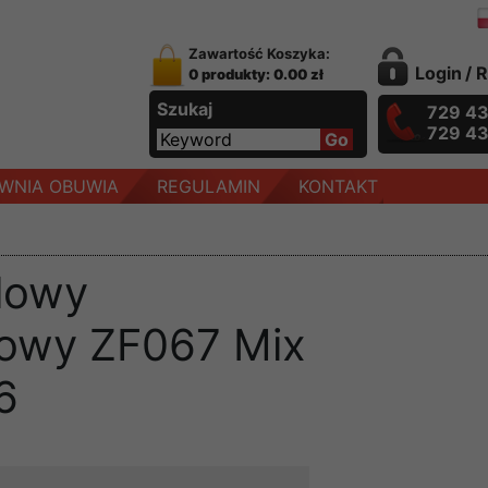
Zawartość Koszyka:
Login
/
R
0 produkty: 0.00 zł
Szukaj
729 4
729 4
WNIA OBUWIA
REGULAMIN
KONTAKT
elowy
owy ZF067 Mix
6