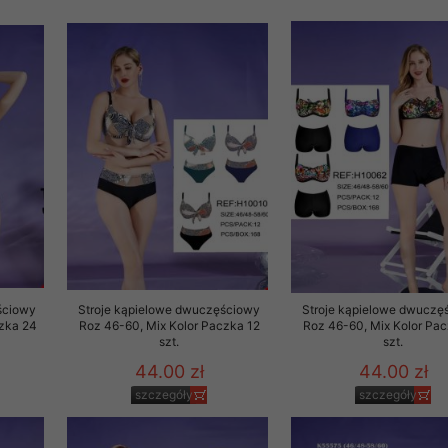
 informacje na ten temat.
jej zgody.
isk „Przejdź dalej” lub zamkniesz to okno, to wyrazisz zgodę na p
dobrowolne. Zgodę możesz w każdym momencie wycofać . Pamiętaj, 
prawem przetwarzania dokonanego wcześniej.
 w tym o przysługujących uprawnieniach (prawo dostępu, spros
czenia ich przetwarzania, prawo do ich przenoszenia, niepodleg
, w tym profilowaniu, a także prawo wyrażenia sprzeciwu wobec
dziesz w Polityce prywatności.
--------------------
ściowy
Stroje kąpielowe dwuczęściowy
Stroje kąpielowe dwuczę
czka 24
Roz 46-60, Mix Kolor Paczka 12
Roz 46-60, Mix Kolor Pac
szt.
szt.
44.00 zł
44.00 zł
klepu
szczegóły
szczegóły
entom pełne poszanowanie ich prywatności oraz ochronę ich dan
ywane nam przez Klientów przetwarzamy w sposób zgodny z zakre