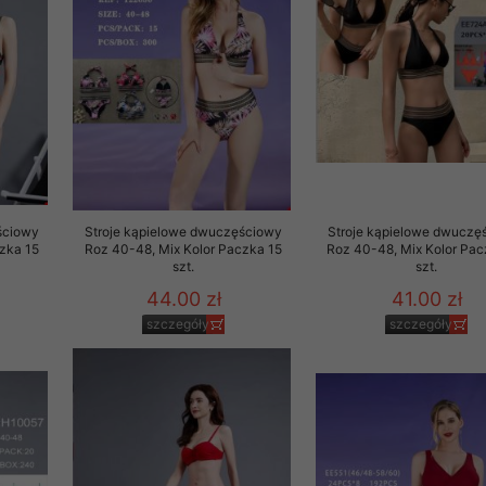
 promocyjne wysyłamy Klientom jedynie wówczas, gdy wyrazili na 
ttera wysyłanego Klientowi, jeżeli potwierdzi wyraźnie wskaz
ację na otrzymywanie newslettera o aktualnych promocjach, ra
ały te dotyczą wyłącznie oferty naszego Sklepu.
oski i sugestie odnoszące się do ochrony Państwa prywatności, 
aszać na email
ściowy
Stroje kąpielowe dwuczęściowy
Stroje kąpielowe dwuczę
zka 15
Roz 40-48, Mix Kolor Paczka 15
Roz 40-48, Mix Kolor Pa
szt.
szt.
44.00 zł
41.00 zł
szczegóły
szczegóły