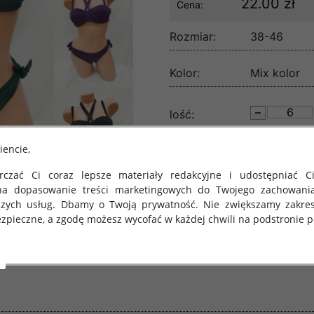
22.00 zł
Cena:
Rozmiar:
38-46
Kolor:
Mix kolor
lość:
iencie,
czać Ci coraz lepsze materiały redakcyjne i udostępniać Ci
na dopasowanie treści marketingowych do Twojego zachowani
szych usług. Dbamy o Twoją prywatność. Nie zwiększamy zakre
zpieczne, a zgodę możesz wycofać w każdej chwili na podstronie po
 obowiązuje Rozporządzenie Parlamentu Europejskiego i Rady (U
rawie ochrony osób fizycznych w związku z przetwarzaniem danych
 takich danych oraz uchylenia dyrektywy 95/46/WE (określane 
ozporządzenie o Ochronie Danych"). W związku z tym chcielibyś
 danych oraz zasadach, na jakich odbywa się to po dniu 25 ma