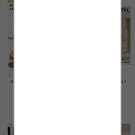
Stopki damskie Roz 35-42, Mix
Stopki damskie Roz 35-42, 1
kolor Paczka 40 szt
kolor Paczka 40 szt
2.80 zł
2.80 zł
szczegóły
szczegóły