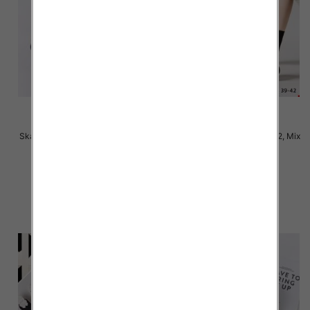
Skarpety damskie Roz 35-42, Mix
Skarpety damskie Roz 35-42, Mix
kolor Paczka 40 szt
kolor Paczka 40 szt
2.50 zł
2.50 zł
szczegóły
szczegóły