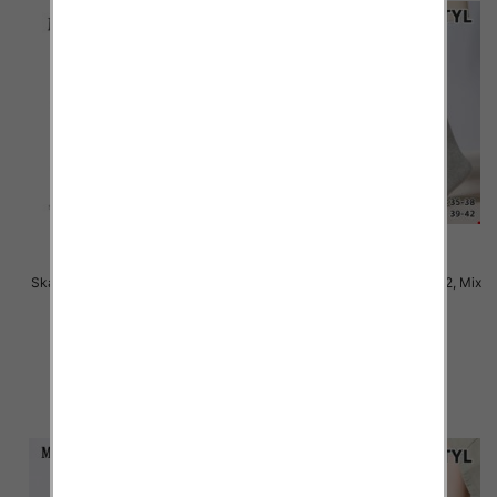
Skarpety damskie Roz 35-42, Mix
Skarpety damskie Roz 35-42, Mix
kolor Paczka 40 szt
kolor Paczka 40 szt
2.50 zł
2.50 zł
szczegóły
szczegóły