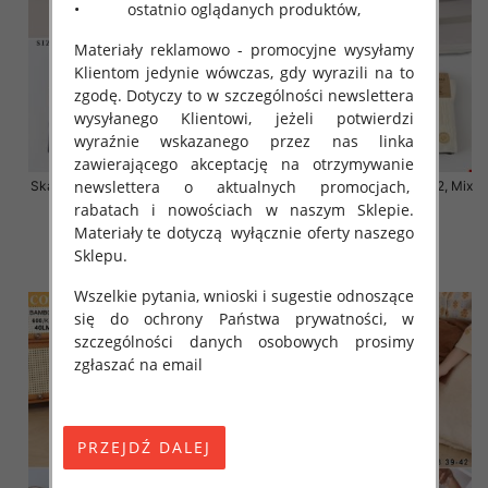
• ostatnio oglądanych produktów,
Materiały reklamowo - promocyjne wysyłamy
Klientom jedynie wówczas, gdy wyrazili na to
zgodę. Dotyczy to w szczególności newslettera
wysyłanego Klientowi, jeżeli potwierdzi
wyraźnie wskazanego przez nas linka
zawierającego akceptację na otrzymywanie
newslettera o aktualnych promocjach,
Skarpety damskie Roz 35-42, Mix
Skarpety damskie Roz 35-42, Mix
kolor Paczka 40 szt
kolor Paczka 40 szt
rabatach i nowościach w naszym Sklepie.
Materiały te dotyczą wyłącznie oferty naszego
3.20 zł
3.20 zł
Sklepu.
szczegóły
szczegóły
Wszelkie pytania, wnioski i sugestie odnoszące
się do ochrony Państwa prywatności, w
szczególności danych osobowych prosimy
zgłaszać na email