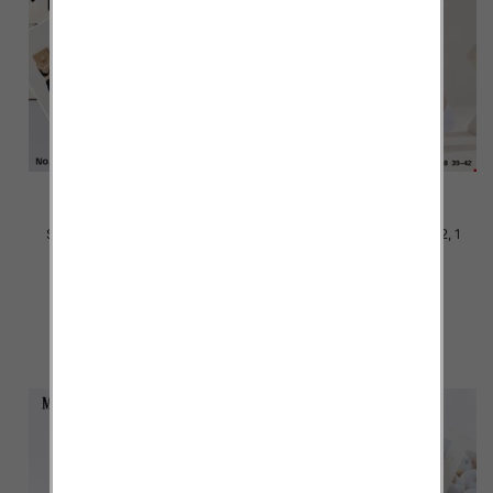
Stopki damskie Roz 35-42, 1
Stopki damskie Roz 35-42, 1
kolor Paczka 40 szt
kolor Paczka 40 szt
2.20 zł
2.20 zł
szczegóły
szczegóły