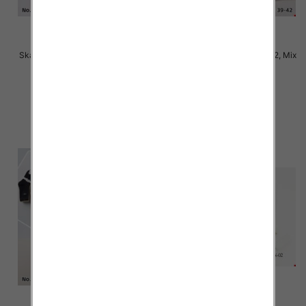
Skarpety damskie Roz 35-42, Mix
Skarpety damskie Roz 35-42, Mix
kolor Paczka 40 szt
kolor Paczka 40 szt
2.50 zł
2.50 zł
szczegóły
szczegóły