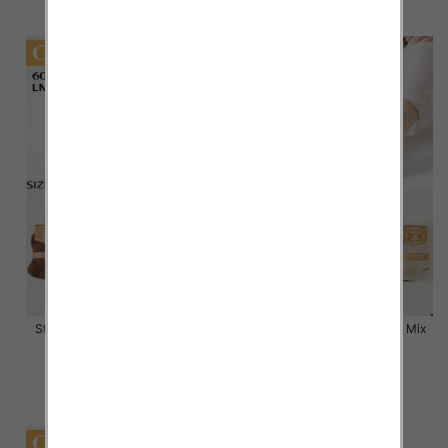
szczegóły
szczegóły
Stopki damskie Roz 35-42, Mix
Stopki damskie Roz 35-42, Mix
kolor Paczka 40 szt
kolor Paczka 40 szt
2.80 zł
2.80 zł
szczegóły
szczegóły