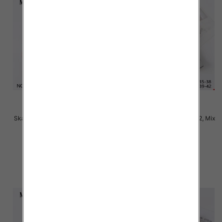
Skarpety damskie Roz 35-42, Mix
Skarpety damskie Roz 35-42, Mix
kolor Paczka 40 szt
kolor Paczka 40 szt
2.50 zł
2.50 zł
szczegóły
szczegóły