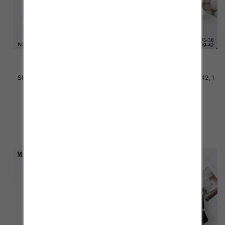
Skarpety damskie Roz 35-42, 1
Skarpety damskie Roz 35-42, 1
kolor Paczka 40 szt
kolor Paczka 40 szt
2.20 zł
2.20 zł
szczegóły
szczegóły