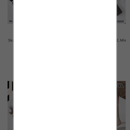
Skarpety damskie Roz 35-42, Mix
Skarpety damskie Roz 35-42, Mix
kolor Paczka 40 szt
kolor Paczka 40 szt
2.50 zł
2.50 zł
szczegóły
szczegóły