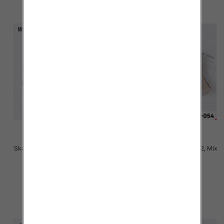
Skarpety damskie Roz 35-42, Mix
Skarpety damskie Roz 35-42, Mix
kolor Paczka 40 szt
kolor Paczka 40 szt
2.50 zł
2.50 zł
szczegóły
szczegóły