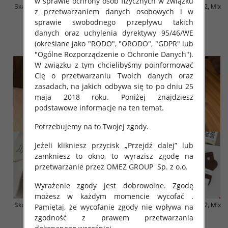
w sprawie ochrony osób fizycznych w związku
Skarpety damskie Roz 35-42, Mix
Skarpety damskie Roz 35-42, Mix
z przetwarzaniem danych osobowych i w
kolor Paczka 40 szt
kolor Paczka 40 szt
sprawie swobodnego przepływu takich
6.00 zł
6.00 zł
danych oraz uchylenia dyrektywy 95/46/WE
szczegóły
szczegóły
(określane jako "RODO", "ORODO", "GDPR" lub
"Ogólne Rozporządzenie o Ochronie Danych").
W związku z tym chcielibyśmy poinformować
Cię o przetwarzaniu Twoich danych oraz
zasadach, na jakich odbywa się to po dniu 25
maja 2018 roku. Poniżej znajdziesz
podstawowe informacje na ten temat.
Potrzebujemy na to Twojej zgody.
Jeżeli klikniesz przycisk „Przejdź dalej” lub
zamkniesz to okno, to wyrazisz zgodę na
przetwarzanie przez OMEZ GROUP
Sp. z o.o.
Wyrażenie zgody jest dobrowolne. Zgodę
możesz w każdym momencie wycofać .
Skarpety damskie Roz 35-42, Mix
Skarpety damskie Roz 35-42, Mix
Pamiętaj, że wycofanie zgody nie wpływa na
kolor Paczka 40 szt
kolor Paczka 40 szt
zgodność z prawem przetwarzania