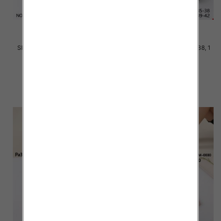
Skarpety damskie Roz 35-42, 1
Skarpety damskie Roz 35-38, 1
kolor Paczka 40 szt
kolor Paczka 40 szt
2.20 zł
2.20 zł
szczegóły
szczegóły