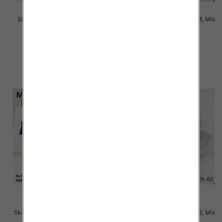
Skarpety damskie Roz 35-38, 1
Skarpety damskie Roz 35-38, Mix
kolor Paczka 40 szt
kolor Paczka 40 szt
2.80 zł
2.80 zł
szczegóły
szczegóły
Skarpety damskie Roz 35-42, Mix
Skarpety damskie Roz 35-42, Mix
kolor Paczka 40 szt
kolor Paczka 40 szt