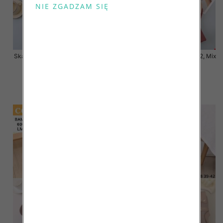
Skarpety damskie Roz 35-42, Mix
Skarpety damskie Roz 35-42, Mix
kolor Paczka 40 szt
kolor Paczka 40 szt
3.20 zł
3.20 zł
szczegóły
szczegóły