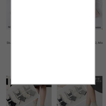
Skarpety damskie Roz 35-42, Mix
Skarpety damskie Roz 35-42, Mix
kolor Paczka 40 szt
kolor Paczka 40 szt
2.50 zł
2.50 zł
szczegóły
szczegóły