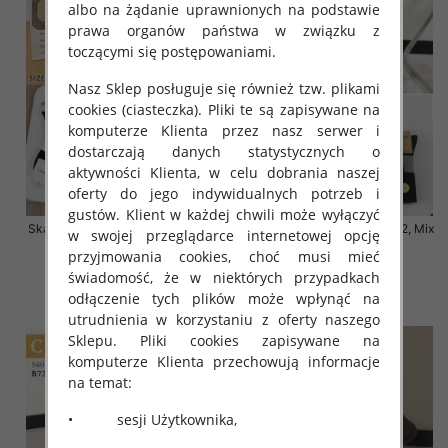
albo na żądanie uprawnionych na podstawie
prawa organów państwa w związku z
toczącymi się postępowaniami.
Nasz Sklep posługuje się również tzw. plikami
cookies (ciasteczka). Pliki te są zapisywane na
komputerze Klienta przez nasz serwer i
dostarczają danych statystycznych o
aktywności Klienta, w celu dobrania naszej
oferty do jego indywidualnych potrzeb i
gustów. Klient w każdej chwili może wyłączyć
Skarpety damskie Roz 35-42, Mix
Skarpety damskie Roz 35-42, Mix
w swojej przeglądarce internetowej opcję
kolor Paczka 40 szt
kolor Paczka 40 szt
przyjmowania cookies, choć musi mieć
3.20 zł
3.20 zł
świadomość, że w niektórych przypadkach
odłączenie tych plików może wpłynąć na
szczegóły
szczegóły
utrudnienia w korzystaniu z oferty naszego
Sklepu. Pliki cookies zapisywane na
komputerze Klienta przechowują informacje
na temat:
• sesji Użytkownika,