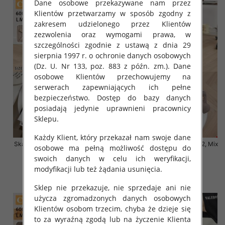
Dane osobowe przekazywane nam przez
Klientów przetwarzamy w sposób zgodny z
zakresem udzielonego przez Klientów
zezwolenia oraz wymogami prawa, w
szczególności zgodnie z ustawą z dnia 29
sierpnia 1997 r. o ochronie danych osobowych
(Dz. U. Nr 133, poz. 883 z późn. zm.). Dane
osobowe Klientów przechowujemy na
serwerach zapewniających ich pełne
bezpieczeństwo. Dostęp do bazy danych
posiadają jedynie uprawnieni pracownicy
Sklepu.
Każdy Klient, który przekazał nam swoje dane
Skarpety damskie Roz 35-42, Mix
Skarpety damskie Roz 35-42, Mix
osobowe ma pełną możliwość dostępu do
kolor Paczka 40 szt
kolor Paczka 40 szt
swoich danych w celu ich weryfikacji,
3.20 zł
3.20 zł
modyfikacji lub też żądania usunięcia.
szczegóły
szczegóły
Sklep nie przekazuje, nie sprzedaje ani nie
użycza zgromadzonych danych osobowych
Klientów osobom trzecim, chyba że dzieje się
to za wyraźną zgodą lub na życzenie Klienta