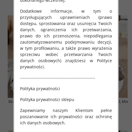
3.20 zł
3.20 zł
dokonanego wcześniej.
szczegóły
szczegóły
Dodatkowe informacje, w tym o
przysługujących uprawnieniach (prawo
dostępu, sprostowania oraz usunięcia Twoich
danych, ograniczenia ich przetwarzania,
prawo do ich przenoszenia, niepodlegania
zautomatyzowanemu podejmowaniu decyzji,
w tym profilowaniu, a także prawo wyrażenia
sprzeciwu wobec przetwarzania Twoich
danych osobowych) znajdziesz w Polityce
prywatności.
---------------------------------------------------
Polityka prywatności
Polityka prywatności sklepu
Skarpety damskie Roz 35-42, Mix
Skarpety damskie Roz 35-42, Mix
kolor Paczka 40 szt
kolor Paczka 40 szt
Zapewniamy naszym Klientom pełne
3.20 zł
3.20 zł
poszanowanie ich prywatności oraz ochronę
szczegóły
szczegóły
ich danych osobowych.