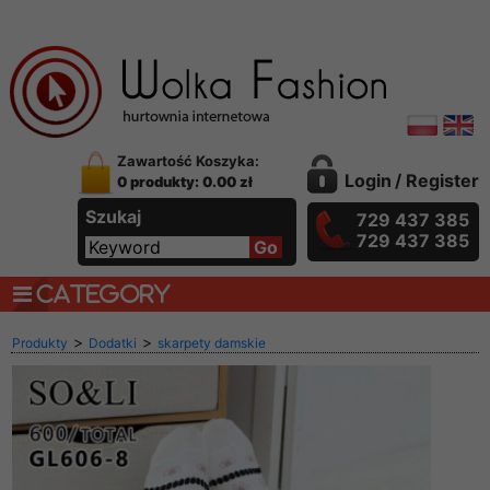
Zawartość Koszyka:
Login
/
Register
0 produkty: 0.00 zł
Szukaj
729 437 385
729 437 385
CATEGORY
>
>
Produkty
Dodatki
skarpety damskie