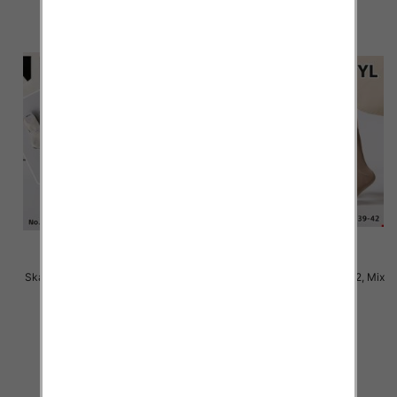
Skarpety damskie Roz 35-42, Mix
Skarpety damskie Roz 35-42, Mix
kolor Paczka 40 szt
kolor Paczka 40 szt
2.80 zł
2.50 zł
szczegóły
szczegóły