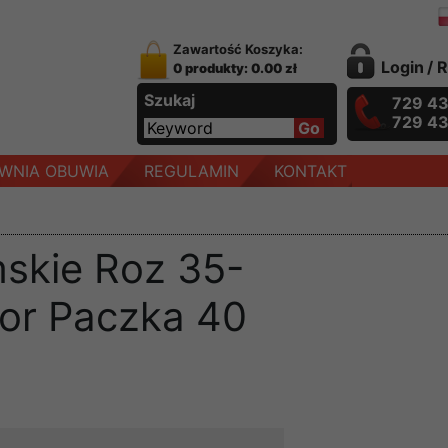
Zawartość Koszyka:
Login
/
R
0 produkty: 0.00 zł
Szukaj
729 4
729 4
WNIA OBUWIA
REGULAMIN
KONTAKT
skie Roz 35-
lor Paczka 40