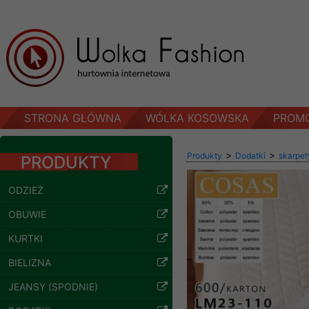
STRONA GŁÓWNA
WÓLKA KOSOWSKA
PROM
>
>
Produkty
Dodatki
skarpet
PRODUKTY
ODZIEŻ
OBUWIE
KURTKI
BIELIZNA
JEANSY (SPODNIE)