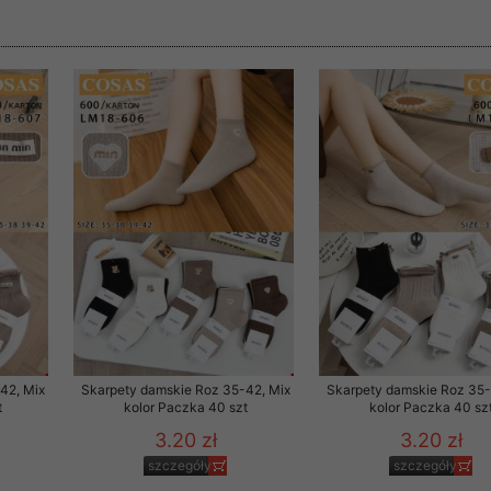
rzetwarzanie przez OMEZ
że wycofanie zgody nie
towania oraz usunięcia
ania zautomatyzowanemu
 przetwarzania Twoich
42, Mix
Skarpety damskie Roz 35-42, Mix
Skarpety damskie Roz 35-
t
kolor Paczka 40 szt
kolor Paczka 40 sz
3.20 zł
3.20 zł
ych osobowych.
szczegóły
szczegóły
sem udzielonego przez