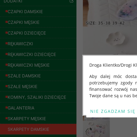
DODATKI
CZAPKI DAMSKIE
CZAPKI MĘSKIE
CZAPKI DZIECIĘCE
RĘKAWICZKI
RĘKAWICZKI DZIECIĘCE
Droga Klientko/Drogi Kl
RĘKAWICZKI MĘSKIE
SZALE DAMSKIE
Aby dalej móc dostar
Kurtki damskie
skórzana Roz S-XL,
potrzebujemy zgody 
SZALE MĘSKIE
1 Kolor Paczka 5 szt
finansować rozwój na
95.00 zł
Twoje dane są u nas be
KOMINY, SZALIKI DZIECIĘCE
szczegóły
Od 25 maja 2018 roku
GALANTERIA
kwietnia 2016 r. w sp
SKARPETY MĘSKIE
swobodnego przepływu
"GDPR" lub "Ogólne R
SKARPETY DAMSKIE
przetwarzaniu Twoich