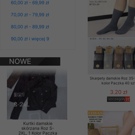
60,00 zł - 69,99 zł
Materiały reklamowo -
szczególności newsle
70,00 zł - 79,99 zł
zawierającego akcept
Kurtki damskie
naszym Sklepie. Materi
80,00 zł - 89,99 zł
skórzana Roz S-
2XL, 1 Kolor Paczka
Wszelkie pytania, wni
5 szt
90,00 zł i więcej 9
osobowych prosimy zgł
95.00 zł
szczegóły
NOWE
PRODUKTY
Skarpety damskie Roz 35-
kolor Paczka 40 sz
3.20 zł
szczegóły