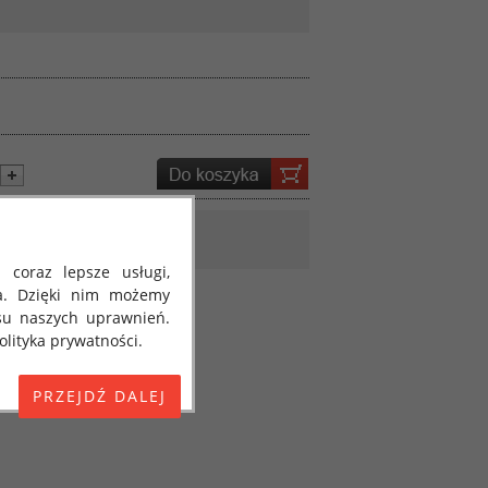
 coraz lepsze usługi,
a. Dzięki nim możemy
su naszych uprawnień.
lityka prywatności.
E) 2016/679 z dnia 27
 osobowych i w sprawie
jako "RODO", "ORODO",
my poinformować Cię o
ja 2018 roku. Poniżej