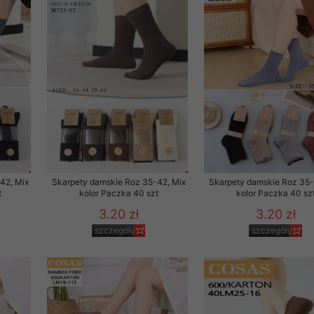
 promocyjne wysyłamy Klientom jedynie wówczas, gdy wyrazili na 
ttera wysyłanego Klientowi, jeżeli potwierdzi wyraźnie wskaz
ację na otrzymywanie newslettera o aktualnych promocjach, ra
ały te dotyczą wyłącznie oferty naszego Sklepu.
oski i sugestie odnoszące się do ochrony Państwa prywatności, 
aszać na email
42, Mix
Skarpety damskie Roz 35-42, Mix
Skarpety damskie Roz 35-
t
kolor Paczka 40 szt
kolor Paczka 40 sz
3.20 zł
3.20 zł
szczegóły
szczegóły