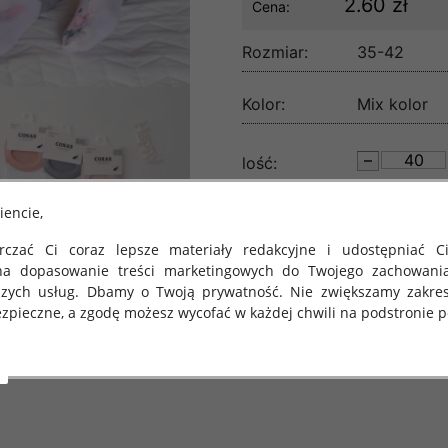
2.60 zł
Cena:
Rozmiar:
35-42
Kolor:
Mix kolor
lość:
iencie,
czać Ci coraz lepsze materiały redakcyjne i udostępniać Ci
na dopasowanie treści marketingowych do Twojego zachowani
szych usług. Dbamy o Twoją prywatność. Nie zwiększamy zakre
zpieczne, a zgodę możesz wycofać w każdej chwili na podstronie po
 obowiązuje Rozporządzenie Parlamentu Europejskiego i Rady (U
rawie ochrony osób fizycznych w związku z przetwarzaniem danych
 takich danych oraz uchylenia dyrektywy 95/46/WE (określane 
ozporządzenie o Ochronie Danych"). W związku z tym chcielibyś
 danych oraz zasadach, na jakich odbywa się to po dniu 25 ma