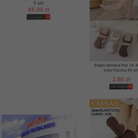
Kurtki damskie
skórzana Roz S-
2XL, 1 Kolor Paczka
5 szt
85.00 zł
szczegóły
Stopki damskie Roz 35-4
kolor Paczka 40 sz
2.80 zł
szczegóły