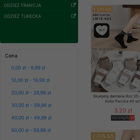
ODZIEŻ FRANCJA
Klientów zezwolenia 
ochronie danych osobo
ODZIEŻ TURECKA
serwerach zapewniają
pracownicy Sklepu.
Każdy Klient, który p
Kurtki damskie
ich weryfikacji, modyfik
skórzana Roz S-XL,
1 Kolor Paczka 5 szt
Sklep nie przekazuje,
Cena
95.00 zł
chyba że dzieje się t
0,00 zł - 9,99 zł
szczegóły
prawa organów państwa
Nasz Sklep posługuje si
10,00 zł - 19,99 zł
przez nasz serwer i do
20,00 zł - 29,99 zł
jego indywidualnych po
Skarpety damskie Roz 35-
opcję przyjmowania co
kolor Paczka 40 sz
30,00 zł - 39,99 zł
może wpłynąć na utrud
3.20 zł
Klienta przechowują in
40,00 zł - 49,99 zł
szczegóły
• sesji Użytkownik
50,00 zł - 59,99 zł
• ostatnio oglądany