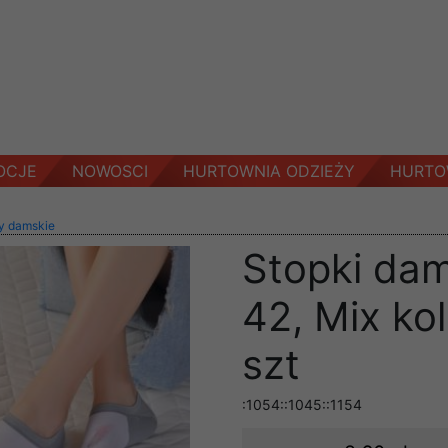
OCJE
NOWOSCI
HURTOWNIA ODZIEŻY
HURTO
y damskie
Stopki dam
42, Mix ko
szt
:1054::1045::1154