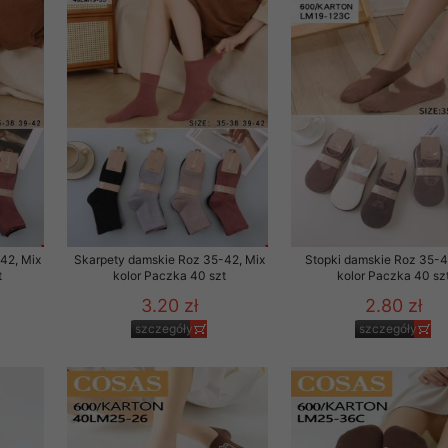
to zgodę. Dotyczy to w
anego przez nas linka
batach i nowościach w
w szczególności danych
42, Mix
Skarpety damskie Roz 35-42, Mix
Stopki damskie Roz 35-4
t
kolor Paczka 40 szt
kolor Paczka 40 sz
3.20 zł
2.80 zł
szczegóły
szczegóły