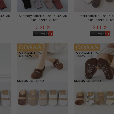
to zgodę. Dotyczy to w
anego przez nas linka
42, Mix
Skarpety damskie Roz 35-42, Mix
Stopki damskie Roz 35-4
batach i nowościach w
t
kolor Paczka 40 szt
kolor Paczka 40 sz
3.20 zł
2.80 zł
w szczególności danych
szczegóły
szczegóły