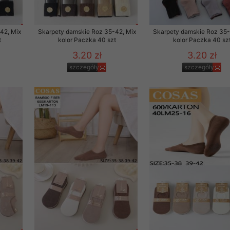
 promocyjne wysyłamy Klientom jedynie wówczas, gdy wyrazili na 
ttera wysyłanego Klientowi, jeżeli potwierdzi wyraźnie wskaz
42, Mix
Skarpety damskie Roz 35-42, Mix
Skarpety damskie Roz 35-
ację na otrzymywanie newslettera o aktualnych promocjach, ra
t
kolor Paczka 40 szt
kolor Paczka 40 sz
ały te dotyczą wyłącznie oferty naszego Sklepu.
3.20 zł
3.20 zł
oski i sugestie odnoszące się do ochrony Państwa prywatności, 
szczegóły
szczegóły
aszać na email