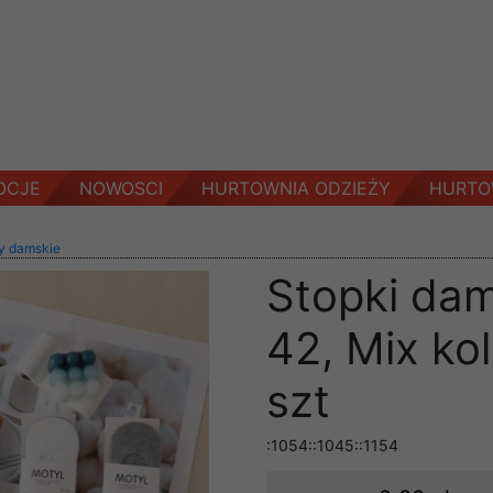
OCJE
NOWOSCI
HURTOWNIA ODZIEŻY
HURTO
y damskie
Stopki dam
42, Mix ko
szt
:1054::1045::1154