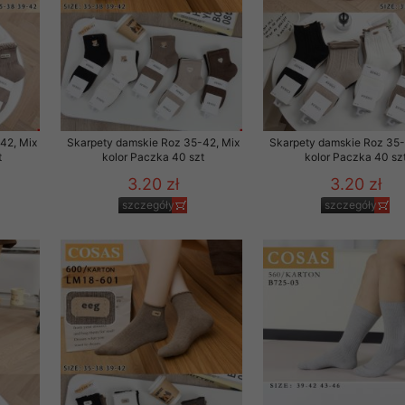
rzetwarzanie przez OMEZ
że wycofanie zgody nie
42, Mix
Skarpety damskie Roz 35-42, Mix
Skarpety damskie Roz 35-
t
kolor Paczka 40 szt
kolor Paczka 40 sz
towania oraz usunięcia
3.20 zł
3.20 zł
ania zautomatyzowanemu
szczegóły
szczegóły
 przetwarzania Twoich
ych osobowych.
sem udzielonego przez