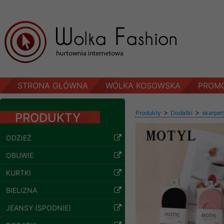
STRONA GŁÓWNA
WÓLKA KOSOWSKA
PROM
>
>
Produkty
Dodatki
skarpet
PRODUKTY
ODZIEŻ
OBUWIE
KURTKI
BIELIZNA
JEANSY (SPODNIE)