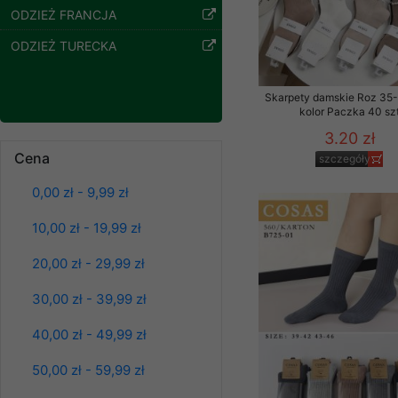
ODZIEŻ FRANCJA
Klientów zezwolenia 
ochronie danych osobo
ODZIEŻ TURECKA
serwerach zapewniają
pracownicy Sklepu.
Skarpety damskie Roz 35-
Każdy Klient, który p
kolor Paczka 40 sz
ich weryfikacji, modyfik
3.20 zł
Sklep nie przekazuje,
Cena
szczegóły
chyba że dzieje się t
0,00 zł - 9,99 zł
prawa organów państwa
Bluzy damskie Roz
Nasz Sklep posługuje si
10,00 zł - 19,99 zł
L-3XL. 1 kolor.
Paczka 10 szt
przez nasz serwer i do
39.00 zł
20,00 zł - 29,99 zł
jego indywidualnych po
opcję przyjmowania co
szczegóły
30,00 zł - 39,99 zł
może wpłynąć na utrud
Klienta przechowują in
40,00 zł - 49,99 zł
• sesji Użytkownik
50,00 zł - 59,99 zł
• ostatnio oglądany