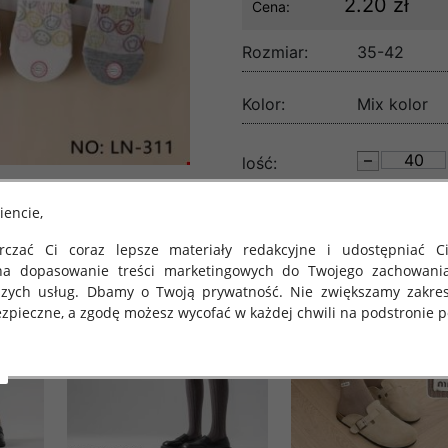
2.20 zł
Cena:
Rozmiar:
35-42
Kolor:
Mix kolor
lość:
iencie,
czać Ci coraz lepsze materiały redakcyjne i udostępniać Ci
na dopasowanie treści marketingowych do Twojego zachowani
szych usług. Dbamy o Twoją prywatność. Nie zwiększamy zakre
zpieczne, a zgodę możesz wycofać w każdej chwili na podstronie po
 obowiązuje Rozporządzenie Parlamentu Europejskiego i Rady (U
rawie ochrony osób fizycznych w związku z przetwarzaniem danych
 takich danych oraz uchylenia dyrektywy 95/46/WE (określane 
ozporządzenie o Ochronie Danych"). W związku z tym chcielibyś
 danych oraz zasadach, na jakich odbywa się to po dniu 25 ma