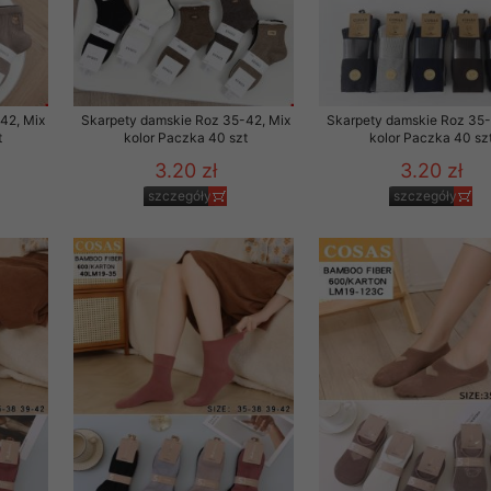
29 sierpnia 1997 r. o
entów przechowujemy na
ją jedynie uprawnieni
42, Mix
Skarpety damskie Roz 35-42, Mix
Skarpety damskie Roz 35-
o swoich danych w celu
t
kolor Paczka 40 szt
kolor Paczka 40 sz
3.20 zł
3.20 zł
ientów osobom trzecim,
szczegóły
szczegóły
awnionych na podstawie
ne na komputerze Klienta
brania naszej oferty do
zeglądarce internetowej
odłączenie tych plików
pisywane na komputerze