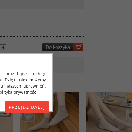
 coraz lepsze usługi,
a. Dzięki nim możemy
su naszych uprawnień.
lityka prywatności.
E) 2016/679 z dnia 27
 osobowych i w sprawie
jako "RODO", "ORODO",
my poinformować Cię o
ja 2018 roku. Poniżej