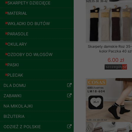
znajdziesz podstawowe
SKARPETY DZIECIĘCE
Potrzebujemy na to Two
MATERIAŁ
WKŁADKI DO BUTÓW
Jeżeli klikniesz przyc
GROUP
Sp. z o.o.
PARASOLE
Wyrażenie zgody jest 
OKULARY
wpływa na zgodność z 
Skarpety damskie Roz 35-
kolor Paczka 40 sz
OZDOBY DO WŁOSÓW
Dodatkowe informacje,
6.00 zł
Twoich danych, ograni
PASKI
szczegóły
podejmowaniu decyzji
PLECAK
danych osobowych) znaj
DLA DOMU
-------------------------------
Bluzy damskie Roz
L-3XL. 1 kolor.
ZABAWKI
Paczka 10 szt
Polityka prywatności
54.00 zł
NA MIKOŁAJKI
Polityka prywatności s
szczegóły
BIŻUTERIA
Zapewniamy naszym Kli
ODZIEŻ Z POLSKIE
Dane osobowe przekaz