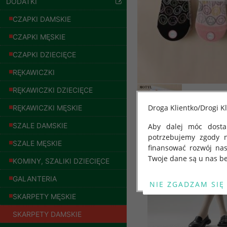
DODATKI
CZAPKI DAMSKIE
CZAPKI MĘSKIE
CZAPKI DZIECIĘCE
RĘKAWICZKI
RĘKAWICZKI DZIECIĘCE
Droga Klientko/Drogi Kl
RĘKAWICZKI MĘSKIE
SZALE DAMSKIE
Aby dalej móc dostar
potrzebujemy zgody 
Inne produkty
SZALE MĘSKIE
finansować rozwój na
Twoje dane są u nas be
KOMINY, SZALIKI DZIECIĘCE
Od 25 maja 2018 roku
GALANTERIA
Bluzy damskie Roz
kwietnia 2016 r. w sp
L-3XL. 1 kolor.
SKARPETY MĘSKIE
Paczka 10 szt
swobodnego przepływu
54.00 zł
"GDPR" lub "Ogólne R
SKARPETY DAMSKIE
przetwarzaniu Twoich
szczegóły