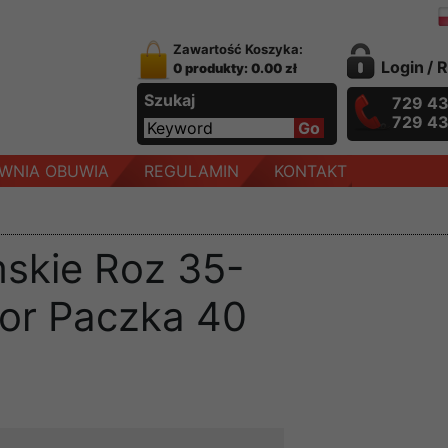
Zawartość Koszyka:
Login
/
R
0 produkty: 0.00 zł
Szukaj
729 4
729 4
WNIA OBUWIA
REGULAMIN
KONTAKT
skie Roz 35-
lor Paczka 40