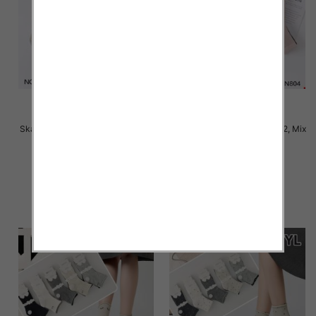
Skarpety damskie Roz 35-42, Mix
Skarpety damskie Roz 35-42, Mix
kolor Paczka 40 szt
kolor Paczka 40 szt
2.50 zł
2.50 zł
szczegóły
szczegóły