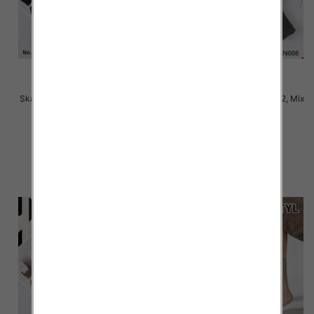
Skarpety damskie Roz 35-42, Mix
Skarpety damskie Roz 35-42, Mix
kolor Paczka 40 szt
kolor Paczka 40 szt
2.50 zł
2.50 zł
szczegóły
szczegóły