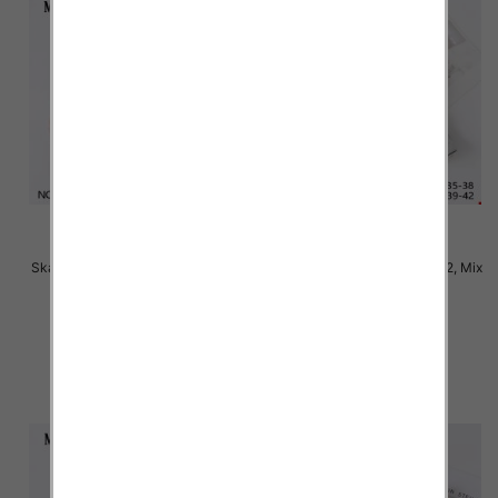
Skarpety damskie Roz 35-42, Mix
Skarpety damskie Roz 35-42, Mix
kolor Paczka 40 szt
kolor Paczka 40 szt
2.50 zł
2.50 zł
szczegóły
szczegóły