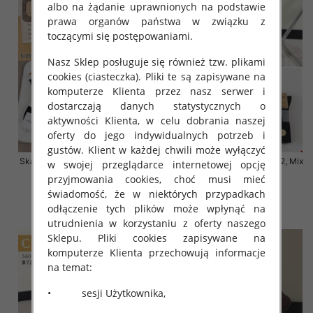
albo na żądanie uprawnionych na podstawie
prawa organów państwa w związku z
toczącymi się postępowaniami.
Nasz Sklep posługuje się również tzw. plikami
cookies (ciasteczka). Pliki te są zapisywane na
komputerze Klienta przez nasz serwer i
dostarczają danych statystycznych o
aktywności Klienta, w celu dobrania naszej
oferty do jego indywidualnych potrzeb i
gustów. Klient w każdej chwili może wyłączyć
Skarpety damskie Roz 35-42, Mix
Skarpety damskie Roz 35-42, Mix
w swojej przeglądarce internetowej opcję
kolor Paczka 40 szt
kolor Paczka 40 szt
przyjmowania cookies, choć musi mieć
3.20 zł
3.20 zł
świadomość, że w niektórych przypadkach
odłączenie tych plików może wpłynąć na
szczegóły
szczegóły
utrudnienia w korzystaniu z oferty naszego
Sklepu. Pliki cookies zapisywane na
komputerze Klienta przechowują informacje
na temat:
• sesji Użytkownika,