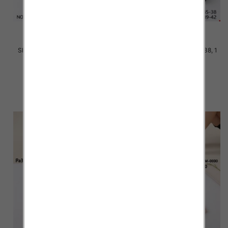
Skarpety damskie Roz 35-42, 1
Skarpety damskie Roz 35-38, 1
kolor Paczka 40 szt
kolor Paczka 40 szt
2.20 zł
2.20 zł
szczegóły
szczegóły