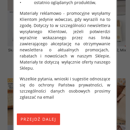
• ostatnio oglądanych produktów,
Materiały reklamowo - promocyjne wysyłamy
Klientom jedynie wówczas, gdy wyrazili na to
zgodę. Dotyczy to w szczególności newslettera
wysyłanego Klientowi, jeżeli potwierdzi
wyraźnie wskazanego przez nas linka
zawierającego akceptację na otrzymywanie
newslettera o aktualnych promocjach,
Skarpety damskie Roz 35-42, Mix
Skarpety damskie Roz 35-42, Mix
kolor Paczka 40 szt
kolor Paczka 40 szt
rabatach i nowościach w naszym Sklepie.
Materiały te dotyczą wyłącznie oferty naszego
3.20 zł
3.20 zł
Sklepu.
szczegóły
szczegóły
Wszelkie pytania, wnioski i sugestie odnoszące
się do ochrony Państwa prywatności, w
szczególności danych osobowych prosimy
zgłaszać na email