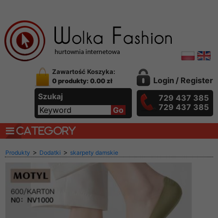
Zawartość Koszyka:
Login
/
Register
0 produkty: 0.00 zł
Szukaj
729 437 385
729 437 385
CATEGORY
>
>
Produkty
Dodatki
skarpety damskie