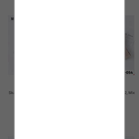
Skarpety damskie Roz 35-42, Mix
Skarpety damskie Roz 35-42, Mix
kolor Paczka 40 szt
kolor Paczka 40 szt
2.50 zł
2.50 zł
szczegóły
szczegóły