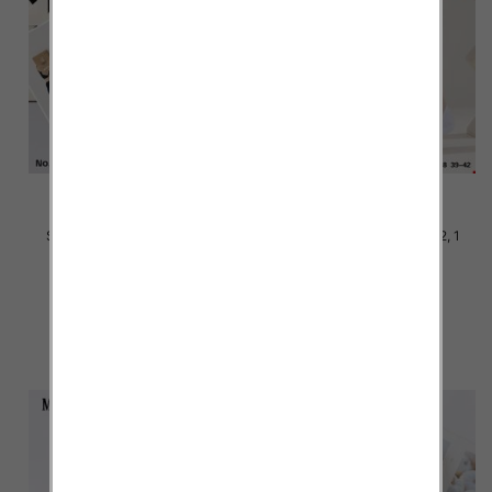
Stopki damskie Roz 35-42, 1
Stopki damskie Roz 35-42, 1
kolor Paczka 40 szt
kolor Paczka 40 szt
2.20 zł
2.20 zł
szczegóły
szczegóły