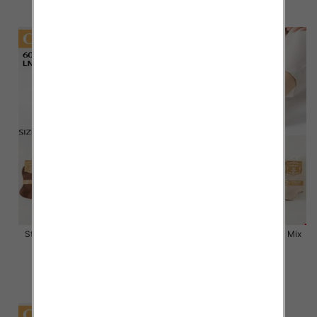
szczegóły
szczegóły
Stopki damskie Roz 35-42, Mix
Stopki damskie Roz 35-42, Mix
kolor Paczka 40 szt
kolor Paczka 40 szt
2.80 zł
2.80 zł
szczegóły
szczegóły