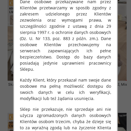
Dane osobowe przekazywane nam przez
Klientów przetwarzamy w sposób zgodny z
zakresem udzielonego przez Klientów
zezwolenia oraz wymogami prawa, w
szczególności zgodnie z ustawą z dnia 29
sierpnia 1997 r. o ochronie danych osobowych
(Dz. U. Nr 133, poz. 883 z późn. zm.). Dane
osobowe Klientów przechowujemy na
serwerach zapewniających ich pełne
bezpieczeństwo. Dostęp do bazy danych
posiadają jedynie uprawnieni pracownicy
Sklepu.
Każdy Klient, który przekazał nam swoje dane
Skarpety damskie Roz 35-42, Mix
Skarpety damskie Roz 35-42, Mix
osobowe ma pełną możliwość dostępu do
kolor Paczka 40 szt
kolor Paczka 40 szt
swoich danych w celu ich weryfikacji,
3.20 zł
3.20 zł
modyfikacji lub też żądania usunięcia.
szczegóły
szczegóły
Sklep nie przekazuje, nie sprzedaje ani nie
użycza zgromadzonych danych osobowych
Klientów osobom trzecim, chyba że dzieje się
to za wyraźną zgodą lub na życzenie Klienta