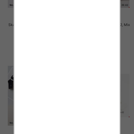
Skarpety damskie Roz 35-42, Mix
Skarpety damskie Roz 35-42, Mix
kolor Paczka 40 szt
kolor Paczka 40 szt
2.50 zł
2.50 zł
szczegóły
szczegóły