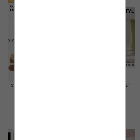
Stopki damskie Roz 35-42, Mix
Stopki damskie Roz 35-42, 1
kolor Paczka 40 szt
kolor Paczka 40 szt
2.80 zł
2.80 zł
szczegóły
szczegóły