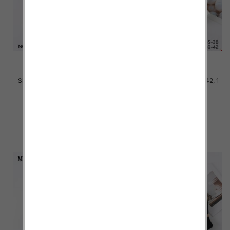
Skarpety damskie Roz 35-42, 1
Skarpety damskie Roz 35-42, 1
kolor Paczka 40 szt
kolor Paczka 40 szt
2.20 zł
2.20 zł
szczegóły
szczegóły