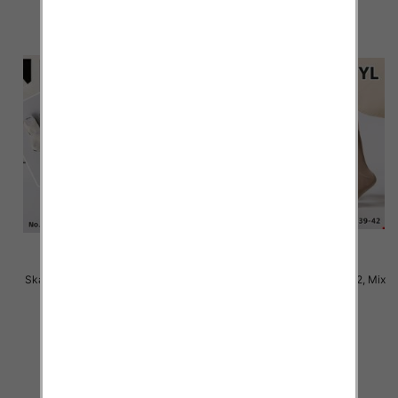
Skarpety damskie Roz 35-42, Mix
Skarpety damskie Roz 35-42, Mix
kolor Paczka 40 szt
kolor Paczka 40 szt
2.80 zł
2.50 zł
szczegóły
szczegóły