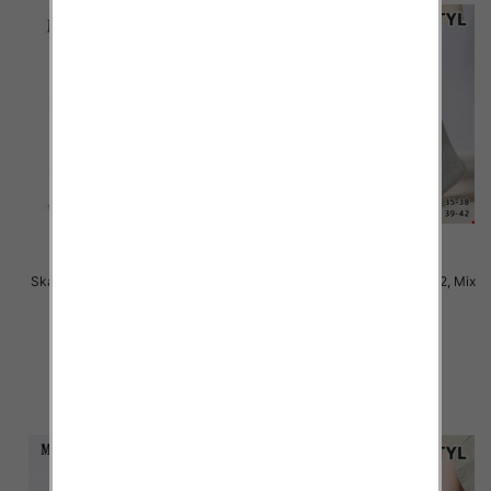
Skarpety damskie Roz 35-42, Mix
Skarpety damskie Roz 35-42, Mix
kolor Paczka 40 szt
kolor Paczka 40 szt
2.50 zł
2.50 zł
szczegóły
szczegóły