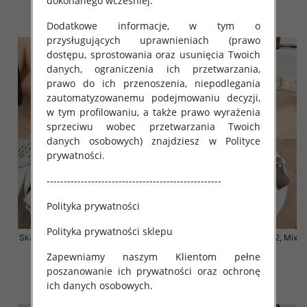
dokonanego wcześniej.
3.20 zł
3.20 zł
szczegóły
szczegóły
Dodatkowe informacje, w tym o
przysługujących uprawnieniach (prawo
dostępu, sprostowania oraz usunięcia Twoich
danych, ograniczenia ich przetwarzania,
prawo do ich przenoszenia, niepodlegania
zautomatyzowanemu podejmowaniu decyzji,
w tym profilowaniu, a także prawo wyrażenia
sprzeciwu wobec przetwarzania Twoich
danych osobowych) znajdziesz w Polityce
prywatności.
---------------------------------------------------
Polityka prywatności
Polityka prywatności sklepu
Skarpety damskie Roz 35-42, Mix
Skarpety damskie Roz 35-42, Mix
kolor Paczka 40 szt
kolor Paczka 40 szt
Zapewniamy naszym Klientom pełne
3.20 zł
3.20 zł
poszanowanie ich prywatności oraz ochronę
ich danych osobowych.
szczegóły
szczegóły