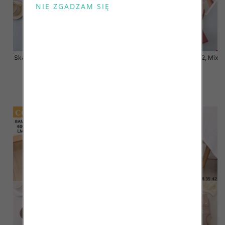
Skarpety damskie Roz 35-42, Mix
Skarpety damskie Roz 35-42, Mix
kolor Paczka 40 szt
kolor Paczka 40 szt
3.20 zł
3.20 zł
szczegóły
szczegóły