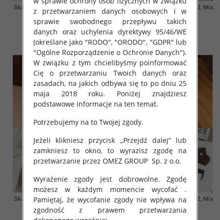
w sprawie ochrony osób fizycznych w związku
Skarpety damskie Roz 35-42, Mix
Skarpety damskie Roz 35-42, Mix
z przetwarzaniem danych osobowych i w
kolor Paczka 40 szt
kolor Paczka 40 szt
sprawie swobodnego przepływu takich
6.00 zł
6.00 zł
danych oraz uchylenia dyrektywy 95/46/WE
(określane jako "RODO", "ORODO", "GDPR" lub
szczegóły
szczegóły
"Ogólne Rozporządzenie o Ochronie Danych").
W związku z tym chcielibyśmy poinformować
Cię o przetwarzaniu Twoich danych oraz
zasadach, na jakich odbywa się to po dniu 25
maja 2018 roku. Poniżej znajdziesz
podstawowe informacje na ten temat.
Potrzebujemy na to Twojej zgody.
Jeżeli klikniesz przycisk „Przejdź dalej” lub
zamkniesz to okno, to wyrazisz zgodę na
przetwarzanie przez OMEZ GROUP
Sp. z o.o.
Wyrażenie zgody jest dobrowolne. Zgodę
możesz w każdym momencie wycofać .
Pamiętaj, że wycofanie zgody nie wpływa na
Skarpety damskie Roz 35-42, Mix
Skarpety damskie Roz 35-42, Mix
kolor Paczka 40 szt
kolor Paczka 40 szt
zgodność z prawem przetwarzania