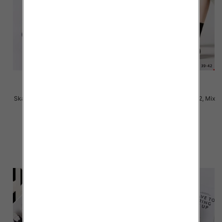
Skarpety damskie Roz 35-42, Mix
Skarpety damskie Roz 35-42, Mix
kolor Paczka 40 szt
kolor Paczka 40 szt
2.50 zł
2.50 zł
szczegóły
szczegóły