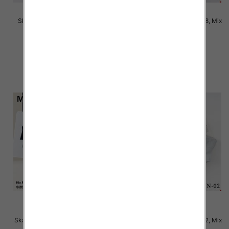
Skarpety damskie Roz 35-38, 1
Skarpety damskie Roz 35-38, Mix
kolor Paczka 40 szt
kolor Paczka 40 szt
2.80 zł
2.80 zł
szczegóły
szczegóły
Skarpety damskie Roz 35-42, Mix
Skarpety damskie Roz 35-42, Mix
kolor Paczka 40 szt
kolor Paczka 40 szt