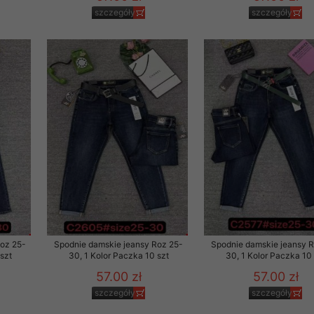
szczegóły
szczegóły
to zgodę. Dotyczy to w
anego przez nas linka
batach i nowościach w
w szczególności danych
Roz 25-
Spodnie damskie jeansy Roz 25-
Spodnie damskie jeansy 
szt
30, 1 Kolor Paczka 10 szt
30, 1 Kolor Paczka 10 
57.00 zł
57.00 zł
szczegóły
szczegóły