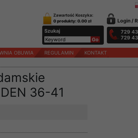
Zawartość Koszyka:
Login
/
R
0 produkty: 0.00 zł
Szukaj
729 4
729 4
WNIA OBUWIA
REGULAMIN
KONTAKT
damskie
EDEN 36-41