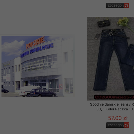
szczegóły
Materiały reklamowo -
szczególności newsle
zawierającego akcept
naszym Sklepie. Materi
Wszelkie pytania, wni
osobowych prosimy zgł
Spodnie damskie jeansy 
30, 1 Kolor Paczka 10 
57.00 zł
szczegóły