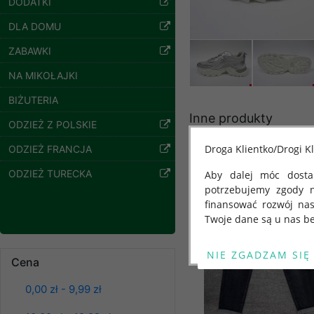
DODATKI
Spodnie damskie
DLA DOMU
jeansy Roz 25-30, 1
Kolor Paczka 10 szt
ZABAWKI
61.00 zł
NA MIKOŁAJKI
szczegóły
BIŻUTERIA
Inne produkty
ODZIEŻ Z POLSKIE
Droga Klientko/Drogi Kl
ODZIEŻ FRANCJA
ODZIEŻ TURECKA
Aby dalej móc dostar
potrzebujemy zgody 
finansować rozwój na
Twoje dane są u nas be
Od 25 maja 2018 roku
kwietnia 2016 r. w sp
Cena
swobodnego przepływu
0,00 zł - 9,99 zł
"GDPR" lub "Ogólne R
Spodnie damskie
jeansy Roz 25-30, 1
przetwarzaniu Twoich