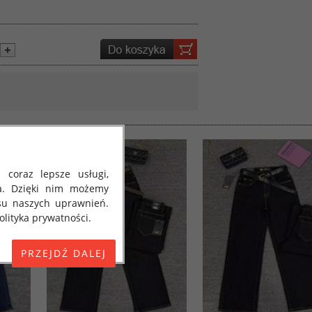
 coraz lepsze usługi,
a. Dzięki nim możemy
su naszych uprawnień.
lityka prywatności.
E) 2016/679 z dnia 27
 osobowych i w sprawie
jako "RODO", "ORODO",
my poinformować Cię o
ja 2018 roku. Poniżej