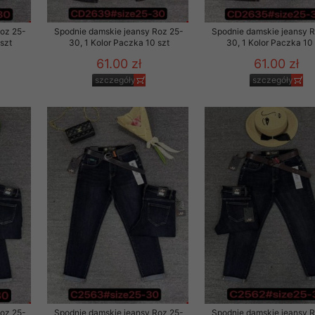
Roz 25-
Spodnie damskie jeansy Roz 25-
Spodnie damskie jeansy 
szt
30, 1 Kolor Paczka 10 szt
30, 1 Kolor Paczka 10 
rzetwarzanie przez OMEZ
61.00 zł
61.00 zł
szczegóły
szczegóły
że wycofanie zgody nie
towania oraz usunięcia
ania zautomatyzowanemu
 przetwarzania Twoich
ych osobowych.
sem udzielonego przez
Roz 25-
Spodnie damskie jeansy Roz 25-
Spodnie damskie jeansy 