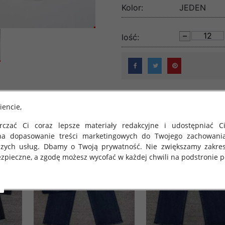
Kolor:
JEDEN
lość:
iencie,
czać Ci coraz lepsze materiały redakcyjne i udostępniać Ci
na dopasowanie treści marketingowych do Twojego zachowani
szych usług. Dbamy o Twoją prywatność. Nie zwiększamy zakre
zpieczne, a zgodę możesz wycofać w każdej chwili na podstronie po
 obowiązuje Rozporządzenie Parlamentu Europejskiego i Rady (U
rawie ochrony osób fizycznych w związku z przetwarzaniem danych
 takich danych oraz uchylenia dyrektywy 95/46/WE (określane 
ozporządzenie o Ochronie Danych"). W związku z tym chcielibyś
 danych oraz zasadach, na jakich odbywa się to po dniu 25 ma