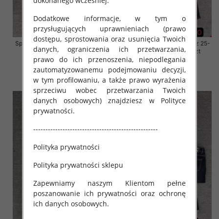
dokonanego wcześniej.
Dodatkowe informacje, w tym o
przysługujących uprawnieniach (prawo
dostępu, sprostowania oraz usunięcia Twoich
Spodnie damskie jeansy Roz 25-
Spodnie damskie jeansy Roz 25-
danych, ograniczenia ich przetwarzania,
30, 1 Kolor Paczka 10 szt
30, 1 Kolor Paczka 10 szt
prawo do ich przenoszenia, niepodlegania
61.00 zł
61.00 zł
zautomatyzowanemu podejmowaniu decyzji,
szczegóły
szczegóły
w tym profilowaniu, a także prawo wyrażenia
sprzeciwu wobec przetwarzania Twoich
danych osobowych) znajdziesz w Polityce
prywatności.
---------------------------------------------------
Polityka prywatności
Polityka prywatności sklepu
Zapewniamy naszym Klientom pełne
poszanowanie ich prywatności oraz ochronę
ich danych osobowych.