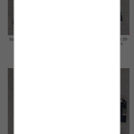
Spodnie damskie jeansy Roz 25-
Spodnie damskie jeansy Roz 25-
30, 1 Kolor Paczka 10 szt
30, 1 Kolor Paczka 10 szt
57.00 zł
57.00 zł
szczegóły
szczegóły