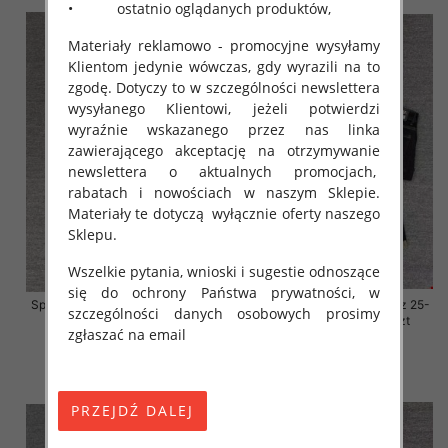
• ostatnio oglądanych produktów,
Materiały reklamowo - promocyjne wysyłamy
Klientom jedynie wówczas, gdy wyrazili na to
zgodę. Dotyczy to w szczególności newslettera
wysyłanego Klientowi, jeżeli potwierdzi
wyraźnie wskazanego przez nas linka
zawierającego akceptację na otrzymywanie
newslettera o aktualnych promocjach,
rabatach i nowościach w naszym Sklepie.
Materiały te dotyczą wyłącznie oferty naszego
Sklepu.
Wszelkie pytania, wnioski i sugestie odnoszące
się do ochrony Państwa prywatności, w
Spodnie damskie jeansy Roz 25-
Spodnie damskie jeansy Roz 25-
szczególności danych osobowych prosimy
30, 1 Kolor Paczka 10 szt
30, 1 Kolor Paczka 10 szt
zgłaszać na email
57.00 zł
57.00 zł
szczegóły
szczegóły