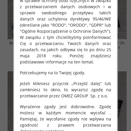
w sprawie ochrony osób fizycznych w związku
z przetwarzaniem danych osobowych i w
sprawie swobodnego przepływu takich
danych oraz uchylenia dyrektywy 95/46/WE
(określane jako "RODO", "ORODO", "GDPR" lub
"Ogólne Rozporządzenie o Ochronie Danych").
W związku z tym chcielibyśmy poinformować
Spodnie damskie jeansy Roz 25-
Spodnie damskie jeansy Roz 25-
Cię o przetwarzaniu Twoich danych oraz
30, 1 Kolor Paczka 10 szt
30, 1 Kolor Paczka 10 szt
zasadach, na jakich odbywa się to po dniu 25
maja 2018 roku. Poniżej znajdziesz
61.00 zł
61.00 zł
podstawowe informacje na ten temat.
szczegóły
szczegóły
Potrzebujemy na to Twojej zgody.
Jeżeli klikniesz przycisk „Przejdź dalej” lub
zamkniesz to okno, to wyrazisz zgodę na
przetwarzanie przez OMEZ GROUP
Sp. z o.o.
Wyrażenie zgody jest dobrowolne. Zgodę
możesz w każdym momencie wycofać .
Pamiętaj, że wycofanie zgody nie wpływa na
zgodność z prawem przetwarzania