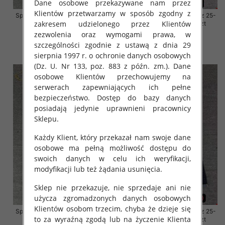
Dane osobowe przekazywane nam przez
Klientów przetwarzamy w sposób zgodny z
Spodnie damskie jeansy Roz 25-
Spodnie damskie jeansy Roz 25-
zakresem udzielonego przez Klientów
30, 1 Kolor Paczka 10 szt
30, 1 Kolor Paczka 10 szt
zezwolenia oraz wymogami prawa, w
57.00 zł
57.00 zł
szczególności zgodnie z ustawą z dnia 29
szczegóły
szczegóły
sierpnia 1997 r. o ochronie danych osobowych
(Dz. U. Nr 133, poz. 883 z późn. zm.). Dane
osobowe Klientów przechowujemy na
serwerach zapewniających ich pełne
bezpieczeństwo. Dostęp do bazy danych
posiadają jedynie uprawnieni pracownicy
Sklepu.
Każdy Klient, który przekazał nam swoje dane
osobowe ma pełną możliwość dostępu do
swoich danych w celu ich weryfikacji,
modyfikacji lub też żądania usunięcia.
Sklep nie przekazuje, nie sprzedaje ani nie
użycza zgromadzonych danych osobowych
Klientów osobom trzecim, chyba że dzieje się
Spodnie damskie jeansy Roz 25-
Spodnie damskie jeansy Roz 25-
to za wyraźną zgodą lub na życzenie Klienta
30, 1 Kolor Paczka 10 szt
30, 1 Kolor Paczka 10 szt