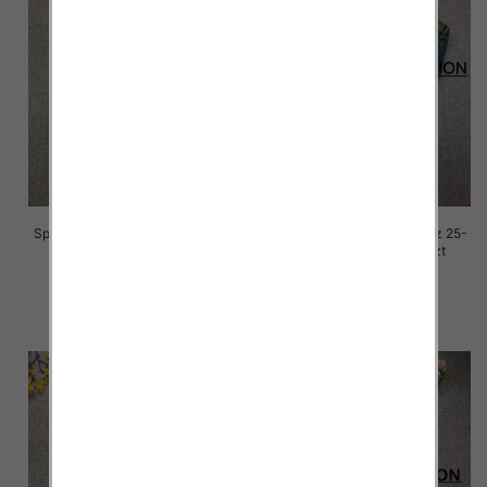
Spodnie damskie jeansy Roz 25-
Spodnie damskie jeansy Roz 25-
30, 1 Kolor Paczka 10 szt
30, 1 Kolor Paczka 10 szt
68.00 zł
68.00 zł
szczegóły
szczegóły