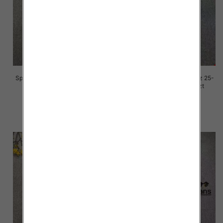
Spodnie damskie jeansy Roz 25-
Spodnie damskie jeansy Roz 25-
30, 1 Kolor Paczka 10 szt
30, 1 Kolor Paczka 10 szt
68.00 zł
68.00 zł
szczegóły
szczegóły