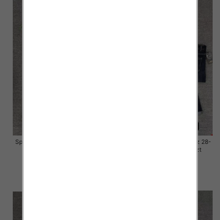
Spodnie damskie jeansy Roz 28-
Spodnie damskie jeansy Roz 28-
33, 1 Kolor Paczka 10 szt
33, 1 Kolor Paczka 10 szt
57.00 zł
57.00 zł
szczegóły
szczegóły