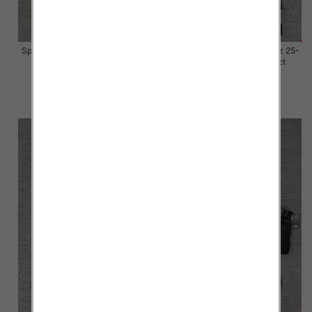
Spodnie damskie jeansy Roz 25-
Spodnie damskie jeansy Roz 25-
30, 1 Kolor Paczka 10 szt
30, 1 Kolor Paczka 10 szt
57.00 zł
57.00 zł
szczegóły
szczegóły