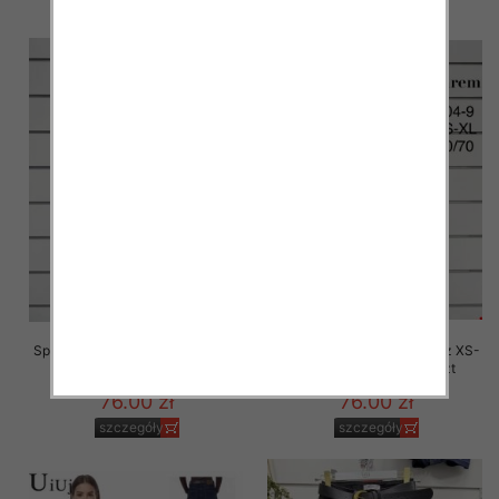
Spodnie damskie jeansy Roz XS-
Spodnie damskie jeansy Roz XS-
XL, 1 Kolor Paczka 10 szt
XL, 1 Kolor Paczka 10 szt
76.00 zł
76.00 zł
szczegóły
szczegóły