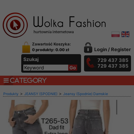
Zawartość Koszyka:
Login
/
Register
0 produkty: 0.00 zł
Szukaj
729 437 385
729 437 385
CATEGORY
>
>
Produkty
JEANSY (SPODNIE)
Jeansy (Spodnie) Damskie