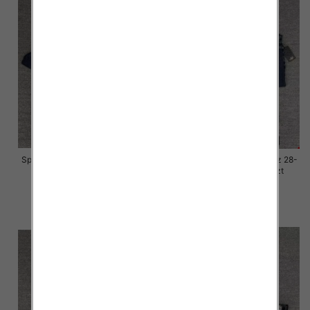
Spodnie damskie jeansy Roz 28-
Spodnie damskie jeansy Roz 28-
33, 1 Kolor Paczka 10 szt
33, 1 Kolor Paczka 10 szt
57.00 zł
57.00 zł
szczegóły
szczegóły