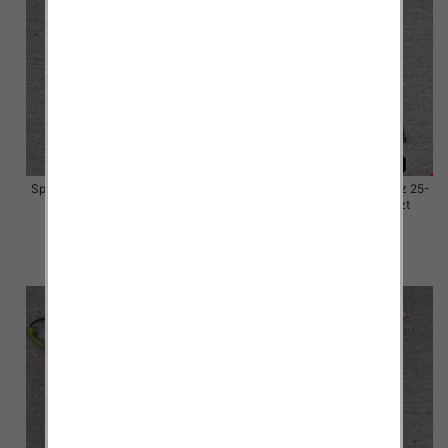
Spodnie damskie jeansy Roz 25-
Spodnie damskie jeansy Roz 25-
30, 1 Kolor Paczka 10 szt
30, 1 Kolor Paczka 10 szt
57.00 zł
57.00 zł
szczegóły
szczegóły