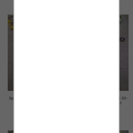
szczegóły
szczegóły
Spodnie damskie jeansy Roz 30-
Spodnie damskie jeansy Roz 30-
36, 1 Kolor Paczka 10 szt
36, 1 Kolor Paczka 10 szt
70.00 zł
70.00 zł
szczegóły
szczegóły