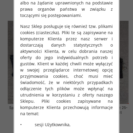
albo na żądanie uprawnionych na podstawie
57.00 zł
57.00 zł
prawa organów państwa w związku z
szczegóły
szczegóły
toczącymi się postępowaniami.
Nasz Sklep posługuje się również tzw. plikami
cookies (ciasteczka). Pliki te są zapisywane na
komputerze Klienta przez nasz serwer i
dostarczają danych statystycznych o
aktywności Klienta, w celu dobrania naszej
oferty do jego indywidualnych potrzeb i
gustów. Klient w każdej chwili może wyłączyć
w swojej przeglądarce internetowej opcję
przyjmowania cookies, choć musi mieć
świadomość, że w niektórych przypadkach
odłączenie tych plików może wpłynąć na
utrudnienia w korzystaniu z oferty naszego
Sklepu. Pliki cookies zapisywane na
komputerze Klienta przechowują informacje
Spodnie damskie jeansy Roz 25-
Spodnie damskie jeansy Roz 25-
30, 1 Kolor Paczka 10 szt
30, 1 Kolor Paczka 10 szt
na temat:
57.00 zł
57.00 zł
• sesji Użytkownika,
szczegóły
szczegóły