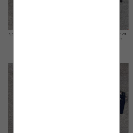
Spodnie damskie jeansy Roz 28-
Spodnie damskie jeansy Roz 28-
33, 1 Kolor Paczka 10 szt
33, 1 Kolor Paczka 10 szt
57.00 zł
57.00 zł
szczegóły
szczegóły