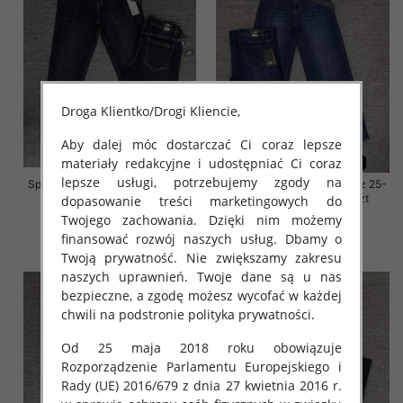
Droga Klientko/Drogi Kliencie,
Aby dalej móc dostarczać Ci coraz lepsze
materiały redakcyjne i udostępniać Ci coraz
lepsze usługi, potrzebujemy zgody na
Spodnie damskie jeansy Roz 29-
Spodnie damskie jeansy Roz 25-
36, 1 Kolor Paczka 10 szt
30, 1 Kolor Paczka 10 szt
dopasowanie treści marketingowych do
Twojego zachowania. Dzięki nim możemy
57.00 zł
61.00 zł
finansować rozwój naszych usług. Dbamy o
szczegóły
szczegóły
Twoją prywatność. Nie zwiększamy zakresu
naszych uprawnień. Twoje dane są u nas
bezpieczne, a zgodę możesz wycofać w każdej
chwili na podstronie polityka prywatności.
Od 25 maja 2018 roku obowiązuje
Rozporządzenie Parlamentu Europejskiego i
Rady (UE) 2016/679 z dnia 27 kwietnia 2016 r.