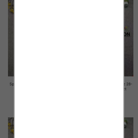
Spodnie damskie jeansy Roz 28-
Spodnie damskie jeansy Roz 28-
33, 1 Kolor Paczka 10 szt
33, 1 Kolor Paczka 10 szt
68.00 zł
68.00 zł
szczegóły
szczegóły