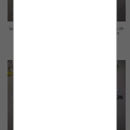
Spodnie damskie jeansy Roz 25-
Spodnie damskie jeansy Roz 25-
30, 1 Kolor Paczka 10 szt
30, 1 Kolor Paczka 10 szt
68.00 zł
68.00 zł
szczegóły
szczegóły