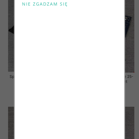
Spodnie damskie jeansy Roz 25-
Spodnie damskie jeansy Roz 25-
30, 1 Kolor Paczka 10 szt
30, 1 Kolor Paczka 10 szt
57.00 zł
57.00 zł
szczegóły
szczegóły