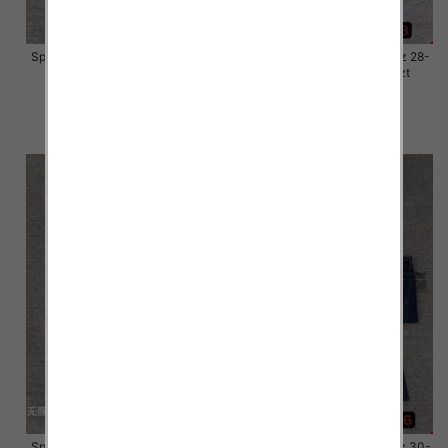
Spodnie damskie jeansy Roz 28-
Spodnie damskie jeansy Roz 28-
33, 1 Kolor Paczka 10 szt
33, 1 Kolor Paczka 10 szt
57.00 zł
57.00 zł
szczegóły
szczegóły
Spodnie damskie jeansy Roz 28-
Spodnie damskie jeansy Roz 30-