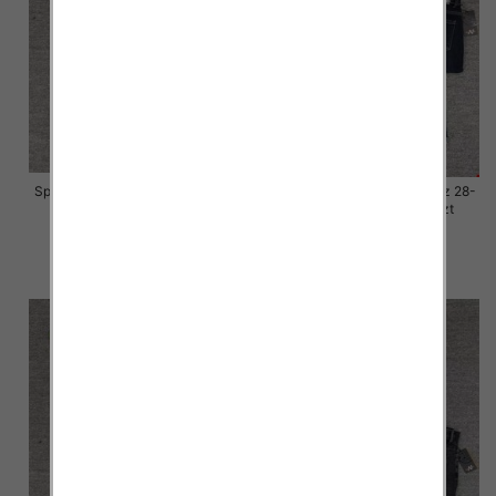
Spodnie damskie jeansy Roz 28-
Spodnie damskie jeansy Roz 28-
33, 1 Kolor Paczka 10 szt
33, 1 Kolor Paczka 10 szt
57.00 zł
57.00 zł
szczegóły
szczegóły