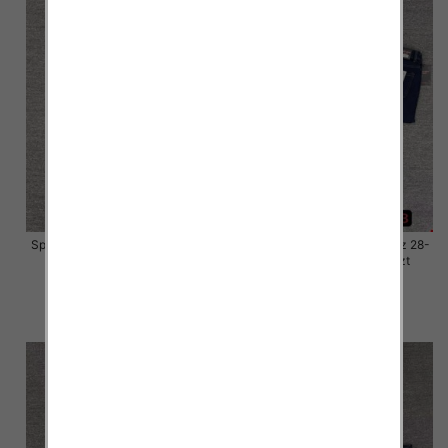
Spodnie damskie jeansy Roz 28-
Spodnie damskie jeansy Roz 28-
33, 1 Kolor Paczka 10 szt
33, 1 Kolor Paczka 10 szt
57.00 zł
57.00 zł
szczegóły
szczegóły