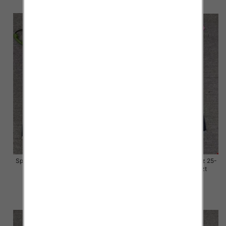
Spodnie damskie jeansy Roz 25-
Spodnie damskie jeansy Roz 25-
30, 1 Kolor Paczka 10 szt
30, 1 Kolor Paczka 10 szt
57.00 zł
57.00 zł
szczegóły
szczegóły