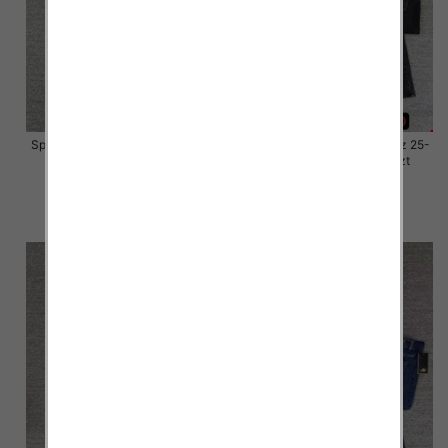
Spodnie damskie jeansy Roz 25-
Spodnie damskie jeansy Roz 25-
30, 1 Kolor Paczka 10 szt
30, 1 Kolor Paczka 10 szt
57.00 zł
57.00 zł
szczegóły
szczegóły