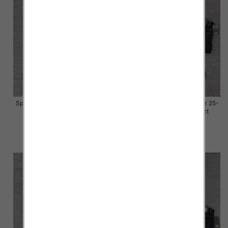
Spodnie damskie jeansy Roz 25-
Spodnie damskie jeansy Roz 25-
30, 1 Kolor Paczka 10 szt
30, 1 Kolor Paczka 10 szt
57.00 zł
57.00 zł
szczegóły
szczegóły