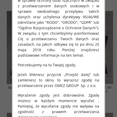
w sprawie ochrony osób fizycznych w związku
szczegóły
szczegóły
z przetwarzaniem danych osobowych i w
sprawie swobodnego przepływu takich
danych oraz uchylenia dyrektywy 95/46/WE
(określane jako "RODO", "ORODO", "GDPR" lub
"Ogólne Rozporządzenie o Ochronie Danych").
W związku z tym chcielibyśmy poinformować
Cię o przetwarzaniu Twoich danych oraz
zasadach, na jakich odbywa się to po dniu 25
maja 2018 roku. Poniżej znajdziesz
podstawowe informacje na ten temat.
Potrzebujemy na to Twojej zgody.
Jeżeli klikniesz przycisk „Przejdź dalej” lub
zamkniesz to okno, to wyrazisz zgodę na
przetwarzanie przez OMEZ GROUP
Sp. z o.o.
Spodnie damskie jeansy Roz 25-
Spodnie damskie jeansy Roz 25-
30, 1 Kolor Paczka 10 szt
30, 1 Kolor Paczka 10 szt
Wyrażenie zgody jest dobrowolne. Zgodę
61.00 zł
61.00 zł
możesz w każdym momencie wycofać .
szczegóły
szczegóły
Pamiętaj, że wycofanie zgody nie wpływa na
zgodność z prawem przetwarzania