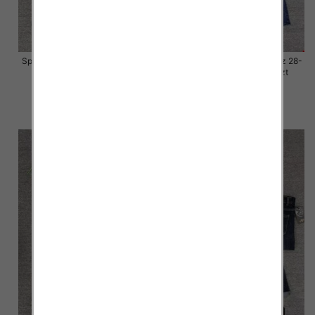
Spodnie damskie jeansy Roz 28-
Spodnie damskie jeansy Roz 28-
33, 1 Kolor Paczka 10 szt
33, 1 Kolor Paczka 10 szt
57.00 zł
57.00 zł
szczegóły
szczegóły