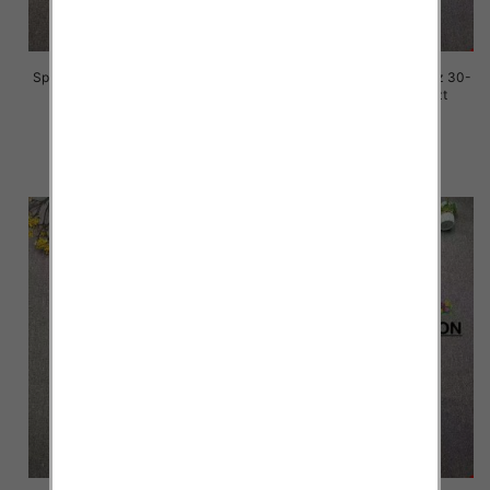
Spodnie damskie jeansy Roz 30-
Spodnie damskie jeansy Roz 30-
36, 1 Kolor Paczka 10 szt
36, 1 Kolor Paczka 10 szt
70.00 zł
70.00 zł
szczegóły
szczegóły