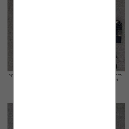
Spodnie damskie jeansy Roz 25-
Spodnie damskie jeansy Roz 25-
30, 1 Kolor Paczka 10 szt
30, 1 Kolor Paczka 10 szt
57.00 zł
57.00 zł
szczegóły
szczegóły