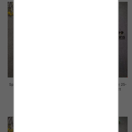
Spodnie damskie jeansy Roz 25-
Spodnie damskie jeansy Roz 25-
30, 1 Kolor Paczka 10 szt
30, 1 Kolor Paczka 10 szt
68.00 zł
68.00 zł
szczegóły
szczegóły