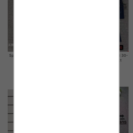
Spodnie damskie jeansy Roz 28-
Spodnie damskie jeansy Roz 30-
33, 1 Kolor Paczka 10 szt
36, 1 Kolor Paczka 10 szt
57.00 zł
57.00 zł
szczegóły
szczegóły