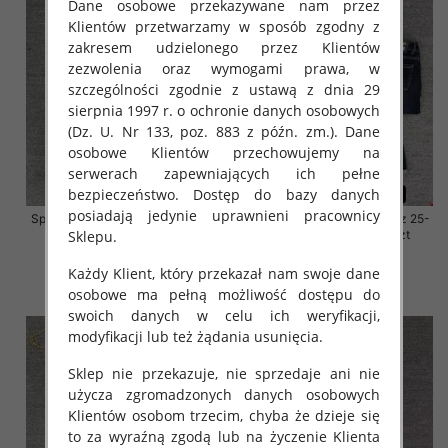
Dane osobowe przekazywane nam przez
Klientów przetwarzamy w sposób zgodny z
zakresem udzielonego przez Klientów
zezwolenia oraz wymogami prawa, w
szczególności zgodnie z ustawą z dnia 29
sierpnia 1997 r. o ochronie danych osobowych
(Dz. U. Nr 133, poz. 883 z późn. zm.). Dane
osobowe Klientów przechowujemy na
serwerach zapewniających ich pełne
bezpieczeństwo. Dostęp do bazy danych
posiadają jedynie uprawnieni pracownicy
Spodnie damskie jeansy Roz 25-
Spodnie damskie jeansy Roz 25-
Sklepu.
30, 1 Kolor Paczka 10 szt
30, 1 Kolor Paczka 10 szt
57.00 zł
57.00 zł
Każdy Klient, który przekazał nam swoje dane
szczegóły
szczegóły
osobowe ma pełną możliwość dostępu do
swoich danych w celu ich weryfikacji,
modyfikacji lub też żądania usunięcia.
Sklep nie przekazuje, nie sprzedaje ani nie
użycza zgromadzonych danych osobowych
Klientów osobom trzecim, chyba że dzieje się
to za wyraźną zgodą lub na życzenie Klienta