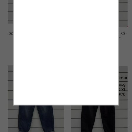
Spodnie damskie jeansy Roz XS-
Spodnie damskie jeansy Roz XS-
XL, 1 Kolor Paczka 10 szt
XL, 1 Kolor Paczka 10 szt
76.00 zł
76.00 zł
szczegóły
szczegóły