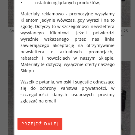
• ostatnio oglądanych produktów,
Materiały reklamowo - promocyjne wysyłamy
Klientom jedynie wówczas, gdy wyrazili na to
zgodę. Dotyczy to w szczególności newslettera
Spodnie damskie jeansy Roz 25-
Spodnie damskie jeansy Roz 25-
wysyłanego Klientowi, jeżeli potwierdzi
30, 1 Kolor Paczka 10 szt
30, 1 Kolor Paczka 10 szt
wyraźnie wskazanego przez nas linka
57.00 zł
57.00 zł
zawierającego akceptację na otrzymywanie
newslettera o aktualnych promocjach,
szczegóły
szczegóły
rabatach i nowościach w naszym Sklepie.
Materiały te dotyczą wyłącznie oferty naszego
Sklepu.
Wszelkie pytania, wnioski i sugestie odnoszące
się do ochrony Państwa prywatności, w
szczególności danych osobowych prosimy
zgłaszać na email