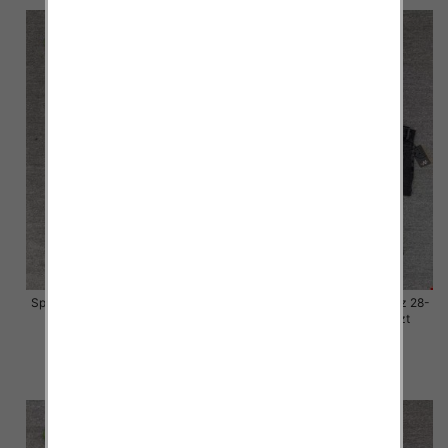
Spodnie damskie jeansy Roz 28-
Spodnie damskie jeansy Roz 28-
33, 1 Kolor Paczka 10 szt
33, 1 Kolor Paczka 10 szt
57.00 zł
57.00 zł
szczegóły
szczegóły