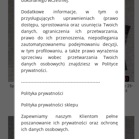
dokonanego wcześniej.
Dodatkowe informacje, w tym o
przysługujących uprawnieniach (prawo
dostępu, sprostowania oraz usunięcia Twoich
danych, ograniczenia ich przetwarzania,
prawo do ich przenoszenia, niepodlegania
zautomatyzowanemu podejmowaniu decyzji,
w tym profilowaniu, a także prawo wyrażenia
sprzeciwu wobec przetwarzania Twoich
danych osobowych) znajdziesz w Polityce
prywatności.
---------------------------------------------------
Spodnie damskie jeansy Roz 25-
Spodnie damskie jeansy Roz 25-
30, 1 Kolor Paczka 10 szt
30, 1 Kolor Paczka 10 szt
Polityka prywatności
61.00 zł
61.00 zł
Polityka prywatności sklepu
szczegóły
szczegóły
Zapewniamy naszym Klientom pełne
poszanowanie ich prywatności oraz ochronę
ich danych osobowych.