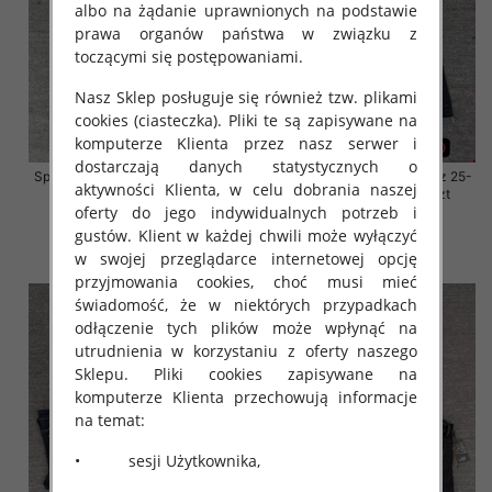
albo na żądanie uprawnionych na podstawie
prawa organów państwa w związku z
toczącymi się postępowaniami.
Nasz Sklep posługuje się również tzw. plikami
cookies (ciasteczka). Pliki te są zapisywane na
komputerze Klienta przez nasz serwer i
dostarczają danych statystycznych o
Spodnie damskie jeansy Roz 25-
Spodnie damskie jeansy Roz 25-
aktywności Klienta, w celu dobrania naszej
30, 1 Kolor Paczka 10 szt
30, 1 Kolor Paczka 10 szt
oferty do jego indywidualnych potrzeb i
57.00 zł
57.00 zł
gustów. Klient w każdej chwili może wyłączyć
szczegóły
szczegóły
w swojej przeglądarce internetowej opcję
przyjmowania cookies, choć musi mieć
świadomość, że w niektórych przypadkach
odłączenie tych plików może wpłynąć na
utrudnienia w korzystaniu z oferty naszego
Sklepu. Pliki cookies zapisywane na
komputerze Klienta przechowują informacje
na temat:
• sesji Użytkownika,