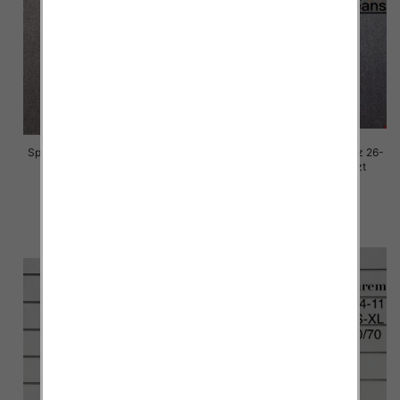
Spodnie damskie jeansy Roz 26-
Spodnie damskie jeansy Roz 26-
30, 1 Kolor Paczka 10 szt
30, 1 Kolor Paczka 10 szt
68.00 zł
68.00 zł
szczegóły
szczegóły