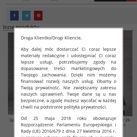
Inne produkty
Droga Klientko/Drogi Kliencie,
Aby dalej móc dostarczać Ci coraz lepsze
materiały redakcyjne i udostępniać Ci coraz
lepsze usługi, potrzebujemy zgody na
dopasowanie treści marketingowych do
Twojego zachowania. Dzięki nim możemy
finansować rozwój naszych usług. Dbamy o
Twoją prywatność. Nie zwiększamy zakresu
naszych uprawnień. Twoje dane są u nas
bezpieczne, a zgodę możesz wycofać w każdej
chwili na podstronie polityka prywatności.
Od 25 maja 2018 roku obowiązuje
Spodnie damskie jeansy Roz 29-
Spodnie damskie jeansy Roz 25-
Rozporządzenie Parlamentu Europejskiego i
36, 1 Kolor Paczka 10 szt
30, 1 Kolor Paczka 10 szt
Rady (UE) 2016/679 z dnia 27 kwietnia 2016 r.
57.00 zł
61.00 zł