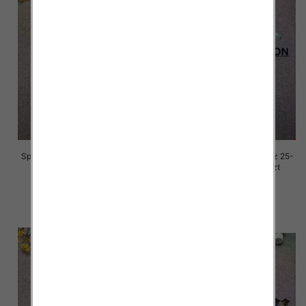
Spodnie damskie jeansy Roz 25-
Spodnie damskie jeansy Roz 25-
30, 1 Kolor Paczka 10 szt
30, 1 Kolor Paczka 10 szt
68.00 zł
68.00 zł
szczegóły
szczegóły