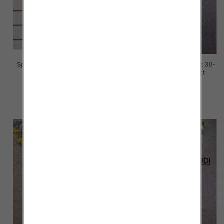
Spodnie damskie jeansy Roz S-
Spodnie damskie jeansy Roz 30-
3M, 1 Kolor Paczka 10 szt
36, 1 Kolor Paczka 10 szt
77.00 zł
70.00 zł
szczegóły
szczegóły