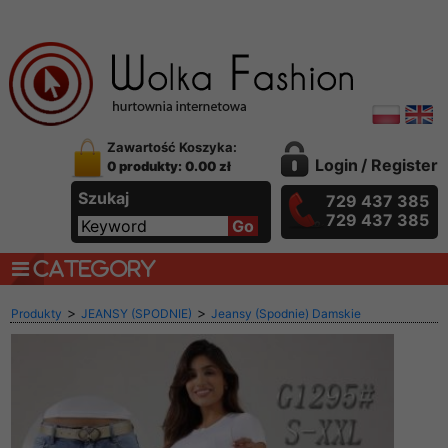
Zawartość Koszyka:
Login
/
Register
0 produkty: 0.00 zł
Szukaj
729 437 385
729 437 385
CATEGORY
>
>
Produkty
JEANSY (SPODNIE)
Jeansy (Spodnie) Damskie