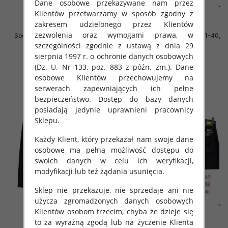
Dane osobowe przekazywane nam przez
Klientów przetwarzamy w sposób zgodny z
zakresem udzielonego przez Klientów
zezwolenia oraz wymogami prawa, w
Spodnie męskie jeans Roz 40-48,
Spodnie męskie jeans Roz 31-40,
1 Kolor .Paczka 10 szt
1 Kolor .Paczka 10 szt
szczególności zgodnie z ustawą z dnia 29
sierpnia 1997 r. o ochronie danych osobowych
52.00 zł
55.00 zł
(Dz. U. Nr 133, poz. 883 z późn. zm.). Dane
szczegóły
szczegóły
osobowe Klientów przechowujemy na
serwerach zapewniających ich pełne
bezpieczeństwo. Dostęp do bazy danych
posiadają jedynie uprawnieni pracownicy
Sklepu.
Każdy Klient, który przekazał nam swoje dane
osobowe ma pełną możliwość dostępu do
swoich danych w celu ich weryfikacji,
modyfikacji lub też żądania usunięcia.
Sklep nie przekazuje, nie sprzedaje ani nie
użycza zgromadzonych danych osobowych
Klientów osobom trzecim, chyba że dzieje się
to za wyraźną zgodą lub na życzenie Klienta