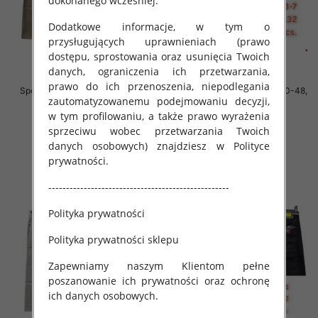
dokonanego wcześniej.
Dodatkowe informacje, w tym o
przysługujących uprawnieniach (prawo
dostępu, sprostowania oraz usunięcia Twoich
danych, ograniczenia ich przetwarzania,
prawo do ich przenoszenia, niepodlegania
Spodnie męskie jeans Roz 40-48,
Spodnie męskie jeans Roz 40-48,
zautomatyzowanemu podejmowaniu decyzji,
1 Kolor .Paczka 10 szt
1 Kolor .Paczka 10 szt
w tym profilowaniu, a także prawo wyrażenia
52.00 zł
52.00 zł
sprzeciwu wobec przetwarzania Twoich
szczegóły
szczegóły
danych osobowych) znajdziesz w Polityce
prywatności.
---------------------------------------------------
Polityka prywatności
Polityka prywatności sklepu
Zapewniamy naszym Klientom pełne
poszanowanie ich prywatności oraz ochronę
ich danych osobowych.