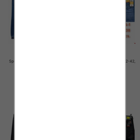
Spodnie męskie jeans Roz 32-42,
Spodnie męskie jeans Roz 32-42,
1 Kolor .Paczka 10 szt
1 Kolor .Paczka 10 szt
63.00 zł
59.00 zł
szczegóły
szczegóły