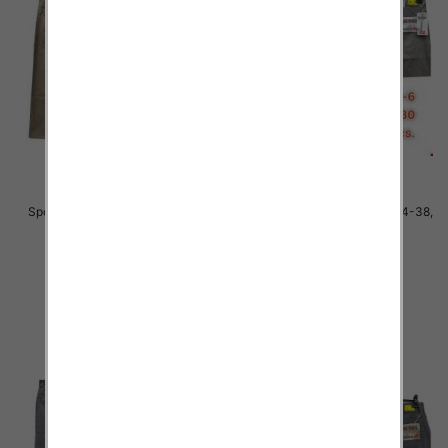
Spodnie męskie jeans Roz 34-38,
Spodnie męskie jeans Roz 34-38,
1 Kolor .Paczka 10 szt
1 Kolor .Paczka 10 szt
48.00 zł
48.00 zł
szczegóły
szczegóły