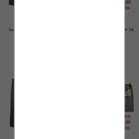
Spodnie męskie jeans Roz 34-38,
Spodnie męskie jeans Roz 34-38,
1 Kolor .Paczka 10 szt
1 Kolor .Paczka 10 szt
48.00 zł
48.00 zł
szczegóły
szczegóły