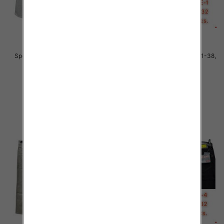
Spodnie męskie jeans Roz 31-38,
Spodnie męskie jeans Roz 31-38,
1 Kolor .Paczka 10 szt
1 Kolor .Paczka 10 szt
51.00 zł
51.00 zł
szczegóły
szczegóły