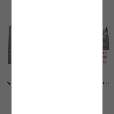
szczegóły
szczegóły
Spodnie męskie jeans Roz 34-38,
Spodnie męskie jeans Roz 34-38,
1 Kolor .Paczka 10 szt
1 Kolor .Paczka 10 szt
48.00 zł
48.00 zł
szczegóły
szczegóły