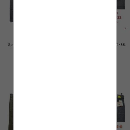
Spodnie męskie jeans Roz 34-38,
Spodnie męskie jeans Roz 34-38,
1 Kolor .Paczka 10 szt
1 Kolor .Paczka 10 szt
48.00 zł
48.00 zł
szczegóły
szczegóły