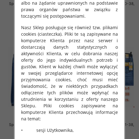
albo na żądanie uprawnionych na podstawie
Spodnie męskie jeans Roz 31-40,
Spodnie męskie jeans Roz 30-38,
1 Kolor .Paczka 10 szt
1 Kolor .Paczka 10 szt
prawa organów państwa w związku z
toczącymi się postępowaniami.
55.00 zł
55.00 zł
szczegóły
szczegóły
Nasz Sklep posługuje się również tzw. plikami
cookies (ciasteczka). Pliki te są zapisywane na
komputerze Klienta przez nasz serwer i
dostarczają danych statystycznych o
aktywności Klienta, w celu dobrania naszej
oferty do jego indywidualnych potrzeb i
gustów. Klient w każdej chwili może wyłączyć
w swojej przeglądarce internetowej opcję
przyjmowania cookies, choć musi mieć
świadomość, że w niektórych przypadkach
odłączenie tych plików może wpłynąć na
utrudnienia w korzystaniu z oferty naszego
Sklepu. Pliki cookies zapisywane na
komputerze Klienta przechowują informacje
na temat:
Spodnie męskie jeans Roz 31-38,
Spodnie męskie jeans Roz 31-38,
• sesji Użytkownika,
1 Kolor .Paczka 10 szt
1 Kolor .Paczka 10 szt
63.00 zł
59.00 zł