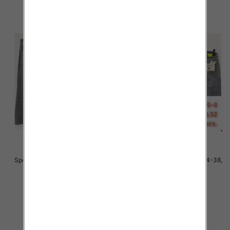
Spodnie męskie jeans Roz 34-38,
Spodnie męskie jeans Roz 34-38,
1 Kolor .Paczka 10 szt
1 Kolor .Paczka 10 szt
48.00 zł
48.00 zł
szczegóły
szczegóły