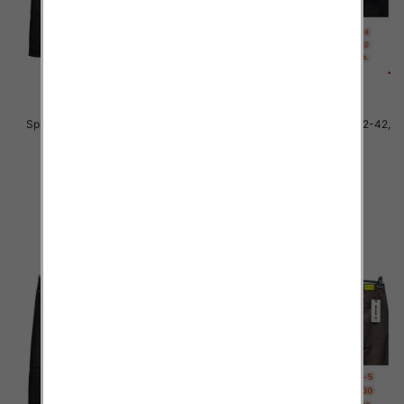
Spodnie męskie jeans Roz 32-42,
Spodnie męskie jeans Roz 32-42,
1 Kolor .Paczka 10 szt
1 Kolor .Paczka 10 szt
55.00 zł
55.00 zł
szczegóły
szczegóły