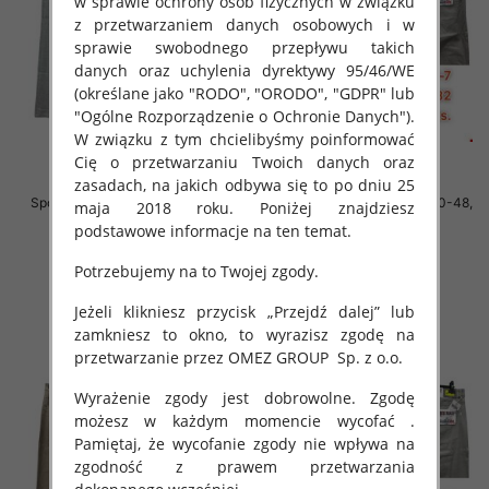
w sprawie ochrony osób fizycznych w związku
z przetwarzaniem danych osobowych i w
sprawie swobodnego przepływu takich
danych oraz uchylenia dyrektywy 95/46/WE
(określane jako "RODO", "ORODO", "GDPR" lub
"Ogólne Rozporządzenie o Ochronie Danych").
W związku z tym chcielibyśmy poinformować
Cię o przetwarzaniu Twoich danych oraz
zasadach, na jakich odbywa się to po dniu 25
Spodnie męskie jeans Roz 40-48,
Spodnie męskie jeans Roz 40-48,
maja 2018 roku. Poniżej znajdziesz
1 Kolor .Paczka 10 szt
1 Kolor .Paczka 10 szt
podstawowe informacje na ten temat.
52.00 zł
52.00 zł
Potrzebujemy na to Twojej zgody.
szczegóły
szczegóły
Jeżeli klikniesz przycisk „Przejdź dalej” lub
zamkniesz to okno, to wyrazisz zgodę na
przetwarzanie przez OMEZ GROUP
Sp. z o.o.
Wyrażenie zgody jest dobrowolne. Zgodę
możesz w każdym momencie wycofać .
Pamiętaj, że wycofanie zgody nie wpływa na
zgodność z prawem przetwarzania