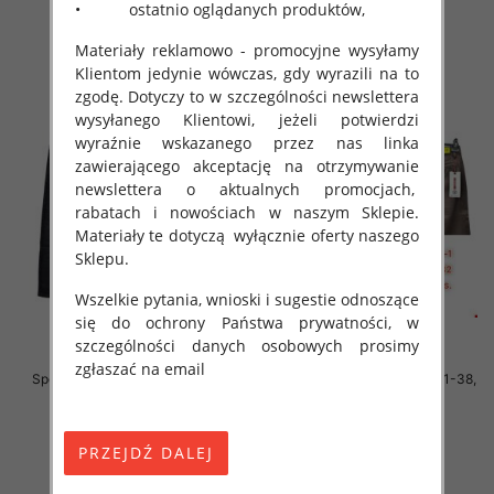
• ostatnio oglądanych produktów,
szczegóły
szczegóły
Materiały reklamowo - promocyjne wysyłamy
Klientom jedynie wówczas, gdy wyrazili na to
zgodę. Dotyczy to w szczególności newslettera
wysyłanego Klientowi, jeżeli potwierdzi
wyraźnie wskazanego przez nas linka
zawierającego akceptację na otrzymywanie
newslettera o aktualnych promocjach,
rabatach i nowościach w naszym Sklepie.
Materiały te dotyczą wyłącznie oferty naszego
Sklepu.
Wszelkie pytania, wnioski i sugestie odnoszące
się do ochrony Państwa prywatności, w
szczególności danych osobowych prosimy
zgłaszać na email
Spodnie męskie jeans Roz 31-38,
Spodnie męskie jeans Roz 31-38,
1 Kolor .Paczka 10 szt
1 Kolor .Paczka 10 szt
54.00 zł
54.00 zł
szczegóły
szczegóły