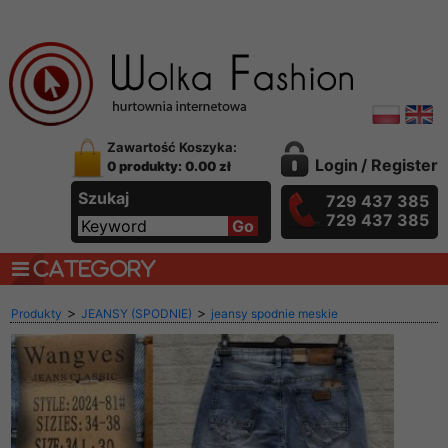
Zawartość Koszyka:
Login
/
Register
0 produkty: 0.00 zł
Szukaj
729 437 385
729 437 385
CATEGORY
>
>
Produkty
JEANSY (SPODNIE)
jeansy spodnie meskie