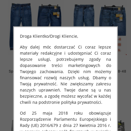
Droga Klientko/Drogi Kliencie,
Aby dalej móc dostarczać Ci coraz lepsze
materiały redakcyjne i udostępniać Ci coraz
lepsze usługi, potrzebujemy zgody na
dopasowanie treści marketingowych do
Twojego zachowania. Dzięki nim możemy
Spodnie męskie jeans Roz 38-48
Spodnie męskie jeans Roz 38-48
1 Kolor .Paczka 10 szt
1 Kolor .Paczka 10 szt
finansować rozwój naszych usług. Dbamy o
Twoją prywatność. Nie zwiększamy zakresu
64.00 zł
64.00 zł
naszych uprawnień. Twoje dane są u nas
szczegóły
szczegóły
bezpieczne, a zgodę możesz wycofać w każdej
chwili na podstronie polityka prywatności.
Od 25 maja 2018 roku obowiązuje
Rozporządzenie Parlamentu Europejskiego i
Rady (UE) 2016/679 z dnia 27 kwietnia 2016 r.