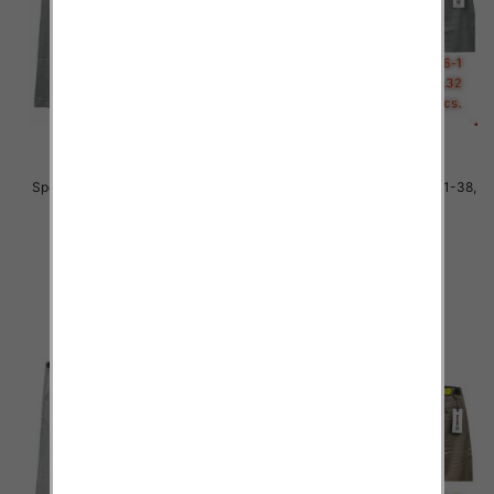
Spodnie męskie jeans Roz 31-38,
Spodnie męskie jeans Roz 31-38,
1 Kolor .Paczka 10 szt
1 Kolor .Paczka 10 szt
51.00 zł
51.00 zł
szczegóły
szczegóły