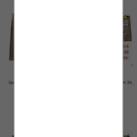
Spodnie męskie jeans Roz 34-38,
Spodnie męskie jeans Roz 34-38,
1 Kolor .Paczka 10 szt
1 Kolor .Paczka 10 szt
48.00 zł
48.00 zł
szczegóły
szczegóły