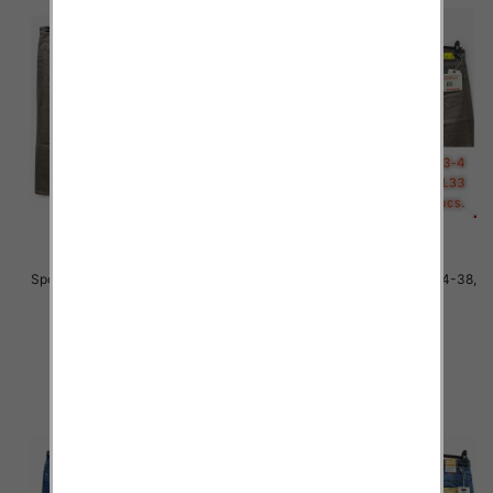
Spodnie męskie jeans Roz 34-38,
Spodnie męskie jeans Roz 34-38,
1 Kolor .Paczka 10 szt
1 Kolor .Paczka 10 szt
48.00 zł
48.00 zł
szczegóły
szczegóły