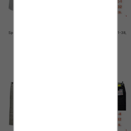
Spodnie męskie jeans Roz 31-38,
Spodnie męskie jeans Roz 31-38,
1 Kolor .Paczka 10 szt
1 Kolor .Paczka 10 szt
51.00 zł
51.00 zł
szczegóły
szczegóły