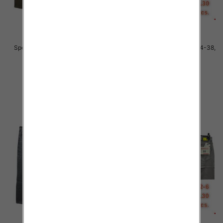
Spodnie męskie jeans Roz 34-38,
Spodnie męskie jeans Roz 34-38,
1 Kolor .Paczka 10 szt
1 Kolor .Paczka 10 szt
48.00 zł
48.00 zł
szczegóły
szczegóły