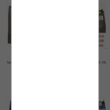
Spodnie męskie jeans Roz 34-38,
Spodnie męskie jeans Roz 34-38,
1 Kolor .Paczka 10 szt
1 Kolor .Paczka 10 szt
48.00 zł
48.00 zł
szczegóły
szczegóły