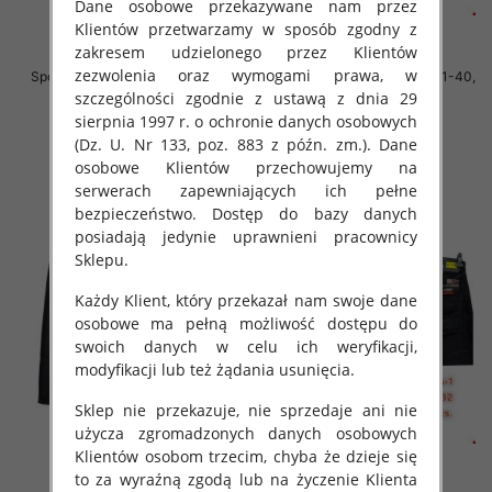
Dane osobowe przekazywane nam przez
Klientów przetwarzamy w sposób zgodny z
zakresem udzielonego przez Klientów
zezwolenia oraz wymogami prawa, w
Spodnie męskie jeans Roz 40-48,
Spodnie męskie jeans Roz 31-40,
1 Kolor .Paczka 10 szt
1 Kolor .Paczka 10 szt
szczególności zgodnie z ustawą z dnia 29
sierpnia 1997 r. o ochronie danych osobowych
52.00 zł
55.00 zł
(Dz. U. Nr 133, poz. 883 z późn. zm.). Dane
szczegóły
szczegóły
osobowe Klientów przechowujemy na
serwerach zapewniających ich pełne
bezpieczeństwo. Dostęp do bazy danych
posiadają jedynie uprawnieni pracownicy
Sklepu.
Każdy Klient, który przekazał nam swoje dane
osobowe ma pełną możliwość dostępu do
swoich danych w celu ich weryfikacji,
modyfikacji lub też żądania usunięcia.
Sklep nie przekazuje, nie sprzedaje ani nie
użycza zgromadzonych danych osobowych
Klientów osobom trzecim, chyba że dzieje się
to za wyraźną zgodą lub na życzenie Klienta