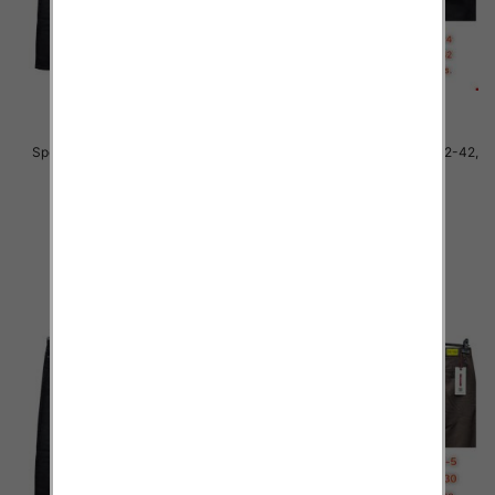
Spodnie męskie jeans Roz 32-42,
Spodnie męskie jeans Roz 32-42,
1 Kolor .Paczka 10 szt
1 Kolor .Paczka 10 szt
55.00 zł
55.00 zł
szczegóły
szczegóły