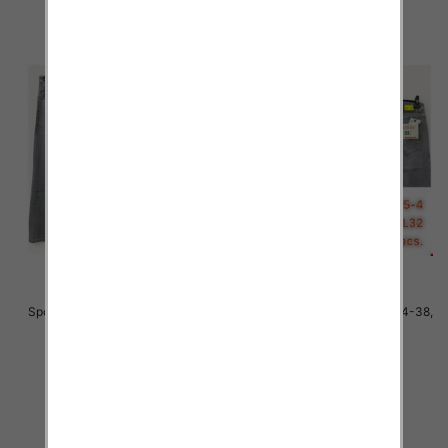
Spodnie męskie jeans Roz 34-38,
Spodnie męskie jeans Roz 34-38,
1 Kolor .Paczka 10 szt
1 Kolor .Paczka 10 szt
48.00 zł
48.00 zł
szczegóły
szczegóły