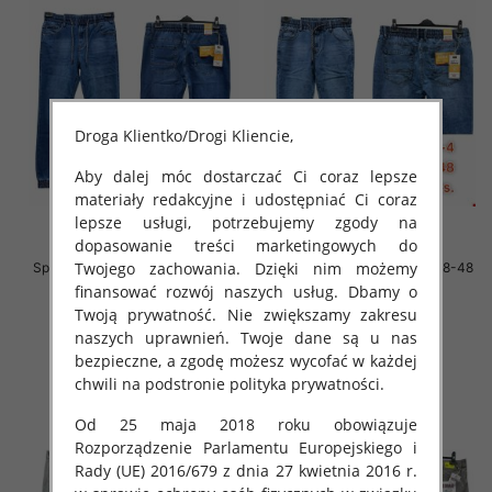
Droga Klientko/Drogi Kliencie,
Aby dalej móc dostarczać Ci coraz lepsze
materiały redakcyjne i udostępniać Ci coraz
lepsze usługi, potrzebujemy zgody na
dopasowanie treści marketingowych do
Twojego zachowania. Dzięki nim możemy
Spodnie męskie jeans Roz 38-48
Spodnie męskie jeans Roz 38-48
1 Kolor .Paczka 10 szt
1 Kolor .Paczka 10 szt
finansować rozwój naszych usług. Dbamy o
Twoją prywatność. Nie zwiększamy zakresu
64.00 zł
64.00 zł
naszych uprawnień. Twoje dane są u nas
szczegóły
szczegóły
bezpieczne, a zgodę możesz wycofać w każdej
chwili na podstronie polityka prywatności.
Od 25 maja 2018 roku obowiązuje
Rozporządzenie Parlamentu Europejskiego i
Rady (UE) 2016/679 z dnia 27 kwietnia 2016 r.