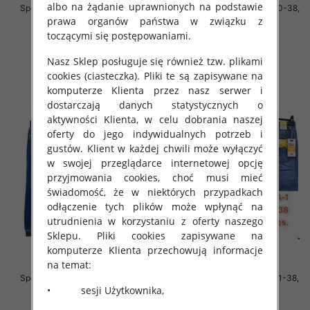
albo na żądanie uprawnionych na podstawie
Spodnie męskie jeans Roz 31-40,
Spodnie męskie jeans Roz 30-38,
1 Kolor .Paczka 10 szt
1 Kolor .Paczka 10 szt
prawa organów państwa w związku z
toczącymi się postępowaniami.
55.00 zł
55.00 zł
szczegóły
szczegóły
Nasz Sklep posługuje się również tzw. plikami
cookies (ciasteczka). Pliki te są zapisywane na
komputerze Klienta przez nasz serwer i
dostarczają danych statystycznych o
aktywności Klienta, w celu dobrania naszej
oferty do jego indywidualnych potrzeb i
gustów. Klient w każdej chwili może wyłączyć
w swojej przeglądarce internetowej opcję
przyjmowania cookies, choć musi mieć
świadomość, że w niektórych przypadkach
odłączenie tych plików może wpłynąć na
utrudnienia w korzystaniu z oferty naszego
Sklepu. Pliki cookies zapisywane na
komputerze Klienta przechowują informacje
na temat:
Spodnie męskie jeans Roz 31-38,
Spodnie męskie jeans Roz 31-38,
• sesji Użytkownika,
1 Kolor .Paczka 10 szt
1 Kolor .Paczka 10 szt
63.00 zł
59.00 zł