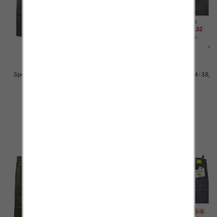
Spodnie męskie jeans Roz 34-38,
Spodnie męskie jeans Roz 34-38,
1 Kolor .Paczka 10 szt
1 Kolor .Paczka 10 szt
48.00 zł
48.00 zł
szczegóły
szczegóły