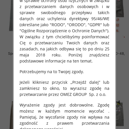
w sprawie ochrony osób fizycznych w związku
z przetwarzaniem danych osobowych i w
sprawie swobodnego przepływu takich
danych oraz uchylenia dyrektywy 95/46/WE
(określane jako "RODO", "ORODO", "GDPR" lub
"Ogólne Rozporządzenie o Ochronie Danych").
W związku z tym chcielibyśmy poinformować
Cię o przetwarzaniu Twoich danych oraz
zasadach, na jakich odbywa się to po dniu 25
Spodnie męskie jeans Roz 40-48,
Spodnie męskie jeans Roz 40-48,
maja 2018 roku. Poniżej znajdziesz
1 Kolor .Paczka 10 szt
1 Kolor .Paczka 10 szt
podstawowe informacje na ten temat.
52.00 zł
52.00 zł
Potrzebujemy na to Twojej zgody.
szczegóły
szczegóły
Jeżeli klikniesz przycisk „Przejdź dalej” lub
zamkniesz to okno, to wyrazisz zgodę na
przetwarzanie przez OMEZ GROUP
Sp. z o.o.
Wyrażenie zgody jest dobrowolne. Zgodę
możesz w każdym momencie wycofać .
Pamiętaj, że wycofanie zgody nie wpływa na
zgodność z prawem przetwarzania