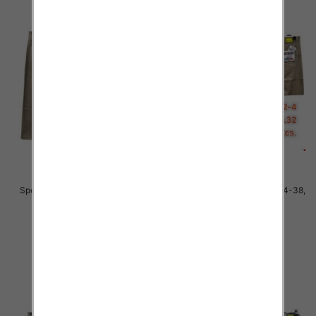
Spodnie męskie jeans Roz 34-38,
Spodnie męskie jeans Roz 34-38,
1 Kolor .Paczka 10 szt
1 Kolor .Paczka 10 szt
48.00 zł
48.00 zł
szczegóły
szczegóły