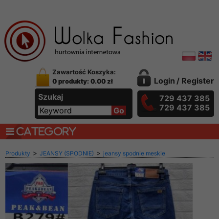
Zawartość Koszyka:
Login
/
Register
0 produkty: 0.00 zł
Szukaj
729 437 385
729 437 385
CATEGORY
>
>
Produkty
JEANSY (SPODNIE)
jeansy spodnie meskie