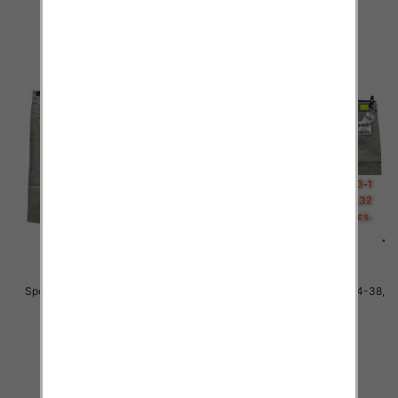
szczegóły
szczegóły
Spodnie męskie jeans Roz 34-38,
Spodnie męskie jeans Roz 34-38,
1 Kolor .Paczka 10 szt
1 Kolor .Paczka 10 szt
48.00 zł
48.00 zł
szczegóły
szczegóły