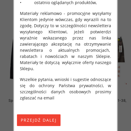
• ostatnio oglądanych produktów,
szczegóły
szczegóły
Materiały reklamowo - promocyjne wysyłamy
Klientom jedynie wówczas, gdy wyrazili na to
zgodę. Dotyczy to w szczególności newslettera
wysyłanego Klientowi, jeżeli potwierdzi
wyraźnie wskazanego przez nas linka
zawierającego akceptację na otrzymywanie
newslettera o aktualnych promocjach,
rabatach i nowościach w naszym Sklepie.
Materiały te dotyczą wyłącznie oferty naszego
Sklepu.
Wszelkie pytania, wnioski i sugestie odnoszące
się do ochrony Państwa prywatności, w
szczególności danych osobowych prosimy
zgłaszać na email
Spodnie męskie jeans Roz 31-38,
Spodnie męskie jeans Roz 31-38,
1 Kolor .Paczka 10 szt
1 Kolor .Paczka 10 szt
54.00 zł
54.00 zł
szczegóły
szczegóły