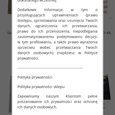
dokonanego wcześniej.
Dodatkowe informacje, w tym o
przysługujących uprawnieniach (prawo
dostępu, sprostowania oraz usunięcia Twoich
danych, ograniczenia ich przetwarzania,
prawo do ich przenoszenia, niepodlegania
Spodnie męskie jeans Roz 40-48,
Spodnie męskie jeans Roz 40-48,
zautomatyzowanemu podejmowaniu decyzji,
1 Kolor .Paczka 10 szt
1 Kolor .Paczka 10 szt
w tym profilowaniu, a także prawo wyrażenia
52.00 zł
52.00 zł
sprzeciwu wobec przetwarzania Twoich
szczegóły
szczegóły
danych osobowych) znajdziesz w Polityce
prywatności.
---------------------------------------------------
Polityka prywatności
Polityka prywatności sklepu
Zapewniamy naszym Klientom pełne
poszanowanie ich prywatności oraz ochronę
ich danych osobowych.