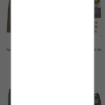
Spodnie męskie jeans Roz 34-38,
Spodnie męskie jeans Roz 34-38,
1 Kolor .Paczka 10 szt
1 Kolor .Paczka 10 szt
48.00 zł
48.00 zł
szczegóły
szczegóły