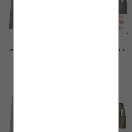
Spodnie męskie jeans Roz 31-38,
Spodnie męskie jeans Roz 31-38,
1 Kolor .Paczka 10 szt
1 Kolor .Paczka 10 szt
51.00 zł
51.00 zł
szczegóły
szczegóły