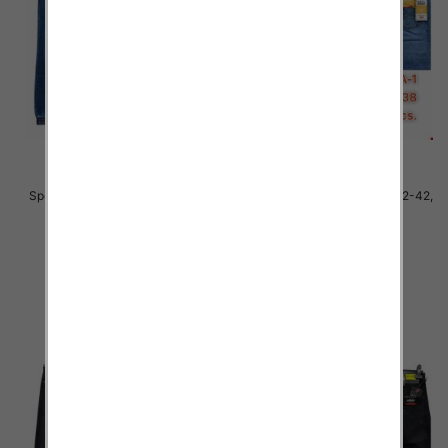
Spodnie męskie jeans Roz 32-42,
Spodnie męskie jeans Roz 32-42,
1 Kolor .Paczka 10 szt
1 Kolor .Paczka 10 szt
63.00 zł
59.00 zł
szczegóły
szczegóły