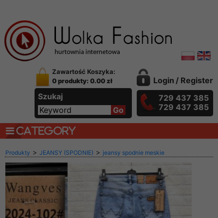
Zawartość Koszyka:
Login
/
Register
0 produkty: 0.00 zł
Szukaj
729 437 385
729 437 385
CATEGORY
>
>
Produkty
JEANSY (SPODNIE)
jeansy spodnie meskie