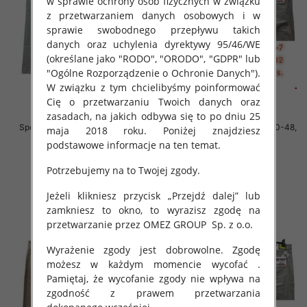
w sprawie ochrony osób fizycznych w związku
z przetwarzaniem danych osobowych i w
sprawie swobodnego przepływu takich
danych oraz uchylenia dyrektywy 95/46/WE
(określane jako "RODO", "ORODO", "GDPR" lub
"Ogólne Rozporządzenie o Ochronie Danych").
W związku z tym chcielibyśmy poinformować
Cię o przetwarzaniu Twoich danych oraz
zasadach, na jakich odbywa się to po dniu 25
Spodnie męskie jeans Roz 40-48,
Spodnie męskie jeans Roz 40-48,
maja 2018 roku. Poniżej znajdziesz
1 Kolor .Paczka 10 szt
1 Kolor .Paczka 10 szt
podstawowe informacje na ten temat.
52.00 zł
52.00 zł
Potrzebujemy na to Twojej zgody.
szczegóły
szczegóły
Jeżeli klikniesz przycisk „Przejdź dalej” lub
zamkniesz to okno, to wyrazisz zgodę na
przetwarzanie przez OMEZ GROUP
Sp. z o.o.
Wyrażenie zgody jest dobrowolne. Zgodę
możesz w każdym momencie wycofać .
Pamiętaj, że wycofanie zgody nie wpływa na
zgodność z prawem przetwarzania