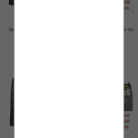
Spodnie męskie jeans Roz 34-38,
Spodnie męskie jeans Roz 34-38,
1 Kolor .Paczka 10 szt
1 Kolor .Paczka 10 szt
48.00 zł
48.00 zł
szczegóły
szczegóły