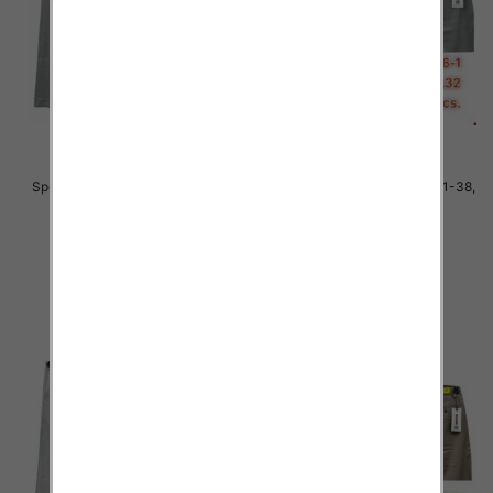
Spodnie męskie jeans Roz 31-38,
Spodnie męskie jeans Roz 31-38,
1 Kolor .Paczka 10 szt
1 Kolor .Paczka 10 szt
51.00 zł
51.00 zł
szczegóły
szczegóły