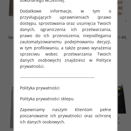
dokonanego wcześniej.
Dodatkowe informacje, w tym o
przysługujących uprawnieniach (prawo
dostępu, sprostowania oraz usunięcia Twoich
danych, ograniczenia ich przetwarzania,
prawo do ich przenoszenia, niepodlegania
Spodnie męskie jeans Roz 40-48,
Spodnie męskie jeans Roz 40-48,
zautomatyzowanemu podejmowaniu decyzji,
1 Kolor .Paczka 10 szt
1 Kolor .Paczka 10 szt
w tym profilowaniu, a także prawo wyrażenia
52.00 zł
52.00 zł
sprzeciwu wobec przetwarzania Twoich
szczegóły
szczegóły
danych osobowych) znajdziesz w Polityce
prywatności.
---------------------------------------------------
Polityka prywatności
Polityka prywatności sklepu
Zapewniamy naszym Klientom pełne
poszanowanie ich prywatności oraz ochronę
ich danych osobowych.