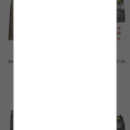
Spodnie męskie jeans Roz 34-38,
Spodnie męskie jeans Roz 34-38,
1 Kolor .Paczka 10 szt
1 Kolor .Paczka 10 szt
48.00 zł
48.00 zł
szczegóły
szczegóły