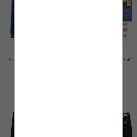
Spodnie męskie jeans Roz 32-42,
Spodnie męskie jeans Roz 32-42,
1 Kolor .Paczka 10 szt
1 Kolor .Paczka 10 szt
63.00 zł
59.00 zł
szczegóły
szczegóły