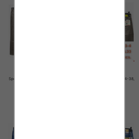
Spodnie męskie jeans Roz 34-38,
Spodnie męskie jeans Roz 34-38,
1 Kolor .Paczka 10 szt
1 Kolor .Paczka 10 szt
48.00 zł
48.00 zł
szczegóły
szczegóły