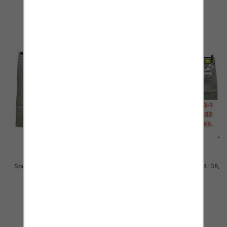
szczegóły
szczegóły
Spodnie męskie jeans Roz 34-38,
Spodnie męskie jeans Roz 34-38,
1 Kolor .Paczka 10 szt
1 Kolor .Paczka 10 szt
48.00 zł
48.00 zł
szczegóły
szczegóły