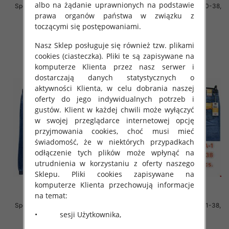
albo na żądanie uprawnionych na podstawie
Spodnie męskie jeans Roz 31-40,
Spodnie męskie jeans Roz 30-38,
1 Kolor .Paczka 10 szt
1 Kolor .Paczka 10 szt
prawa organów państwa w związku z
toczącymi się postępowaniami.
55.00 zł
55.00 zł
szczegóły
szczegóły
Nasz Sklep posługuje się również tzw. plikami
cookies (ciasteczka). Pliki te są zapisywane na
komputerze Klienta przez nasz serwer i
dostarczają danych statystycznych o
aktywności Klienta, w celu dobrania naszej
oferty do jego indywidualnych potrzeb i
gustów. Klient w każdej chwili może wyłączyć
w swojej przeglądarce internetowej opcję
przyjmowania cookies, choć musi mieć
świadomość, że w niektórych przypadkach
odłączenie tych plików może wpłynąć na
utrudnienia w korzystaniu z oferty naszego
Sklepu. Pliki cookies zapisywane na
komputerze Klienta przechowują informacje
na temat:
Spodnie męskie jeans Roz 31-38,
Spodnie męskie jeans Roz 31-38,
• sesji Użytkownika,
1 Kolor .Paczka 10 szt
1 Kolor .Paczka 10 szt
63.00 zł
59.00 zł