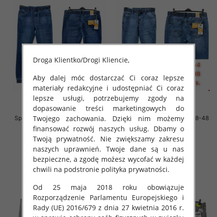
Droga Klientko/Drogi Kliencie,
Aby dalej móc dostarczać Ci coraz lepsze
materiały redakcyjne i udostępniać Ci coraz
lepsze usługi, potrzebujemy zgody na
dopasowanie treści marketingowych do
Twojego zachowania. Dzięki nim możemy
Spodnie męskie jeans Roz 38-48
Spodnie męskie jeans Roz 38-48
1 Kolor .Paczka 10 szt
1 Kolor .Paczka 10 szt
finansować rozwój naszych usług. Dbamy o
Twoją prywatność. Nie zwiększamy zakresu
64.00 zł
64.00 zł
naszych uprawnień. Twoje dane są u nas
szczegóły
szczegóły
bezpieczne, a zgodę możesz wycofać w każdej
chwili na podstronie polityka prywatności.
Od 25 maja 2018 roku obowiązuje
Rozporządzenie Parlamentu Europejskiego i
Rady (UE) 2016/679 z dnia 27 kwietnia 2016 r.