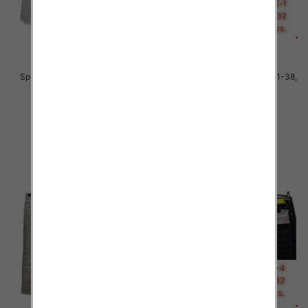
Spodnie męskie jeans Roz 31-38,
Spodnie męskie jeans Roz 31-38,
1 Kolor .Paczka 10 szt
1 Kolor .Paczka 10 szt
51.00 zł
51.00 zł
szczegóły
szczegóły