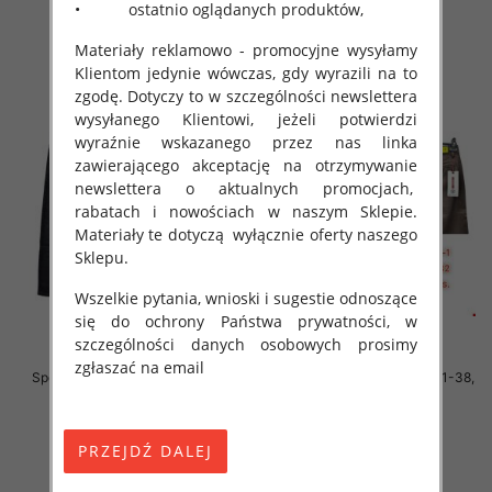
• ostatnio oglądanych produktów,
szczegóły
szczegóły
Materiały reklamowo - promocyjne wysyłamy
Klientom jedynie wówczas, gdy wyrazili na to
zgodę. Dotyczy to w szczególności newslettera
wysyłanego Klientowi, jeżeli potwierdzi
wyraźnie wskazanego przez nas linka
zawierającego akceptację na otrzymywanie
newslettera o aktualnych promocjach,
rabatach i nowościach w naszym Sklepie.
Materiały te dotyczą wyłącznie oferty naszego
Sklepu.
Wszelkie pytania, wnioski i sugestie odnoszące
się do ochrony Państwa prywatności, w
szczególności danych osobowych prosimy
zgłaszać na email
Spodnie męskie jeans Roz 31-38,
Spodnie męskie jeans Roz 31-38,
1 Kolor .Paczka 10 szt
1 Kolor .Paczka 10 szt
54.00 zł
54.00 zł
szczegóły
szczegóły