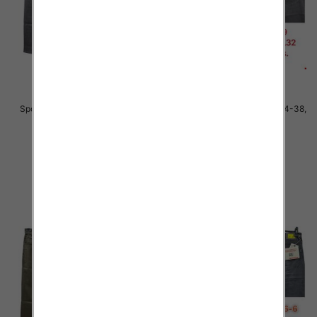
Spodnie męskie jeans Roz 34-38,
Spodnie męskie jeans Roz 34-38,
1 Kolor .Paczka 10 szt
1 Kolor .Paczka 10 szt
48.00 zł
48.00 zł
szczegóły
szczegóły