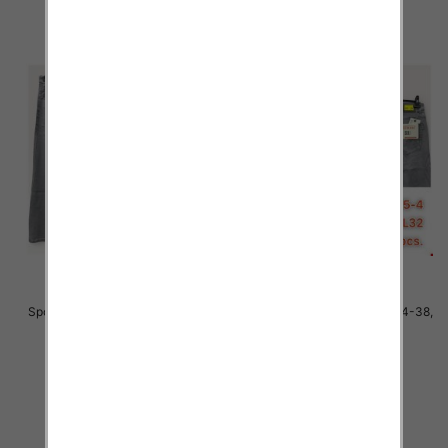
Spodnie męskie jeans Roz 34-38,
Spodnie męskie jeans Roz 34-38,
1 Kolor .Paczka 10 szt
1 Kolor .Paczka 10 szt
48.00 zł
48.00 zł
szczegóły
szczegóły