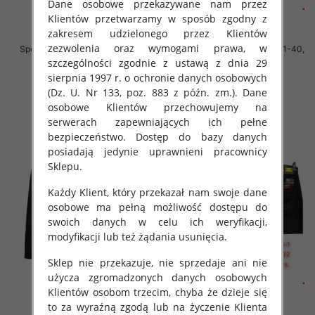
Dane osobowe przekazywane nam przez
Klientów przetwarzamy w sposób zgodny z
zakresem udzielonego przez Klientów
zezwolenia oraz wymogami prawa, w
Spodnie męskie jeans Roz 40-48,
Spodnie męskie jeans Roz 31-40,
1 Kolor .Paczka 10 szt
1 Kolor .Paczka 10 szt
szczególności zgodnie z ustawą z dnia 29
sierpnia 1997 r. o ochronie danych osobowych
52.00 zł
55.00 zł
(Dz. U. Nr 133, poz. 883 z późn. zm.). Dane
szczegóły
szczegóły
osobowe Klientów przechowujemy na
serwerach zapewniających ich pełne
bezpieczeństwo. Dostęp do bazy danych
posiadają jedynie uprawnieni pracownicy
Sklepu.
Każdy Klient, który przekazał nam swoje dane
osobowe ma pełną możliwość dostępu do
swoich danych w celu ich weryfikacji,
modyfikacji lub też żądania usunięcia.
Sklep nie przekazuje, nie sprzedaje ani nie
użycza zgromadzonych danych osobowych
Klientów osobom trzecim, chyba że dzieje się
to za wyraźną zgodą lub na życzenie Klienta