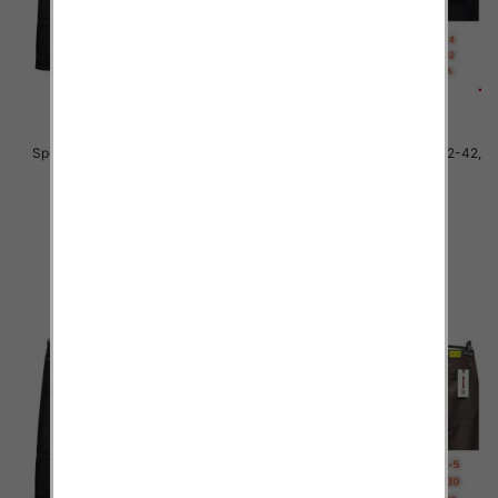
Spodnie męskie jeans Roz 32-42,
Spodnie męskie jeans Roz 32-42,
1 Kolor .Paczka 10 szt
1 Kolor .Paczka 10 szt
55.00 zł
55.00 zł
szczegóły
szczegóły