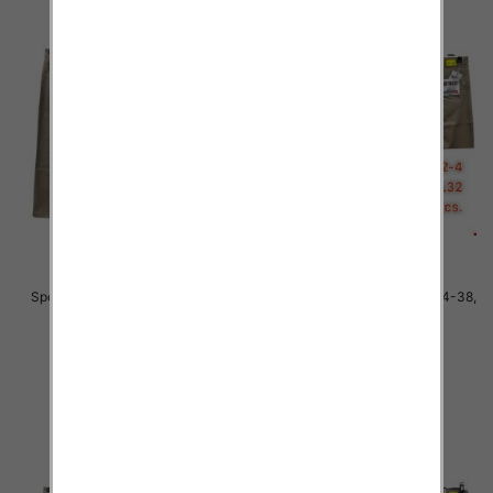
Spodnie męskie jeans Roz 34-38,
Spodnie męskie jeans Roz 34-38,
1 Kolor .Paczka 10 szt
1 Kolor .Paczka 10 szt
48.00 zł
48.00 zł
szczegóły
szczegóły