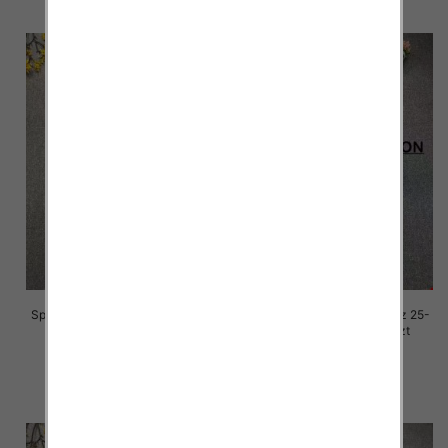
Spodnie damskie jeansy Roz 25-
Spodnie damskie jeansy Roz 25-
30, 1 Kolor Paczka 10 szt
30, 1 Kolor Paczka 10 szt
68.00 zł
68.00 zł
szczegóły
szczegóły