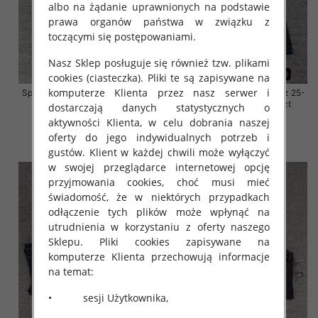
albo na żądanie uprawnionych na podstawie
prawa organów państwa w związku z
toczącymi się postępowaniami.
Nasz Sklep posługuje się również tzw. plikami
cookies (ciasteczka). Pliki te są zapisywane na
komputerze Klienta przez nasz serwer i
Spodnie damskie jeansy Roz 25-
Spodnie damskie jeansy Roz 25-
30, 1 Kolor Paczka 10 szt
30, 1 Kolor Paczka 10 szt
dostarczają danych statystycznych o
aktywności Klienta, w celu dobrania naszej
57.00 zł
57.00 zł
oferty do jego indywidualnych potrzeb i
szczegóły
szczegóły
gustów. Klient w każdej chwili może wyłączyć
w swojej przeglądarce internetowej opcję
przyjmowania cookies, choć musi mieć
świadomość, że w niektórych przypadkach
odłączenie tych plików może wpłynąć na
utrudnienia w korzystaniu z oferty naszego
Sklepu. Pliki cookies zapisywane na
komputerze Klienta przechowują informacje
na temat:
• sesji Użytkownika,