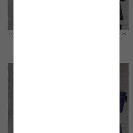
Spodnie damskie jeansy Roz 25-
Spodnie damskie jeansy Roz 25-
30, 1 Kolor Paczka 10 szt
30, 1 Kolor Paczka 10 szt
57.00 zł
57.00 zł
szczegóły
szczegóły