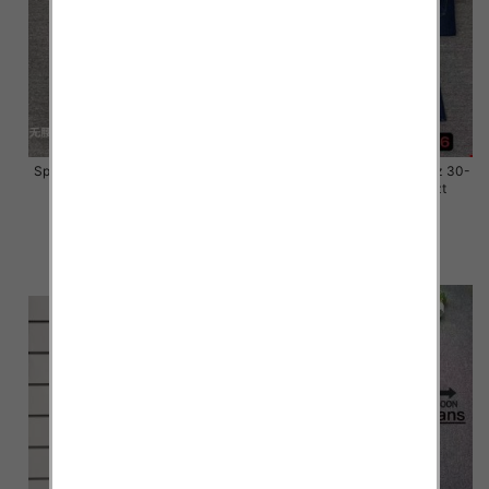
Spodnie damskie jeansy Roz 28-
Spodnie damskie jeansy Roz 30-
33, 1 Kolor Paczka 10 szt
36, 1 Kolor Paczka 10 szt
57.00 zł
57.00 zł
szczegóły
szczegóły