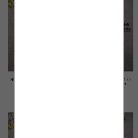
Spodnie damskie jeansy Roz 25-
Spodnie damskie jeansy Roz 25-
30, 1 Kolor Paczka 10 szt
30, 1 Kolor Paczka 10 szt
68.00 zł
68.00 zł
szczegóły
szczegóły