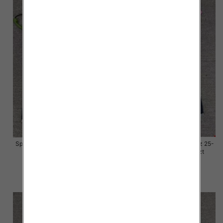
Spodnie damskie jeansy Roz 25-
Spodnie damskie jeansy Roz 25-
30, 1 Kolor Paczka 10 szt
30, 1 Kolor Paczka 10 szt
57.00 zł
57.00 zł
szczegóły
szczegóły