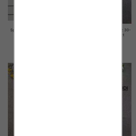
Spodnie damskie jeansy Roz S-
Spodnie damskie jeansy Roz 30-
3M, 1 Kolor Paczka 10 szt
36, 1 Kolor Paczka 10 szt
77.00 zł
70.00 zł
szczegóły
szczegóły