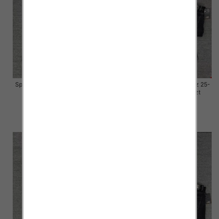
Spodnie damskie jeansy Roz 25-
Spodnie damskie jeansy Roz 25-
30, 1 Kolor Paczka 10 szt
30, 1 Kolor Paczka 10 szt
57.00 zł
57.00 zł
szczegóły
szczegóły