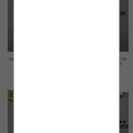
Spodnie damskie jeansy Roz 25-
Spodnie damskie jeansy Roz 25-
30, 1 Kolor Paczka 10 szt
30, 1 Kolor Paczka 10 szt
68.00 zł
68.00 zł
szczegóły
szczegóły