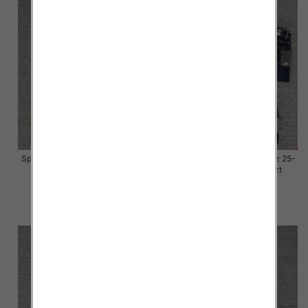
Spodnie damskie jeansy Roz 25-
Spodnie damskie jeansy Roz 25-
30, 1 Kolor Paczka 10 szt
30, 1 Kolor Paczka 10 szt
57.00 zł
57.00 zł
szczegóły
szczegóły