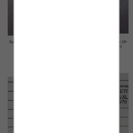
Spodnie damskie jeansy Roz 26-
Spodnie damskie jeansy Roz 26-
30, 1 Kolor Paczka 10 szt
30, 1 Kolor Paczka 10 szt
68.00 zł
68.00 zł
szczegóły
szczegóły