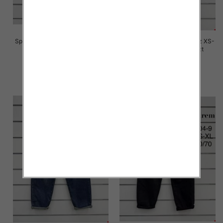
Spodnie damskie jeansy Roz XS-
Spodnie damskie jeansy Roz XS-
XL, 1 Kolor Paczka 10 szt
XL, 1 Kolor Paczka 10 szt
76.00 zł
76.00 zł
szczegóły
szczegóły