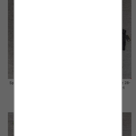
Spodnie damskie jeansy Roz 28-
Spodnie damskie jeansy Roz 28-
33, 1 Kolor Paczka 10 szt
33, 1 Kolor Paczka 10 szt
57.00 zł
57.00 zł
szczegóły
szczegóły