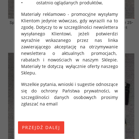
• ostatnio oglądanych produktów,
Materiały reklamowo - promocyjne wysyłamy
Klientom jedynie wówczas, gdy wyrazili na to
Spodnie damskie jeansy Roz 25-
Spodnie damskie jeansy Roz 25-
zgodę. Dotyczy to w szczególności newslettera
30, 1 Kolor Paczka 10 szt
30, 1 Kolor Paczka 10 szt
wysyłanego Klientowi, jeżeli potwierdzi
57.00 zł
57.00 zł
wyraźnie wskazanego przez nas linka
szczegóły
szczegóły
zawierającego akceptację na otrzymywanie
newslettera o aktualnych promocjach,
rabatach i nowościach w naszym Sklepie.
Materiały te dotyczą wyłącznie oferty naszego
Sklepu.
Wszelkie pytania, wnioski i sugestie odnoszące
się do ochrony Państwa prywatności, w
szczególności danych osobowych prosimy
zgłaszać na email