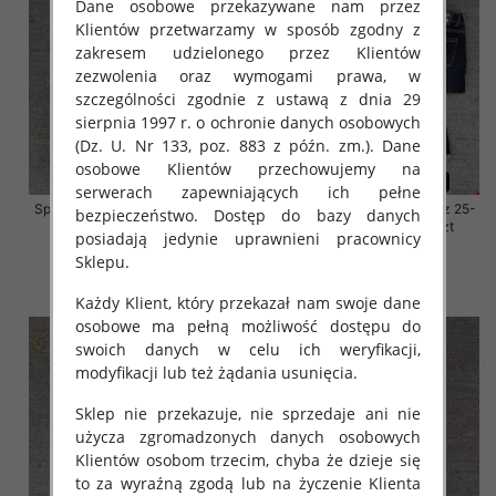
Dane osobowe przekazywane nam przez
Klientów przetwarzamy w sposób zgodny z
zakresem udzielonego przez Klientów
zezwolenia oraz wymogami prawa, w
szczególności zgodnie z ustawą z dnia 29
sierpnia 1997 r. o ochronie danych osobowych
(Dz. U. Nr 133, poz. 883 z późn. zm.). Dane
osobowe Klientów przechowujemy na
serwerach zapewniających ich pełne
Spodnie damskie jeansy Roz 25-
Spodnie damskie jeansy Roz 25-
bezpieczeństwo. Dostęp do bazy danych
30, 1 Kolor Paczka 10 szt
30, 1 Kolor Paczka 10 szt
posiadają jedynie uprawnieni pracownicy
57.00 zł
57.00 zł
Sklepu.
szczegóły
szczegóły
Każdy Klient, który przekazał nam swoje dane
osobowe ma pełną możliwość dostępu do
swoich danych w celu ich weryfikacji,
modyfikacji lub też żądania usunięcia.
Sklep nie przekazuje, nie sprzedaje ani nie
użycza zgromadzonych danych osobowych
Klientów osobom trzecim, chyba że dzieje się
to za wyraźną zgodą lub na życzenie Klienta