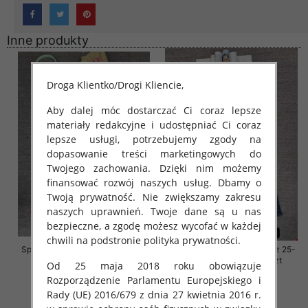
Inne produkty
Droga Klientko/Drogi Kliencie,
Aby dalej móc dostarczać Ci coraz lepsze
materiały redakcyjne i udostępniać Ci coraz
lepsze usługi, potrzebujemy zgody na
dopasowanie treści marketingowych do
Twojego zachowania. Dzięki nim możemy
finansować rozwój naszych usług. Dbamy o
Twoją prywatność. Nie zwiększamy zakresu
naszych uprawnień. Twoje dane są u nas
bezpieczne, a zgodę możesz wycofać w każdej
chwili na podstronie polityka prywatności.
Spodnie damskie jeansy Roz 29-
Spodnie damskie jeansy Roz 25-
36, 1 Kolor Paczka 10 szt
30, 1 Kolor Paczka 10 szt
Od 25 maja 2018 roku obowiązuje
57.00 zł
61.00 zł
Rozporządzenie Parlamentu Europejskiego i
Rady (UE) 2016/679 z dnia 27 kwietnia 2016 r.
szczegóły
szczegóły