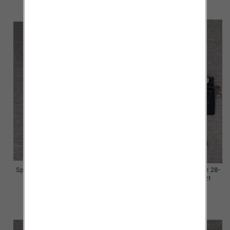
szczegóły
szczegóły
Spodnie damskie jeansy Roz 28-
Spodnie damskie jeansy Roz 28-
33, 1 Kolor Paczka 10 szt
33, 1 Kolor Paczka 10 szt
57.00 zł
57.00 zł
szczegóły
szczegóły