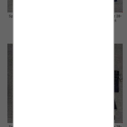
Spodnie damskie jeansy Roz 28-
Spodnie damskie jeansy Roz 28-
33, 1 Kolor Paczka 10 szt
33, 1 Kolor Paczka 10 szt
57.00 zł
57.00 zł
szczegóły
szczegóły
Spodnie damskie jeansy Roz 28-
Spodnie damskie jeansy Roz 28-