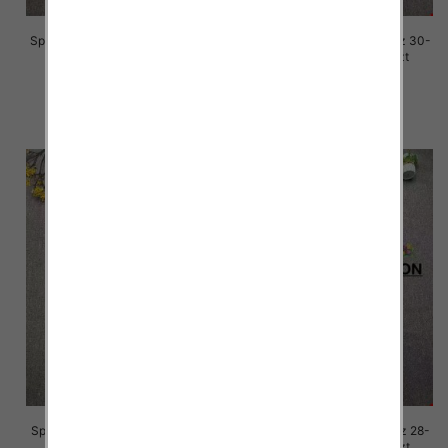
Spodnie damskie jeansy Roz 30-
Spodnie damskie jeansy Roz 30-
36, 1 Kolor Paczka 10 szt
36, 1 Kolor Paczka 10 szt
70.00 zł
70.00 zł
szczegóły
szczegóły
Spodnie damskie jeansy Roz 28-
Spodnie damskie jeansy Roz 28-
33, 1 Kolor Paczka 10 szt
33, 1 Kolor Paczka 10 szt