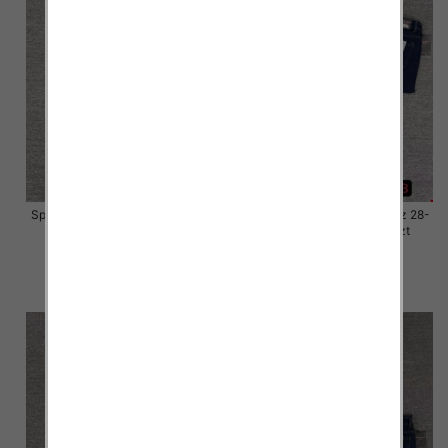
Spodnie damskie jeansy Roz 28-
Spodnie damskie jeansy Roz 28-
33, 1 Kolor Paczka 10 szt
33, 1 Kolor Paczka 10 szt
57.00 zł
57.00 zł
szczegóły
szczegóły