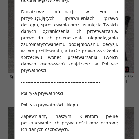
dokonanego wcześniej.
Dodatkowe informacje, w tym o
przysługujących uprawnieniach (prawo
dostępu, sprostowania oraz usunięcia Twoich
danych, ograniczenia ich przetwarzania,
prawo do ich przenoszenia, niepodlegania
zautomatyzowanemu podejmowaniu decyzji,
w tym profilowaniu, a także prawo wyrażenia
sprzeciwu wobec przetwarzania Twoich
danych osobowych) znajdziesz w Polityce
prywatności.
Spodnie damskie jeansy Roz 25-
Spodnie damskie jeansy Roz 25-
---------------------------------------------------
30, 1 Kolor Paczka 10 szt
30, 1 Kolor Paczka 10 szt
61.00 zł
61.00 zł
Polityka prywatności
szczegóły
szczegóły
Polityka prywatności sklepu
Zapewniamy naszym Klientom pełne
poszanowanie ich prywatności oraz ochronę
ich danych osobowych.