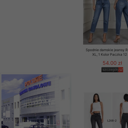
39.00 zł
Materiały reklamowo -
szczegóły
szczególności newsle
zawierającego akcept
naszym Sklepie. Materi
Wszelkie pytania, wni
osobowych prosimy zgł
Spodnie damskie jeansy 
XL, 1 Kolor Paczka 12 
54.00 zł
szczegóły