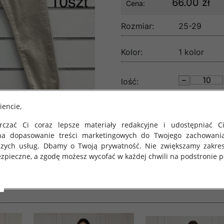
66.00 zł
Cena:
Rozmiar:
25-29
Kolor:
1 kolor
lość:
iencie,
czać Ci coraz lepsze materiały redakcyjne i udostępniać Ci
na dopasowanie treści marketingowych do Twojego zachowani
szych usług. Dbamy o Twoją prywatność. Nie zwiększamy zakre
zpieczne, a zgodę możesz wycofać w każdej chwili na podstronie po
 obowiązuje Rozporządzenie Parlamentu Europejskiego i Rady (U
rawie ochrony osób fizycznych w związku z przetwarzaniem danych
 takich danych oraz uchylenia dyrektywy 95/46/WE (określane 
ozporządzenie o Ochronie Danych"). W związku z tym chcielibyś
 danych oraz zasadach, na jakich odbywa się to po dniu 25 ma