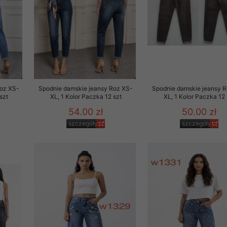
 promocyjne wysyłamy Klientom jedynie wówczas, gdy wyrazili na 
ttera wysyłanego Klientowi, jeżeli potwierdzi wyraźnie wskaz
ację na otrzymywanie newslettera o aktualnych promocjach, ra
ały te dotyczą wyłącznie oferty naszego Sklepu.
oski i sugestie odnoszące się do ochrony Państwa prywatności, 
aszać na email
Roz XS-
Spodnie damskie jeansy Roz XS-
Spodnie damskie jeansy 
szt
XL, 1 Kolor Paczka 12 szt
XL, 1 Kolor Paczka 12 
54.00 zł
50.00 zł
szczegóły
szczegóły