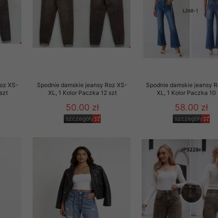
to zgodę. Dotyczy to w
anego przez nas linka
batach i nowościach w
w szczególności danych
Roz XS-
Spodnie damskie jeansy Roz XS-
Spodnie damskie jeansy 
szt
XL, 1 Kolor Paczka 12 szt
XL, 1 Kolor Paczka 10 
50.00 zł
58.00 zł
szczegóły
szczegóły