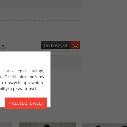
 coraz lepsze usługi,
a. Dzięki nim możemy
su naszych uprawnień.
lityka prywatności.
E) 2016/679 z dnia 27
 osobowych i w sprawie
jako "RODO", "ORODO",
my poinformować Cię o
ja 2018 roku. Poniżej