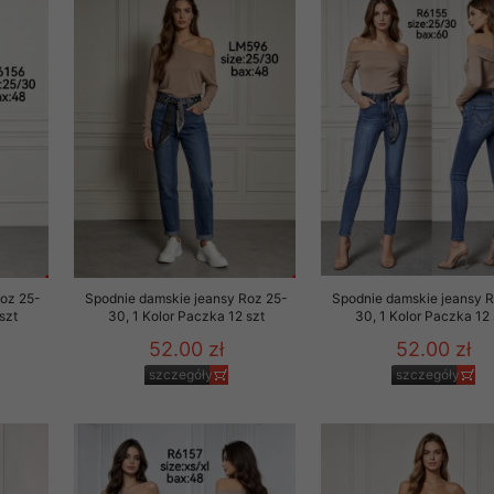
rzetwarzanie przez OMEZ
że wycofanie zgody nie
towania oraz usunięcia
ania zautomatyzowanemu
 przetwarzania Twoich
Roz 25-
Spodnie damskie jeansy Roz 25-
Spodnie damskie jeansy 
szt
30, 1 Kolor Paczka 12 szt
30, 1 Kolor Paczka 12 
52.00 zł
52.00 zł
szczegóły
szczegóły
ych osobowych.
sem udzielonego przez