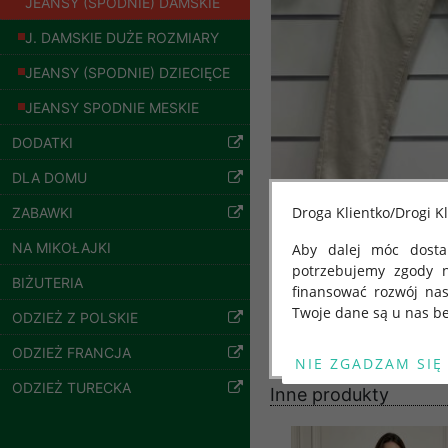
JEANSY (SPODNIE) DAMSKIE
J. DAMSKIE DUŻE ROZMIARY
JEANSY (SPODNIE) DZIECIĘCE
JEANSY SPODNIE MESKIE
Bluzy damskie Roz
DODATKI
L-3XL. 1 kolor.
Paczka 10 szt
DLA DOMU
54.00 zł
szczegóły
Droga Klientko/Drogi Kl
ZABAWKI
NA MIKOŁAJKI
Aby dalej móc dostar
potrzebujemy zgody 
BIŻUTERIA
finansować rozwój na
Twoje dane są u nas be
ODZIEŻ Z POLSKIE
Od 25 maja 2018 roku
ODZIEŻ FRANCJA
kwietnia 2016 r. w sp
ODZIEŻ TURECKA
swobodnego przepływu
Inne produkty
"GDPR" lub "Ogólne R
przetwarzaniu Twoich