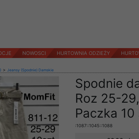
OCJE
NOWOSCI
HURTOWNIA ODZIEŻY
HURTO
>
)
Jeansy (Spodnie) Damskie
Spodnie d
Roz 25-29,
Paczka 10 
:1087::1045::1088