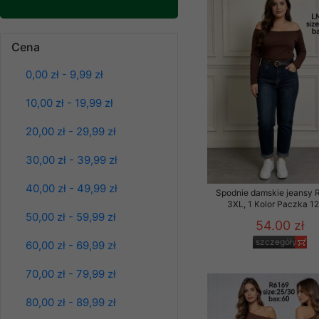
znajdziesz podstawowe
Potrzebujemy na to Two
Cena
Bluzy damskie Roz
Jeżeli klikniesz przyc
L-3XL. 1 kolor.
GROUP
Sp. z o.o.
Paczka 10 szt
0,00 zł - 9,99 zł
39.00 zł
Wyrażenie zgody jest 
10,00 zł - 19,99 zł
szczegóły
wpływa na zgodność z 
20,00 zł - 29,99 zł
Dodatkowe informacje,
Twoich danych, ograni
30,00 zł - 39,99 zł
podejmowaniu decyzji
danych osobowych) znaj
40,00 zł - 49,99 zł
Spodnie damskie jeansy 
3XL, 1 Kolor Paczka 12
-------------------------------
50,00 zł - 59,99 zł
54.00 zł
Polityka prywatności
szczegóły
60,00 zł - 69,99 zł
Polityka prywatności s
70,00 zł - 79,99 zł
Zapewniamy naszym Kli
80,00 zł - 89,99 zł
Dane osobowe przekaz