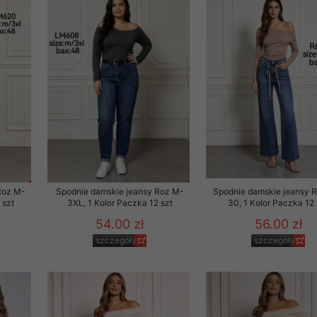
 informacje na ten temat.
jej zgody.
isk „Przejdź dalej” lub zamkniesz to okno, to wyrazisz zgodę na p
dobrowolne. Zgodę możesz w każdym momencie wycofać . Pamiętaj, 
prawem przetwarzania dokonanego wcześniej.
 w tym o przysługujących uprawnieniach (prawo dostępu, spros
czenia ich przetwarzania, prawo do ich przenoszenia, niepodleg
, w tym profilowaniu, a także prawo wyrażenia sprzeciwu wobec
dziesz w Polityce prywatności.
Roz M-
Spodnie damskie jeansy Roz M-
Spodnie damskie jeansy 
 szt
3XL, 1 Kolor Paczka 12 szt
30, 1 Kolor Paczka 12 
--------------------
54.00 zł
56.00 zł
szczegóły
szczegóły
klepu
entom pełne poszanowanie ich prywatności oraz ochronę ich dan
ywane nam przez Klientów przetwarzamy w sposób zgodny z zakre