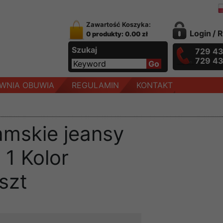
Zawartość Koszyka:
Login
/
R
0 produkty: 0.00 zł
Szukaj
729 4
729 4
WNIA OBUWIA
REGULAMIN
KONTAKT
amskie jeansy
 1 Kolor
szt