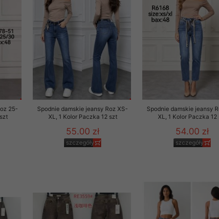
29 sierpnia 1997 r. o
entów przechowujemy na
ją jedynie uprawnieni
o swoich danych w celu
ientów osobom trzecim,
awnionych na podstawie
Roz 25-
Spodnie damskie jeansy Roz XS-
Spodnie damskie jeansy 
szt
XL, 1 Kolor Paczka 12 szt
XL, 1 Kolor Paczka 12 
ne na komputerze Klienta
55.00 zł
54.00 zł
brania naszej oferty do
szczegóły
szczegóły
zeglądarce internetowej
odłączenie tych plików
pisywane na komputerze