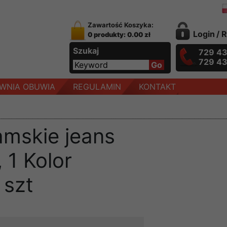
Zawartość Koszyka:
Login
/
R
0 produkty: 0.00 zł
Szukaj
729 4
729 4
WNIA OBUWIA
REGULAMIN
KONTAKT
amskie jeans
 1 Kolor
 szt