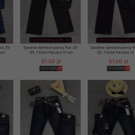
rzetwarzanie przez OMEZ
że wycofanie zgody nie
Roz 25-
Spodnie damskie jeansy Roz 25-
Spodnie damskie jeansy 
szt
30, 1 Kolor Paczka 10 szt
30, 1 Kolor Paczka 10 
towania oraz usunięcia
61.00 zł
61.00 zł
ania zautomatyzowanemu
szczegóły
szczegóły
 przetwarzania Twoich
ych osobowych.
sem udzielonego przez