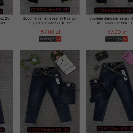
to zgodę. Dotyczy to w
anego przez nas linka
Roz 25-
Spodnie damskie jeansy Roz 25-
Spodnie damskie jeansy 
batach i nowościach w
szt
30, 1 Kolor Paczka 10 szt
30, 1 Kolor Paczka 10 
57.00 zł
57.00 zł
w szczególności danych
szczegóły
szczegóły