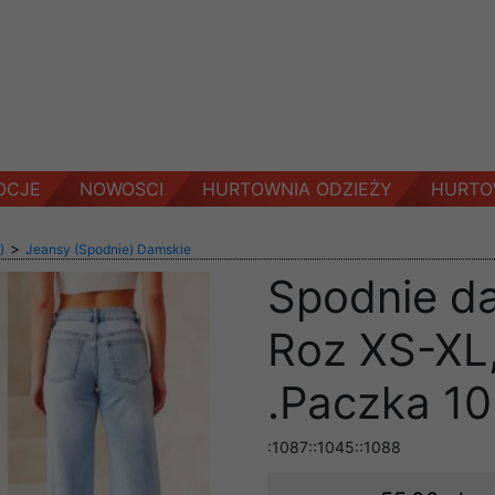
OCJE
NOWOSCI
HURTOWNIA ODZIEŻY
HURTO
>
)
Jeansy (Spodnie) Damskie
Spodnie d
Roz XS-XL,
.Paczka 10
:1087::1045::1088