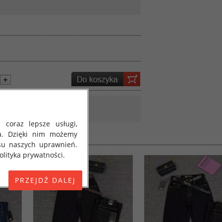
 coraz lepsze usługi,
a. Dzięki nim możemy
su naszych uprawnień.
lityka prywatności.
E) 2016/679 z dnia 27
 osobowych i w sprawie
jako "RODO", "ORODO",
my poinformować Cię o
ja 2018 roku. Poniżej