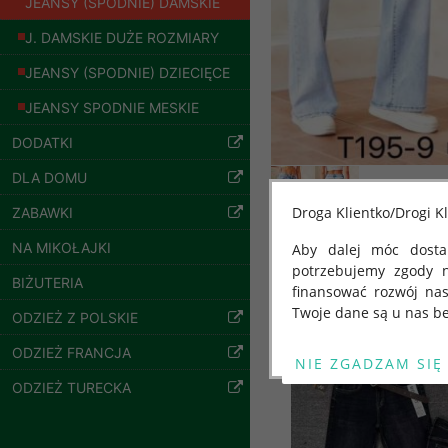
JEANSY (SPODNIE) DAMSKIE
J. DAMSKIE DUŻE ROZMIARY
JEANSY (SPODNIE) DZIECIĘCE
JEANSY SPODNIE MESKIE
Spodnie damskie
jeansy Roz 25-30, 1
DODATKI
Kolor Paczka 10 szt
DLA DOMU
61.00 zł
szczegóły
Droga Klientko/Drogi Kl
ZABAWKI
NA MIKOŁAJKI
Aby dalej móc dostar
potrzebujemy zgody 
Inne produkty
BIŻUTERIA
finansować rozwój na
Twoje dane są u nas be
ODZIEŻ Z POLSKIE
Od 25 maja 2018 roku
ODZIEŻ FRANCJA
kwietnia 2016 r. w sp
ODZIEŻ TURECKA
swobodnego przepływu
"GDPR" lub "Ogólne R
przetwarzaniu Twoich