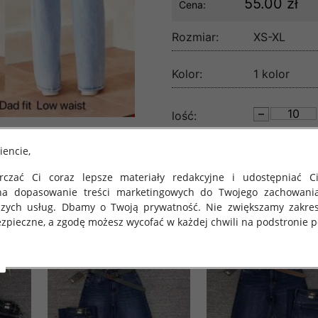
55.00 zł
Cena:
Rozmiar:
XS-XL
Kolor:
1 kolor
lość:
iencie,
czać Ci coraz lepsze materiały redakcyjne i udostępniać Ci
na dopasowanie treści marketingowych do Twojego zachowani
szych usług. Dbamy o Twoją prywatność. Nie zwiększamy zakre
zpieczne, a zgodę możesz wycofać w każdej chwili na podstronie po
 obowiązuje Rozporządzenie Parlamentu Europejskiego i Rady (U
rawie ochrony osób fizycznych w związku z przetwarzaniem danych
 takich danych oraz uchylenia dyrektywy 95/46/WE (określane 
ozporządzenie o Ochronie Danych"). W związku z tym chcielibyś
 danych oraz zasadach, na jakich odbywa się to po dniu 25 ma