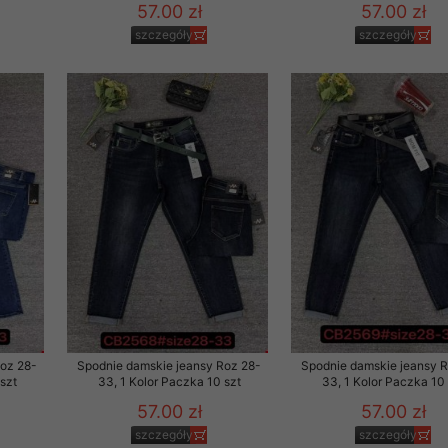
57.00 zł
57.00 zł
szczegóły
szczegóły
Roz 28-
Spodnie damskie jeansy Roz 28-
Spodnie damskie jeansy 
szt
33, 1 Kolor Paczka 10 szt
33, 1 Kolor Paczka 10 
57.00 zł
57.00 zł
szczegóły
szczegóły