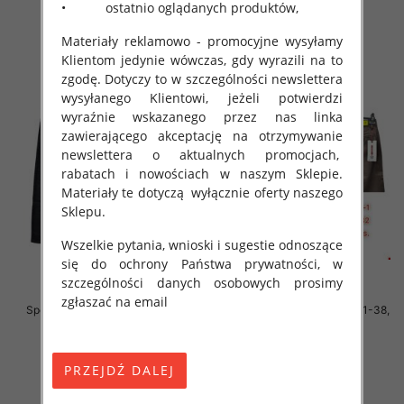
• ostatnio oglądanych produktów,
szczegóły
szczegóły
Materiały reklamowo - promocyjne wysyłamy
Klientom jedynie wówczas, gdy wyrazili na to
zgodę. Dotyczy to w szczególności newslettera
wysyłanego Klientowi, jeżeli potwierdzi
wyraźnie wskazanego przez nas linka
zawierającego akceptację na otrzymywanie
newslettera o aktualnych promocjach,
rabatach i nowościach w naszym Sklepie.
Materiały te dotyczą wyłącznie oferty naszego
Sklepu.
Wszelkie pytania, wnioski i sugestie odnoszące
się do ochrony Państwa prywatności, w
szczególności danych osobowych prosimy
zgłaszać na email
Spodnie męskie jeans Roz 31-38,
Spodnie męskie jeans Roz 31-38,
1 Kolor .Paczka 10 szt
1 Kolor .Paczka 10 szt
54.00 zł
54.00 zł
szczegóły
szczegóły