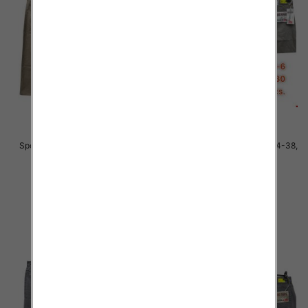
Spodnie męskie jeans Roz 34-38,
Spodnie męskie jeans Roz 34-38,
1 Kolor .Paczka 10 szt
1 Kolor .Paczka 10 szt
48.00 zł
48.00 zł
szczegóły
szczegóły