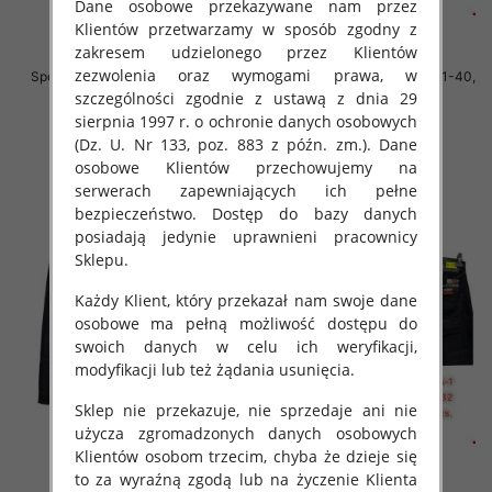
Dane osobowe przekazywane nam przez
Klientów przetwarzamy w sposób zgodny z
zakresem udzielonego przez Klientów
zezwolenia oraz wymogami prawa, w
Spodnie męskie jeans Roz 40-48,
Spodnie męskie jeans Roz 31-40,
1 Kolor .Paczka 10 szt
1 Kolor .Paczka 10 szt
szczególności zgodnie z ustawą z dnia 29
sierpnia 1997 r. o ochronie danych osobowych
52.00 zł
55.00 zł
(Dz. U. Nr 133, poz. 883 z późn. zm.). Dane
szczegóły
szczegóły
osobowe Klientów przechowujemy na
serwerach zapewniających ich pełne
bezpieczeństwo. Dostęp do bazy danych
posiadają jedynie uprawnieni pracownicy
Sklepu.
Każdy Klient, który przekazał nam swoje dane
osobowe ma pełną możliwość dostępu do
swoich danych w celu ich weryfikacji,
modyfikacji lub też żądania usunięcia.
Sklep nie przekazuje, nie sprzedaje ani nie
użycza zgromadzonych danych osobowych
Klientów osobom trzecim, chyba że dzieje się
to za wyraźną zgodą lub na życzenie Klienta