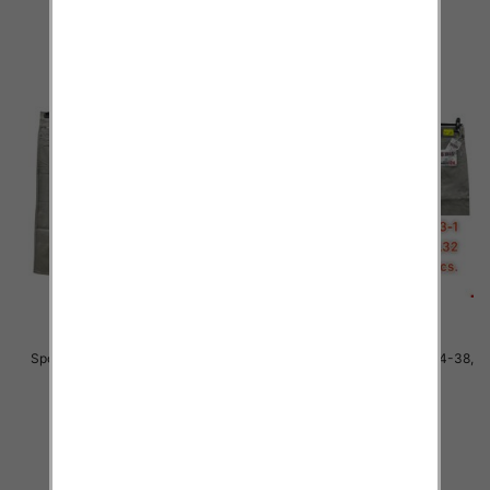
szczegóły
szczegóły
Spodnie męskie jeans Roz 34-38,
Spodnie męskie jeans Roz 34-38,
1 Kolor .Paczka 10 szt
1 Kolor .Paczka 10 szt
48.00 zł
48.00 zł
szczegóły
szczegóły