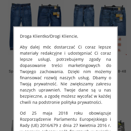
Droga Klientko/Drogi Kliencie,
Aby dalej móc dostarczać Ci coraz lepsze
materiały redakcyjne i udostępniać Ci coraz
lepsze usługi, potrzebujemy zgody na
dopasowanie treści marketingowych do
Twojego zachowania. Dzięki nim możemy
Spodnie męskie jeans Roz 38-48
Spodnie męskie jeans Roz 38-48
1 Kolor .Paczka 10 szt
1 Kolor .Paczka 10 szt
finansować rozwój naszych usług. Dbamy o
Twoją prywatność. Nie zwiększamy zakresu
64.00 zł
64.00 zł
naszych uprawnień. Twoje dane są u nas
szczegóły
szczegóły
bezpieczne, a zgodę możesz wycofać w każdej
chwili na podstronie polityka prywatności.
Od 25 maja 2018 roku obowiązuje
Rozporządzenie Parlamentu Europejskiego i
Rady (UE) 2016/679 z dnia 27 kwietnia 2016 r.