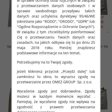
w sprawie ochrony osób fizycznych w związku
z przetwarzaniem danych osobowych i w
sprawie swobodnego przepływu takich
danych oraz uchylenia dyrektywy 95/46/WE
(określane jako "RODO", "ORODO", "GDPR" lub
"Ogólne Rozporządzenie o Ochronie Danych").
W związku z tym chcielibyśmy poinformować
Cię o przetwarzaniu Twoich danych oraz
zasadach, na jakich odbywa się to po dniu 25
Spodnie męskie jeans Roz 40-48,
Spodnie męskie jeans Roz 40-48,
maja 2018 roku. Poniżej znajdziesz
1 Kolor .Paczka 10 szt
1 Kolor .Paczka 10 szt
podstawowe informacje na ten temat.
52.00 zł
52.00 zł
Potrzebujemy na to Twojej zgody.
szczegóły
szczegóły
Jeżeli klikniesz przycisk „Przejdź dalej” lub
zamkniesz to okno, to wyrazisz zgodę na
przetwarzanie przez OMEZ GROUP
Sp. z o.o.
Wyrażenie zgody jest dobrowolne. Zgodę
możesz w każdym momencie wycofać .
Pamiętaj, że wycofanie zgody nie wpływa na
zgodność z prawem przetwarzania