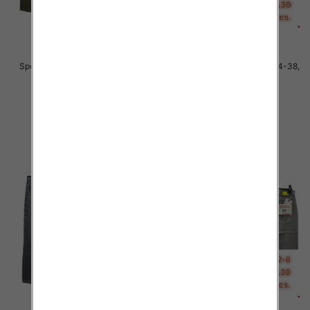
Spodnie męskie jeans Roz 34-38,
Spodnie męskie jeans Roz 34-38,
1 Kolor .Paczka 10 szt
1 Kolor .Paczka 10 szt
48.00 zł
48.00 zł
szczegóły
szczegóły