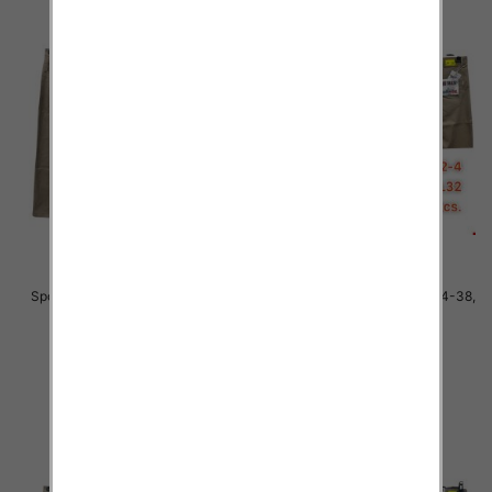
Spodnie męskie jeans Roz 34-38,
Spodnie męskie jeans Roz 34-38,
1 Kolor .Paczka 10 szt
1 Kolor .Paczka 10 szt
48.00 zł
48.00 zł
szczegóły
szczegóły