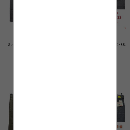
Spodnie męskie jeans Roz 34-38,
Spodnie męskie jeans Roz 34-38,
1 Kolor .Paczka 10 szt
1 Kolor .Paczka 10 szt
48.00 zł
48.00 zł
szczegóły
szczegóły