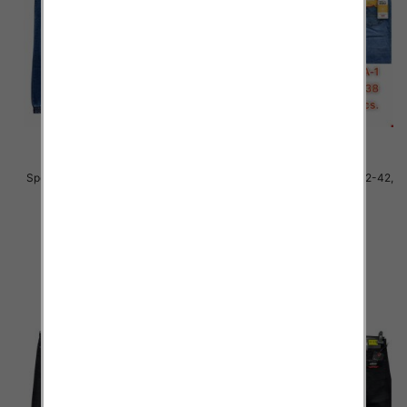
Spodnie męskie jeans Roz 32-42,
Spodnie męskie jeans Roz 32-42,
1 Kolor .Paczka 10 szt
1 Kolor .Paczka 10 szt
63.00 zł
59.00 zł
szczegóły
szczegóły