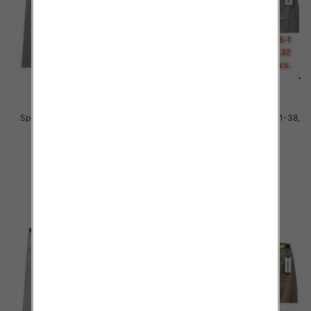
Spodnie męskie jeans Roz 31-38,
Spodnie męskie jeans Roz 31-38,
1 Kolor .Paczka 10 szt
1 Kolor .Paczka 10 szt
51.00 zł
51.00 zł
szczegóły
szczegóły