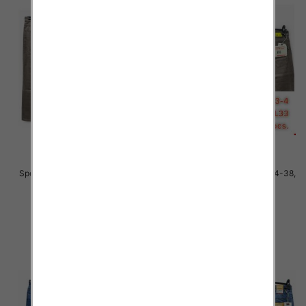
Spodnie męskie jeans Roz 34-38,
Spodnie męskie jeans Roz 34-38,
1 Kolor .Paczka 10 szt
1 Kolor .Paczka 10 szt
48.00 zł
48.00 zł
szczegóły
szczegóły