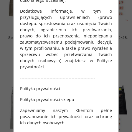
dokonanego wcześniej.
Dodatkowe informacje, w tym o
przysługujących uprawnieniach (prawo
dostępu, sprostowania oraz usunięcia Twoich
danych, ograniczenia ich przetwarzania,
prawo do ich przenoszenia, niepodlegania
Spodnie męskie jeans Roz 40-48,
Spodnie męskie jeans Roz 40-48,
zautomatyzowanemu podejmowaniu decyzji,
1 Kolor .Paczka 10 szt
1 Kolor .Paczka 10 szt
w tym profilowaniu, a także prawo wyrażenia
52.00 zł
52.00 zł
sprzeciwu wobec przetwarzania Twoich
szczegóły
szczegóły
danych osobowych) znajdziesz w Polityce
prywatności.
---------------------------------------------------
Polityka prywatności
Polityka prywatności sklepu
Zapewniamy naszym Klientom pełne
poszanowanie ich prywatności oraz ochronę
ich danych osobowych.