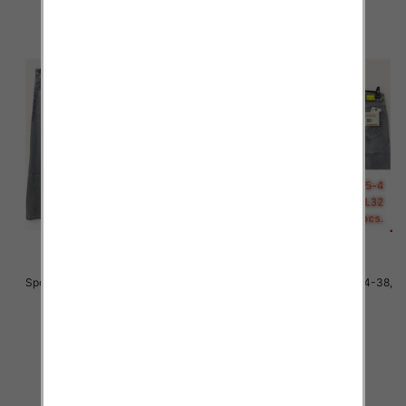
Spodnie męskie jeans Roz 34-38,
Spodnie męskie jeans Roz 34-38,
1 Kolor .Paczka 10 szt
1 Kolor .Paczka 10 szt
48.00 zł
48.00 zł
szczegóły
szczegóły