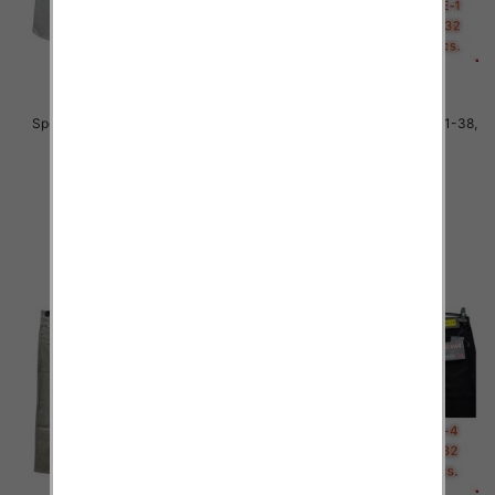
Spodnie męskie jeans Roz 31-38,
Spodnie męskie jeans Roz 31-38,
1 Kolor .Paczka 10 szt
1 Kolor .Paczka 10 szt
51.00 zł
51.00 zł
szczegóły
szczegóły