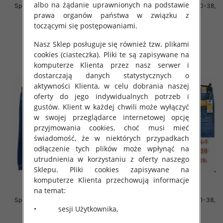
albo na żądanie uprawnionych na podstawie
Spodnie męskie jeans Roz 31-40,
Spodnie męskie jeans Roz 30-38,
1 Kolor .Paczka 10 szt
1 Kolor .Paczka 10 szt
prawa organów państwa w związku z
toczącymi się postępowaniami.
55.00 zł
55.00 zł
szczegóły
szczegóły
Nasz Sklep posługuje się również tzw. plikami
cookies (ciasteczka). Pliki te są zapisywane na
komputerze Klienta przez nasz serwer i
dostarczają danych statystycznych o
aktywności Klienta, w celu dobrania naszej
oferty do jego indywidualnych potrzeb i
gustów. Klient w każdej chwili może wyłączyć
w swojej przeglądarce internetowej opcję
przyjmowania cookies, choć musi mieć
świadomość, że w niektórych przypadkach
odłączenie tych plików może wpłynąć na
utrudnienia w korzystaniu z oferty naszego
Sklepu. Pliki cookies zapisywane na
komputerze Klienta przechowują informacje
na temat:
Spodnie męskie jeans Roz 31-38,
Spodnie męskie jeans Roz 31-38,
• sesji Użytkownika,
1 Kolor .Paczka 10 szt
1 Kolor .Paczka 10 szt
63.00 zł
59.00 zł