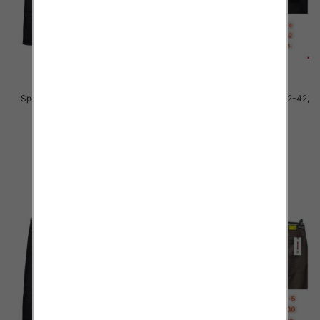
Spodnie męskie jeans Roz 32-42,
Spodnie męskie jeans Roz 32-42,
1 Kolor .Paczka 10 szt
1 Kolor .Paczka 10 szt
55.00 zł
55.00 zł
szczegóły
szczegóły