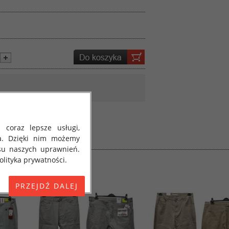
 coraz lepsze usługi,
a. Dzięki nim możemy
su naszych uprawnień.
lityka prywatności.
E) 2016/679 z dnia 27
 osobowych i w sprawie
jako "RODO", "ORODO",
my poinformować Cię o
ja 2018 roku. Poniżej