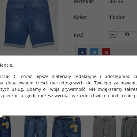
Rozmiar:
30-38
Kolor:
1 kolor
lość:
iencie,
czać Ci coraz lepsze materiały redakcyjne i udostępniać Ci
na dopasowanie treści marketingowych do Twojego zachowani
szych usług. Dbamy o Twoją prywatność. Nie zwiększamy zakre
zpieczne, a zgodę możesz wycofać w każdej chwili na podstronie po
 obowiązuje Rozporządzenie Parlamentu Europejskiego i Rady (U
rawie ochrony osób fizycznych w związku z przetwarzaniem danych
 takich danych oraz uchylenia dyrektywy 95/46/WE (określane 
ozporządzenie o Ochronie Danych"). W związku z tym chcielibyś
 danych oraz zasadach, na jakich odbywa się to po dniu 25 ma