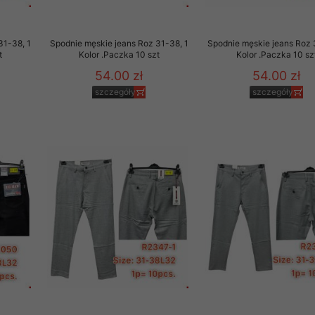
to zgodę. Dotyczy to w
anego przez nas linka
31-38, 1
Spodnie męskie jeans Roz 31-38, 1
Spodnie męskie jeans Roz 
batach i nowościach w
t
Kolor .Paczka 10 szt
Kolor .Paczka 10 sz
54.00 zł
54.00 zł
w szczególności danych
szczegóły
szczegóły