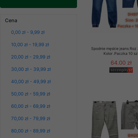
znajdziesz podstawowe
Potrzebujemy na to Two
Bluzy damskie Roz
Cena
L-3XL. 1 kolor.
Jeżeli klikniesz przyc
Paczka 10 szt
GROUP
Sp. z o.o.
0,00 zł - 9,99 zł
39.00 zł
szczegóły
Wyrażenie zgody jest 
10,00 zł - 19,99 zł
wpływa na zgodność z 
Spodnie męskie jeans Roz
Kolor .Paczka 10 sz
20,00 zł - 29,99 zł
Dodatkowe informacje,
64.00 zł
Twoich danych, ograni
30,00 zł - 39,99 zł
szczegóły
podejmowaniu decyzji
danych osobowych) znaj
40,00 zł - 49,99 zł
-------------------------------
50,00 zł - 59,99 zł
Polityka prywatności
60,00 zł - 69,99 zł
Polityka prywatności s
70,00 zł - 79,99 zł
Zapewniamy naszym Kli
80,00 zł - 89,99 zł
Dane osobowe przekaz
Bluzy damskie Roz