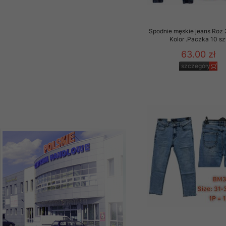
szczegóły
Materiały reklamowo -
szczególności newsle
Spodnie męskie jeans Roz 
zawierającego akcept
Kolor .Paczka 10 sz
naszym Sklepie. Materi
63.00 zł
Wszelkie pytania, wni
szczegóły
osobowych prosimy zgł