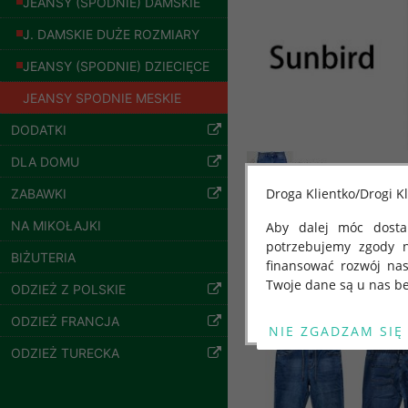
JEANSY (SPODNIE) DAMSKIE
J. DAMSKIE DUŻE ROZMIARY
JEANSY (SPODNIE) DZIECIĘCE
JEANSY SPODNIE MESKIE
Bluzy damskie Roz
L-3XL. 1 kolor.
DODATKI
Paczka 10 szt
54.00 zł
DLA DOMU
szczegóły
Droga Klientko/Drogi Kl
ZABAWKI
NA MIKOŁAJKI
Aby dalej móc dostar
potrzebujemy zgody 
Inne produkty
BIŻUTERIA
finansować rozwój na
Twoje dane są u nas be
ODZIEŻ Z POLSKIE
Od 25 maja 2018 roku
ODZIEŻ FRANCJA
kwietnia 2016 r. w sp
ODZIEŻ TURECKA
swobodnego przepływu
"GDPR" lub "Ogólne R
przetwarzaniu Twoich