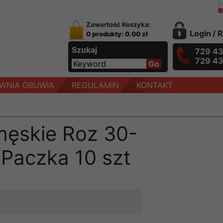
Zawartość Koszyka:
Login
/
R
0 produkty: 0.00 zł
Szukaj
729 4
729 4
WNIA OBUWIA
REGULAMIN
KONTAKT
męskie Roz 30-
r Paczka 10 szt