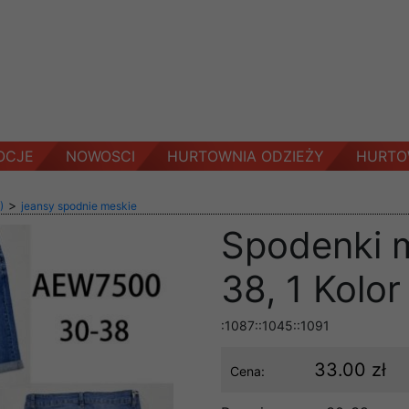
OCJE
NOWOSCI
HURTOWNIA ODZIEŻY
HURTO
>
)
jeansy spodnie meskie
Spodenki 
38, 1 Kolo
:1087::1045::1091
33.00 zł
Cena: