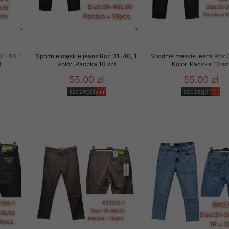
29 sierpnia 1997 r. o
entów przechowujemy na
ją jedynie uprawnieni
31-40, 1
Spodnie męskie jeans Roz 31-40, 1
Spodnie męskie jeans Roz 
o swoich danych w celu
t
Kolor .Paczka 10 szt
Kolor .Paczka 10 sz
55.00 zł
55.00 zł
ientów osobom trzecim,
szczegóły
szczegóły
awnionych na podstawie
ne na komputerze Klienta
brania naszej oferty do
zeglądarce internetowej
odłączenie tych plików
pisywane na komputerze