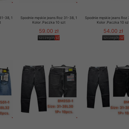
 promocyjne wysyłamy Klientom jedynie wówczas, gdy wyrazili na 
ttera wysyłanego Klientowi, jeżeli potwierdzi wyraźnie wskaz
31-38, 1
Spodnie męskie jeans Roz 31-38, 1
Spodnie męskie jeans Roz 
ację na otrzymywanie newslettera o aktualnych promocjach, ra
t
Kolor .Paczka 10 szt
Kolor .Paczka 10 sz
ały te dotyczą wyłącznie oferty naszego Sklepu.
59.00 zł
54.00 zł
oski i sugestie odnoszące się do ochrony Państwa prywatności, 
szczegóły
szczegóły
aszać na email