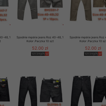
rzetwarzanie przez OMEZ
że wycofanie zgody nie
40-48, 1
Spodnie męskie jeans Roz 40-48, 1
Spodnie męskie jeans Roz 
t
Kolor .Paczka 10 szt
Kolor .Paczka 10 sz
towania oraz usunięcia
52.00 zł
52.00 zł
ania zautomatyzowanemu
szczegóły
szczegóły
 przetwarzania Twoich
ych osobowych.
sem udzielonego przez