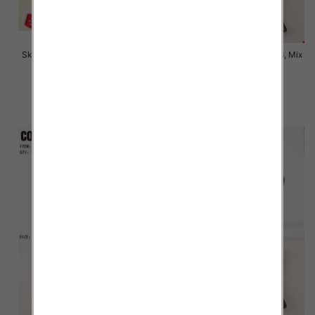
Skarpety męskie Roz 39-46, Mix
Skarpety męskie Roz 35-46, Mix
kolor Paczka 40 szt
kolor Paczka 40 szt
2.80 zł
4.50 zł
szczegóły
szczegóły