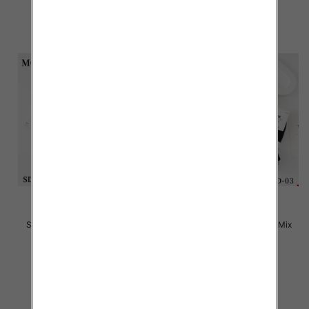
szczegóły
szczegóły
Stopki męskie Roz 40-46, Mix
Stopki męskie Roz 40-46, Mix
kolor Paczka 40 szt
kolor Paczka 40 szt
2.20 zł
2.20 zł
szczegóły
szczegóły