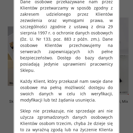
Dane osobowe przekazywane nam przez
szczegóły
szczegóły
Klientów przetwarzamy w sposób zgodny z
zakresem udzielonego przez Klientów
zezwolenia oraz wymogami prawa, w
szczególności zgodnie z ustawą z dnia 29
sierpnia 1997 r. o ochronie danych osobowych
(Dz. U. Nr 133, poz. 883 z późn. zm.). Dane
osobowe Klientów przechowujemy na
serwerach zapewniających ich pełne
bezpieczeństwo. Dostęp do bazy danych
posiadają jedynie uprawnieni pracownicy
Sklepu.
Każdy Klient, który przekazał nam swoje dane
osobowe ma pełną możliwość dostępu do
swoich danych w celu ich weryfikacji,
modyfikacji lub też żądania usunięcia.
Skarpety męskie Roz 40-46, Mix
Skarpety męskie Roz 40-46, Mix
kolor Paczka 40 szt
kolor Paczka 40 szt
Sklep nie przekazuje, nie sprzedaje ani nie
2.20 zł
2.20 zł
użycza zgromadzonych danych osobowych
szczegóły
szczegóły
Klientów osobom trzecim, chyba że dzieje się
to za wyraźną zgodą lub na życzenie Klienta