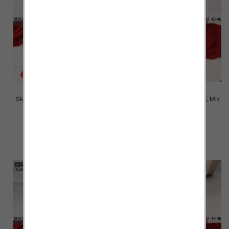
Skarpety męskie Roz 39-46, Mix
Skarpety męskie Roz 39-46, Mix
kolor Paczka 40 szt
kolor Paczka 40 szt
2.80 zł
2.80 zł
szczegóły
szczegóły