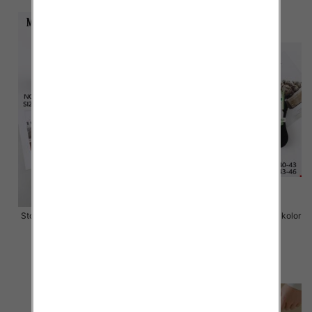
Stopki męskie Roz 40-46, 1 kolor
Stopki męskie Roz 40-46, 1 kolor
Paczka 40 szt
Paczka 40 szt
2.50 zł
2.00 zł
szczegóły
szczegóły