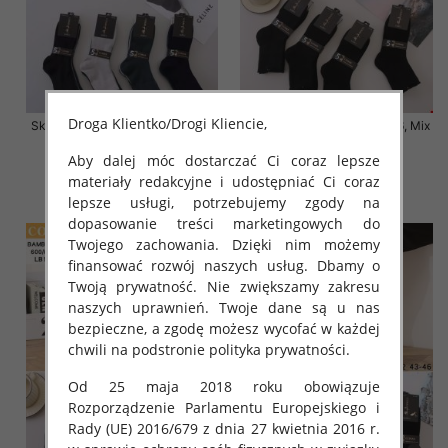
Droga Klientko/Drogi Kliencie,
Skarpety męskie Roz 39-46, Mix
Skarpety męskie Roz 39-46, Mix
kolor Paczka 40 szt
kolor Paczka 40 szt
Aby dalej móc dostarczać Ci coraz lepsze
3.20 zł
3.20 zł
materiały redakcyjne i udostępniać Ci coraz
szczegóły
szczegóły
lepsze usługi, potrzebujemy zgody na
dopasowanie treści marketingowych do
Twojego zachowania. Dzięki nim możemy
finansować rozwój naszych usług. Dbamy o
Twoją prywatność. Nie zwiększamy zakresu
naszych uprawnień. Twoje dane są u nas
bezpieczne, a zgodę możesz wycofać w każdej
chwili na podstronie polityka prywatności.
Od 25 maja 2018 roku obowiązuje
Rozporządzenie Parlamentu Europejskiego i
Rady (UE) 2016/679 z dnia 27 kwietnia 2016 r.