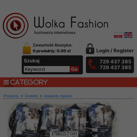
Zawartość Koszyka:
Login
/
Register
0 produkty: 0.00 zł
Szukaj
729 437 385
729 437 385
CATEGORY
>
>
Produkty
Dodatki
skarpety męskie