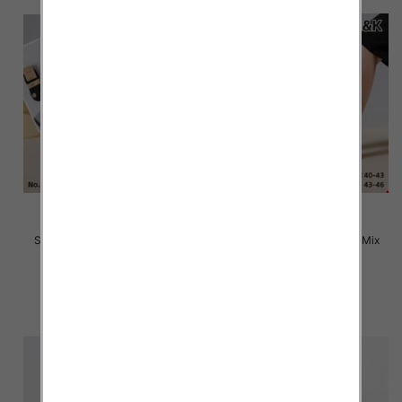
Stopki męskie Roz 40-46, Mix
Stopki męskie Roz 40-46, Mix
kolor Paczka 40 szt
kolor Paczka 40 szt
2.20 zł
2.20 zł
szczegóły
szczegóły