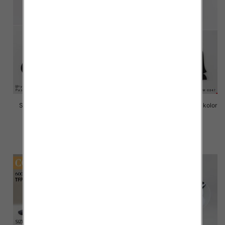
Stopki męskie Roz 40-46, Mix
Stopki męskie Roz 40-46, 1 kolor
kolor Paczka 40 szt
Paczka 40 szt
2.20 zł
2.20 zł
szczegóły
szczegóły