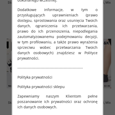
dokonanego wcześniej.
Stopki męskie Roz 39-46, 1 kolor
Skarpety męskie Roz 40-46, Mix
Paczka 40 szt
kolor Paczka 40 szt
Dodatkowe informacje, w tym o
2.80 zł
2.20 zł
przysługujących uprawnieniach (prawo
dostępu, sprostowania oraz usunięcia Twoich
szczegóły
szczegóły
danych, ograniczenia ich przetwarzania,
prawo do ich przenoszenia, niepodlegania
zautomatyzowanemu podejmowaniu decyzji,
w tym profilowaniu, a także prawo wyrażenia
sprzeciwu wobec przetwarzania Twoich
danych osobowych) znajdziesz w Polityce
prywatności.
---------------------------------------------------
Polityka prywatności
Polityka prywatności sklepu
Zapewniamy naszym Klientom pełne
poszanowanie ich prywatności oraz ochronę
Skarpety męskie Roz 40-46, Mix
Skarpety męskie Roz 40-46, Mix
ich danych osobowych.
kolor Paczka 40 szt
kolor Paczka 40 szt
2.20 zł
2.20 zł