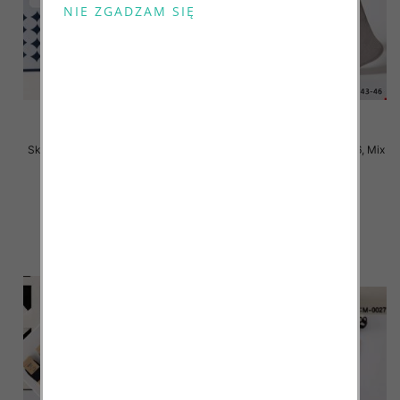
Skarpety męskie Roz 40-46, Mix
Skarpety męskie Roz 40-46, Mix
kolor Paczka 40 szt
kolor Paczka 40 szt
2.80 zł
2.80 zł
szczegóły
szczegóły