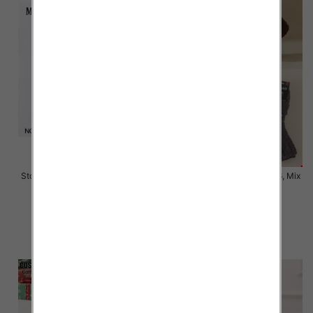
Stopki męskie Roz 40-46, 1 kolor
Skarpety męskie Roz 39-46, Mix
Paczka 40 szt
kolor Paczka 40 szt
2.00 zł
3.50 zł
szczegóły
szczegóły