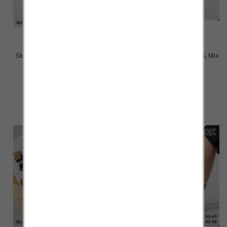
Skarpety męskie Roz 40-46, Mix
Skarpety męskie Roz 43-46, Mix
kolor Paczka 40 szt
kolor Paczka 40 szt
2.80 zł
2.80 zł
szczegóły
szczegóły