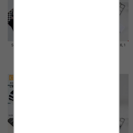
Skarpety męskie Roz 39-46, 1
Skarpety męskie Roz 39-46, 1
kolor Paczka 40 szt
kolor Paczka 40 szt
4.00 zł
4.20 zł
szczegóły
szczegóły