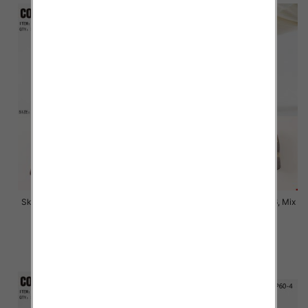
Skarpety męskie Roz 39-46, Mix
Skarpety męskie Roz 39-46, Mix
kolor Paczka 40 szt
kolor Paczka 40 szt
4.50 zł
4.50 zł
szczegóły
szczegóły