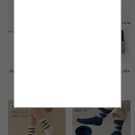
Skarpety męskie Roz 39-46, Mix
Skarpety męskie Roz 39-46, Mix
kolor Paczka 40 szt
kolor Paczka 40 szt
4.50 zł
4.50 zł
szczegóły
szczegóły