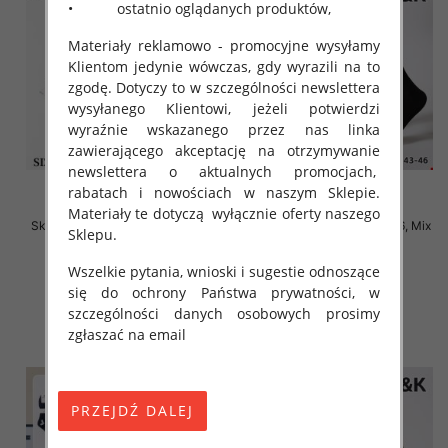
• ostatnio oglądanych produktów,
Materiały reklamowo - promocyjne wysyłamy
Klientom jedynie wówczas, gdy wyrazili na to
zgodę. Dotyczy to w szczególności newslettera
wysyłanego Klientowi, jeżeli potwierdzi
wyraźnie wskazanego przez nas linka
zawierającego akceptację na otrzymywanie
newslettera o aktualnych promocjach,
rabatach i nowościach w naszym Sklepie.
Materiały te dotyczą wyłącznie oferty naszego
Skarpety męskie Roz 40-46, Mix
Skarpety męskie Roz 40-46, Mix
Sklepu.
kolor Paczka 40 szt
kolor Paczka 40 szt
2.80 zł
2.80 zł
Wszelkie pytania, wnioski i sugestie odnoszące
się do ochrony Państwa prywatności, w
szczegóły
szczegóły
szczególności danych osobowych prosimy
zgłaszać na email