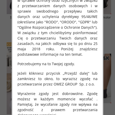
w sprawie ochrony osób fizycznych w związku
z przetwarzaniem danych osobowych i w
sprawie swobodnego przepływu takich
danych oraz uchylenia dyrektywy 95/46/WE
Stopki męskie Roz 39-46, Mix
Stopki męskie Roz 39-46, 1 kolor
(określane jako "RODO", "ORODO", "GDPR" lub
kolor Paczka 40 szt
Paczka 40 szt
"Ogólne Rozporządzenie o Ochronie Danych").
2.80 zł
2.80 zł
W związku z tym chcielibyśmy poinformować
szczegóły
szczegóły
Cię o przetwarzaniu Twoich danych oraz
zasadach, na jakich odbywa się to po dniu 25
maja 2018 roku. Poniżej znajdziesz
podstawowe informacje na ten temat.
Potrzebujemy na to Twojej zgody.
Jeżeli klikniesz przycisk „Przejdź dalej” lub
zamkniesz to okno, to wyrazisz zgodę na
przetwarzanie przez OMEZ GROUP
Sp. z o.o.
Wyrażenie zgody jest dobrowolne. Zgodę
możesz w każdym momencie wycofać .
Pamiętaj, że wycofanie zgody nie wpływa na
zgodność z prawem przetwarzania