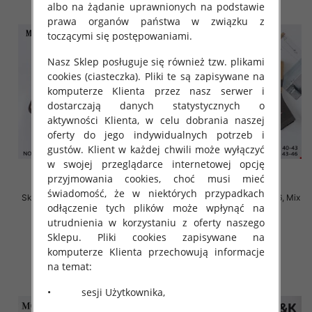
albo na żądanie uprawnionych na podstawie
prawa organów państwa w związku z
toczącymi się postępowaniami.
Nasz Sklep posługuje się również tzw. plikami
cookies (ciasteczka). Pliki te są zapisywane na
komputerze Klienta przez nasz serwer i
dostarczają danych statystycznych o
aktywności Klienta, w celu dobrania naszej
oferty do jego indywidualnych potrzeb i
gustów. Klient w każdej chwili może wyłączyć
w swojej przeglądarce internetowej opcję
przyjmowania cookies, choć musi mieć
świadomość, że w niektórych przypadkach
Skarpety męskie Roz 40-46, Mix
Skarpety męskie Roz 40-46, Mix
odłączenie tych plików może wpłynąć na
kolor Paczka 40 szt
kolor Paczka 40 szt
utrudnienia w korzystaniu z oferty naszego
2.50 zł
2.50 zł
Sklepu. Pliki cookies zapisywane na
szczegóły
szczegóły
komputerze Klienta przechowują informacje
na temat:
• sesji Użytkownika,