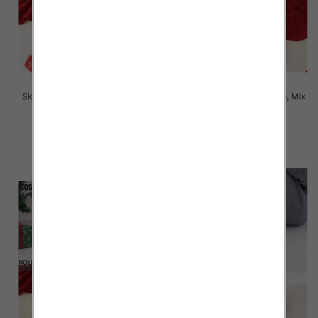
Skarpety męskie Roz 39-46, Mix
Skarpety męskie Roz 39-46, Mix
kolor Paczka 40 szt
kolor Paczka 40 szt
2.80 zł
2.80 zł
szczegóły
szczegóły