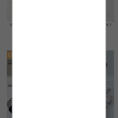
Skarpety męskie Roz 39-46, 1
Skarpety męskie Roz 39-46, 1
kolor Paczka 40 szt
kolor Paczka 40 szt
4.20 zł
4.20 zł
szczegóły
szczegóły