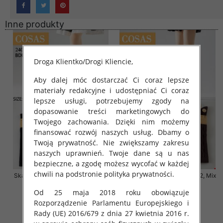
Inne produkty
Droga Klientko/Drogi Kliencie,
Aby dalej móc dostarczać Ci coraz lepsze
materiały redakcyjne i udostępniać Ci coraz
lepsze usługi, potrzebujemy zgody na
dopasowanie treści marketingowych do
Twojego zachowania. Dzięki nim możemy
finansować rozwój naszych usług. Dbamy o
Twoją prywatność. Nie zwiększamy zakresu
naszych uprawnień. Twoje dane są u nas
bezpieczne, a zgodę możesz wycofać w każdej
chwili na podstronie polityka prywatności.
Skarpety damskie Roz 35-42, Mix
Skarpety damskie Roz 35-42, Mix
kolor Paczka 40 szt
kolor Paczka 40 szt
Od 25 maja 2018 roku obowiązuje
6.00 zł
6.00 zł
Rozporządzenie Parlamentu Europejskiego i
szczegóły
szczegóły
Rady (UE) 2016/679 z dnia 27 kwietnia 2016 r.