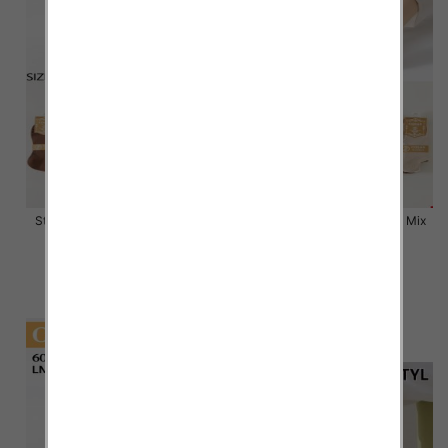
Stopki damskie Roz 35-42, Mix
Stopki damskie Roz 35-42, Mix
kolor Paczka 40 szt
kolor Paczka 40 szt
2.80 zł
2.80 zł
szczegóły
szczegóły