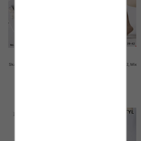
Skarpety damskie Roz 35-42, Mix
Skarpety damskie Roz 35-42, Mix
kolor Paczka 40 szt
kolor Paczka 40 szt
2.80 zł
2.50 zł
szczegóły
szczegóły