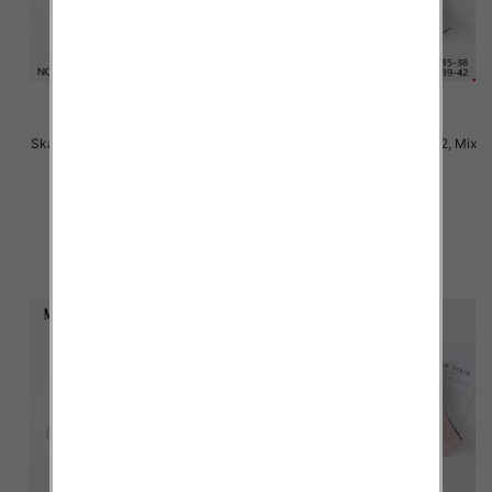
Skarpety damskie Roz 35-42, Mix
Skarpety damskie Roz 35-42, Mix
kolor Paczka 40 szt
kolor Paczka 40 szt
2.50 zł
2.50 zł
szczegóły
szczegóły