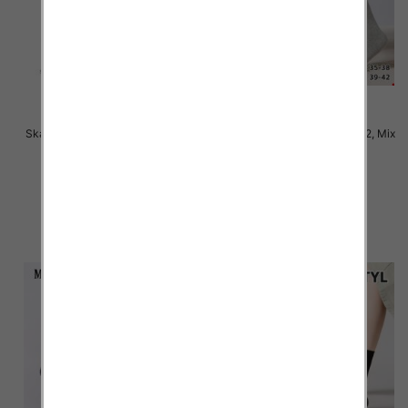
Skarpety damskie Roz 35-42, Mix
Skarpety damskie Roz 35-42, Mix
kolor Paczka 40 szt
kolor Paczka 40 szt
2.50 zł
2.50 zł
szczegóły
szczegóły