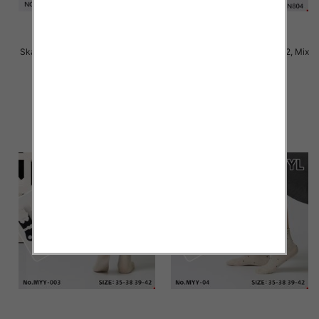
Skarpety damskie Roz 35-42, Mix
Skarpety damskie Roz 35-42, Mix
kolor Paczka 40 szt
kolor Paczka 40 szt
2.50 zł
2.50 zł
szczegóły
szczegóły