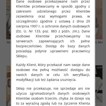
Dane osobowe przekazywane nam przez
Klientów przetwarzamy w sposób zgodny z
zakresem udzielonego przez Klientów
zezwolenia oraz wymogami prawa, w
szczególności zgodnie z ustawą z dnia 29
sierpnia 1997 r. o ochronie danych osobowych
(Dz. U. Nr 133, poz. 883 z późn. zm.). Dane
osobowe Klientów przechowujemy na
serwerach zapewniających ich pełne
Skarpety damskie Roz 35-42, Mix
Skarpety damskie Roz 35-42, Mix
bezpieczeństwo. Dostęp do bazy danych
kolor Paczka 40 szt
kolor Paczka 40 szt
posiadają jedynie uprawnieni pracownicy
3.20 zł
3.20 zł
Sklepu.
szczegóły
szczegóły
Każdy Klient, który przekazał nam swoje dane
osobowe ma pełną możliwość dostępu do
swoich danych w celu ich weryfikacji,
modyfikacji lub też żądania usunięcia.
Sklep nie przekazuje, nie sprzedaje ani nie
użycza zgromadzonych danych osobowych
Klientów osobom trzecim, chyba że dzieje się
to za wyraźną zgodą lub na życzenie Klienta