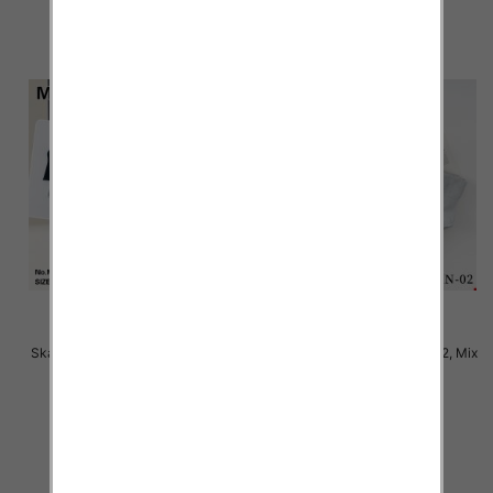
Skarpety damskie Roz 35-42, Mix
Skarpety damskie Roz 35-42, Mix
kolor Paczka 40 szt
kolor Paczka 40 szt
2.80 zł
2.80 zł
szczegóły
szczegóły