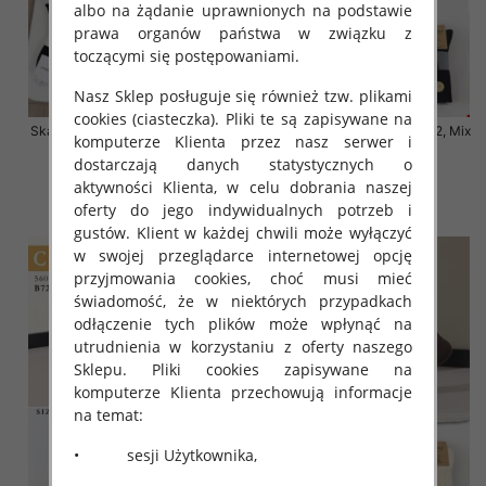
albo na żądanie uprawnionych na podstawie
prawa organów państwa w związku z
toczącymi się postępowaniami.
Nasz Sklep posługuje się również tzw. plikami
cookies (ciasteczka). Pliki te są zapisywane na
Skarpety damskie Roz 35-42, Mix
Skarpety damskie Roz 35-42, Mix
komputerze Klienta przez nasz serwer i
kolor Paczka 40 szt
kolor Paczka 40 szt
dostarczają danych statystycznych o
3.20 zł
3.20 zł
aktywności Klienta, w celu dobrania naszej
szczegóły
szczegóły
oferty do jego indywidualnych potrzeb i
gustów. Klient w każdej chwili może wyłączyć
w swojej przeglądarce internetowej opcję
przyjmowania cookies, choć musi mieć
świadomość, że w niektórych przypadkach
odłączenie tych plików może wpłynąć na
utrudnienia w korzystaniu z oferty naszego
Sklepu. Pliki cookies zapisywane na
komputerze Klienta przechowują informacje
na temat:
• sesji Użytkownika,