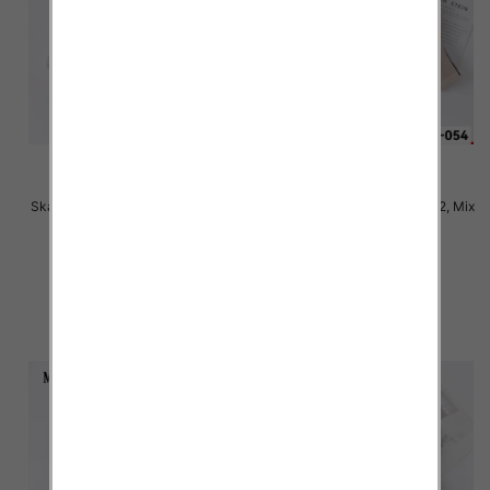
Skarpety damskie Roz 35-42, Mix
Skarpety damskie Roz 35-42, Mix
kolor Paczka 40 szt
kolor Paczka 40 szt
2.50 zł
2.50 zł
szczegóły
szczegóły