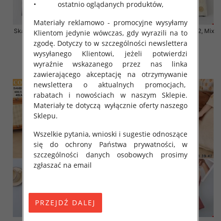
• ostatnio oglądanych produktów,
Materiały reklamowo - promocyjne wysyłamy
Skarpety damskie Roz 35-42, Mix
Skarpety damskie Roz 35-42, Mix
Klientom jedynie wówczas, gdy wyrazili na to
kolor Paczka 40 szt
kolor Paczka 40 szt
zgodę. Dotyczy to w szczególności newslettera
3.20 zł
3.20 zł
wysyłanego Klientowi, jeżeli potwierdzi
wyraźnie wskazanego przez nas linka
szczegóły
szczegóły
zawierającego akceptację na otrzymywanie
newslettera o aktualnych promocjach,
rabatach i nowościach w naszym Sklepie.
Materiały te dotyczą wyłącznie oferty naszego
Sklepu.
Wszelkie pytania, wnioski i sugestie odnoszące
się do ochrony Państwa prywatności, w
szczególności danych osobowych prosimy
zgłaszać na email