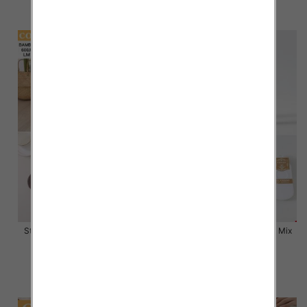
szczegóły
szczegóły
Stopki damskie Roz 35-42, Mix
Stopki damskie Roz 35-42, Mix
kolor Paczka 40 szt
kolor Paczka 40 szt
2.80 zł
2.80 zł
szczegóły
szczegóły