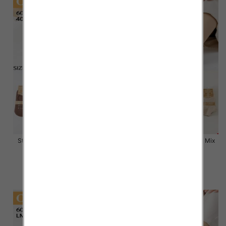
Stopki damskie Roz 35-42, Mix
Stopki damskie Roz 35-42, Mix
kolor Paczka 40 szt
kolor Paczka 40 szt
2.80 zł
2.80 zł
szczegóły
szczegóły