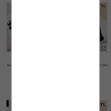
Skarpety damskie Roz 35-42, Mix
Skarpety damskie Roz 35-42, Mix
kolor Paczka 40 szt
kolor Paczka 40 szt
2.80 zł
2.80 zł
szczegóły
szczegóły