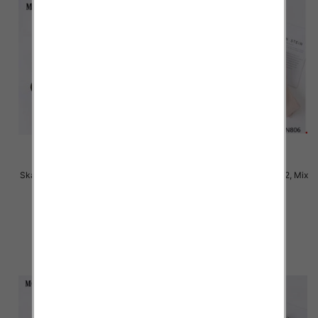
Skarpety damskie Roz 35-42, Mix
Skarpety damskie Roz 35-42, Mix
kolor Paczka 40 szt
kolor Paczka 40 szt
2.50 zł
2.50 zł
szczegóły
szczegóły