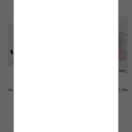
Skarpety damskie Roz 35-42, Mix
Skarpety damskie Roz 35-42, Mix
kolor Paczka 40 szt
kolor Paczka 40 szt
2.50 zł
2.50 zł
szczegóły
szczegóły