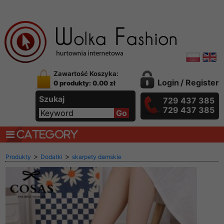
Zawartość Koszyka:
Login
/
Register
0 produkty: 0.00 zł
Szukaj
729 437 385
729 437 385
CATEGORY
>
>
Produkty
Dodatki
skarpety damskie