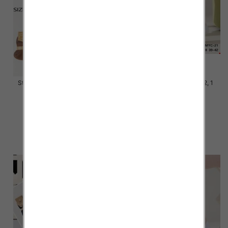
Stopki damskie Roz 35-42, Mix
Stopki damskie Roz 35-42, 1
kolor Paczka 40 szt
kolor Paczka 40 szt
2.80 zł
2.80 zł
szczegóły
szczegóły