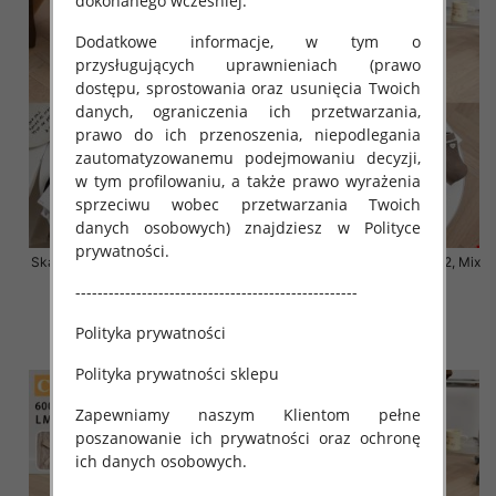
dokonanego wcześniej.
Dodatkowe informacje, w tym o
przysługujących uprawnieniach (prawo
dostępu, sprostowania oraz usunięcia Twoich
danych, ograniczenia ich przetwarzania,
prawo do ich przenoszenia, niepodlegania
zautomatyzowanemu podejmowaniu decyzji,
w tym profilowaniu, a także prawo wyrażenia
sprzeciwu wobec przetwarzania Twoich
danych osobowych) znajdziesz w Polityce
prywatności.
Skarpety damskie Roz 35-42, Mix
Skarpety damskie Roz 35-42, Mix
kolor Paczka 40 szt
kolor Paczka 40 szt
---------------------------------------------------
3.20 zł
3.20 zł
Polityka prywatności
szczegóły
szczegóły
Polityka prywatności sklepu
Zapewniamy naszym Klientom pełne
poszanowanie ich prywatności oraz ochronę
ich danych osobowych.