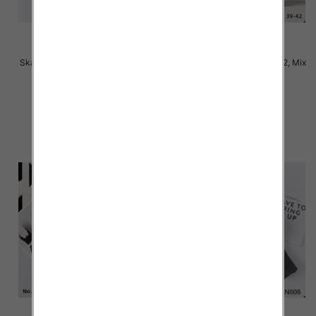
Skarpety damskie Roz 35-42, Mix
Skarpety damskie Roz 35-42, Mix
kolor Paczka 40 szt
kolor Paczka 40 szt
2.50 zł
2.50 zł
szczegóły
szczegóły