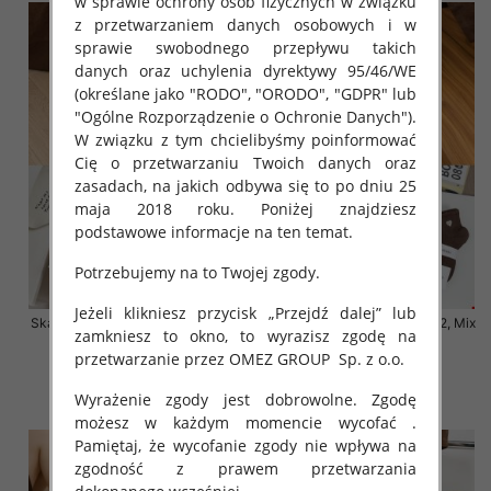
w sprawie ochrony osób fizycznych w związku
z przetwarzaniem danych osobowych i w
sprawie swobodnego przepływu takich
danych oraz uchylenia dyrektywy 95/46/WE
(określane jako "RODO", "ORODO", "GDPR" lub
"Ogólne Rozporządzenie o Ochronie Danych").
W związku z tym chcielibyśmy poinformować
Cię o przetwarzaniu Twoich danych oraz
zasadach, na jakich odbywa się to po dniu 25
maja 2018 roku. Poniżej znajdziesz
podstawowe informacje na ten temat.
Potrzebujemy na to Twojej zgody.
Jeżeli klikniesz przycisk „Przejdź dalej” lub
Skarpety damskie Roz 35-42, Mix
Skarpety damskie Roz 35-42, Mix
zamkniesz to okno, to wyrazisz zgodę na
kolor Paczka 40 szt
kolor Paczka 40 szt
przetwarzanie przez OMEZ GROUP
Sp. z o.o.
3.20 zł
3.20 zł
Wyrażenie zgody jest dobrowolne. Zgodę
szczegóły
szczegóły
możesz w każdym momencie wycofać .
Pamiętaj, że wycofanie zgody nie wpływa na
zgodność z prawem przetwarzania