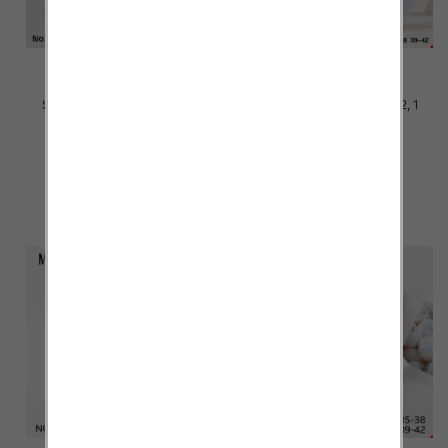
Stopki damskie Roz 35-42, 1
Stopki damskie Roz 35-42, 1
kolor Paczka 40 szt
kolor Paczka 40 szt
2.20 zł
2.20 zł
szczegóły
szczegóły