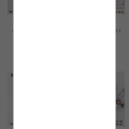
Stopki damskie Roz 35-42, 1
Stopki damskie Roz 35-42, 1
kolor Paczka 40 szt
kolor Paczka 40 szt
2.20 zł
2.20 zł
szczegóły
szczegóły