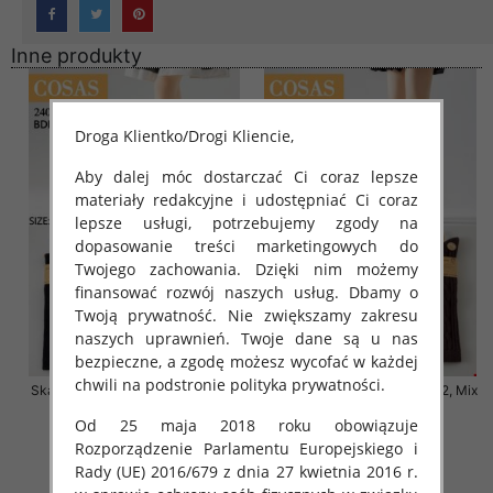
Inne produkty
Droga Klientko/Drogi Kliencie,
Aby dalej móc dostarczać Ci coraz lepsze
materiały redakcyjne i udostępniać Ci coraz
lepsze usługi, potrzebujemy zgody na
dopasowanie treści marketingowych do
Twojego zachowania. Dzięki nim możemy
finansować rozwój naszych usług. Dbamy o
Twoją prywatność. Nie zwiększamy zakresu
naszych uprawnień. Twoje dane są u nas
bezpieczne, a zgodę możesz wycofać w każdej
chwili na podstronie polityka prywatności.
Skarpety damskie Roz 35-42, Mix
Skarpety damskie Roz 35-42, Mix
kolor Paczka 40 szt
kolor Paczka 40 szt
Od 25 maja 2018 roku obowiązuje
6.00 zł
6.00 zł
Rozporządzenie Parlamentu Europejskiego i
szczegóły
szczegóły
Rady (UE) 2016/679 z dnia 27 kwietnia 2016 r.