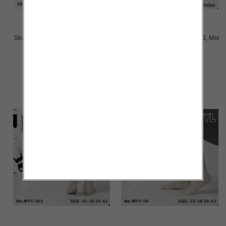
Skarpety damskie Roz 35-42, Mix
Skarpety damskie Roz 35-42, Mix
kolor Paczka 40 szt
kolor Paczka 40 szt
2.50 zł
2.50 zł
szczegóły
szczegóły