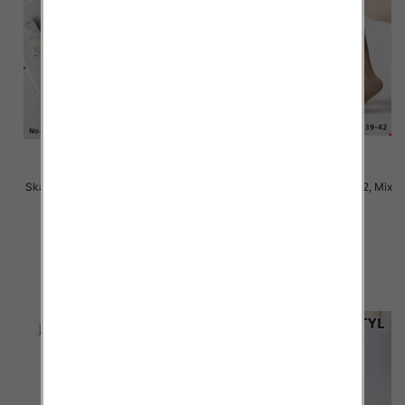
Skarpety damskie Roz 35-42, Mix
Skarpety damskie Roz 35-42, Mix
kolor Paczka 40 szt
kolor Paczka 40 szt
2.80 zł
2.50 zł
szczegóły
szczegóły