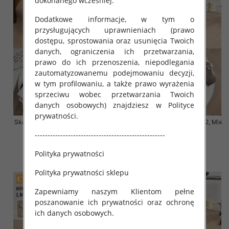
dokonanego wcześniej.
Dodatkowe informacje, w tym o
przysługujących uprawnieniach (prawo
dostępu, sprostowania oraz usunięcia Twoich
danych, ograniczenia ich przetwarzania,
prawo do ich przenoszenia, niepodlegania
zautomatyzowanemu podejmowaniu decyzji,
w tym profilowaniu, a także prawo wyrażenia
sprzeciwu wobec przetwarzania Twoich
danych osobowych) znajdziesz w Polityce
prywatności.
Skarpety damskie Roz 35-42, Mix
Skarpety damskie Roz 35-42, Mix
kolor Paczka 40 szt
kolor Paczka 40 szt
---------------------------------------------------
3.20 zł
3.20 zł
Polityka prywatności
szczegóły
szczegóły
Polityka prywatności sklepu
Zapewniamy naszym Klientom pełne
poszanowanie ich prywatności oraz ochronę
ich danych osobowych.