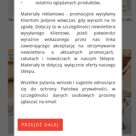
• ostatnio oglądanych produktów,
Materiały reklamowo - promocyjne wysyłamy
Klientom jedynie wówczas, gdy wyrazili na to
Skarpety damskie Roz 35-42, Mix
Skarpety damskie Roz 35-42, Mix
kolor Paczka 40 szt
kolor Paczka 40 szt
zgodę. Dotyczy to w szczególności newslettera
wysyłanego Klientowi, jeżeli potwierdzi
3.20 zł
3.20 zł
wyraźnie wskazanego przez nas linka
szczegóły
szczegóły
zawierającego akceptację na otrzymywanie
newslettera o aktualnych promocjach,
rabatach i nowościach w naszym Sklepie.
Materiały te dotyczą wyłącznie oferty naszego
Sklepu.
Wszelkie pytania, wnioski i sugestie odnoszące
się do ochrony Państwa prywatności, w
szczególności danych osobowych prosimy
zgłaszać na email