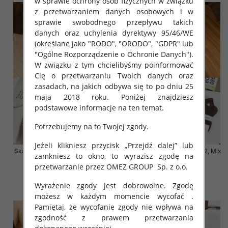
w sprawie ochrony osób fizycznych w związku
z przetwarzaniem danych osobowych i w
sprawie swobodnego przepływu takich
danych oraz uchylenia dyrektywy 95/46/WE
(określane jako "RODO", "ORODO", "GDPR" lub
"Ogólne Rozporządzenie o Ochronie Danych").
W związku z tym chcielibyśmy poinformować
Cię o przetwarzaniu Twoich danych oraz
zasadach, na jakich odbywa się to po dniu 25
maja 2018 roku. Poniżej znajdziesz
podstawowe informacje na ten temat.
Potrzebujemy na to Twojej zgody.
Jeżeli klikniesz przycisk „Przejdź dalej” lub
Skarpety damskie Roz 35-42, Mix
Skarpety damskie Roz 35-42, Mix
zamkniesz to okno, to wyrazisz zgodę na
kolor Paczka 40 szt
kolor Paczka 40 szt
przetwarzanie przez OMEZ GROUP
Sp. z o.o.
3.20 zł
3.20 zł
Wyrażenie zgody jest dobrowolne. Zgodę
szczegóły
szczegóły
możesz w każdym momencie wycofać .
Pamiętaj, że wycofanie zgody nie wpływa na
zgodność z prawem przetwarzania