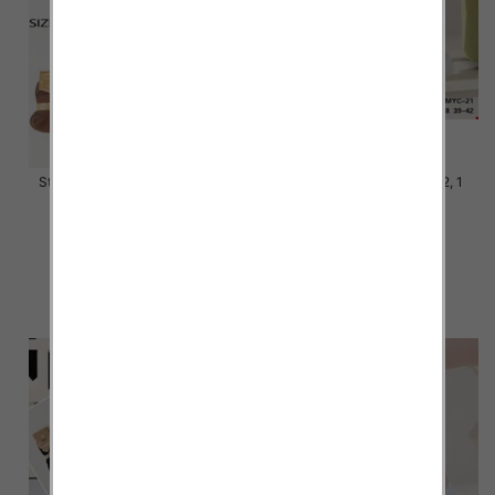
Stopki damskie Roz 35-42, Mix
Stopki damskie Roz 35-42, 1
kolor Paczka 40 szt
kolor Paczka 40 szt
2.80 zł
2.80 zł
szczegóły
szczegóły