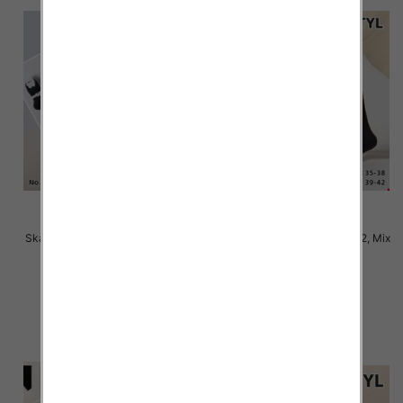
Skarpety damskie Roz 35-42, Mix
Skarpety damskie Roz 35-42, Mix
kolor Paczka 40 szt
kolor Paczka 40 szt
2.80 zł
2.80 zł
szczegóły
szczegóły