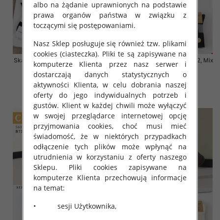
albo na żądanie uprawnionych na podstawie
prawa organów państwa w związku z
toczącymi się postępowaniami.
Nasz Sklep posługuje się również tzw. plikami
cookies (ciasteczka). Pliki te są zapisywane na
Skarpety damskie Roz 35-42, Mix
Skarpety damskie Roz 35-42, Mix
komputerze Klienta przez nasz serwer i
kolor Paczka 40 szt
kolor Paczka 40 szt
dostarczają danych statystycznych o
3.20 zł
3.20 zł
aktywności Klienta, w celu dobrania naszej
oferty do jego indywidualnych potrzeb i
szczegóły
szczegóły
gustów. Klient w każdej chwili może wyłączyć
w swojej przeglądarce internetowej opcję
przyjmowania cookies, choć musi mieć
świadomość, że w niektórych przypadkach
odłączenie tych plików może wpłynąć na
utrudnienia w korzystaniu z oferty naszego
Sklepu. Pliki cookies zapisywane na
komputerze Klienta przechowują informacje
na temat:
• sesji Użytkownika,