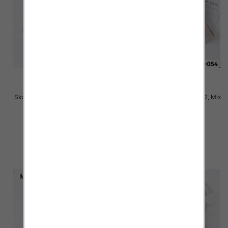
Skarpety damskie Roz 35-42, Mix
Skarpety damskie Roz 35-42, Mix
kolor Paczka 40 szt
kolor Paczka 40 szt
2.50 zł
2.50 zł
szczegóły
szczegóły