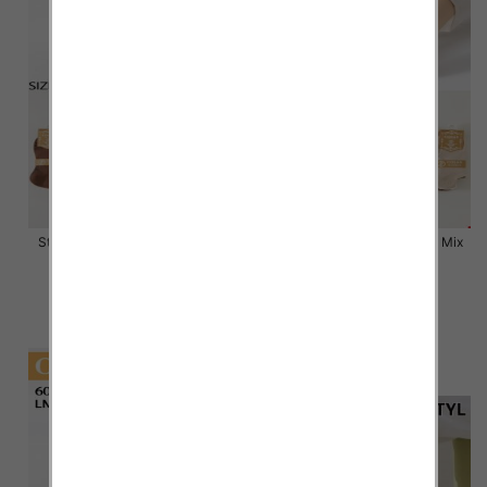
Stopki damskie Roz 35-42, Mix
Stopki damskie Roz 35-42, Mix
kolor Paczka 40 szt
kolor Paczka 40 szt
2.80 zł
2.80 zł
szczegóły
szczegóły