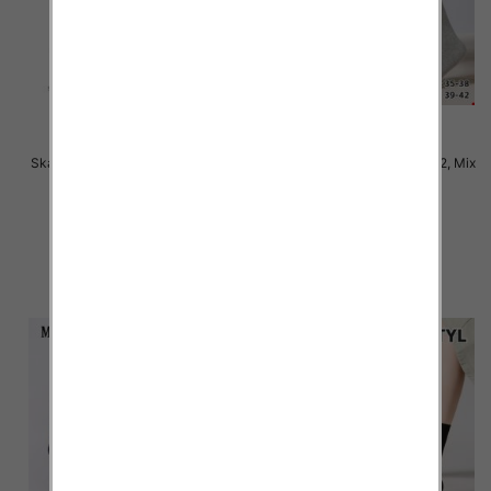
Skarpety damskie Roz 35-42, Mix
Skarpety damskie Roz 35-42, Mix
kolor Paczka 40 szt
kolor Paczka 40 szt
2.50 zł
2.50 zł
szczegóły
szczegóły