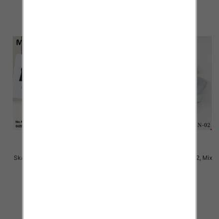
szczegóły
szczegóły
Skarpety damskie Roz 35-42, Mix
Skarpety damskie Roz 35-42, Mix
kolor Paczka 40 szt
kolor Paczka 40 szt
2.80 zł
2.80 zł
szczegóły
szczegóły