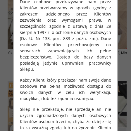
Dane osobowe przekazywane nam przez
Klientów przetwarzamy w sposób zgodny z
zakresem udzielonego przez Klientów
zezwolenia oraz wymogami prawa, w
szczególności zgodnie z ustawą z dnia 29
sierpnia 1997 r. o ochronie danych osobowych
(Dz. U. Nr 133, poz. 883 z późn. zm.). Dane
osobowe Klientów przechowujemy na
serwerach zapewniających ich pełne
Skarpety damskie Roz 35-42, Mix
Skarpety damskie Roz 35-42, Mix
bezpieczeństwo. Dostęp do bazy danych
kolor Paczka 40 szt
kolor Paczka 40 szt
posiadają jedynie uprawnieni pracownicy
3.20 zł
3.20 zł
Sklepu.
szczegóły
szczegóły
Każdy Klient, który przekazał nam swoje dane
osobowe ma pełną możliwość dostępu do
swoich danych w celu ich weryfikacji,
modyfikacji lub też żądania usunięcia.
Sklep nie przekazuje, nie sprzedaje ani nie
użycza zgromadzonych danych osobowych
Klientów osobom trzecim, chyba że dzieje się
to za wyraźną zgodą lub na życzenie Klienta