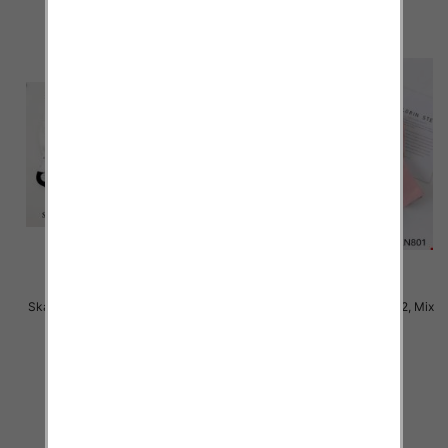
Skarpety damskie Roz 35-42, Mix
Skarpety damskie Roz 35-42, Mix
kolor Paczka 40 szt
kolor Paczka 40 szt
2.50 zł
2.50 zł
szczegóły
szczegóły