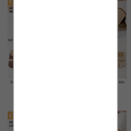
Stopki damskie Roz 35-42, Mix
Stopki damskie Roz 35-42, Mix
kolor Paczka 40 szt
kolor Paczka 40 szt
2.80 zł
2.80 zł
szczegóły
szczegóły