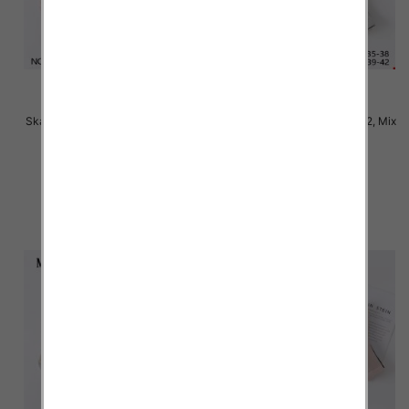
Skarpety damskie Roz 35-42, Mix
Skarpety damskie Roz 35-42, Mix
kolor Paczka 40 szt
kolor Paczka 40 szt
2.50 zł
2.50 zł
szczegóły
szczegóły