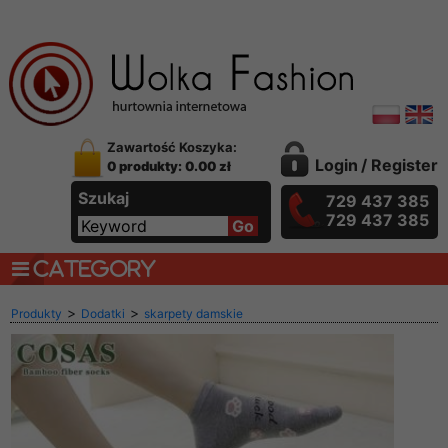
Zawartość Koszyka:
Login
/
Register
0 produkty: 0.00 zł
Szukaj
729 437 385
729 437 385
CATEGORY
>
>
Produkty
Dodatki
skarpety damskie