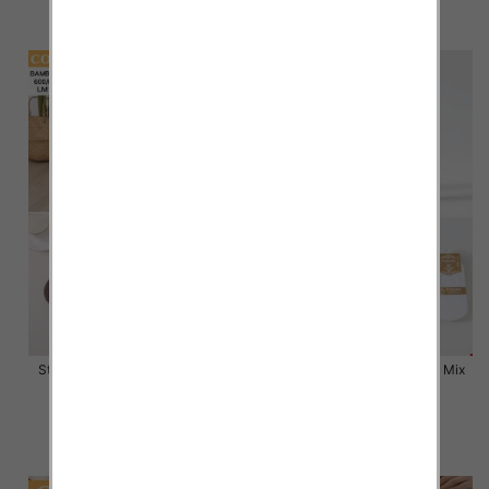
szczegóły
szczegóły
Stopki damskie Roz 35-42, Mix
Stopki damskie Roz 35-42, Mix
kolor Paczka 40 szt
kolor Paczka 40 szt
2.80 zł
2.80 zł
szczegóły
szczegóły