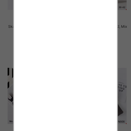
Skarpety damskie Roz 35-42, Mix
Skarpety damskie Roz 35-42, Mix
kolor Paczka 40 szt
kolor Paczka 40 szt
2.50 zł
2.50 zł
szczegóły
szczegóły