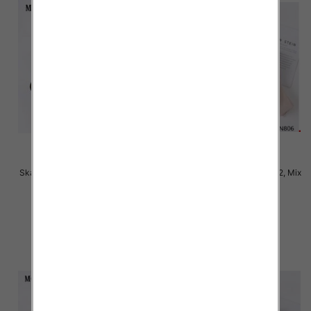
Skarpety damskie Roz 35-42, Mix
Skarpety damskie Roz 35-42, Mix
kolor Paczka 40 szt
kolor Paczka 40 szt
2.50 zł
2.50 zł
szczegóły
szczegóły