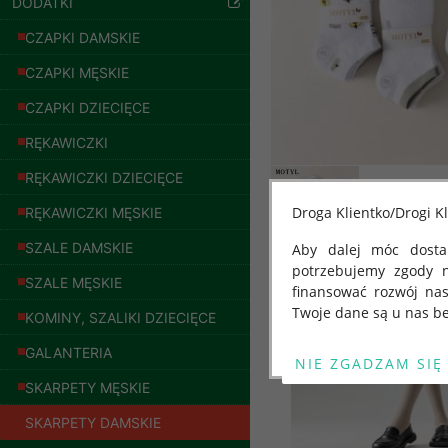
DODATKI
CZAPKI DAMSKIE
CZAPKI MĘSKIE
CZAPKI DZIECIĘCE
RĘKAWICZKI
RĘKAWICZKI DZIECIĘCE
Droga Klientko/Drogi Kl
RĘKAWICZKI MĘSKIE
SZALE DAMSKIE
Aby dalej móc dostar
potrzebujemy zgody 
Inne produkty
SZALE MĘSKIE
finansować rozwój na
Twoje dane są u nas be
KOMINY, SZALIKI DZIECIĘCE
Bluzy damskie Roz
L-3XL. 1 kolor.
Od 25 maja 2018 roku
GALANTERIA
Paczka 10 szt
kwietnia 2016 r. w sp
54.00 zł
SKARPETY MĘSKIE
swobodnego przepływu
"GDPR" lub "Ogólne R
szczegóły
SKARPETY DAMSKIE
przetwarzaniu Twoich