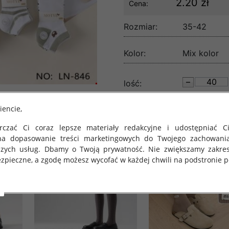
2.20 zł
Cena:
Rozmiar:
35-42
Kolor:
Mix kolor
lość:
iencie,
czać Ci coraz lepsze materiały redakcyjne i udostępniać Ci
na dopasowanie treści marketingowych do Twojego zachowani
szych usług. Dbamy o Twoją prywatność. Nie zwiększamy zakre
zpieczne, a zgodę możesz wycofać w każdej chwili na podstronie po
 obowiązuje Rozporządzenie Parlamentu Europejskiego i Rady (U
rawie ochrony osób fizycznych w związku z przetwarzaniem danych
 takich danych oraz uchylenia dyrektywy 95/46/WE (określane 
ozporządzenie o Ochronie Danych"). W związku z tym chcielibyś
 danych oraz zasadach, na jakich odbywa się to po dniu 25 ma