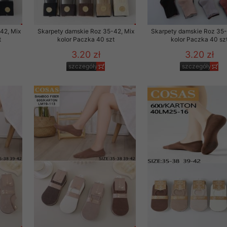
 promocyjne wysyłamy Klientom jedynie wówczas, gdy wyrazili na 
ttera wysyłanego Klientowi, jeżeli potwierdzi wyraźnie wskaz
42, Mix
Skarpety damskie Roz 35-42, Mix
Skarpety damskie Roz 35-
ację na otrzymywanie newslettera o aktualnych promocjach, ra
t
kolor Paczka 40 szt
kolor Paczka 40 sz
ały te dotyczą wyłącznie oferty naszego Sklepu.
3.20 zł
3.20 zł
oski i sugestie odnoszące się do ochrony Państwa prywatności, 
szczegóły
szczegóły
aszać na email