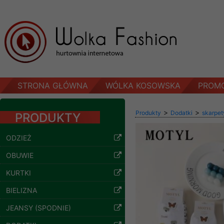
STRONA GŁÓWNA
WÓLKA KOSOWSKA
PROM
>
>
Produkty
Dodatki
skarpet
PRODUKTY
ODZIEŻ
OBUWIE
KURTKI
BIELIZNA
JEANSY (SPODNIE)