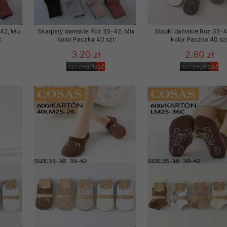
to zgodę. Dotyczy to w
anego przez nas linka
42, Mix
Skarpety damskie Roz 35-42, Mix
Stopki damskie Roz 35-4
batach i nowościach w
t
kolor Paczka 40 szt
kolor Paczka 40 sz
3.20 zł
2.80 zł
w szczególności danych
szczegóły
szczegóły