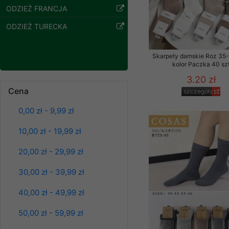
ODZIEŻ FRANCJA
Klientów zezwolenia 
ochronie danych osobo
ODZIEŻ TURECKA
serwerach zapewniają
pracownicy Sklepu.
Skarpety damskie Roz 35-
Każdy Klient, który p
kolor Paczka 40 sz
ich weryfikacji, modyfik
3.20 zł
Sklep nie przekazuje,
Cena
szczegóły
chyba że dzieje się t
Bluzy damskie Roz
0,00 zł - 9,99 zł
prawa organów państwa
L-3XL. 1 kolor.
Paczka 10 szt
Nasz Sklep posługuje si
10,00 zł - 19,99 zł
39.00 zł
przez nasz serwer i do
szczegóły
20,00 zł - 29,99 zł
jego indywidualnych po
opcję przyjmowania co
30,00 zł - 39,99 zł
może wpłynąć na utrud
Klienta przechowują in
40,00 zł - 49,99 zł
• sesji Użytkownik
50,00 zł - 59,99 zł
• ostatnio oglądany