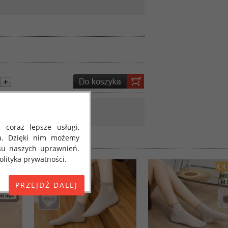
 coraz lepsze usługi,
a. Dzięki nim możemy
su naszych uprawnień.
lityka prywatności.
E) 2016/679 z dnia 27
 osobowych i w sprawie
jako "RODO", "ORODO",
my poinformować Cię o
ja 2018 roku. Poniżej