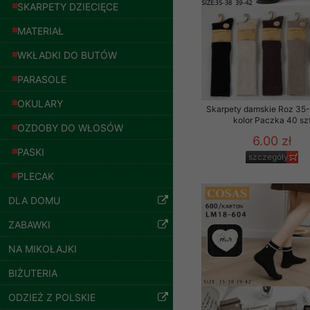
znajdziesz podstawowe
SKARPETY DZIECIĘCE
Potrzebujemy na to Two
MATERIAŁ
WKŁADKI DO BUTÓW
Jeżeli klikniesz przyc
GROUP
Sp. z o.o.
PARASOLE
Wyrażenie zgody jest 
OKULARY
wpływa na zgodność z 
Skarpety damskie Roz 35-
kolor Paczka 40 sz
OZDOBY DO WŁOSÓW
Dodatkowe informacje,
6.00 zł
Twoich danych, ograni
PASKI
szczegóły
podejmowaniu decyzji
PLECAK
danych osobowych) znaj
Bluzy damskie Roz
L-3XL. 1 kolor.
DLA DOMU
-------------------------------
Paczka 10 szt
ZABAWKI
54.00 zł
Polityka prywatności
szczegóły
NA MIKOŁAJKI
Polityka prywatności s
BIŻUTERIA
Zapewniamy naszym Kli
ODZIEŻ Z POLSKIE
Dane osobowe przekaz