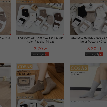
rzetwarzanie przez OMEZ
że wycofanie zgody nie
42, Mix
Skarpety damskie Roz 35-42, Mix
Skarpety damskie Roz 35-
t
kolor Paczka 40 szt
kolor Paczka 40 sz
towania oraz usunięcia
3.20 zł
3.20 zł
ania zautomatyzowanemu
szczegóły
szczegóły
 przetwarzania Twoich
ych osobowych.
sem udzielonego przez