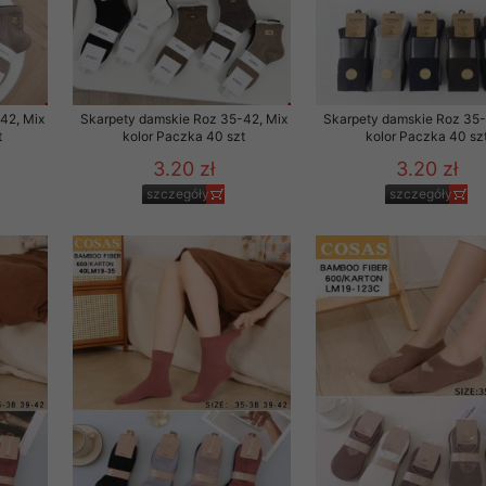
29 sierpnia 1997 r. o
entów przechowujemy na
ją jedynie uprawnieni
42, Mix
Skarpety damskie Roz 35-42, Mix
Skarpety damskie Roz 35-
o swoich danych w celu
t
kolor Paczka 40 szt
kolor Paczka 40 sz
3.20 zł
3.20 zł
ientów osobom trzecim,
szczegóły
szczegóły
awnionych na podstawie
ne na komputerze Klienta
brania naszej oferty do
zeglądarce internetowej
odłączenie tych plików
pisywane na komputerze