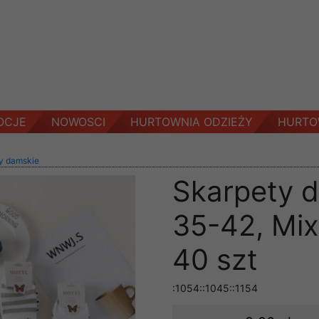
OCJE
NOWOSCI
HURTOWNIA ODZIEŻY
HURTO
y damskie
Skarpety 
35-42, Mix
40 szt
:1054::1045::1154