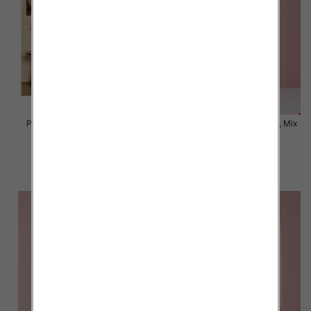
Piżama damska Roz Standard,
Piżama damska Roz S-2XL, Mix
Mix kolor Paczka 12 szt
kolor Paczka 12 szt
19.00 zł
18.00 zł
szczegóły
szczegóły