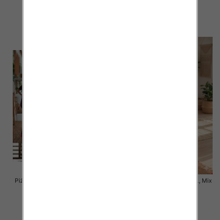
34.00 zł
34.00 zł
szczegóły
szczegóły
Piżama damska Roz XL-4XL, Mix
Piżama damska Roz M-L-XL, Mix
kolor Paczka 8 szt
kolor Paczka 8 szt
30.00 zł
22.00 zł
szczegóły
szczegóły