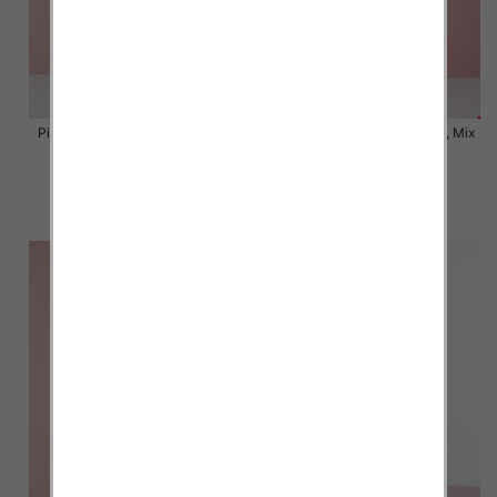
Piżama damska Roz S-2XL, Mix
Piżama damska Roz S-2XL, Mix
kolor Paczka 12 szt
kolor Paczka 12 szt
18.00 zł
18.00 zł
szczegóły
szczegóły