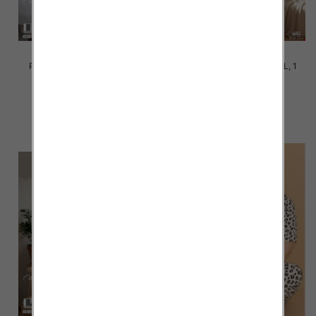
Piżama damska Roz S-2XL, 1
Piżama damska Roz S-2XL, 1
kolor Paczka 12 szt
kolor Paczka 8 szt
20.00 zł
25.00 zł
szczegóły
szczegóły