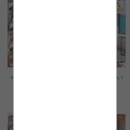
Piżama damska Roz M-3XL, 1
Piżama damska Roz M-3XL, 1
kolor Paczka 10 szt
kolor Paczka 10 szt
16.00 zł
15.00 zł
szczegóły
szczegóły