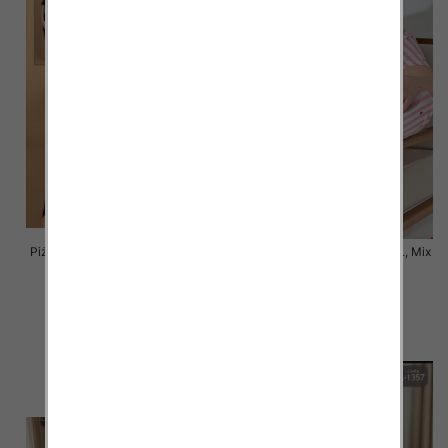
Piżama damska Roz M-L-XL, Mix
Piżama damska Roz M-L-XL, Mix
kolor Paczka 8 szt
kolor Paczka 8 szt
30.00 zł
30.00 zł
szczegóły
szczegóły