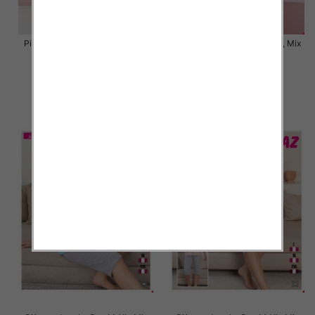
Piżama damska Roz S-2XL, Mix
Piżama damska Roz S-2XL, Mix
kolor Paczka 12 szt
kolor Paczka 12 szt
18.00 zł
20.00 zł
szczegóły
szczegóły