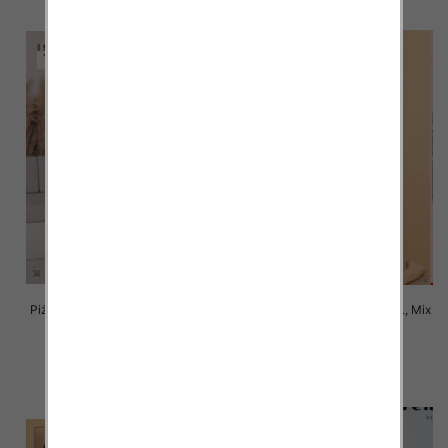
Piżama damska Roz M-L-XL, Mix
Piżama damska Roz M-L-XL, Mix
kolor Paczka 8 szt
kolor Paczka 8 szt
22.00 zł
22.00 zł
szczegóły
szczegóły