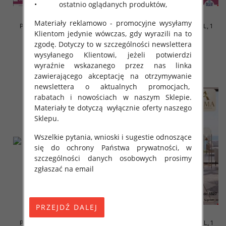
• ostatnio oglądanych produktów,
Materiały reklamowo - promocyjne wysyłamy
Piżama damska Roz M-2XL, 1
Piżama damska Roz M-2XL, 1
Klientom jedynie wówczas, gdy wyrazili na to
kolor Paczka 12 szt
kolor Paczka 12 szt
zgodę. Dotyczy to w szczególności newslettera
18.00 zł
18.00 zł
wysyłanego Klientowi, jeżeli potwierdzi
szczegóły
szczegóły
wyraźnie wskazanego przez nas linka
zawierającego akceptację na otrzymywanie
newslettera o aktualnych promocjach,
rabatach i nowościach w naszym Sklepie.
Materiały te dotyczą wyłącznie oferty naszego
Sklepu.
Wszelkie pytania, wnioski i sugestie odnoszące
się do ochrony Państwa prywatności, w
szczególności danych osobowych prosimy
zgłaszać na email
Piżama damska Roz M-3XL, 1
Piżama damska Roz M-3XL, 1