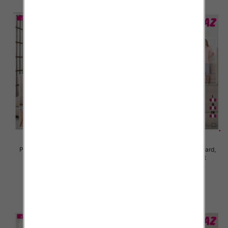
Piżama damska Roz Standard,
Piżama damska Roz Standard,
Mix kolor Paczka 12 szt
Mix kolor Paczka 12 szt
19.00 zł
19.00 zł
szczegóły
szczegóły