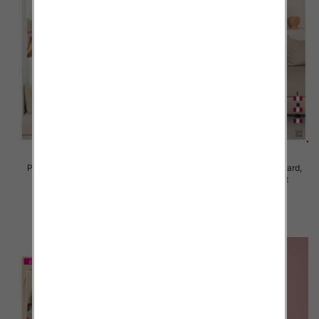
Piżama damska Roz Standard,
Piżama damska Roz Standard,
Mix kolor Paczka 12 szt
Mix kolor Paczka 12 szt
19.00 zł
19.00 zł
szczegóły
szczegóły