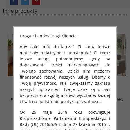
Inne produkty
Droga Klientko/Drogi Kliencie,
Aby dalej móc dostarczać Ci coraz lepsze
materiały redakcyjne i udostępniać Ci coraz
lepsze usługi, potrzebujemy zgody na
dopasowanie treści marketingowych do
Twojego zachowania. Dzięki nim możemy
finansować rozwój naszych usług. Dbamy o
Twoją prywatność. Nie zwiększamy zakresu
naszych uprawnień. Twoje dane są u nas
bezpieczne, a zgodę możesz wycofać w każdej
Piżama damska Roz Standard,
Piżama damska Roz Standard,
chwili na podstronie polityka prywatności.
Mix kolor Paczka 8 szt
Mix kolor Paczka 8 szt
Od 25 maja 2018 roku obowiązuje
18.00 zł
18.00 zł
Rozporządzenie Parlamentu Europejskiego i
szczegóły
szczegóły
Rady (UE) 2016/679 z dnia 27 kwietnia 2016 r.