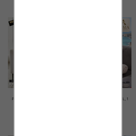
szczegóły
szczegóły
Piżama damska Roz M-3XL, 1
Piżama damska Roz M-3XL, 1
kolor Paczka 10 szt
kolor Paczka 10 szt
17.00 zł
17.00 zł
szczegóły
szczegóły