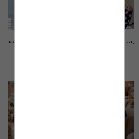
Piżama damska Roz M/L-XL-2XL,
Piżama damska Roz M/L-XL-2XL,
Mix kolor Paczka 6 szt
Mix kolor Paczka 6 szt
32.00 zł
32.00 zł
szczegóły
szczegóły