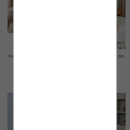
Piżama damska Roz M/L-XL-2XL,
Piżama damska Roz M/L-XL-2XL,
Mix kolor Paczka 8 szt
Mix kolor Paczka 8 szt
25.00 zł
22.00 zł
szczegóły
szczegóły