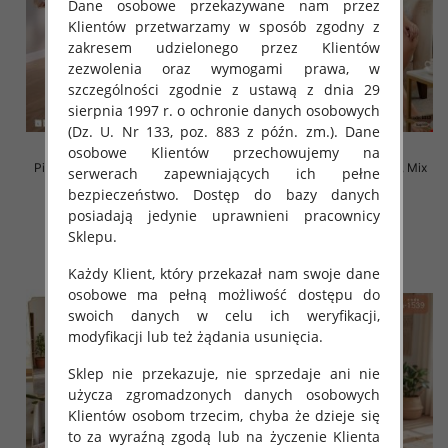
Dane osobowe przekazywane nam przez
Klientów przetwarzamy w sposób zgodny z
zakresem udzielonego przez Klientów
zezwolenia oraz wymogami prawa, w
szczególności zgodnie z ustawą z dnia 29
sierpnia 1997 r. o ochronie danych osobowych
(Dz. U. Nr 133, poz. 883 z późn. zm.). Dane
osobowe Klientów przechowujemy na
Piżama damska Roz L-4XL, Mix
Piżama damska Roz L-4XL, Mix
serwerach zapewniających ich pełne
kolor Paczka 10 szt
kolor Paczka 10 szt
bezpieczeństwo. Dostęp do bazy danych
18.00 zł
16.00 zł
posiadają jedynie uprawnieni pracownicy
Sklepu.
szczegóły
szczegóły
Każdy Klient, który przekazał nam swoje dane
osobowe ma pełną możliwość dostępu do
swoich danych w celu ich weryfikacji,
modyfikacji lub też żądania usunięcia.
Sklep nie przekazuje, nie sprzedaje ani nie
użycza zgromadzonych danych osobowych
Klientów osobom trzecim, chyba że dzieje się
to za wyraźną zgodą lub na życzenie Klienta