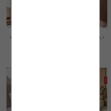
Piżama damska Roz S-2XL, 1
Piżama damska Roz S-2XL, 1
kolor Paczka 12 szt
kolor Paczka 12 szt
20.00 zł
20.00 zł
szczegóły
szczegóły