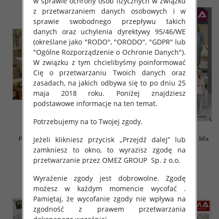
w sprawie ochrony osób fizycznych w związku
z przetwarzaniem danych osobowych i w
sprawie swobodnego przepływu takich
danych oraz uchylenia dyrektywy 95/46/WE
(określane jako "RODO", "ORODO", "GDPR" lub
"Ogólne Rozporządzenie o Ochronie Danych").
W związku z tym chcielibyśmy poinformować
Cię o przetwarzaniu Twoich danych oraz
zasadach, na jakich odbywa się to po dniu 25
maja 2018 roku. Poniżej znajdziesz
podstawowe informacje na ten temat.
Potrzebujemy na to Twojej zgody.
Jeżeli klikniesz przycisk „Przejdź dalej” lub
Piżama damska Roz Standard,
Piżama damska Roz L-4XL, Mix
Mix kolor Paczka 8 szt
kolor Paczka 10 szt
zamkniesz to okno, to wyrazisz zgodę na
przetwarzanie przez OMEZ GROUP
Sp. z o.o.
18.00 zł
18.00 zł
szczegóły
szczegóły
Wyrażenie zgody jest dobrowolne. Zgodę
możesz w każdym momencie wycofać .
Pamiętaj, że wycofanie zgody nie wpływa na
zgodność z prawem przetwarzania