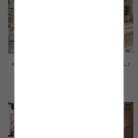
Piżama damska Roz M-3XL, 1
Piżama damska Roz S-2XL, 1
kolor Paczka 10 szt
kolor Paczka 12 szt
20.00 zł
20.00 zł
szczegóły
szczegóły