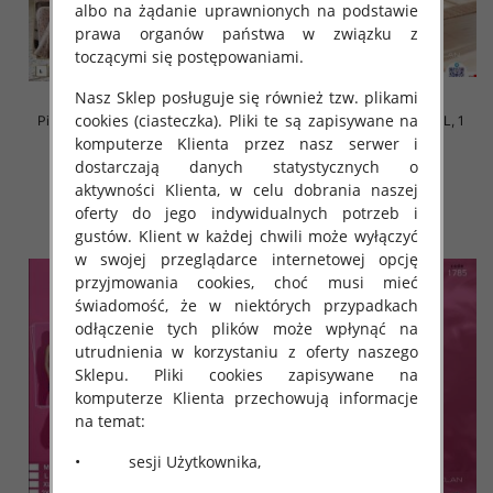
albo na żądanie uprawnionych na podstawie
prawa organów państwa w związku z
toczącymi się postępowaniami.
Nasz Sklep posługuje się również tzw. plikami
cookies (ciasteczka). Pliki te są zapisywane na
Piżama damska Roz L-4XL, Mix
Piżama damska Roz M-2XL, 1
kolor Paczka 10 szt
kolor Paczka 12 szt
komputerze Klienta przez nasz serwer i
dostarczają danych statystycznych o
18.00 zł
20.00 zł
aktywności Klienta, w celu dobrania naszej
szczegóły
szczegóły
oferty do jego indywidualnych potrzeb i
gustów. Klient w każdej chwili może wyłączyć
w swojej przeglądarce internetowej opcję
przyjmowania cookies, choć musi mieć
świadomość, że w niektórych przypadkach
odłączenie tych plików może wpłynąć na
utrudnienia w korzystaniu z oferty naszego
Sklepu. Pliki cookies zapisywane na
komputerze Klienta przechowują informacje
na temat:
• sesji Użytkownika,