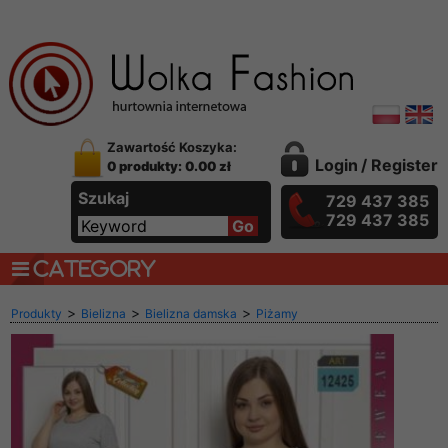
Zawartość Koszyka:
Login
/
Register
0 produkty: 0.00 zł
Szukaj
729 437 385
729 437 385
CATEGORY
>
>
>
Produkty
Bielizna
Bielizna damska
Piżamy