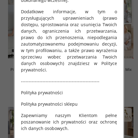
dokonanego wcześniej.
Dodatkowe informacje, w tym o
przysługujących uprawnieniach (prawo
dostępu, sprostowania oraz usunięcia Twoich
danych, ograniczenia ich przetwarzania,
prawo do ich przenoszenia, niepodlegania
zautomatyzowanemu podejmowaniu decyzji,
w tym profilowaniu, a także prawo wyrażenia
sprzeciwu wobec przetwarzania Twoich
danych osobowych) znajdziesz w Polityce
prywatności.
Piżama damska Roz L-4XL, Mix
Piżama damska Roz L-4XL, Mix
kolor Paczka 10 szt
kolor Paczka 10 szt
---------------------------------------------------
18.00 zł
18.00 zł
szczegóły
szczegóły
Polityka prywatności
Polityka prywatności sklepu
Zapewniamy naszym Klientom pełne
poszanowanie ich prywatności oraz ochronę
ich danych osobowych.