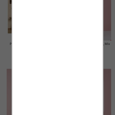
Piżama damska Roz Standard,
Piżama damska Roz S-2XL, Mix
Mix kolor Paczka 12 szt
kolor Paczka 12 szt
19.00 zł
18.00 zł
szczegóły
szczegóły