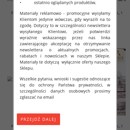
• ostatnio oglądanych produktów,
Materiały reklamowo - promocyjne wysyłamy
Piżama damska Roz M-2XL, 1
Piżama damska Roz M-2XL, 1
kolor Paczka 12 szt
kolor Paczka 12 szt
Klientom jedynie wówczas, gdy wyrazili na to
zgodę. Dotyczy to w szczególności newslettera
18.00 zł
18.00 zł
wysyłanego Klientowi, jeżeli potwierdzi
szczegóły
szczegóły
wyraźnie wskazanego przez nas linka
zawierającego akceptację na otrzymywanie
newslettera o aktualnych promocjach,
rabatach i nowościach w naszym Sklepie.
Materiały te dotyczą wyłącznie oferty naszego
Sklepu.
Wszelkie pytania, wnioski i sugestie odnoszące
się do ochrony Państwa prywatności, w
szczególności danych osobowych prosimy
zgłaszać na email
Piżama damska Roz M-3XL, 1
Piżama damska Roz M-3XL, 1