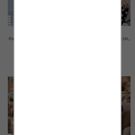
Piżama damska Roz M/L-XL-2XL,
Piżama damska Roz M/L-XL-2XL,
Mix kolor Paczka 6 szt
Mix kolor Paczka 6 szt
32.00 zł
32.00 zł
szczegóły
szczegóły