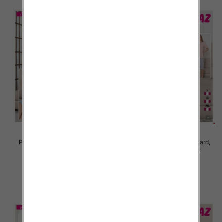
Piżama damska Roz Standard,
Piżama damska Roz Standard,
Mix kolor Paczka 12 szt
Mix kolor Paczka 12 szt
19.00 zł
19.00 zł
szczegóły
szczegóły