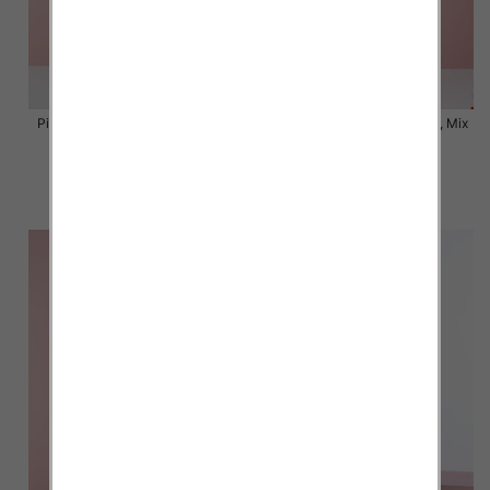
Piżama damska Roz S-2XL, Mix
Piżama damska Roz S-2XL, Mix
kolor Paczka 12 szt
kolor Paczka 12 szt
18.00 zł
18.00 zł
szczegóły
szczegóły