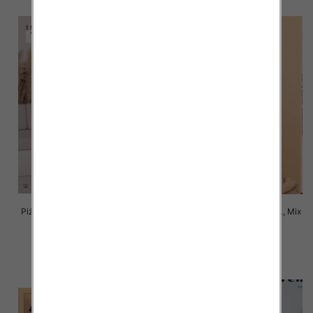
Piżama damska Roz M-L-XL, Mix
Piżama damska Roz M-L-XL, Mix
kolor Paczka 8 szt
kolor Paczka 8 szt
22.00 zł
22.00 zł
szczegóły
szczegóły