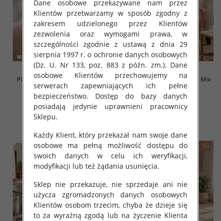
Dane osobowe przekazywane nam przez
Klientów przetwarzamy w sposób zgodny z
zakresem udzielonego przez Klientów
zezwolenia oraz wymogami prawa, w
szczególności zgodnie z ustawą z dnia 29
sierpnia 1997 r. o ochronie danych osobowych
(Dz. U. Nr 133, poz. 883 z późn. zm.). Dane
osobowe Klientów przechowujemy na
Piżama damska Roz L-4XL, Mix
Piżama damska Roz L-4XL, Mix
serwerach zapewniających ich pełne
kolor Paczka 10 szt
kolor Paczka 10 szt
bezpieczeństwo. Dostęp do bazy danych
18.00 zł
16.00 zł
posiadają jedynie uprawnieni pracownicy
szczegóły
szczegóły
Sklepu.
Każdy Klient, który przekazał nam swoje dane
osobowe ma pełną możliwość dostępu do
swoich danych w celu ich weryfikacji,
modyfikacji lub też żądania usunięcia.
Sklep nie przekazuje, nie sprzedaje ani nie
użycza zgromadzonych danych osobowych
Klientów osobom trzecim, chyba że dzieje się
to za wyraźną zgodą lub na życzenie Klienta