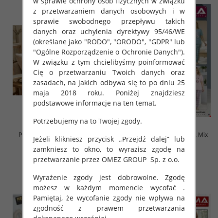
w sprawie ochrony osób fizycznych w związku
z przetwarzaniem danych osobowych i w
sprawie swobodnego przepływu takich
danych oraz uchylenia dyrektywy 95/46/WE
(określane jako "RODO", "ORODO", "GDPR" lub
"Ogólne Rozporządzenie o Ochronie Danych").
W związku z tym chcielibyśmy poinformować
Cię o przetwarzaniu Twoich danych oraz
zasadach, na jakich odbywa się to po dniu 25
maja 2018 roku. Poniżej znajdziesz
podstawowe informacje na ten temat.
Potrzebujemy na to Twojej zgody.
Piżama damska Roz Standard,
Piżama damska Roz L-4XL, Mix
Jeżeli klikniesz przycisk „Przejdź dalej” lub
Mix kolor Paczka 8 szt
kolor Paczka 10 szt
zamkniesz to okno, to wyrazisz zgodę na
18.00 zł
18.00 zł
przetwarzanie przez OMEZ GROUP
Sp. z o.o.
szczegóły
szczegóły
Wyrażenie zgody jest dobrowolne. Zgodę
możesz w każdym momencie wycofać .
Pamiętaj, że wycofanie zgody nie wpływa na
zgodność z prawem przetwarzania