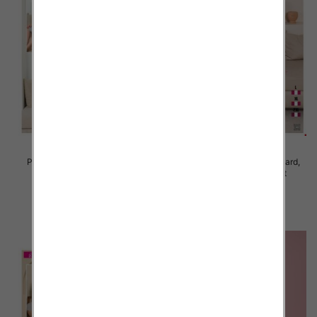
Piżama damska Roz Standard,
Piżama damska Roz Standard,
Mix kolor Paczka 12 szt
Mix kolor Paczka 12 szt
19.00 zł
19.00 zł
szczegóły
szczegóły