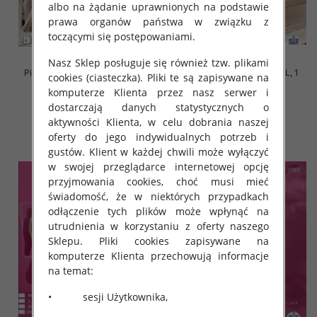
albo na żądanie uprawnionych na podstawie
prawa organów państwa w związku z
toczącymi się postępowaniami.
Nasz Sklep posługuje się również tzw. plikami
Piżama damska Roz L-4XL, Mix
Piżama damska Roz M-2XL, 1
cookies (ciasteczka). Pliki te są zapisywane na
kolor Paczka 10 szt
kolor Paczka 12 szt
komputerze Klienta przez nasz serwer i
18.00 zł
20.00 zł
dostarczają danych statystycznych o
aktywności Klienta, w celu dobrania naszej
szczegóły
szczegóły
oferty do jego indywidualnych potrzeb i
gustów. Klient w każdej chwili może wyłączyć
w swojej przeglądarce internetowej opcję
przyjmowania cookies, choć musi mieć
świadomość, że w niektórych przypadkach
odłączenie tych plików może wpłynąć na
utrudnienia w korzystaniu z oferty naszego
Sklepu. Pliki cookies zapisywane na
komputerze Klienta przechowują informacje
na temat:
• sesji Użytkownika,