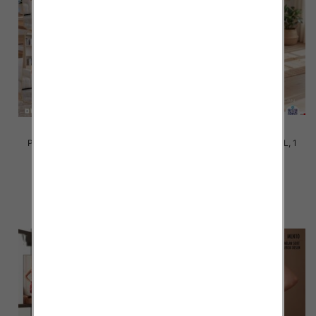
Piżama damska Roz M-3XL, 1
Piżama damska Roz S-2XL, 1
kolor Paczka 10 szt
kolor Paczka 12 szt
20.00 zł
20.00 zł
szczegóły
szczegóły