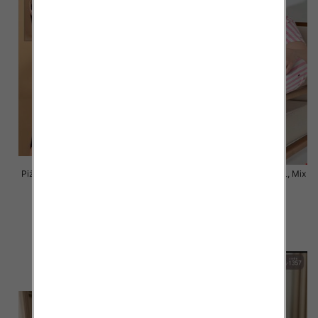
Piżama damska Roz M-L-XL, Mix
Piżama damska Roz M-L-XL, Mix
kolor Paczka 8 szt
kolor Paczka 8 szt
30.00 zł
30.00 zł
szczegóły
szczegóły