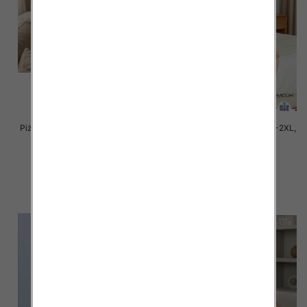
Piżama damska Roz M/L-XL-2XL,
Piżama damska Roz M/L-XL-2XL,
Mix kolor Paczka 8 szt
Mix kolor Paczka 8 szt
25.00 zł
22.00 zł
szczegóły
szczegóły