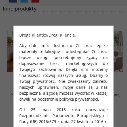
Inne produkty
Droga Klientko/Drogi Kliencie,
Aby dalej móc dostarczać Ci coraz lepsze
materiały redakcyjne i udostępniać Ci coraz
lepsze usługi, potrzebujemy zgody na
dopasowanie treści marketingowych do
Twojego zachowania. Dzięki nim możemy
finansować rozwój naszych usług. Dbamy o
Twoją prywatność. Nie zwiększamy zakresu
naszych uprawnień. Twoje dane są u nas
bezpieczne, a zgodę możesz wycofać w każdej
Piżama damska Roz Standard,
Piżama damska Roz Standard,
chwili na podstronie polityka prywatności.
Mix kolor Paczka 8 szt
Mix kolor Paczka 8 szt
18.00 zł
18.00 zł
Od 25 maja 2018 roku obowiązuje
szczegóły
szczegóły
Rozporządzenie Parlamentu Europejskiego i
Rady (UE) 2016/679 z dnia 27 kwietnia 2016 r.