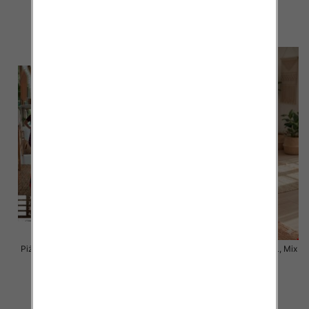
34.00 zł
34.00 zł
szczegóły
szczegóły
Piżama damska Roz XL-4XL, Mix
Piżama damska Roz M-L-XL, Mix
kolor Paczka 8 szt
kolor Paczka 8 szt
30.00 zł
22.00 zł
szczegóły
szczegóły