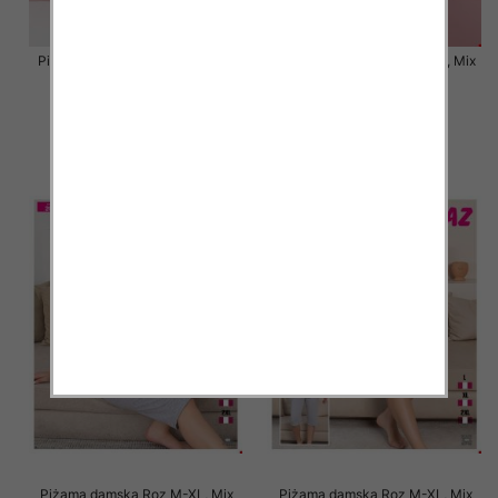
Piżama damska Roz S-2XL, Mix
Piżama damska Roz S-2XL, Mix
kolor Paczka 12 szt
kolor Paczka 12 szt
18.00 zł
20.00 zł
szczegóły
szczegóły
Piżama damska Roz M-XL, Mix
Piżama damska Roz M-XL, Mix