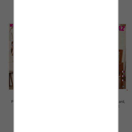
27.00 zł
27.00 zł
szczegóły
szczegóły
Piżama damska Roz Standard,
Piżama damska Roz Standard,
Mix kolor Paczka 12 szt
Mix kolor Paczka 12 szt
19.00 zł
19.00 zł
szczegóły
szczegóły