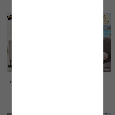
Piżama damska Roz M-3XL, 1
Piżama damska Roz M-3XL, 1
kolor Paczka 10 szt
kolor Paczka 10 szt
17.00 zł
17.00 zł
szczegóły
szczegóły