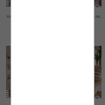
Piżama damska Roz M/L-XL-2XL,
Piżama damska Roz M/L-XL-2XL,
Mix kolor Paczka 6 szt
Mix kolor Paczka 6 szt
32.00 zł
32.00 zł
szczegóły
szczegóły