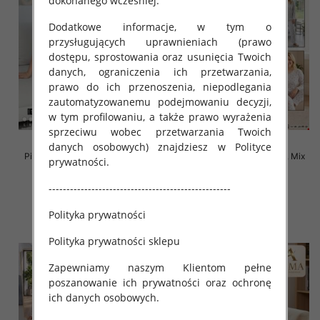
dokonanego wcześniej.
Dodatkowe informacje, w tym o
przysługujących uprawnieniach (prawo
dostępu, sprostowania oraz usunięcia Twoich
danych, ograniczenia ich przetwarzania,
prawo do ich przenoszenia, niepodlegania
zautomatyzowanemu podejmowaniu decyzji,
w tym profilowaniu, a także prawo wyrażenia
sprzeciwu wobec przetwarzania Twoich
danych osobowych) znajdziesz w Polityce
Piżama damska Roz L-4XL, Mix
Piżama damska Roz L-4XL, Mix
prywatności.
kolor Paczka 10 szt
kolor Paczka 10 szt
---------------------------------------------------
18.00 zł
18.00 zł
szczegóły
szczegóły
Polityka prywatności
Polityka prywatności sklepu
Zapewniamy naszym Klientom pełne
poszanowanie ich prywatności oraz ochronę
ich danych osobowych.