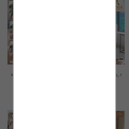
Piżama damska Roz M-3XL, 1
Piżama damska Roz M-3XL, 1
kolor Paczka 10 szt
kolor Paczka 10 szt
16.00 zł
15.00 zł
szczegóły
szczegóły