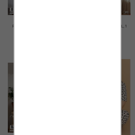
Piżama damska Roz S-2XL, 1
Piżama damska Roz S-2XL, 1
kolor Paczka 12 szt
kolor Paczka 8 szt
20.00 zł
25.00 zł
szczegóły
szczegóły