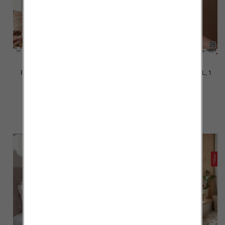
Piżama damska Roz S-2XL, 1
Piżama damska Roz S-2XL, 1
kolor Paczka 12 szt
kolor Paczka 12 szt
20.00 zł
20.00 zł
szczegóły
szczegóły