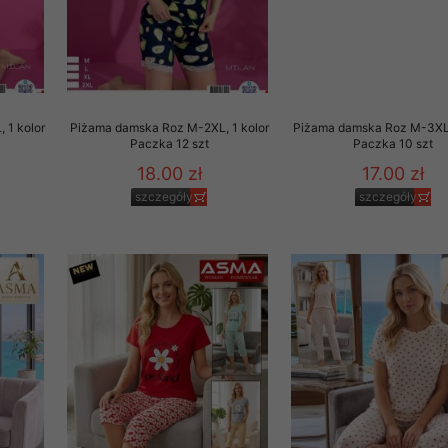
 promocyjne wysyłamy Klientom jedynie wówczas, gdy wyrazili na 
ttera wysyłanego Klientowi, jeżeli potwierdzi wyraźnie wskaz
ację na otrzymywanie newslettera o aktualnych promocjach, ra
ały te dotyczą wyłącznie oferty naszego Sklepu.
oski i sugestie odnoszące się do ochrony Państwa prywatności, 
 1 kolor
Piżama damska Roz M-2XL, 1 kolor
Piżama damska Roz M-3XL,
aszać na email
Paczka 12 szt
Paczka 10 szt
18.00 zł
17.00 zł
szczegóły
szczegóły