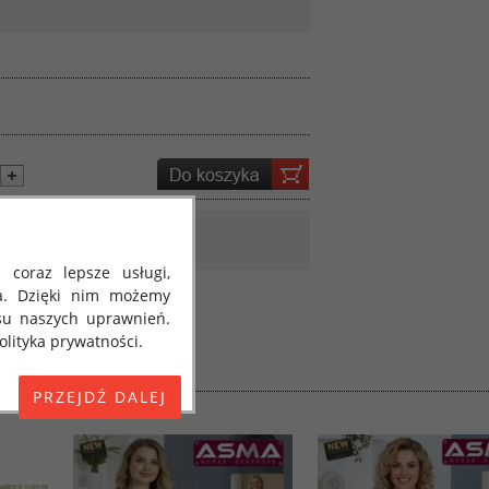
 coraz lepsze usługi,
a. Dzięki nim możemy
su naszych uprawnień.
lityka prywatności.
E) 2016/679 z dnia 27
 osobowych i w sprawie
jako "RODO", "ORODO",
my poinformować Cię o
ja 2018 roku. Poniżej