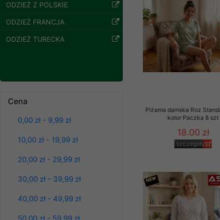
znajdziesz podstawowe
ODZIEŻ Z POLSKIE
Potrzebujemy na to Two
ODZIEŻ FRANCJA
ODZIEŻ TURECKA
Jeżeli klikniesz przyc
GROUP
Sp. z o.o.
Wyrażenie zgody jest 
wpływa na zgodność z 
Dodatkowe informacje,
Cena
Spodnie damskie
Twoich danych, ograni
Piżama damska Roz Standa
jeansy Roz 25-30, 1
podejmowaniu decyzji
kolor Paczka 8 szt
Kolor Paczka 10 szt
0,00 zł - 9,99 zł
danych osobowych) znaj
61.00 zł
18.00 zł
10,00 zł - 19,99 zł
szczegóły
szczegóły
-------------------------------
20,00 zł - 29,99 zł
Polityka prywatności
30,00 zł - 39,99 zł
Polityka prywatności s
40,00 zł - 49,99 zł
Zapewniamy naszym Kli
50,00 zł - 59,99 zł
Dane osobowe przekaz