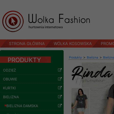
STRONA GŁÓWNA
WÓLKA KOSOWSKA
PROM
>
>
Produkty
Bielizna
Bielizn
PRODUKTY
ODZIEŻ
OBUWIE
Spodnie damskie
jeansy Roz 29-36, 1
KURTKI
Kolor Paczka 10 szt
57.00 zł
BIELIZNA
szczegóły
BIELIZNA DAMSKA