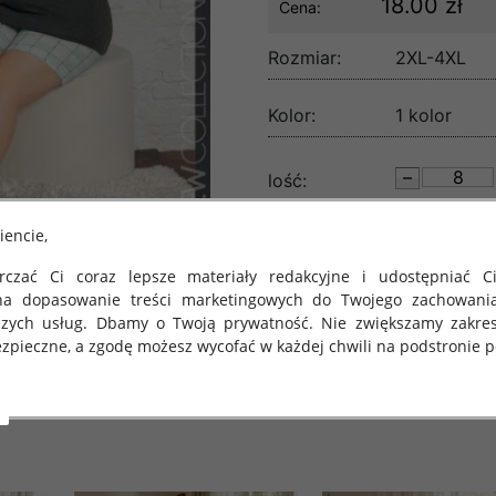
18.00 zł
Cena:
Rozmiar:
2XL-4XL
Kolor:
1 kolor
lość:
iencie,
czać Ci coraz lepsze materiały redakcyjne i udostępniać Ci
na dopasowanie treści marketingowych do Twojego zachowani
szych usług. Dbamy o Twoją prywatność. Nie zwiększamy zakre
zpieczne, a zgodę możesz wycofać w każdej chwili na podstronie po
 obowiązuje Rozporządzenie Parlamentu Europejskiego i Rady (U
rawie ochrony osób fizycznych w związku z przetwarzaniem danych
 takich danych oraz uchylenia dyrektywy 95/46/WE (określane 
ozporządzenie o Ochronie Danych"). W związku z tym chcielibyś
 danych oraz zasadach, na jakich odbywa się to po dniu 25 ma