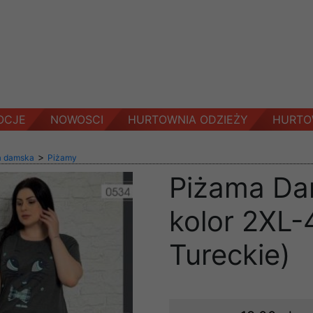
OCJE
NOWOSCI
HURTOWNIA ODZIEŻY
HURTO
>
a damska
Piżamy
Piżama Da
kolor 2XL-
Tureckie)