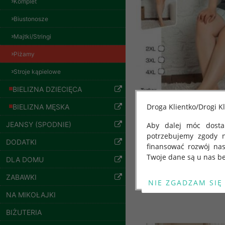
Komplet
Biustonosze
Majtki/Stringi
Piżamy
Stroje kąpielowe
BIELIZNA DZIECIĘCA
Droga Klientko/Drogi Kl
BIELIZNA MĘSKA
JEANSY (SPODNIE)
Aby dalej móc dostar
Spodnie damskie
potrzebujemy zgody 
DODATKI
jeansy Roz 25-30, 1
finansować rozwój na
Kolor Paczka 10 szt
Twoje dane są u nas be
DLA DOMU
61.00 zł
Inne produkty
Od 25 maja 2018 roku
szczegóły
ZABAWKI
kwietnia 2016 r. w sp
NA MIKOŁAJKI
swobodnego przepływu
"GDPR" lub "Ogólne R
BIŻUTERIA
przetwarzaniu Twoich