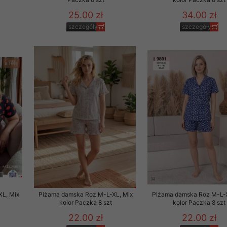
25.00 zł
34.00 zł
szczegóły
szczegóły
L, Mix
Piżama damska Roz M-L-XL, Mix
Piżama damska Roz M-L-X
kolor Paczka 8 szt
kolor Paczka 8 szt
22.00 zł
22.00 zł