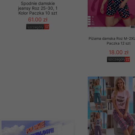
Materiały reklamowo -
szczególności newsle
zawierającego akcept
naszym Sklepie. Materi
Spodnie damskie
jeansy Roz 25-30, 1
Wszelkie pytania, wni
Kolor Paczka 10 szt
Piżama damska Roz M-2XL,
osobowych prosimy zgł
61.00 zł
Paczka 12 szt
18.00 zł
szczegóły
szczegóły