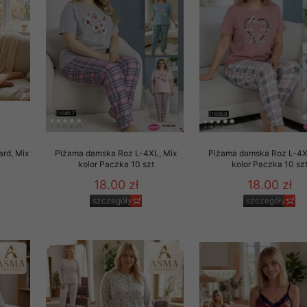
rzetwarzanie przez OMEZ
że wycofanie zgody nie
towania oraz usunięcia
ania zautomatyzowanemu
rd, Mix
Piżama damska Roz L-4XL, Mix
Piżama damska Roz L-4X
 przetwarzania Twoich
kolor Paczka 10 szt
kolor Paczka 10 sz
18.00 zł
18.00 zł
szczegóły
szczegóły
ych osobowych.
sem udzielonego przez