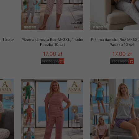
to zgodę. Dotyczy to w
anego przez nas linka
batach i nowościach w
w szczególności danych
 1 kolor
Piżama damska Roz M-3XL, 1 kolor
Piżama damska Roz M-3XL,
Paczka 10 szt
Paczka 10 szt
17.00 zł
17.00 zł
szczegóły
szczegóły