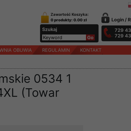
Zawartość Koszyka:
Login
/
R
0 produkty: 0.00 zł
Szukaj
729 4
729 4
WNIA OBUWIA
REGULAMIN
KONTAKT
mskie 0534 1
4XL (Towar