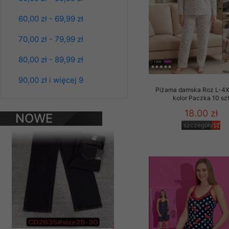
Klientów zezwolenia 
60,00 zł - 69,99 zł
ochronie danych osobo
serwerach zapewniają
70,00 zł - 79,99 zł
pracownicy Sklepu.
80,00 zł - 89,99 zł
Każdy Klient, który p
ich weryfikacji, modyfik
Spodnie damskie
90,00 zł i więcej 9
jeansy Roz 25-30, 1
Sklep nie przekazuje,
Piżama damska Roz L-4X
Kolor Paczka 10 szt
kolor Paczka 10 sz
chyba że dzieje się t
61.00 zł
prawa organów państwa
18.00 zł
NOWE
szczegóły
szczegóły
PRODUKTY
Nasz Sklep posługuje si
przez nasz serwer i do
jego indywidualnych po
opcję przyjmowania co
może wpłynąć na utrud
Klienta przechowują in
• sesji Użytkownik
• ostatnio oglądany