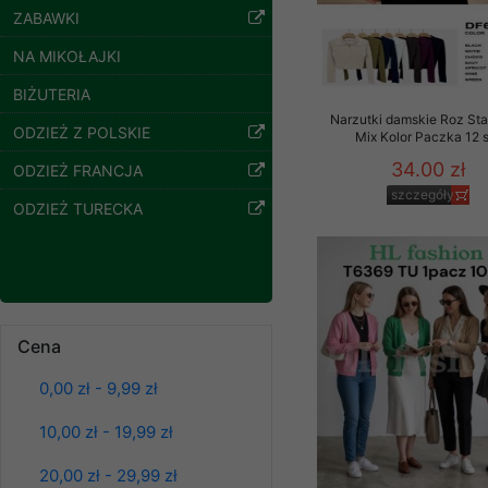
szczegóły
ZABAWKI
Klientów zezwolenia 
ochronie danych osobo
NA MIKOŁAJKI
serwerach zapewniają
pracownicy Sklepu.
BIŻUTERIA
Narzutki damskie Roz Sta
Każdy Klient, który p
ODZIEŻ Z POLSKIE
Mix Kolor Paczka 12 
ich weryfikacji, modyfik
34.00 zł
ODZIEŻ FRANCJA
Sklep nie przekazuje,
szczegóły
ODZIEŻ TURECKA
chyba że dzieje się t
prawa organów państwa
Nasz Sklep posługuje si
przez nasz serwer i do
jego indywidualnych po
Cena
opcję przyjmowania co
Spodnie damskie
jeansy Roz 25-30, 1
może wpłynąć na utrud
Kolor Paczka 10 szt
0,00 zł - 9,99 zł
Klienta przechowują in
61.00 zł
10,00 zł - 19,99 zł
• sesji Użytkownik
szczegóły
• ostatnio oglądany
20,00 zł - 29,99 zł