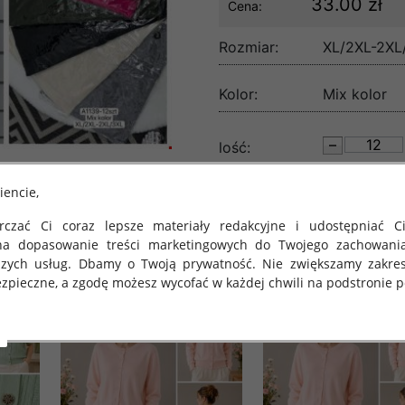
33.00 zł
Cena:
Rozmiar:
XL/2XL-2XL
Kolor:
Mix kolor
lość:
iencie,
czać Ci coraz lepsze materiały redakcyjne i udostępniać Ci
na dopasowanie treści marketingowych do Twojego zachowani
szych usług. Dbamy o Twoją prywatność. Nie zwiększamy zakre
zpieczne, a zgodę możesz wycofać w każdej chwili na podstronie po
 obowiązuje Rozporządzenie Parlamentu Europejskiego i Rady (U
rawie ochrony osób fizycznych w związku z przetwarzaniem danych
 takich danych oraz uchylenia dyrektywy 95/46/WE (określane 
ozporządzenie o Ochronie Danych"). W związku z tym chcielibyś
 danych oraz zasadach, na jakich odbywa się to po dniu 25 ma