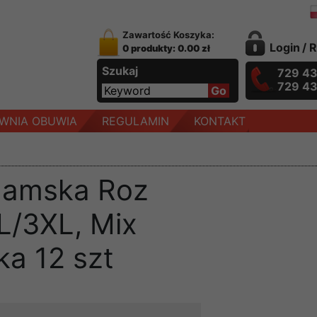
Zawartość Koszyka:
Login
/
R
0 produkty: 0.00 zł
Szukaj
729 4
729 4
WNIA OBUWIA
REGULAMIN
KONTAKT
damska Roz
L/3XL, Mix
ka 12 szt