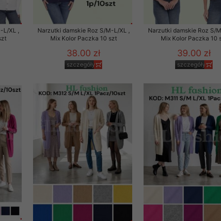
to zgodę. Dotyczy to w
anego przez nas linka
-L/XL ,
Narzutki damskie Roz S/M-L/XL ,
Narzutki damskie Roz S/M
batach i nowościach w
szt
Mix Kolor Paczka 10 szt
Mix Kolor Paczka 10 
38.00 zł
39.00 zł
w szczególności danych
szczegóły
szczegóły