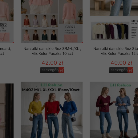
rzetwarzanie przez OMEZ
że wycofanie zgody nie
ndard,
Narzutki damskie Roz S/M-L/XL ,
Narzutki damskie Roz Sta
szt
Mix Kolor Paczka 10 szt
Mix Kolor Paczka 12 
towania oraz usunięcia
42.00 zł
40.00 zł
ania zautomatyzowanemu
szczegóły
szczegóły
 przetwarzania Twoich
ych osobowych.
sem udzielonego przez