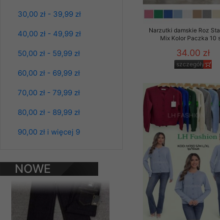
Materiały reklamowo -
30,00 zł - 39,99 zł
szczególności newsle
Narzutki damskie Roz Sta
zawierającego akcept
40,00 zł - 49,99 zł
Mix Kolor Paczka 10 
naszym Sklepie. Materi
34.00 zł
50,00 zł - 59,99 zł
Wszelkie pytania, wni
szczegóły
osobowych prosimy zgł
60,00 zł - 69,99 zł
70,00 zł - 79,99 zł
80,00 zł - 89,99 zł
Spodnie damskie
90,00 zł i więcej 9
jeansy Roz 25-30, 1
Kolor Paczka 10 szt
61.00 zł
NOWE
szczegóły
PRODUKTY