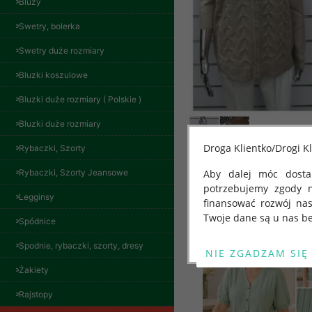
Bluzy
Swetry, bolerka
Swetry duże rozmiary
Bluzki koszulowe
Bluzki duże rozmiary ( Polskie )
Bluzki duże rozmiary
Droga Klientko/Drogi Kl
Rybaczki, Szorty
Rybaczki, Szorty Jeansowe
Aby dalej móc dostar
potrzebujemy zgody 
Inne produkty
Legginsy
finansować rozwój na
Twoje dane są u nas be
Spódnice
Od 25 maja 2018 roku
Spodnie, rybaczki, szorty, dresy
kwietnia 2016 r. w sp
Żakiety
swobodnego przepływu
"GDPR" lub "Ogólne R
Rajstopy
przetwarzaniu Twoich
Spodnie damskie