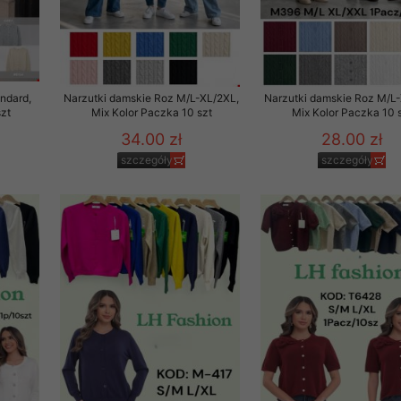
29 sierpnia 1997 r. o
entów przechowujemy na
ją jedynie uprawnieni
ndard,
Narzutki damskie Roz M/L-XL/2XL,
Narzutki damskie Roz M/L
o swoich danych w celu
szt
Mix Kolor Paczka 10 szt
Mix Kolor Paczka 10 
34.00 zł
28.00 zł
ientów osobom trzecim,
szczegóły
szczegóły
awnionych na podstawie
ne na komputerze Klienta
brania naszej oferty do
zeglądarce internetowej
odłączenie tych plików
pisywane na komputerze