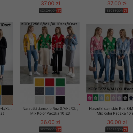
37.00 zł
37.00 zł
szczegóły
szczegóły
-L/XL ,
Narzutki damskie Roz S/M-L/XL ,
Narzutki damskie Roz S/M
szt
Mix Kolor Paczka 10 szt
Mix Kolor Paczka 10 
36.00 zł
36.00 zł
szczegóły
szczegóły