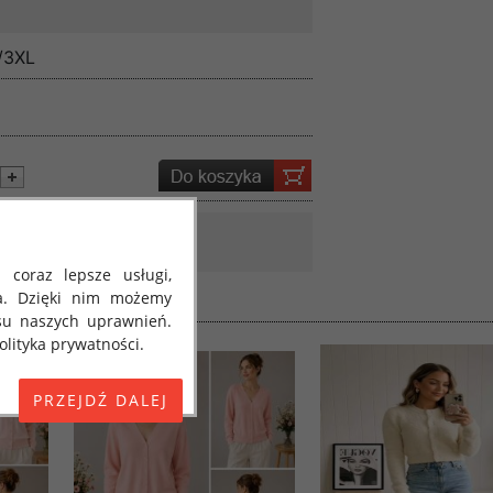
/3XL
 coraz lepsze usługi,
a. Dzięki nim możemy
su naszych uprawnień.
lityka prywatności.
E) 2016/679 z dnia 27
 osobowych i w sprawie
jako "RODO", "ORODO",
my poinformować Cię o
ja 2018 roku. Poniżej