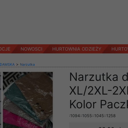
OCJE
NOWOSCI
HURTOWNIA ODZIEŻY
HURTO
>
 DAMSKA
Narzutka
Narzutka 
XL/2XL-2X
Kolor Pacz
:1094::1055::1045::1258