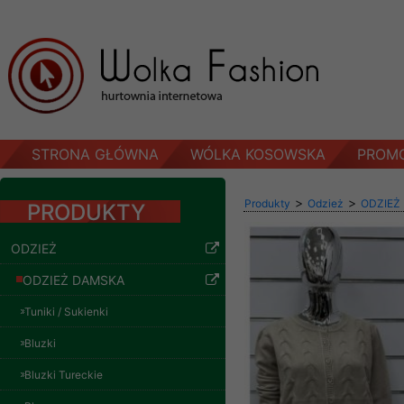
STRONA GŁÓWNA
WÓLKA KOSOWSKA
PROM
>
>
Produkty
Odzież
ODZIEŻ
PRODUKTY
ODZIEŻ
ODZIEŻ DAMSKA
Tuniki / Sukienki
Bluzki
Bluzki Tureckie