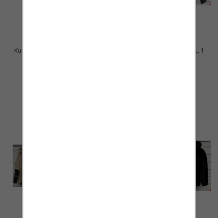
Kurtka alpaka Roz M-2XL, 1 Kolor
Kurtka alpaka Roz M-L-XL, 1
Paczka 5 szt
Kolor Paczka 5 szt
145.00 zł
140.00 zł
szczegóły
szczegóły