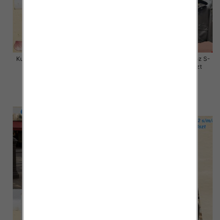
Kurtki damskie skórzana Roz S-
Kurtki damskie skórzana Roz S-
XL, 1 Kolor Paczka 4 szt
M-L, 1 Kolor Paczka 3 szt
135.00 zł
135.00 zł
szczegóły
szczegóły