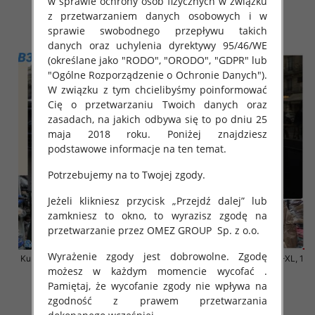
w sprawie ochrony osób fizycznych w związku
140.00 zł
140.00 zł
z przetwarzaniem danych osobowych i w
sprawie swobodnego przepływu takich
szczegóły
szczegóły
danych oraz uchylenia dyrektywy 95/46/WE
(określane jako "RODO", "ORODO", "GDPR" lub
"Ogólne Rozporządzenie o Ochronie Danych").
W związku z tym chcielibyśmy poinformować
Cię o przetwarzaniu Twoich danych oraz
zasadach, na jakich odbywa się to po dniu 25
maja 2018 roku. Poniżej znajdziesz
podstawowe informacje na ten temat.
Potrzebujemy na to Twojej zgody.
Jeżeli klikniesz przycisk „Przejdź dalej” lub
zamkniesz to okno, to wyrazisz zgodę na
przetwarzanie przez OMEZ GROUP
Sp. z o.o.
Wyrażenie zgody jest dobrowolne. Zgodę
Kurtki damskie cienki Roz S-XL, 1
Kurtki damskie cienki Roz S-XL, 1
Kolor Paczka 3 szt
Kolor Paczka 3 szt
możesz w każdym momencie wycofać .
Pamiętaj, że wycofanie zgody nie wpływa na
140.00 zł
140.00 zł
zgodność z prawem przetwarzania
szczegóły
szczegóły