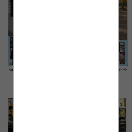
Kurtki damskie zimowe Roz S-M-
Kurtki damskie zimowe Roz S-M-
L, 1 Kolor Paczka 3 szt
L, 1 Kolor Paczka 3 szt
100.00 zł
80.00 zł
szczegóły
szczegóły