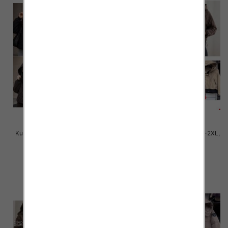
Kurtki damskie cienki Roz S-2XL,
Kurtki damskie cienki Roz S-2XL,
1 Kolor Paczka 5 szt
1 Kolor Paczka 5 szt
90.00 zł
88.00 zł
szczegóły
szczegóły