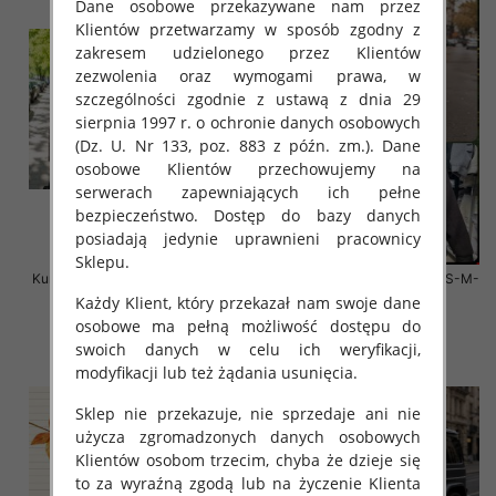
Dane osobowe przekazywane nam przez
Klientów przetwarzamy w sposób zgodny z
zakresem udzielonego przez Klientów
zezwolenia oraz wymogami prawa, w
szczególności zgodnie z ustawą z dnia 29
sierpnia 1997 r. o ochronie danych osobowych
(Dz. U. Nr 133, poz. 883 z późn. zm.). Dane
osobowe Klientów przechowujemy na
serwerach zapewniających ich pełne
bezpieczeństwo. Dostęp do bazy danych
posiadają jedynie uprawnieni pracownicy
Sklepu.
Kurtki damskie zimowe Roz S-M-
Kurtki damskie zimowe Roz S-M-
L, 1 Kolor Paczka 3 szt
L, 1 Kolor Paczka 4 szt
Każdy Klient, który przekazał nam swoje dane
osobowe ma pełną możliwość dostępu do
135.00 zł
135.00 zł
swoich danych w celu ich weryfikacji,
szczegóły
szczegóły
modyfikacji lub też żądania usunięcia.
Sklep nie przekazuje, nie sprzedaje ani nie
użycza zgromadzonych danych osobowych
Klientów osobom trzecim, chyba że dzieje się
to za wyraźną zgodą lub na życzenie Klienta