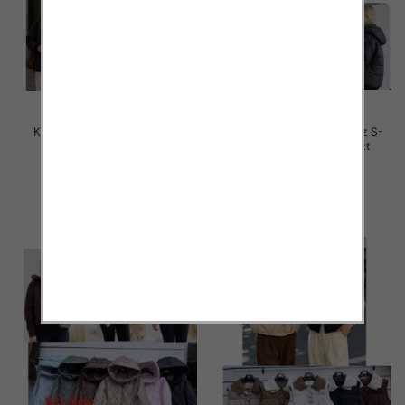
Kurtki damskie zimowe Roz S-
Kurtki damskie zimowe Roz S-
2XL, 1 Kolor Paczka 5 szt
2XL, 1 Kolor Paczka 5 szt
85.00 zł
78.00 zł
szczegóły
szczegóły