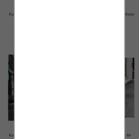
Kurtka alpaka Roz M-2XL, 1 Kolor
Kurtka alpaka Roz M-2XL, 1 Kolor
Paczka 5 szt
Paczka 5 szt
150.00 zł
150.00 zł
szczegóły
szczegóły
Kurtka alpaka Roz M-2XL, 1 Kolor
Kurtki damskie zimowe Roz M-