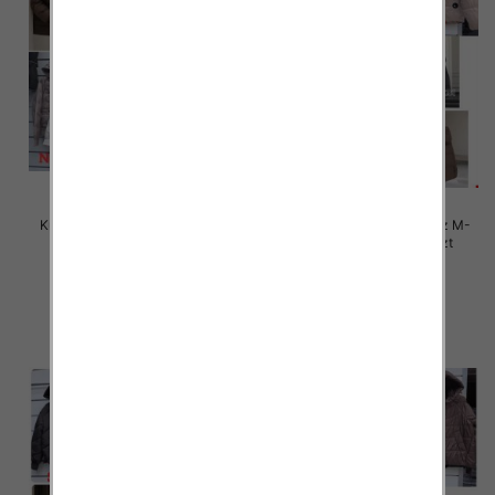
Kurtki damskie zimowe Roz M-
Kurtki damskie zimowe Roz M-
3XL, 1 Kolor Paczka 5 szt
3XL, 1 Kolor Paczka 5 szt
105.00 zł
85.00 zł
szczegóły
szczegóły