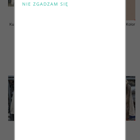
Kurtka alpaka Roz S-3XL, 1 Kolor
Kurtka alpaka Roz S-3XL, 1 Kolor
Paczka 3 szt
Paczka 3 szt
165.00 zł
175.00 zł
szczegóły
szczegóły