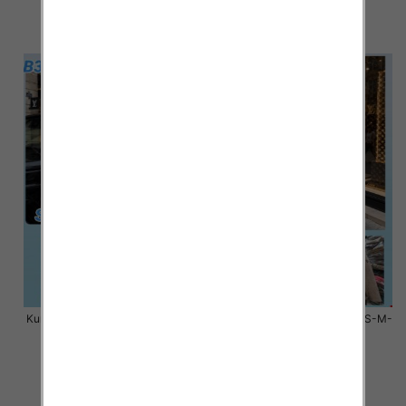
105.00 zł
105.00 zł
szczegóły
szczegóły
Kurtki damskie zimowe Roz S-M-
Kurtki damskie zimowe Roz S-M-
L, 1 Kolor Paczka 3 szt
L, 1 Kolor Paczka 3 szt
100.00 zł
100.00 zł
szczegóły
szczegóły