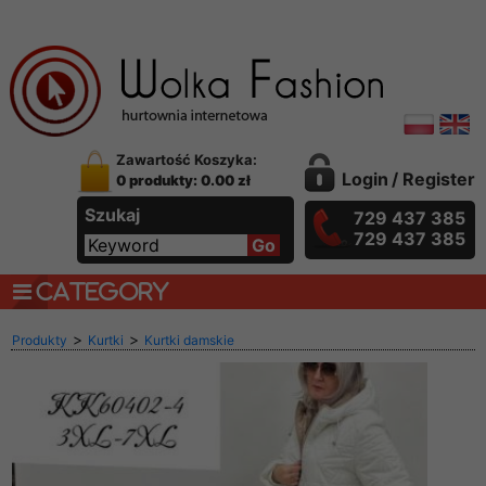
Zawartość Koszyka:
Login
/
Register
0 produkty: 0.00 zł
Szukaj
729 437 385
729 437 385
CATEGORY
>
>
Produkty
Kurtki
Kurtki damskie