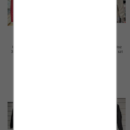
Kurtki damskie skórzana Roz
Kurtki damskie skórzana Roz
3XL-7XL, 1 Kolor Paczka 5 szt
3XL-7XL, 1 Kolor Paczka 5 szt
100.00 zł
100.00 zł
szczegóły
szczegóły