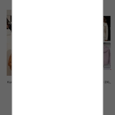
Kurtki damskie cienki Roz M-2XL,
Kurtki damskie cienki Roz S-2XL,
1 Kolor Paczka 5 szt
1 Kolor Paczka 5 szt
145.00 zł
90.00 zł
szczegóły
szczegóły