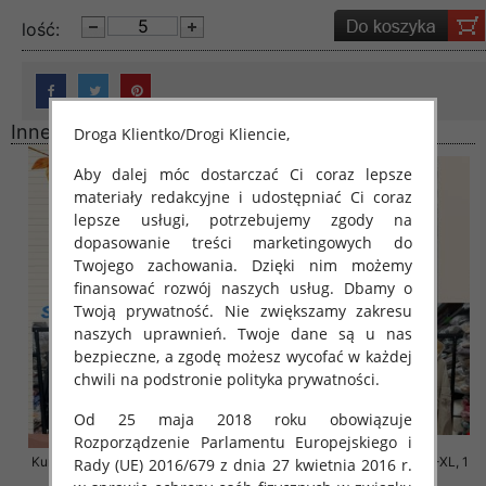
lość:
Inne produkty
Droga Klientko/Drogi Kliencie,
Aby dalej móc dostarczać Ci coraz lepsze
materiały redakcyjne i udostępniać Ci coraz
lepsze usługi, potrzebujemy zgody na
dopasowanie treści marketingowych do
Twojego zachowania. Dzięki nim możemy
finansować rozwój naszych usług. Dbamy o
Twoją prywatność. Nie zwiększamy zakresu
naszych uprawnień. Twoje dane są u nas
bezpieczne, a zgodę możesz wycofać w każdej
chwili na podstronie polityka prywatności.
Od 25 maja 2018 roku obowiązuje
Rozporządzenie Parlamentu Europejskiego i
Kurtki damskie cienki Roz S-M-L,
Kurtki damskie cienki Roz S-XL, 1
Rady (UE) 2016/679 z dnia 27 kwietnia 2016 r.
1 Kolor Paczka 3 szt
Kolor Paczka 3 szt