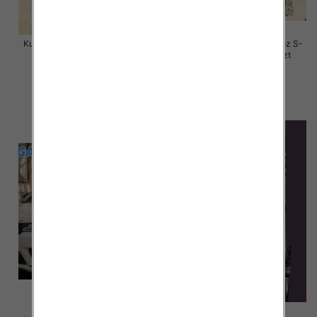
Kurtki damskie skórzana Roz S-
Kurtki damskie skórzana Roz S-
M-L, 1 Kolor Paczka 3 szt
M-L, 1 Kolor Paczka 3 szt
135.00 zł
120.00 zł
szczegóły
szczegóły