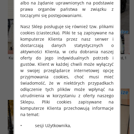
albo na żądanie uprawnionych na podstawie
prawa organów państwa w związku z
toczącymi się postępowaniami.
Nasz Sklep posługuje się również tzw. plikami
cookies (ciasteczka). Pliki te są zapisywane na
komputerze Klienta przez nasz serwer i
dostarczają danych statystycznych o
aktywności Klienta, w celu dobrania naszej
oferty do jego indywidualnych potrzeb i
Kurtki damskie zimowe Roz S-M-
Kurtka alpaka Roz Standard, 1
L, 1 Kolor Paczka 3 szt
Kolor Paczka 3 szt
gustów. Klient w każdej chwili może wyłączyć
w swojej przeglądarce internetowej opcję
120.00 zł
135.00 zł
przyjmowania cookies, choć musi mieć
szczegóły
szczegóły
świadomość, że w niektórych przypadkach
odłączenie tych plików może wpłynąć na
utrudnienia w korzystaniu z oferty naszego
Sklepu. Pliki cookies zapisywane na
komputerze Klienta przechowują informacje
na temat:
• sesji Użytkownika,