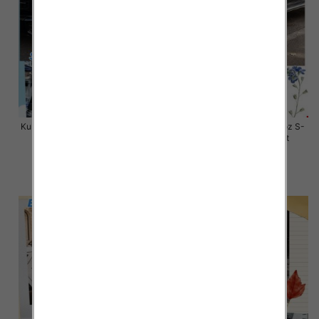
Kurtki damskie zimowe Roz S-M-
Kurtki damskie skórzana Roz S-
L, 1 Kolor Paczka 3 szt
XL, 1 Kolor Paczka 4 szt
80.00 zł
145.00 zł
szczegóły
szczegóły