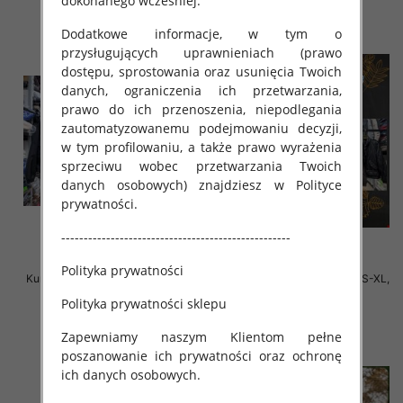
dokonanego wcześniej.
Dodatkowe informacje, w tym o
przysługujących uprawnieniach (prawo
dostępu, sprostowania oraz usunięcia Twoich
danych, ograniczenia ich przetwarzania,
prawo do ich przenoszenia, niepodlegania
zautomatyzowanemu podejmowaniu decyzji,
w tym profilowaniu, a także prawo wyrażenia
sprzeciwu wobec przetwarzania Twoich
danych osobowych) znajdziesz w Polityce
prywatności.
---------------------------------------------------
Polityka prywatności
Kurtki damskie cienki Roz S-XL, 1
Kurtki damskie zimowe Roz S-XL,
Kolor Paczka 3 szt
1 Kolor Paczka 3 szt
Polityka prywatności sklepu
140.00 zł
135.00 zł
Zapewniamy naszym Klientom pełne
szczegóły
szczegóły
poszanowanie ich prywatności oraz ochronę
ich danych osobowych.