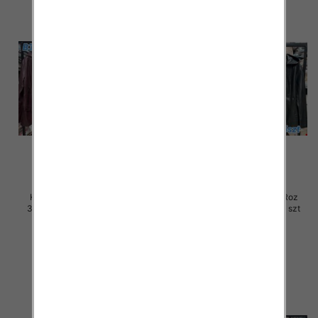
Kurtki damskie skórzana Roz
Kurtki damskie skórzana Roz
3XL-7XL, 1 Kolor Paczka 5 szt
3XL-7XL, 1 Kolor Paczka 5 szt
100.00 zł
100.00 zł
szczegóły
szczegóły