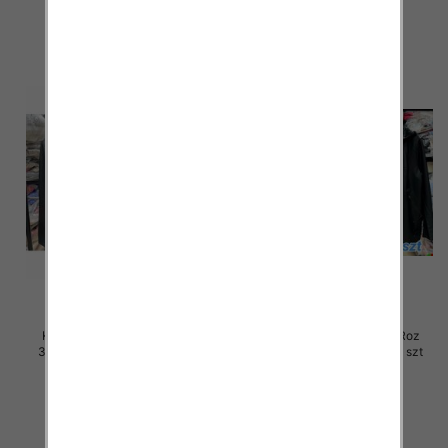
szczegóły
szczegóły
Kurtki damskie skórzana Roz
Kurtki damskie skórzana Roz
3XL-7XL, 1 Kolor Paczka 5 szt
3XL-7XL, 1 Kolor Paczka 5 szt
105.00 zł
100.00 zł
szczegóły
szczegóły