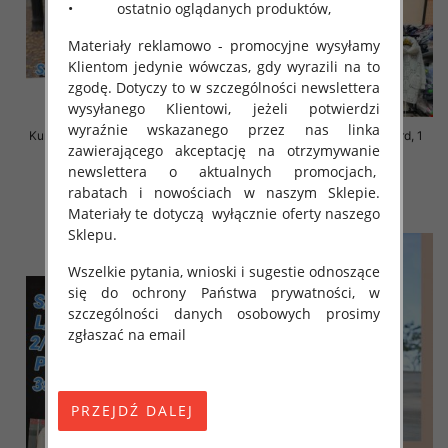
• ostatnio oglądanych produktów,
Materiały reklamowo - promocyjne wysyłamy
Klientom jedynie wówczas, gdy wyrazili na to
zgodę. Dotyczy to w szczególności newslettera
wysyłanego Klientowi, jeżeli potwierdzi
wyraźnie wskazanego przez nas linka
Kurtka alpaka Roz S-M-L, 1 Kolor
Kurtka alpaka Roz Standard, 1
zawierającego akceptację na otrzymywanie
Paczka 3 szt
Kolor Paczka 3 szt
newslettera o aktualnych promocjach,
145.00 zł
145.00 zł
rabatach i nowościach w naszym Sklepie.
szczegóły
szczegóły
Materiały te dotyczą wyłącznie oferty naszego
Sklepu.
Wszelkie pytania, wnioski i sugestie odnoszące
się do ochrony Państwa prywatności, w
szczególności danych osobowych prosimy
zgłaszać na email