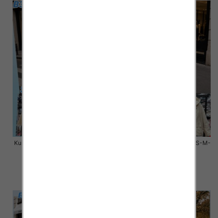
Kurtki damskie zimowe Roz S-M-
Kurtki damskie zimowe Roz S-M-
L, 1 Kolor Paczka 3 szt
L, 1 Kolor Paczka 3 szt
100.00 zł
100.00 zł
szczegóły
szczegóły