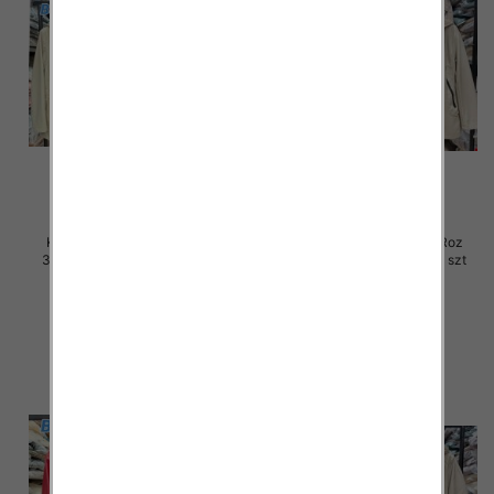
Kurtki damskie skórzana Roz
Kurtki damskie skórzana Roz
3XL-7XL, 1 Kolor Paczka 5 szt
3XL-7XL, 1 Kolor Paczka 5 szt
100.00 zł
100.00 zł
szczegóły
szczegóły