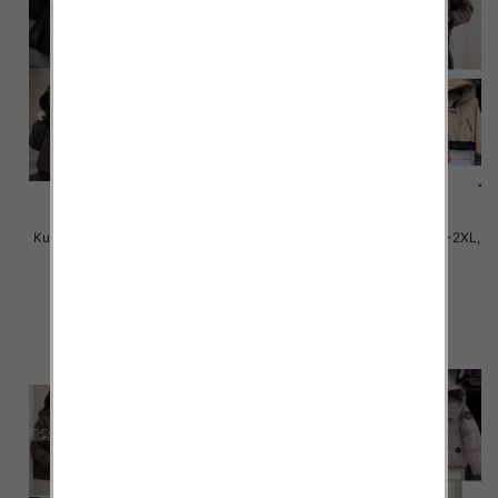
Kurtki damskie cienki Roz S-2XL,
Kurtki damskie cienki Roz S-2XL,
1 Kolor Paczka 5 szt
1 Kolor Paczka 5 szt
90.00 zł
88.00 zł
szczegóły
szczegóły