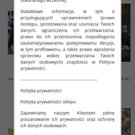
dokonanego wcześniej.
Dodatkowe informacje, w tym o
przysługujących uprawnieniach (prawo
dostępu, sprostowania oraz usunięcia Twoich
danych, ograniczenia ich przetwarzania,
prawo do ich przenoszenia, niepodlegania
zautomatyzowanemu podejmowaniu decyzji,
w tym profilowaniu, a także prawo wyrażenia
sprzeciwu wobec przetwarzania Twoich
danych osobowych) znajdziesz w Polityce
prywatności.
Kurtki damskie cienki Roz S-XL, 1
Kurtki damskie zimowe Roz S-XL,
---------------------------------------------------
Kolor Paczka 3 szt
1 Kolor Paczka 3 szt
Polityka prywatności
140.00 zł
135.00 zł
szczegóły
szczegóły
Polityka prywatności sklepu
Zapewniamy naszym Klientom pełne
poszanowanie ich prywatności oraz ochronę
ich danych osobowych.