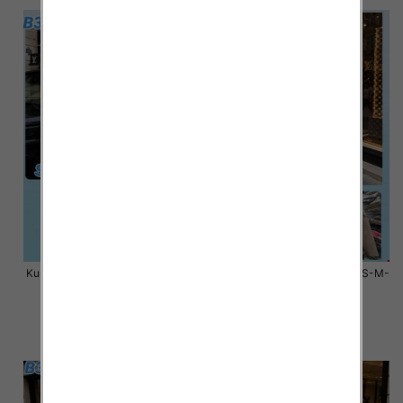
Kurtki damskie zimowe Roz S-M-
Kurtki damskie zimowe Roz S-M-
L, 1 Kolor Paczka 3 szt
L, 1 Kolor Paczka 3 szt
100.00 zł
100.00 zł
szczegóły
szczegóły