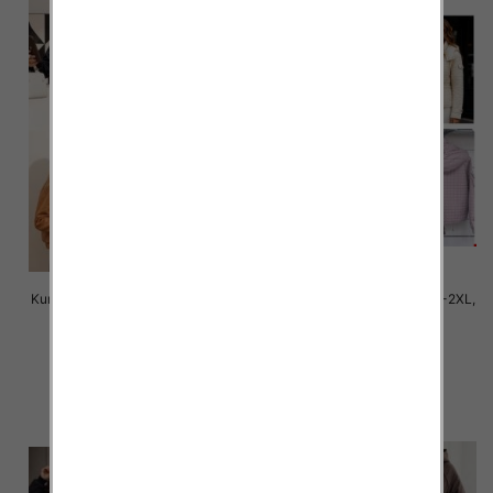
Kurtki damskie cienki Roz M-2XL,
Kurtki damskie cienki Roz S-2XL,
1 Kolor Paczka 5 szt
1 Kolor Paczka 5 szt
145.00 zł
90.00 zł
szczegóły
szczegóły