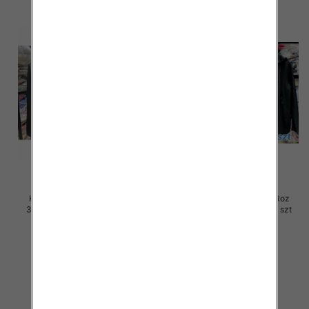
Kurtki damskie skórzana Roz
Kurtki damskie skórzana Roz
3XL-7XL, 1 Kolor Paczka 5 szt
3XL-7XL, 1 Kolor Paczka 5 szt
105.00 zł
100.00 zł
szczegóły
szczegóły