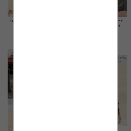
Kurtki damskie skórzana Roz S-
Kurtki damskie skórzana Roz S-
XL, 1 Kolor Paczka 4 szt
M-L, 1 Kolor Paczka 3 szt
135.00 zł
135.00 zł
szczegóły
szczegóły