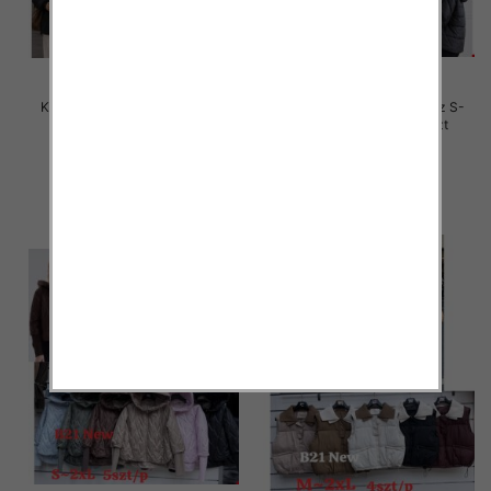
Kurtki damskie zimowe Roz S-
Kurtki damskie zimowe Roz S-
2XL, 1 Kolor Paczka 5 szt
2XL, 1 Kolor Paczka 5 szt
85.00 zł
78.00 zł
szczegóły
szczegóły