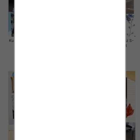
Kurtki damskie zimowe Roz S-M-
Kurtki damskie skórzana Roz S-
L, 1 Kolor Paczka 3 szt
XL, 1 Kolor Paczka 4 szt
80.00 zł
145.00 zł
szczegóły
szczegóły