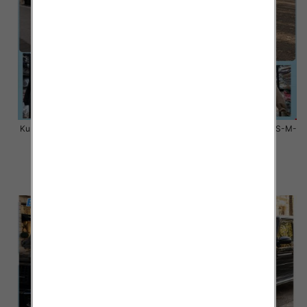
Kurtki damskie zimowe Roz S-M-
Kurtki damskie zimowe Roz S-M-
L, 1 Kolor Paczka 3 szt
L, 1 Kolor Paczka 3 szt
100.00 zł
80.00 zł
szczegóły
szczegóły