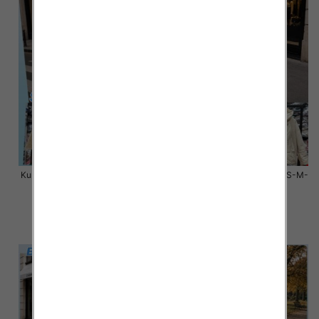
Kurtki damskie zimowe Roz S-M-
Kurtki damskie zimowe Roz S-M-
L, 1 Kolor Paczka 3 szt
L, 1 Kolor Paczka 3 szt
100.00 zł
100.00 zł
szczegóły
szczegóły