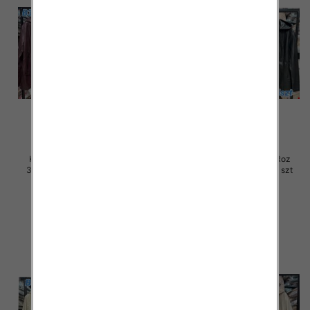
Kurtki damskie skórzana Roz
Kurtki damskie skórzana Roz
3XL-7XL, 1 Kolor Paczka 5 szt
3XL-7XL, 1 Kolor Paczka 5 szt
100.00 zł
100.00 zł
szczegóły
szczegóły