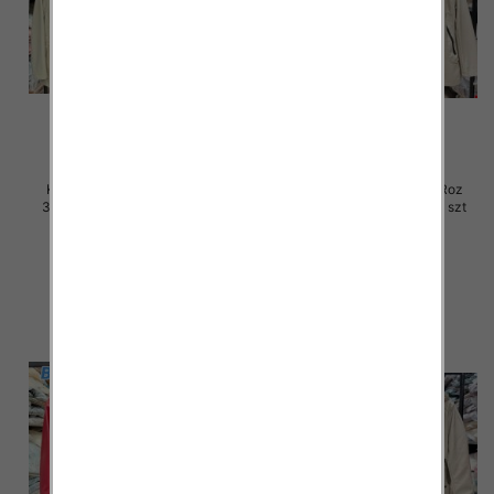
Kurtki damskie skórzana Roz
Kurtki damskie skórzana Roz
3XL-7XL, 1 Kolor Paczka 5 szt
3XL-7XL, 1 Kolor Paczka 5 szt
100.00 zł
100.00 zł
szczegóły
szczegóły