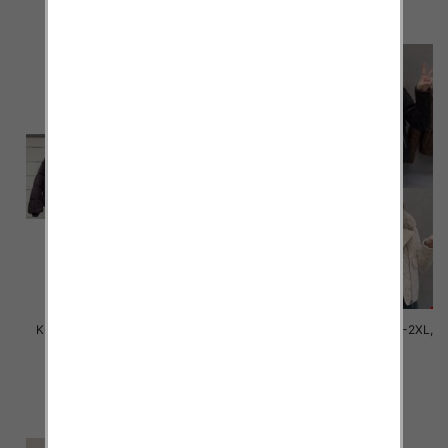
szczegóły
szczegóły
Kurtki damskie zimowe Roz M-
Kurtki damskie cienki Roz M-2XL,
2XL, 1 Kolor Paczka 5 szt
1 Kolor Paczka 5 szt
150.00 zł
145.00 zł
szczegóły
szczegóły