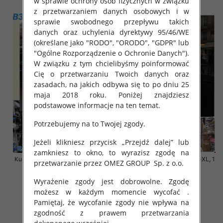
w sprawie ochrony osób fizycznych w związku
z przetwarzaniem danych osobowych i w
sprawie swobodnego przepływu takich
danych oraz uchylenia dyrektywy 95/46/WE
(określane jako "RODO", "ORODO", "GDPR" lub
"Ogólne Rozporządzenie o Ochronie Danych").
W związku z tym chcielibyśmy poinformować
Cię o przetwarzaniu Twoich danych oraz
zasadach, na jakich odbywa się to po dniu 25
maja 2018 roku. Poniżej znajdziesz
podstawowe informacje na ten temat.
Potrzebujemy na to Twojej zgody.
Jeżeli klikniesz przycisk „Przejdź dalej” lub
zamkniesz to okno, to wyrazisz zgodę na
Kurtki damskie cienki Roz S-XL, 1
Kurtki damskie cienki Roz S-XL, 1
przetwarzanie przez OMEZ GROUP
Sp. z o.o.
Kolor Paczka 3 szt
Kolor Paczka 3 szt
140.00 zł
140.00 zł
Wyrażenie zgody jest dobrowolne. Zgodę
możesz w każdym momencie wycofać .
szczegóły
szczegóły
Pamiętaj, że wycofanie zgody nie wpływa na
zgodność z prawem przetwarzania