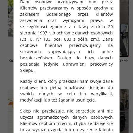
Dane osobowe przekazywane nam przez
Klientów przetwarzamy w sposób zgodny z
zakresem udzielonego przez Klientów
zezwolenia oraz wymogami prawa, w
szczególności zgodnie z ustawą z dnia 29
sierpnia 1997 r. o ochronie danych osobowych
(Dz. U. Nr 133, poz. 883 z późn. zm.). Dane
osobowe Klientów przechowujemy na
serwerach zapewniających ich pełne
bezpieczeństwo. Dostęp do bazy danych
Kurtki damskie zimowe Roz S-M-
Kurtki damskie zimowe Roz S-M-
posiadają jedynie uprawnieni pracownicy
L, 1 Kolor Paczka 3 szt
L, 1 Kolor Paczka 4 szt
Sklepu.
135.00 zł
135.00 zł
Każdy Klient, który przekazał nam swoje dane
szczegóły
szczegóły
osobowe ma pełną możliwość dostępu do
swoich danych w celu ich weryfikacji,
modyfikacji lub też żądania usunięcia.
Sklep nie przekazuje, nie sprzedaje ani nie
użycza zgromadzonych danych osobowych
Klientów osobom trzecim, chyba że dzieje się
to za wyraźną zgodą lub na życzenie Klienta