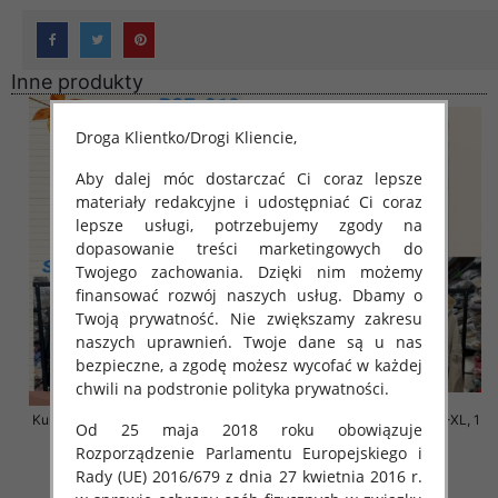
Inne produkty
Droga Klientko/Drogi Kliencie,
Aby dalej móc dostarczać Ci coraz lepsze
materiały redakcyjne i udostępniać Ci coraz
lepsze usługi, potrzebujemy zgody na
dopasowanie treści marketingowych do
Twojego zachowania. Dzięki nim możemy
finansować rozwój naszych usług. Dbamy o
Twoją prywatność. Nie zwiększamy zakresu
naszych uprawnień. Twoje dane są u nas
bezpieczne, a zgodę możesz wycofać w każdej
chwili na podstronie polityka prywatności.
Kurtki damskie cienki Roz S-M-L,
Kurtki damskie cienki Roz S-XL, 1
Od 25 maja 2018 roku obowiązuje
1 Kolor Paczka 3 szt
Kolor Paczka 3 szt
Rozporządzenie Parlamentu Europejskiego i
140.00 zł
140.00 zł
Rady (UE) 2016/679 z dnia 27 kwietnia 2016 r.
szczegóły
szczegóły