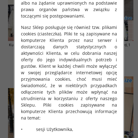
albo na żądanie uprawnionych na podstawie
prawa organów państwa w związku z
toczącymi się postępowaniami.
Nasz Sklep posługuje się również tzw. plikami
cookies (ciasteczka). Pliki te są zapisywane na
komputerze Klienta przez nasz serwer i
Kurtki damskie zimowe Roz S-M-
Kurtka alpaka Roz Standard, 1
dostarczają danych statystycznych o
L, 1 Kolor Paczka 3 szt
Kolor Paczka 3 szt
aktywności Klienta, w celu dobrania naszej
120.00 zł
135.00 zł
oferty do jego indywidualnych potrzeb i
gustów. Klient w każdej chwili może wyłączyć
szczegóły
szczegóły
w swojej przeglądarce internetowej opcję
przyjmowania cookies, choć musi mieć
świadomość, że w niektórych przypadkach
odłączenie tych plików może wpłynąć na
utrudnienia w korzystaniu z oferty naszego
Sklepu. Pliki cookies zapisywane na
komputerze Klienta przechowują informacje
na temat:
• sesji Użytkownika,