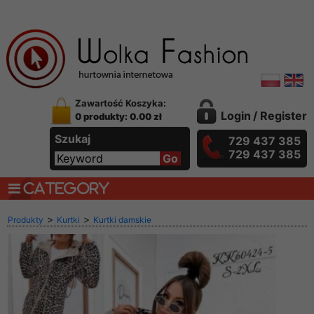
Zawartość Koszyka:
Login
/
Register
0 produkty: 0.00 zł
Szukaj
729 437 385
729 437 385
CATEGORY
>
>
Produkty
Kurtki
Kurtki damskie