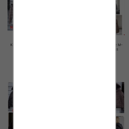
Kurtki damskie zimowe Roz M-
Kurtki damskie zimowe Roz M-
3XL, 1 Kolor Paczka 5 szt
3XL, 1 Kolor Paczka 5 szt
105.00 zł
85.00 zł
szczegóły
szczegóły