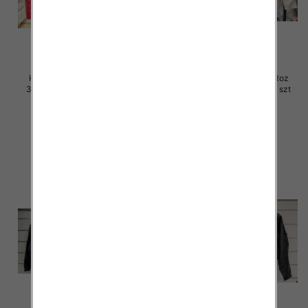
Kurtki damskie skórzana Roz
Kurtki damskie skórzana Roz
3XL-7XL, 1 Kolor Paczka 5 szt
3XL-7XL, 1 Kolor Paczka 5 szt
100.00 zł
100.00 zł
szczegóły
szczegóły