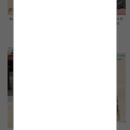
Kurtki damskie skórzana Roz S-
Kurtki damskie skórzana Roz S-
XL, 1 Kolor Paczka 4 szt
M-L, 1 Kolor Paczka 3 szt
135.00 zł
135.00 zł
szczegóły
szczegóły