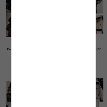
Kurtki damskie cienki Roz S-2XL,
Kurtki damskie cienki Roz S-2XL,
1 Kolor Paczka 5 szt
1 Kolor Paczka 5 szt
90.00 zł
88.00 zł
szczegóły
szczegóły