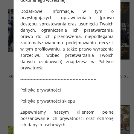
dokonanego wcześniej.
Dodatkowe informacje, w tym o
przysługujących uprawnieniach (prawo
dostępu, sprostowania oraz usunięcia Twoich
danych, ograniczenia ich przetwarzania,
prawo do ich przenoszenia, niepodlegania
zautomatyzowanemu podejmowaniu decyzji,
w tym profilowaniu, a także prawo wyrażenia
sprzeciwu wobec przetwarzania Twoich
danych osobowych) znajdziesz w Polityce
prywatności.
Kurtki damskie cienki Roz S-XL, 1
Kurtki damskie zimowe Roz S-XL,
---------------------------------------------------
Kolor Paczka 3 szt
1 Kolor Paczka 3 szt
140.00 zł
135.00 zł
Polityka prywatności
szczegóły
szczegóły
Polityka prywatności sklepu
Zapewniamy naszym Klientom pełne
poszanowanie ich prywatności oraz ochronę
ich danych osobowych.