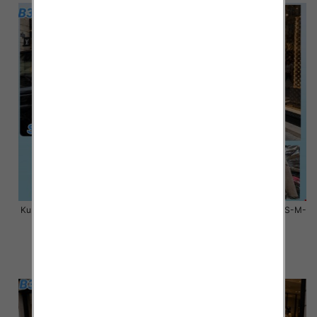
Kurtki damskie zimowe Roz S-M-
Kurtki damskie zimowe Roz S-M-
L, 1 Kolor Paczka 3 szt
L, 1 Kolor Paczka 3 szt
100.00 zł
100.00 zł
szczegóły
szczegóły