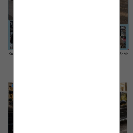
Kurtki damskie zimowe Roz S-M-
Kurtki damskie zimowe Roz S-M-
L, 1 Kolor Paczka 3 szt
L, 1 Kolor Paczka 3 szt
100.00 zł
80.00 zł
szczegóły
szczegóły