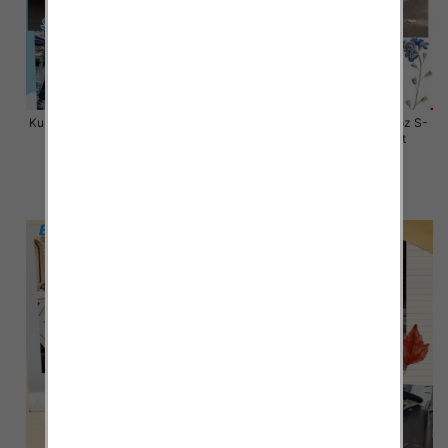
Kurtki damskie zimowe Roz S-M-
Kurtki damskie skórzana Roz S-
L, 1 Kolor Paczka 3 szt
XL, 1 Kolor Paczka 4 szt
80.00 zł
145.00 zł
szczegóły
szczegóły