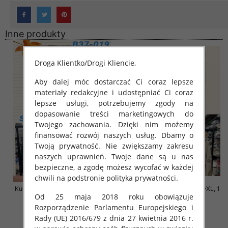
Inne produkty
Droga Klientko/Drogi Kliencie,
Aby dalej móc dostarczać Ci coraz lepsze
materiały redakcyjne i udostępniać Ci coraz
lepsze usługi, potrzebujemy zgody na
dopasowanie treści marketingowych do
Twojego zachowania. Dzięki nim możemy
finansować rozwój naszych usług. Dbamy o
Twoją prywatność. Nie zwiększamy zakresu
naszych uprawnień. Twoje dane są u nas
bezpieczne, a zgodę możesz wycofać w każdej
chwili na podstronie polityka prywatności.
Kurtki damskie cienki Roz S-M-L,
Kurtki damskie cienki Roz S-XL, 1
Od 25 maja 2018 roku obowiązuje
1 Kolor Paczka 3 szt
Kolor Paczka 3 szt
Rozporządzenie Parlamentu Europejskiego i
140.00 zł
140.00 zł
Rady (UE) 2016/679 z dnia 27 kwietnia 2016 r.
szczegóły
szczegóły