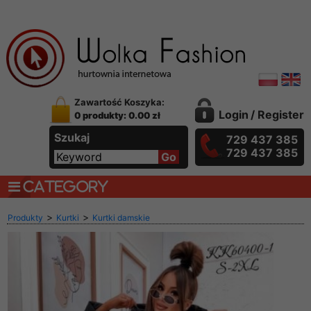
Zawartość Koszyka:
Login
/
Register
0 produkty: 0.00 zł
Szukaj
729 437 385
729 437 385
CATEGORY
>
>
Produkty
Kurtki
Kurtki damskie