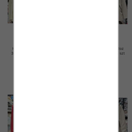
Kurtki damskie skórzana Roz
Kurtki damskie skórzana Roz
3XL-7XL, 1 Kolor Paczka 5 szt
3XL-7XL, 1 Kolor Paczka 5 szt
100.00 zł
100.00 zł
szczegóły
szczegóły