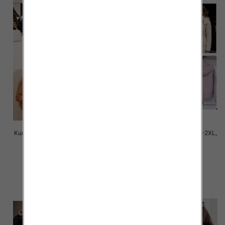
Kurtki damskie cienki Roz M-2XL,
Kurtki damskie cienki Roz S-2XL,
1 Kolor Paczka 5 szt
1 Kolor Paczka 5 szt
145.00 zł
90.00 zł
szczegóły
szczegóły