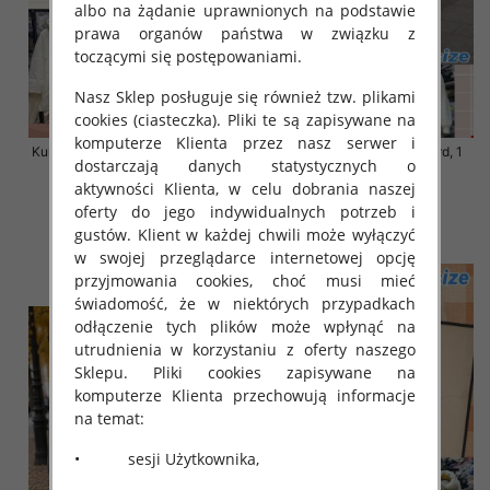
albo na żądanie uprawnionych na podstawie
prawa organów państwa w związku z
toczącymi się postępowaniami.
Nasz Sklep posługuje się również tzw. plikami
cookies (ciasteczka). Pliki te są zapisywane na
komputerze Klienta przez nasz serwer i
Kurtki damskie zimowe Roz S-M-
Kurtka alpaka Roz Standard, 1
dostarczają danych statystycznych o
L, 1 Kolor Paczka 3 szt
Kolor Paczka 3 szt
aktywności Klienta, w celu dobrania naszej
120.00 zł
135.00 zł
oferty do jego indywidualnych potrzeb i
szczegóły
szczegóły
gustów. Klient w każdej chwili może wyłączyć
w swojej przeglądarce internetowej opcję
przyjmowania cookies, choć musi mieć
świadomość, że w niektórych przypadkach
odłączenie tych plików może wpłynąć na
utrudnienia w korzystaniu z oferty naszego
Sklepu. Pliki cookies zapisywane na
komputerze Klienta przechowują informacje
na temat:
• sesji Użytkownika,