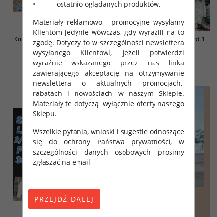
• ostatnio oglądanych produktów,
Materiały reklamowo - promocyjne wysyłamy
Klientom jedynie wówczas, gdy wyrazili na to
Kurtka alpaka Roz S-M-L, 1 Kolor
Kurtka alpaka Roz Standard, 1
zgodę. Dotyczy to w szczególności newslettera
Paczka 3 szt
Kolor Paczka 3 szt
wysyłanego Klientowi, jeżeli potwierdzi
145.00 zł
145.00 zł
wyraźnie wskazanego przez nas linka
zawierającego akceptację na otrzymywanie
szczegóły
szczegóły
newslettera o aktualnych promocjach,
rabatach i nowościach w naszym Sklepie.
Materiały te dotyczą wyłącznie oferty naszego
Sklepu.
Wszelkie pytania, wnioski i sugestie odnoszące
się do ochrony Państwa prywatności, w
szczególności danych osobowych prosimy
zgłaszać na email