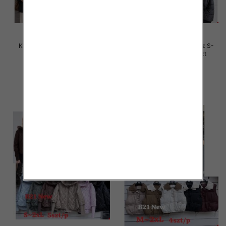
Kurtki damskie zimowe Roz S-
Kurtki damskie zimowe Roz S-
2XL, 1 Kolor Paczka 5 szt
2XL, 1 Kolor Paczka 5 szt
85.00 zł
78.00 zł
szczegóły
szczegóły