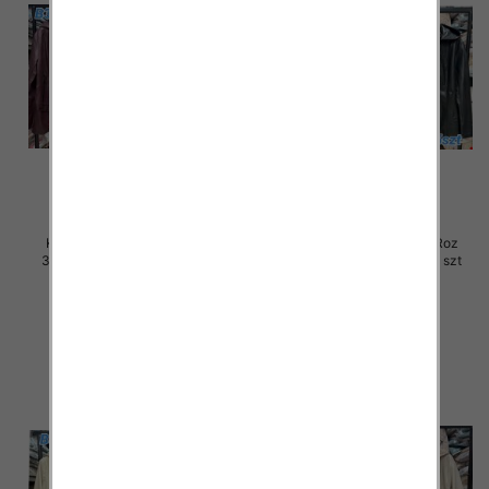
Kurtki damskie skórzana Roz
Kurtki damskie skórzana Roz
3XL-7XL, 1 Kolor Paczka 5 szt
3XL-7XL, 1 Kolor Paczka 5 szt
100.00 zł
100.00 zł
szczegóły
szczegóły