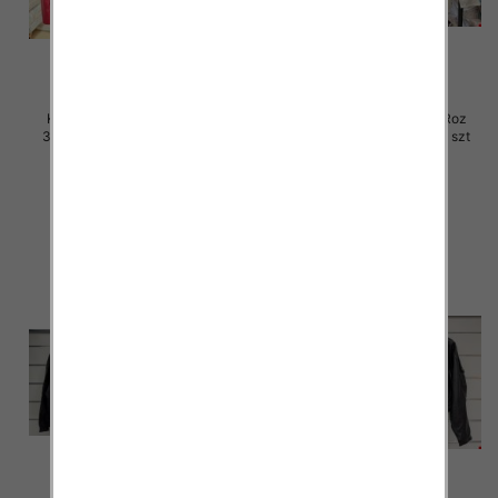
Kurtki damskie skórzana Roz
Kurtki damskie skórzana Roz
3XL-7XL, 1 Kolor Paczka 5 szt
3XL-7XL, 1 Kolor Paczka 5 szt
100.00 zł
100.00 zł
szczegóły
szczegóły