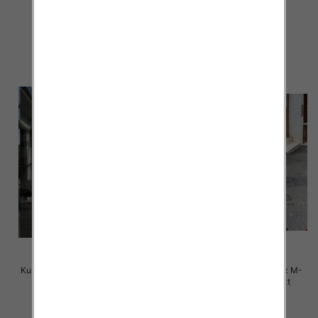
Paczka 5 szt
Paczka 5 szt
150.00 zł
150.00 zł
szczegóły
szczegóły
Kurtka alpaka Roz M-2XL, 1 Kolor
Kurtki damskie zimowe Roz M-
Paczka 5 szt
2XL, 1 Kolor Paczka 5 szt
150.00 zł
150.00 zł