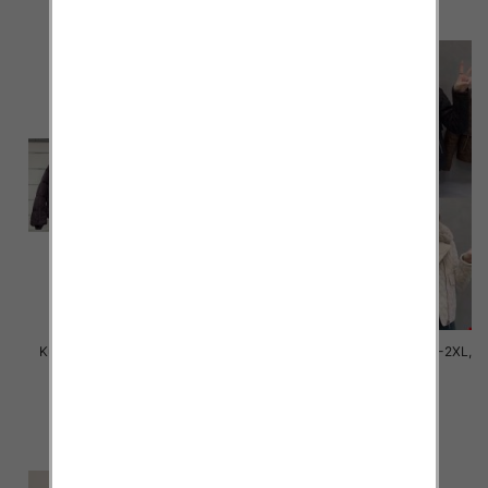
szczegóły
szczegóły
Kurtki damskie zimowe Roz M-
Kurtki damskie cienki Roz M-2XL,
2XL, 1 Kolor Paczka 5 szt
1 Kolor Paczka 5 szt
150.00 zł
145.00 zł
szczegóły
szczegóły