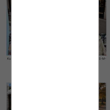
Kurtki damskie zimowe Roz S-M-
Kurtki damskie zimowe Roz S-M-
L, 1 Kolor Paczka 3 szt
L, 1 Kolor Paczka 3 szt
100.00 zł
100.00 zł
szczegóły
szczegóły