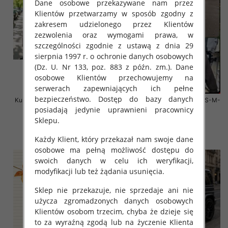
Dane osobowe przekazywane nam przez
Klientów przetwarzamy w sposób zgodny z
zakresem udzielonego przez Klientów
zezwolenia oraz wymogami prawa, w
szczególności zgodnie z ustawą z dnia 29
sierpnia 1997 r. o ochronie danych osobowych
(Dz. U. Nr 133, poz. 883 z późn. zm.). Dane
osobowe Klientów przechowujemy na
serwerach zapewniających ich pełne
bezpieczeństwo. Dostęp do bazy danych
Kurtki damskie zimowe Roz S-M-
Kurtki damskie zimowe Roz S-M-
L, 1 Kolor Paczka 3 szt
L, 1 Kolor Paczka 4 szt
posiadają jedynie uprawnieni pracownicy
Sklepu.
135.00 zł
135.00 zł
szczegóły
szczegóły
Każdy Klient, który przekazał nam swoje dane
osobowe ma pełną możliwość dostępu do
swoich danych w celu ich weryfikacji,
modyfikacji lub też żądania usunięcia.
Sklep nie przekazuje, nie sprzedaje ani nie
użycza zgromadzonych danych osobowych
Klientów osobom trzecim, chyba że dzieje się
to za wyraźną zgodą lub na życzenie Klienta