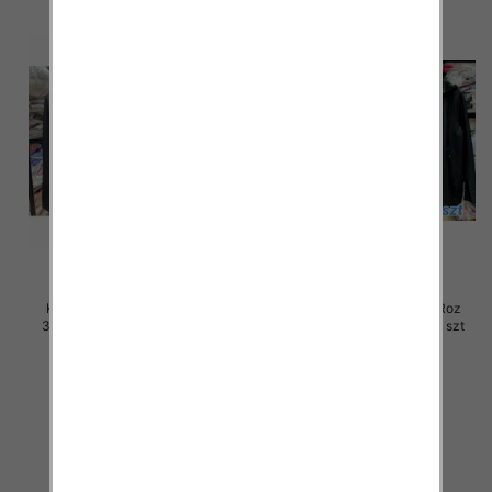
Kurtki damskie skórzana Roz
Kurtki damskie skórzana Roz
3XL-7XL, 1 Kolor Paczka 5 szt
3XL-7XL, 1 Kolor Paczka 5 szt
105.00 zł
100.00 zł
szczegóły
szczegóły