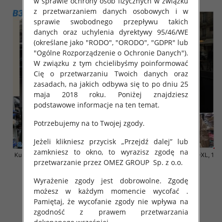
w sprawie ochrony osób fizycznych w związku
z przetwarzaniem danych osobowych i w
sprawie swobodnego przepływu takich
danych oraz uchylenia dyrektywy 95/46/WE
(określane jako "RODO", "ORODO", "GDPR" lub
"Ogólne Rozporządzenie o Ochronie Danych").
W związku z tym chcielibyśmy poinformować
Cię o przetwarzaniu Twoich danych oraz
zasadach, na jakich odbywa się to po dniu 25
maja 2018 roku. Poniżej znajdziesz
podstawowe informacje na ten temat.
Potrzebujemy na to Twojej zgody.
Jeżeli klikniesz przycisk „Przejdź dalej” lub
zamkniesz to okno, to wyrazisz zgodę na
Kurtki damskie cienki Roz S-XL, 1
Kurtki damskie cienki Roz S-XL, 1
przetwarzanie przez OMEZ GROUP
Sp. z o.o.
Kolor Paczka 3 szt
Kolor Paczka 3 szt
140.00 zł
140.00 zł
Wyrażenie zgody jest dobrowolne. Zgodę
szczegóły
szczegóły
możesz w każdym momencie wycofać .
Pamiętaj, że wycofanie zgody nie wpływa na
zgodność z prawem przetwarzania