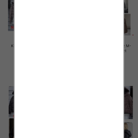
Kurtki damskie zimowe Roz M-
Kurtki damskie zimowe Roz M-
3XL, 1 Kolor Paczka 5 szt
3XL, 1 Kolor Paczka 5 szt
105.00 zł
85.00 zł
szczegóły
szczegóły