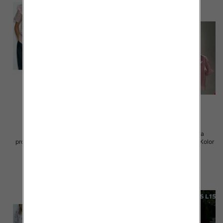
Koszule damskie (Francja
Koszule damskie (Francja
produkt) Roz S/M-M/L, Mix Kolor
produkt) Roz S/M-M/L, Mix Kolor
.Paczka 12 szt
.Paczka 12 szt
57.00 zł
57.00 zł
szczegóły
szczegóły