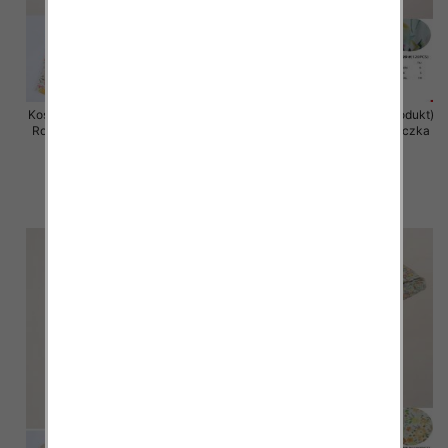
Koszula damska (Francja produkt)
Koszula damska (Francja produkt)
Roz Standard, Mix Kolor .Paczka
Roz Standard, Mix Kolor .Paczka
10 szt
10 szt
38.00 zł
38.00 zł
szczegóły
szczegóły