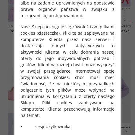
albo na żądanie uprawnionych na podstawie
prawa organów państwa w związku z
toczącymi się postępowaniami.
Nasz Sklep posługuje się również tzw. plikami
Koszula damska (Francja produkt)
Koszula damska (Francja produkt)
Roz Standard, Mix Kolor .Paczka
Roz Standard, Mix Kolor .Paczka
cookies (ciasteczka). Pliki te są zapisywane na
10 szt
10 szt
komputerze Klienta przez nasz serwer i
50.00 zł
50.00 zł
dostarczają danych statystycznych o
aktywności Klienta, w celu dobrania naszej
szczegóły
szczegóły
oferty do jego indywidualnych potrzeb i
gustów. Klient w każdej chwili może wyłączyć
w swojej przeglądarce internetowej opcję
przyjmowania cookies, choć musi mieć
świadomość, że w niektórych przypadkach
odłączenie tych plików może wpłynąć na
utrudnienia w korzystaniu z oferty naszego
Sklepu. Pliki cookies zapisywane na
komputerze Klienta przechowują informacje
na temat:
• sesji Użytkownika,