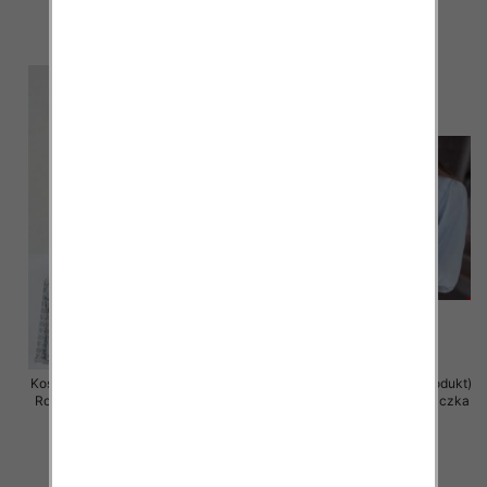
42.00 zł
41.00 zł
szczegóły
szczegóły
Koszula damska (Francja produkt)
Koszule damska (Francja produkt)
Roz Standard, Mix Kolor .Paczka
Roz S/M-L/XL, Mix Kolor .Paczka
10 szt
6 szt
40.00 zł
57.00 zł
szczegóły
szczegóły