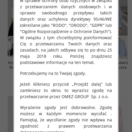
w sprawie ochrony osób fizycznych w związku
z przetwarzaniem danych osobowych i w
sprawie swobodnego przepływu takich
danych oraz uchylenia dyrektywy 95/46/WE
(określane jako "RODO", "ORODO", "GDPR" lub
"Ogólne Rozporządzenie o Ochronie Danych").
W związku z tym chcielibyśmy poinformować
Cię o przetwarzaniu Twoich danych oraz
zasadach, na jakich odbywa się to po dniu 25
maja 2018 roku. Poniżej znajdziesz
podstawowe informacje na ten temat.
Koszula damska (Francja produkt)
Koszula damska (Francja produkt)
Roz Standard, Mix Kolor .Paczka
Roz Standard, Mix Kolor .Paczka
10 szt
10 szt
Potrzebujemy na to Twojej zgody.
54.00 zł
54.00 zł
Jeżeli klikniesz przycisk „Przejdź dalej” lub
szczegóły
szczegóły
zamkniesz to okno, to wyrazisz zgodę na
przetwarzanie przez OMEZ GROUP
Sp. z o.o.
Wyrażenie zgody jest dobrowolne. Zgodę
możesz w każdym momencie wycofać .
Pamiętaj, że wycofanie zgody nie wpływa na
zgodność z prawem przetwarzania