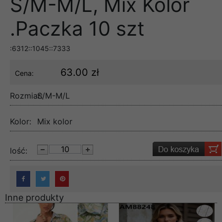
S/M-M/L, Mix Kolor
.Paczka 10 szt
:6312::1045::7333
63.00 zł
Cena:
Rozmiar:
S/M-M/L
Kolor:
Mix kolor
lość:
Inne produkty