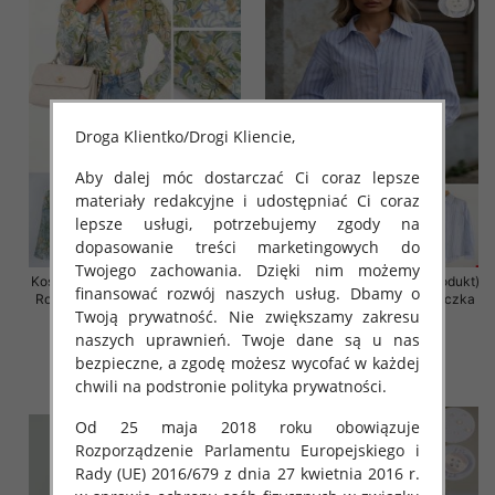
Droga Klientko/Drogi Kliencie,
Aby dalej móc dostarczać Ci coraz lepsze
materiały redakcyjne i udostępniać Ci coraz
lepsze usługi, potrzebujemy zgody na
dopasowanie treści marketingowych do
Twojego zachowania. Dzięki nim możemy
Koszula damska (Francja produkt)
Koszula damska (Francja produkt)
finansować rozwój naszych usług. Dbamy o
Roz Standard, Mix Kolor .Paczka
Roz Standard, Mix Kolor .Paczka
Twoją prywatność. Nie zwiększamy zakresu
10 szt
10 szt
naszych uprawnień. Twoje dane są u nas
65.00 zł
55.00 zł
bezpieczne, a zgodę możesz wycofać w każdej
szczegóły
szczegóły
chwili na podstronie polityka prywatności.
Od 25 maja 2018 roku obowiązuje
Rozporządzenie Parlamentu Europejskiego i
Rady (UE) 2016/679 z dnia 27 kwietnia 2016 r.