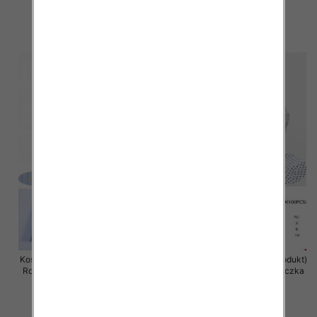
48.00 zł
47.00 zł
szczegóły
szczegóły
Koszula damska (Francja produkt)
Koszula damska (Francja produkt)
Roz Standard, Mix Kolor .Paczka
Roz Standard, Mix Kolor .Paczka
10 szt
10 szt
47.00 zł
46.00 zł