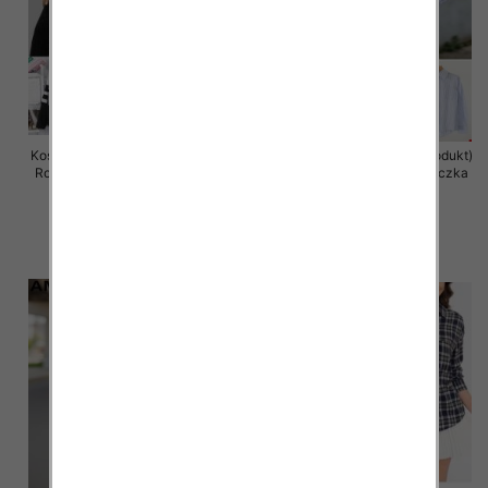
Koszule damska (Francja produkt)
Koszule damska (Francja produkt)
Roz Standard, Mix Kolor .Paczka
Roz Standard, Mix Kolor .Paczka
10 szt
10 szt
57.00 zł
55.00 zł
szczegóły
szczegóły