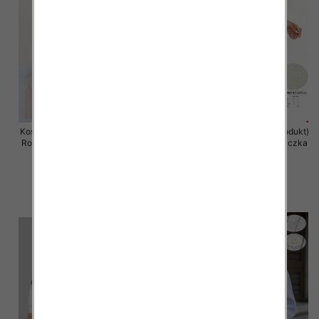
Koszule damska (Francja produkt)
Koszule damska (Francja produkt)
Roz S/M-L/XL, Mix Kolor .Paczka
Roz S/M-L/XL, Mix Kolor .Paczka
10 szt
10 szt
40.00 zł
40.00 zł
szczegóły
szczegóły