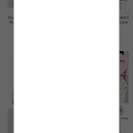
Koszule damska (Francja produkt)
Koszule damska (Francja produkt)
Roz Standard, Mix Kolor .Paczka
Roz Standard, Mix Kolor .Paczka
10 szt
10 szt
49.00 zł
49.00 zł
szczegóły
szczegóły