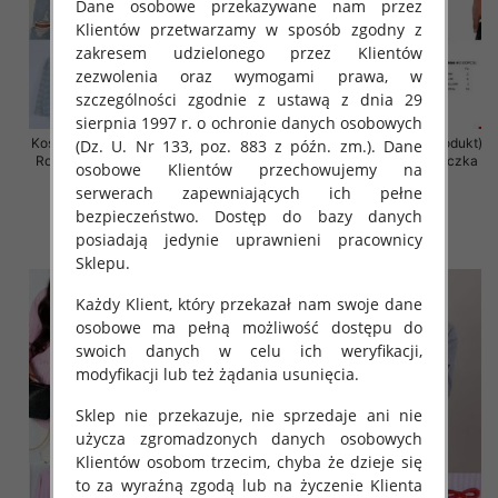
Dane osobowe przekazywane nam przez
Klientów przetwarzamy w sposób zgodny z
zakresem udzielonego przez Klientów
zezwolenia oraz wymogami prawa, w
szczególności zgodnie z ustawą z dnia 29
sierpnia 1997 r. o ochronie danych osobowych
Koszula damska (Francja produkt)
Koszula damska (Francja produkt)
(Dz. U. Nr 133, poz. 883 z późn. zm.). Dane
Roz Standard, Mix Kolor .Paczka
Roz Standard, Mix Kolor .Paczka
osobowe Klientów przechowujemy na
10 szt
10 szt
serwerach zapewniających ich pełne
50.00 zł
50.00 zł
bezpieczeństwo. Dostęp do bazy danych
posiadają jedynie uprawnieni pracownicy
szczegóły
szczegóły
Sklepu.
Każdy Klient, który przekazał nam swoje dane
osobowe ma pełną możliwość dostępu do
swoich danych w celu ich weryfikacji,
modyfikacji lub też żądania usunięcia.
Sklep nie przekazuje, nie sprzedaje ani nie
użycza zgromadzonych danych osobowych
Klientów osobom trzecim, chyba że dzieje się
to za wyraźną zgodą lub na życzenie Klienta