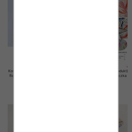
Koszula damska (Francja produkt)
Koszula damska (Francja produkt)
Roz Standard, Mix Kolor .Paczka
Roz Standard, Mix Kolor .Paczka
10 szt
10 szt
39.00 zł
38.00 zł
szczegóły
szczegóły