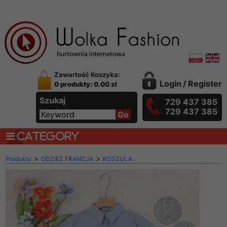
Zawartość Koszyka:
Login
/
Register
0 produkty: 0.00 zł
Szukaj
729 437 385
729 437 385
CATEGORY
>
>
Produkty
ODZIEŻ FRANCJA
KOSZULA