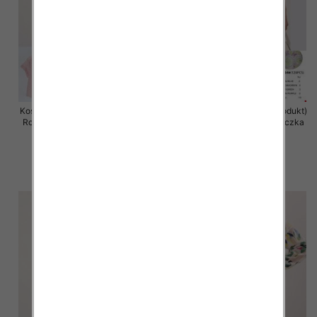
Koszula damska (Francja produkt)
Koszula damska (Francja produkt)
Roz Standard, Mix Kolor .Paczka
Roz Standard, Mix Kolor .Paczka
10 szt
10 szt
38.00 zł
38.00 zł
szczegóły
szczegóły