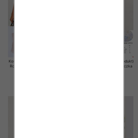
Koszula damska (Francja produkt)
Koszula damska (Francja produkt)
Roz Standard, Mix Kolor .Paczka
Roz Standard, Mix Kolor .Paczka
10 szt
10 szt
40.00 zł
40.00 zł
szczegóły
szczegóły