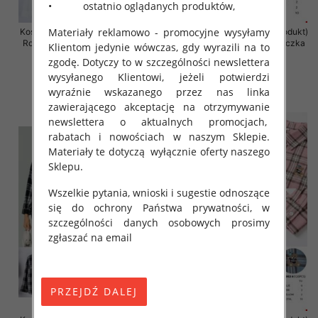
• ostatnio oglądanych produktów,
Materiały reklamowo - promocyjne wysyłamy
Koszula damska (Francja produkt)
Koszula damska (Francja produkt)
Roz Standard, Mix Kolor .Paczka
Roz Standard, Mix Kolor .Paczka
Klientom jedynie wówczas, gdy wyrazili na to
10 szt
10 szt
zgodę. Dotyczy to w szczególności newslettera
50.00 zł
48.00 zł
wysyłanego Klientowi, jeżeli potwierdzi
wyraźnie wskazanego przez nas linka
szczegóły
szczegóły
zawierającego akceptację na otrzymywanie
newslettera o aktualnych promocjach,
rabatach i nowościach w naszym Sklepie.
Materiały te dotyczą wyłącznie oferty naszego
Sklepu.
Wszelkie pytania, wnioski i sugestie odnoszące
się do ochrony Państwa prywatności, w
szczególności danych osobowych prosimy
zgłaszać na email