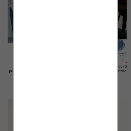
Koszule damskie (Francja
Koszule damska (Francja produkt)
produkt) Roz S/M-M/L, Mix Kolor
Roz S/M-L/XL, Mix Kolor .Paczka
.Paczka 12 szt
10 szt
69.00 zł
40.00 zł
szczegóły
szczegóły