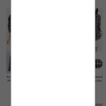
szczegóły
szczegóły
Koszula damska (Francja produkt)
Koszula damska (Francja produkt)
Roz Standard, Mix Kolor .Paczka
Roz Standard, Mix Kolor .Paczka
10 szt
10 szt
46.00 zł
46.00 zł
szczegóły
szczegóły