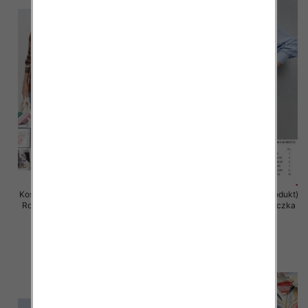
Koszula damska (Francja produkt)
Koszula damska (Francja produkt)
Roz Standard, Mix Kolor .Paczka
Roz Standard, Mix Kolor .Paczka
10 szt
10 szt
44.00 zł
42.00 zł
szczegóły
szczegóły