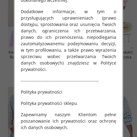
dokonanego wcześniej.
Dodatkowe informacje, w tym o
przysługujących uprawnieniach (prawo
dostępu, sprostowania oraz usunięcia Twoich
danych, ograniczenia ich przetwarzania,
prawo do ich przenoszenia, niepodlegania
zautomatyzowanemu podejmowaniu decyzji,
w tym profilowaniu, a także prawo wyrażenia
Koszula damska (Francja produkt)
Koszula damska (Francja produkt)
sprzeciwu wobec przetwarzania Twoich
Roz Standard, Mix Kolor .Paczka
Roz Standard, Mix Kolor .Paczka
10 szt
10 szt
danych osobowych) znajdziesz w Polityce
prywatności.
50.00 zł
50.00 zł
szczegóły
szczegóły
---------------------------------------------------
Polityka prywatności
Polityka prywatności sklepu
Zapewniamy naszym Klientom pełne
poszanowanie ich prywatności oraz ochronę
ich danych osobowych.