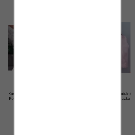
Koszule damska (Francja produkt)
Koszule damska (Francja produkt)
Roz S/M-L/XL, Mix Kolor .Paczka
Roz S/M-L/XL, Mix Kolor .Paczka
6 szt
6 szt
57.00 zł
57.00 zł
szczegóły
szczegóły