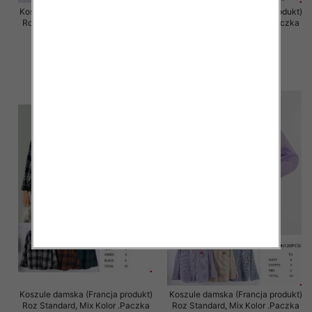
Koszule damska (Francja produkt)
Koszule damska (Francja produkt)
Roz Standard, Mix Kolor .Paczka
Roz Standard, Mix Kolor .Paczka
10 szt
10 szt
49.00 zł
49.00 zł
szczegóły
szczegóły
Koszule damska (Francja produkt)
Koszule damska (Francja produkt)
Roz Standard, Mix Kolor .Paczka
Roz Standard, Mix Kolor .Paczka