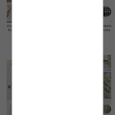
Koszule damska (Francja produkt)
Koszule damska (Francja produkt)
Roz Standard, Mix Kolor .Paczka
Roz Standard, Mix Kolor .Paczka
10 szt
10 szt
54.00 zł
50.00 zł
szczegóły
szczegóły