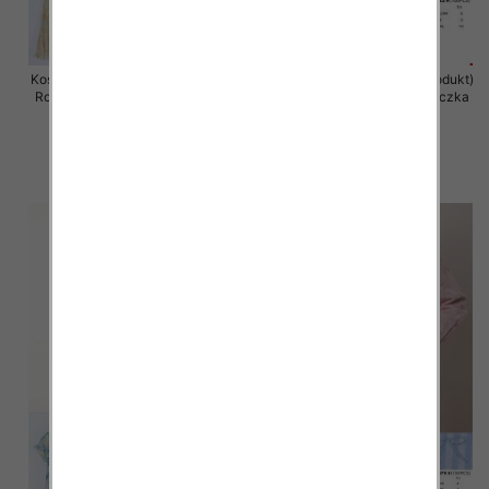
Koszula damska (Francja produkt)
Koszula damska (Francja produkt)
Roz Standard, Mix Kolor .Paczka
Roz Standard, Mix Kolor .Paczka
10 szt
10 szt
38.00 zł
38.00 zł
szczegóły
szczegóły