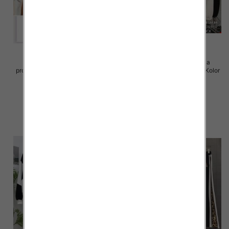
Komplet damskie (Francja
Komplet damskie (Francja
produkt) Roz S/M-M/L, Mix Kolor
produkt) Roz S/M-M/L, Mix Kolor
.Paczka 12 szt
.Paczka 6 szt
122.00 zł
122.00 zł
szczegóły
szczegóły