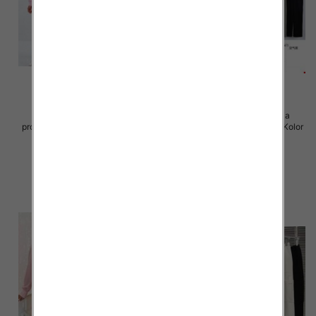
Komplet damskie (Francja
Komplet damskie (Francja
produkt) Roz Standard, Mix Kolor
produkt) Roz Standard, Mix Kolor
.Paczka 10 szt
.Paczka 8 szt
73.00 zł
72.00 zł
szczegóły
szczegóły