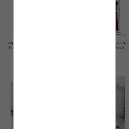
Komplet damska (Francja produkt)
Komplet damska (Francja produkt)
Roz Standard, Mix Kolor .Paczka
Roz Standard, Mix Kolor .Paczka
12 szt
12 szt
96.00 zł
85.00 zł
szczegóły
szczegóły