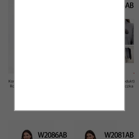
Komplet damska (Francja produkt)
Komplet damska (Francja produkt)
Roz Standard, Mix Kolor .Paczka
Roz Standard, Mix Kolor .Paczka
8 szt
8 szt
85.00 zł
85.00 zł
szczegóły
szczegóły