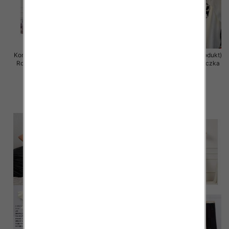
Komplet damska (Francja produkt)
Komplet damska (Francja produkt)
Roz Standard, Mix Kolor .Paczka
Roz Standard, Mix Kolor .Paczka
12 szt
12 szt
84.00 zł
83.00 zł
szczegóły
szczegóły