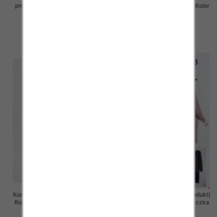
produkt) Roz S/M-M/L, Mix Kolor
produkt) Roz Standard , Mix Kolor
.Paczka 6 szt
.Paczka 8 szt
112.00 zł
82.00 zł
szczegóły
szczegóły
Komplet damska (Francja produkt)
Komplet damska (Francja produkt)
Roz S/M-L/XL, Mix Kolor .Paczka
Roz S/M-L/XL, Mix Kolor .Paczka
10 szt
10 szt