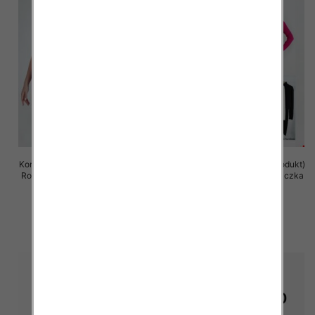
Komplet damska (Francja produkt)
Komplet damska (Francja produkt)
Roz S/M-L/XL, Mix Kolor .Paczka
Roz S/M-L/XL, Mix Kolor .Paczka
8 szt
8 szt
65.00 zł
65.00 zł
szczegóły
szczegóły