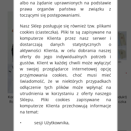
albo na żądanie uprawnionych na podstawie
szczegóły
szczegóły
prawa organów państwa w związku z
toczącymi się postępowaniami.
Nasz Sklep posługuje się również tzw. plikami
cookies (ciasteczka). Pliki te są zapisywane na
komputerze Klienta przez nasz serwer i
dostarczają danych statystycznych o
aktywności Klienta, w celu dobrania naszej
oferty do jego indywidualnych potrzeb i
gustów. Klient w każdej chwili może wyłączyć
w swojej przeglądarce internetowej opcję
przyjmowania cookies, choć musi mieć
świadomość, że w niektórych przypadkach
odłączenie tych plików może wpłynąć na
utrudnienia w korzystaniu z oferty naszego
Komplet damska (Francja produkt)
Komplet damska (Francja produkt)
Sklepu. Pliki cookies zapisywane na
Roz Standard, Mix Kolor .Paczka
Roz S/M-L/XL, Mix Kolor .Paczka
komputerze Klienta przechowują informacje
10 szt
8 szt
na temat:
65.00 zł
77.00 zł
szczegóły
szczegóły
• sesji Użytkownika,