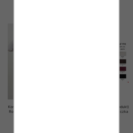
55.00 zł
55.00 zł
szczegóły
szczegóły
Komplet damska (Francja produkt)
Komplet damska (Francja produkt)
Roz S/M-L/XL, Mix Kolor .Paczka
Roz S/M-L/XL, Mix Kolor .Paczka
8 szt
8 szt
85.00 zł
82.00 zł
szczegóły
szczegóły