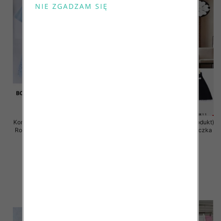
Komplet damska (Francja produkt)
Komplet damska (Francja produkt)
Roz S/M-L/XL, Mix Kolor .Paczka
Roz Standard, Mix Kolor .Paczka
8 szt
10 szt
105.00 zł
75.00 zł
szczegóły
szczegóły