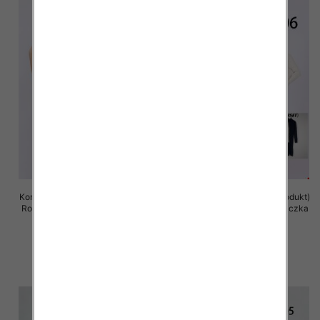
Komplet damska (Francja produkt)
Komplet damska (Francja produkt)
Roz S/M-L/XL, Mix Kolor .Paczka
Roz S/M-L/XL, Mix Kolor .Paczka
8 szt
8 szt
65.00 zł
65.00 zł
szczegóły
szczegóły