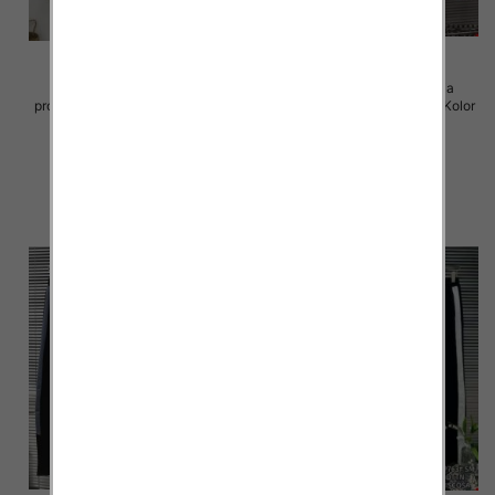
Komplet damskie (Francja
Komplet damskie (Francja
produkt) Roz S/M-M/L, Mix Kolor
produkt) Roz S/M-M/L, Mix Kolor
.Paczka 6 szt
.Paczka 6 szt
122.00 zł
125.00 zł
szczegóły
szczegóły