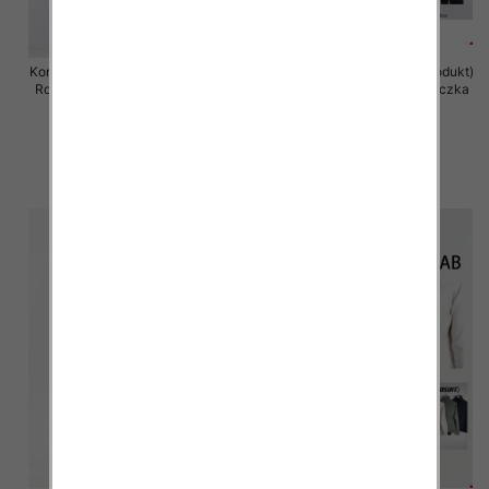
Komplet damska (Francja produkt)
Komplet damska (Francja produkt)
Roz Standard, Mix Kolor .Paczka
Roz Standard, Mix Kolor .Paczka
10 szt
12 szt
79.00 zł
78.00 zł
szczegóły
szczegóły