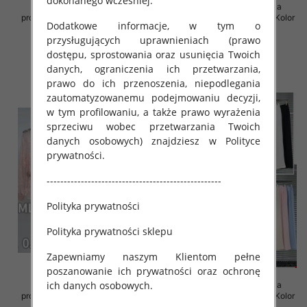
dokonanego wcześniej.
Komplet damskie (Francja
Komplet damskie (Francja
produkt) Roz S/M-M/L, Mix Kolor
produkt) Roz S/M-M/L, Mix Kolor
Dodatkowe informacje, w tym o
.Paczka 8 szt
.Paczka 8 szt
przysługujących uprawnieniach (prawo
86.00 zł
105.00 zł
dostępu, sprostowania oraz usunięcia Twoich
szczegóły
szczegóły
danych, ograniczenia ich przetwarzania,
prawo do ich przenoszenia, niepodlegania
zautomatyzowanemu podejmowaniu decyzji,
w tym profilowaniu, a także prawo wyrażenia
sprzeciwu wobec przetwarzania Twoich
danych osobowych) znajdziesz w Polityce
prywatności.
---------------------------------------------------
Polityka prywatności
Polityka prywatności sklepu
Zapewniamy naszym Klientom pełne
poszanowanie ich prywatności oraz ochronę
ich danych osobowych.
Komplet damskie (Francja
Komplet damskie (Francja
produkt) Roz S/M-M/L, Mix Kolor
produkt) Roz S/M-M/L, Mix Kolor
.Paczka 6 szt
.Paczka 6 szt