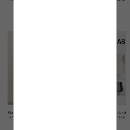
8 szt
8 szt
108.00 zł
106.00 zł
szczegóły
szczegóły
Komplet damska (Francja produkt)
Komplet damska (Francja produkt)
Roz Standard, Mix Kolor .Paczka
Roz Standard, Mix Kolor .Paczka
8 szt
8 szt