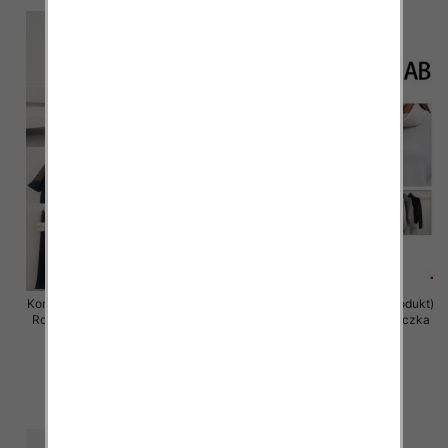
Komplet damska (Francja produkt)
Komplet damska (Francja produkt)
Roz Standard, Mix Kolor .Paczka
Roz Standard, Mix Kolor .Paczka
8 szt
8 szt
96.00 zł
85.00 zł
szczegóły
szczegóły