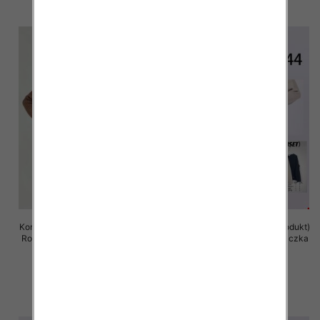
Komplet damska (Francja produkt)
Komplet damska (Francja produkt)
Roz S/M-L/XL, Mix Kolor .Paczka
Roz S/M-L/XL, Mix Kolor .Paczka
8 szt
8 szt
75.00 zł
75.00 zł
szczegóły
szczegóły