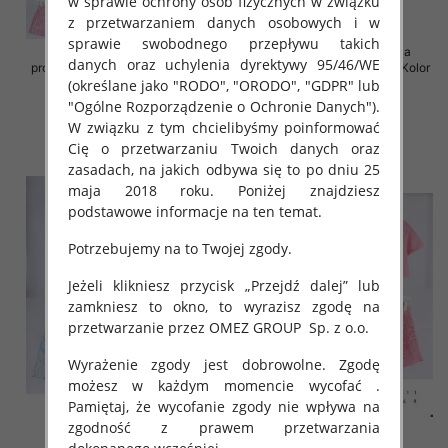
w sprawie ochrony osób fizycznych w związku
z przetwarzaniem danych osobowych i w
sprawie swobodnego przepływu takich
Komplet damskie (Francja
Komplet damskie (Francja
danych oraz uchylenia dyrektywy 95/46/WE
produkt) Roz S/M-M/L, Mix Kolor
produkt) Roz S/M-M/L, Mix Kolor
(określane jako "RODO", "ORODO", "GDPR" lub
.Paczka 8 szt
.Paczka 8 szt
"Ogólne Rozporządzenie o Ochronie Danych").
72.00 zł
77.00 zł
W związku z tym chcielibyśmy poinformować
szczegóły
szczegóły
Cię o przetwarzaniu Twoich danych oraz
zasadach, na jakich odbywa się to po dniu 25
maja 2018 roku. Poniżej znajdziesz
podstawowe informacje na ten temat.
Potrzebujemy na to Twojej zgody.
Jeżeli klikniesz przycisk „Przejdź dalej” lub
zamkniesz to okno, to wyrazisz zgodę na
przetwarzanie przez OMEZ GROUP
Sp. z o.o.
Wyrażenie zgody jest dobrowolne. Zgodę
możesz w każdym momencie wycofać .
Pamiętaj, że wycofanie zgody nie wpływa na
zgodność z prawem przetwarzania