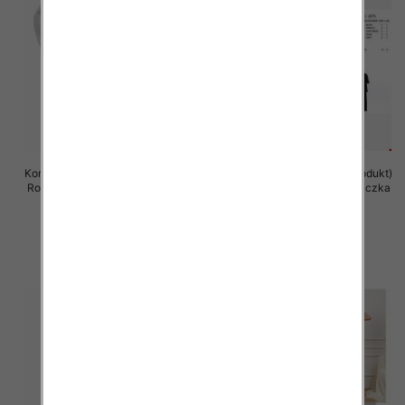
Komplet damska (Francja produkt)
Komplet damska (Francja produkt)
Roz S/M-L/XL, Mix Kolor .Paczka
Roz S/M-L/XL, Mix Kolor .Paczka
8 szt
10 szt
65.00 zł
75.00 zł
szczegóły
szczegóły