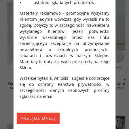
• ostatnio oglądanych produktów,
Materiały reklamowo - promocyjne wysyłamy
Klientom jedynie wówczas, gdy wyrazili na to
zgodę. Dotyczy to w szczególności newslettera
wysyłanego Klientowi, jeżeli potwierdzi
wyraźnie wskazanego przez nas linka
zawierającego akceptację na otrzymywanie
newslettera o aktualnych promocjach,
rabatach i nowościach w naszym Sklepie.
Materiały te dotyczą wyłącznie oferty naszego
Sklepu.
Wszelkie pytania, wnioski i sugestie odnoszące
Komplet damska (Francja produkt)
Komplet damska (Francja produkt)
się do ochrony Państwa prywatności, w
Roz S/M-L/XL, Mix Kolor .Paczka
Roz S/M-L/XL, Mix Kolor .Paczka
szczególności danych osobowych prosimy
8 szt
6 szt
zgłaszać na email
86.00 zł
89.00 zł
szczegóły
szczegóły