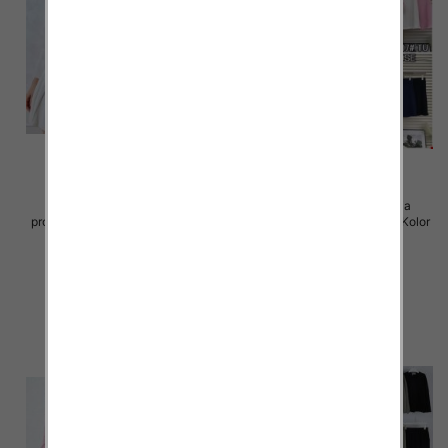
Komplet damskie (Francja
Komplet damskie (Francja
produkt) Roz Standard, Mix Kolor
produkt) Roz Standard, Mix Kolor
.Paczka 12 szt
.Paczka 12 szt
92.00 zł
92.00 zł
szczegóły
szczegóły