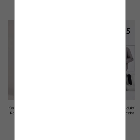
106.00 zł
106.00 zł
szczegóły
szczegóły
Komplet damska (Francja produkt)
Komplet damska (Francja produkt)
Roz Standard, Mix Kolor .Paczka
Roz Standard, Mix Kolor .Paczka
8 szt
8 szt
106.00 zł
99.00 zł
szczegóły
szczegóły