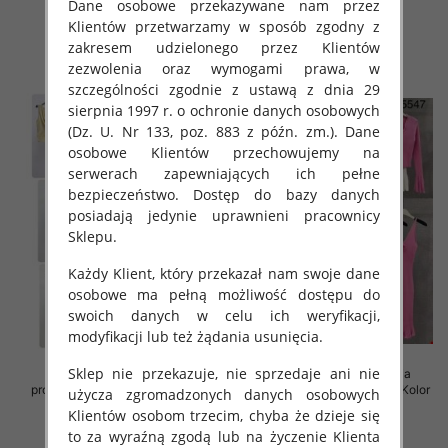
Dane osobowe przekazywane nam przez
Klientów przetwarzamy w sposób zgodny z
125.00 zł
138.00 zł
zakresem udzielonego przez Klientów
szczegóły
szczegóły
zezwolenia oraz wymogami prawa, w
szczególności zgodnie z ustawą z dnia 29
sierpnia 1997 r. o ochronie danych osobowych
(Dz. U. Nr 133, poz. 883 z późn. zm.). Dane
osobowe Klientów przechowujemy na
serwerach zapewniających ich pełne
bezpieczeństwo. Dostęp do bazy danych
posiadają jedynie uprawnieni pracownicy
Sklepu.
Każdy Klient, który przekazał nam swoje dane
osobowe ma pełną możliwość dostępu do
swoich danych w celu ich weryfikacji,
modyfikacji lub też żądania usunięcia.
Sklep nie przekazuje, nie sprzedaje ani nie
Komplet damskie (Francja
Komplet damskie (Francja
produkt) Roz S/M-M/L, Mix Kolor
produkt) Roz S/M-M/L, Mix Kolor
użycza zgromadzonych danych osobowych
.Paczka 6 szt
.Paczka 6 szt
Klientów osobom trzecim, chyba że dzieje się
99.00 zł
82.00 zł
to za wyraźną zgodą lub na życzenie Klienta