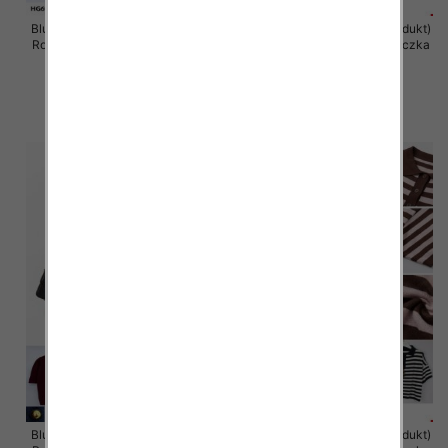
Bluzka damska (Francja produkt)
Bluzka damska (Francja produkt)
Roz Standard, Mix Kolor .Paczka
Roz Standard, Mix Kolor .Paczka
10 szt
10 szt
44.00 zł
43.00 zł
szczegóły
szczegóły
Bluzka damska (Francja produkt)
Bluzka damska (Francja produkt)