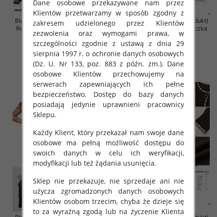
Dane osobowe przekazywane nam przez
Klientów przetwarzamy w sposób zgodny z
Bluzki damskie (Francja produkt)
Bluzki damskie (Francja produkt)
zakresem udzielonego przez Klientów
Roz Standard, Mix Kolor Paczka
Roz Standard, Mix Kolor Paczka
zezwolenia oraz wymogami prawa, w
10 szt
10 szt
szczególności zgodnie z ustawą z dnia 29
50.00 zł
50.00 zł
sierpnia 1997 r. o ochronie danych osobowych
szczegóły
szczegóły
(Dz. U. Nr 133, poz. 883 z późn. zm.). Dane
osobowe Klientów przechowujemy na
serwerach zapewniających ich pełne
bezpieczeństwo. Dostęp do bazy danych
posiadają jedynie uprawnieni pracownicy
Sklepu.
Każdy Klient, który przekazał nam swoje dane
osobowe ma pełną możliwość dostępu do
swoich danych w celu ich weryfikacji,
modyfikacji lub też żądania usunięcia.
Sklep nie przekazuje, nie sprzedaje ani nie
użycza zgromadzonych danych osobowych
Klientów osobom trzecim, chyba że dzieje się
to za wyraźną zgodą lub na życzenie Klienta