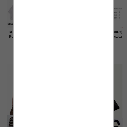
Bluzka damska (Francja produkt)
Bluzka damska (Francja produkt)
Roz Standard, Mix Kolor .Paczka
Roz Standard, Mix Kolor .Paczka
10 szt
10 szt
46.00 zł
46.00 zł
szczegóły
szczegóły