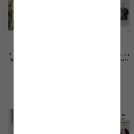
Bluzka damska (Francja produkt)
Bluzka damska (Francja produkt)
Roz Standard, Mix Kolor .Paczka
Roz Standard, Mix Kolor .Paczka
12 szt
12 szt
50.00 zł
48.00 zł
szczegóły
szczegóły