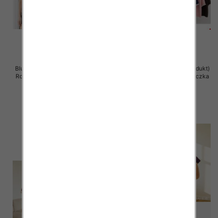
Bluzka damska (Francja produkt)
Bluzka damska (Francja produkt)
Roz Standard, Mix Kolor .Paczka
Roz Standard, Mix Kolor .Paczka
12 szt
12 szt
47.00 zł
47.00 zł
szczegóły
szczegóły