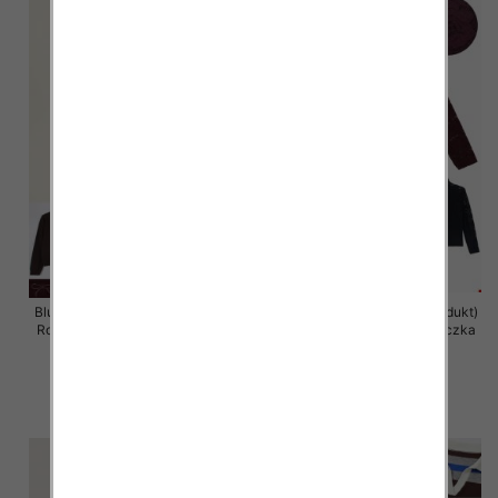
Bluzki damskie (Francja produkt)
Bluzki damskie (Francja produkt)
Roz Standard, Mix Kolor Paczka
Roz Standard, Mix Kolor Paczka
10 szt
10 szt
40.00 zł
38.00 zł
szczegóły
szczegóły