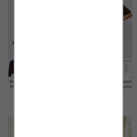
Bluzka damska (Francja produkt)
Bluzka damska (Francja produkt)
Roz Standard, Mix Kolor .Paczka
Roz Standard, Mix Kolor .Paczka
10 szt
10 szt
36.00 zł
36.00 zł
szczegóły
szczegóły