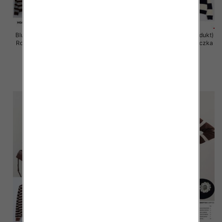
Bluzka damska (Francja produkt)
Bluzka damska (Francja produkt)
Roz Standard, Mix Kolor .Paczka
Roz Standard, Mix Kolor .Paczka
10 szt
10 szt
44.00 zł
44.00 zł
szczegóły
szczegóły