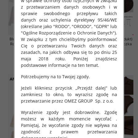
w sprawie ochrony osób fizycznych w związku
z przetwarzaniem danych osobowych i w
sprawie swobodnego przepływu takich
danych oraz uchylenia dyrektywy 95/46/WE
(określane jako "RODO", "ORODO", "GDPR" lub
"Ogólne Rozporządzenie o Ochronie Danych").
W związku z tym chcielibyśmy poinformować
Bluzki damskie (Francja produkt)
Bluzki damskie (Francja produkt)
Roz S/M-M/L, Mix Kolor Paczka
Roz S/M-M/L, Mix Kolor Paczka
Cię o przetwarzaniu Twoich danych oraz
10 szt
10 szt
zasadach, na jakich odbywa się to po dniu 25
47.00 zł
39.00 zł
maja 2018 roku. Poniżej znajdziesz
podstawowe informacje na ten temat.
szczegóły
szczegóły
Potrzebujemy na to Twojej zgody.
Jeżeli klikniesz przycisk „Przejdź dalej” lub
zamkniesz to okno, to wyrazisz zgodę na
przetwarzanie przez OMEZ GROUP
Sp. z o.o.
Wyrażenie zgody jest dobrowolne. Zgodę
możesz w każdym momencie wycofać .
Pamiętaj, że wycofanie zgody nie wpływa na
zgodność z prawem przetwarzania