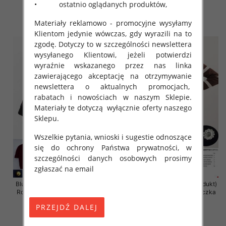
• ostatnio oglądanych produktów,
45.00 zł
43.00 zł
Materiały reklamowo - promocyjne wysyłamy
szczegóły
szczegóły
Klientom jedynie wówczas, gdy wyrazili na to
zgodę. Dotyczy to w szczególności newslettera
wysyłanego Klientowi, jeżeli potwierdzi
wyraźnie wskazanego przez nas linka
zawierającego akceptację na otrzymywanie
newslettera o aktualnych promocjach,
rabatach i nowościach w naszym Sklepie.
Materiały te dotyczą wyłącznie oferty naszego
Sklepu.
Wszelkie pytania, wnioski i sugestie odnoszące
się do ochrony Państwa prywatności, w
szczególności danych osobowych prosimy
zgłaszać na email
Bluzki damskie (Francja produkt)
Bluzki damskie (Francja produkt)
Roz Standard, Mix Kolor Paczka
Roz Standard, Mix Kolor Paczka
10 szt
10 szt
43.00 zł
42.00 zł