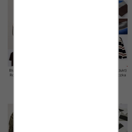
Bluzki damskie (Francja produkt)
Bluzki damskie (Francja produkt)
Roz Standard, Mix Kolor Paczka
Roz Standard, Mix Kolor Paczka
10 szt
10 szt
38.00 zł
59.00 zł
szczegóły
szczegóły