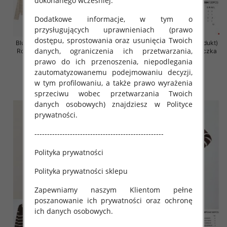
dokonanego wcześniej.
Dodatkowe informacje, w tym o
przysługujących uprawnieniach (prawo
dostępu, sprostowania oraz usunięcia Twoich
Bluzki damskie (Francja produkt)
Bluzki damskie (Francja produkt)
danych, ograniczenia ich przetwarzania,
Roz S/M-M/L, Mix Kolor Paczka
Roz S/M-M/L, Mix Kolor Paczka
10 szt
10 szt
prawo do ich przenoszenia, niepodlegania
zautomatyzowanemu podejmowaniu decyzji,
39.00 zł
35.00 zł
w tym profilowaniu, a także prawo wyrażenia
szczegóły
szczegóły
sprzeciwu wobec przetwarzania Twoich
danych osobowych) znajdziesz w Polityce
prywatności.
---------------------------------------------------
Polityka prywatności
Polityka prywatności sklepu
Zapewniamy naszym Klientom pełne
poszanowanie ich prywatności oraz ochronę
ich danych osobowych.