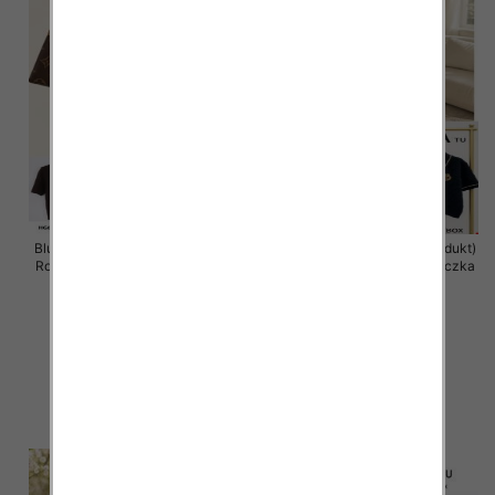
Bluzka damska (Francja produkt)
Bluzka damska (Francja produkt)
Roz Standard, Mix Kolor .Paczka
Roz Standard, Mix Kolor .Paczka
14 szt
12 szt
34.00 zł
50.00 zł
szczegóły
szczegóły