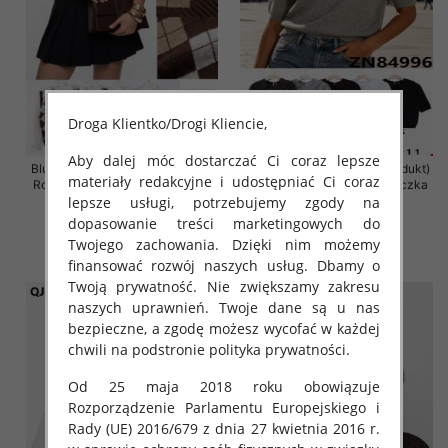
Droga Klientko/Drogi Kliencie,
Aby dalej móc dostarczać Ci coraz lepsze
Bluzki damskie (Francja produkt)
Bluzki damskie (Francja produkt)
materiały redakcyjne i udostępniać Ci coraz
Roz Standard, Mix Kolor Paczka
Roz S/M-M/L, Mix Kolor Paczka
lepsze usługi, potrzebujemy zgody na
10 szt
10 szt
dopasowanie treści marketingowych do
60.00 zł
50.00 zł
Twojego zachowania. Dzięki nim możemy
szczegóły
szczegóły
finansować rozwój naszych usług. Dbamy o
Twoją prywatność. Nie zwiększamy zakresu
naszych uprawnień. Twoje dane są u nas
bezpieczne, a zgodę możesz wycofać w każdej
chwili na podstronie polityka prywatności.
Od 25 maja 2018 roku obowiązuje
Rozporządzenie Parlamentu Europejskiego i
Rady (UE) 2016/679 z dnia 27 kwietnia 2016 r.