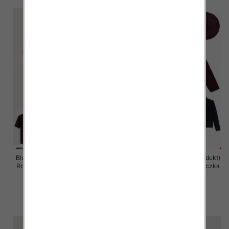
Bluzka damska (Francja produkt)
Bluzka damska (Francja produkt)
Roz Standard, Mix Kolor .Paczka
Roz Standard, Mix Kolor .Paczka
10 szt
10 szt
39.00 zł
38.00 zł
szczegóły
szczegóły