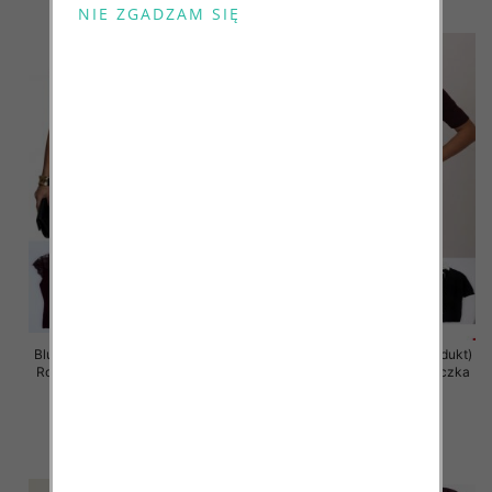
szczegóły
szczegóły
Bluzki damskie (Francja produkt)
Bluzki damskie (Francja produkt)
Roz Standard, Mix Kolor Paczka
Roz Standard, Mix Kolor Paczka
10 szt
10 szt
41.00 zł
40.00 zł
szczegóły
szczegóły