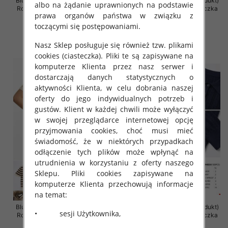
Bluzki damskie (Francja produkt)
Bluzki damskie (Francja produkt)
albo na żądanie uprawnionych na podstawie
Roz Standard, Mix Kolor Paczka
Roz Standard, Mix Kolor Paczka
prawa organów państwa w związku z
10 szt
10 szt
toczącymi się postępowaniami.
46.00 zł
46.00 zł
szczegóły
szczegóły
Nasz Sklep posługuje się również tzw. plikami
cookies (ciasteczka). Pliki te są zapisywane na
komputerze Klienta przez nasz serwer i
dostarczają danych statystycznych o
aktywności Klienta, w celu dobrania naszej
oferty do jego indywidualnych potrzeb i
gustów. Klient w każdej chwili może wyłączyć
w swojej przeglądarce internetowej opcję
przyjmowania cookies, choć musi mieć
świadomość, że w niektórych przypadkach
odłączenie tych plików może wpłynąć na
utrudnienia w korzystaniu z oferty naszego
Sklepu. Pliki cookies zapisywane na
komputerze Klienta przechowują informacje
na temat:
Bluzki damskie (Francja produkt)
Bluzki damskie (Francja produkt)
• sesji Użytkownika,
Roz Standard, Mix Kolor Paczka
Roz Standard, Mix Kolor Paczka
10 szt
10 szt