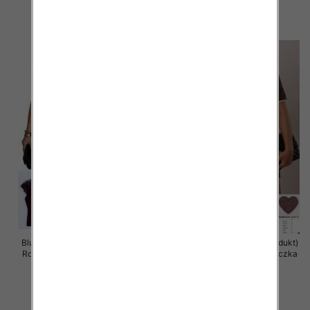
42.00 zł
42.00 zł
szczegóły
szczegóły
Bluzka damska (Francja produkt)
Bluzka damska (Francja produkt)
Roz Standard, Mix Kolor .Paczka
Roz Standard, Mix Kolor .Paczka
10 szt
10 szt
41.00 zł
41.00 zł
szczegóły
szczegóły