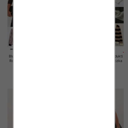
Bluzki damskie (Francja produkt)
Bluzki damskie (Francja produkt)
Roz Standard, Mix Kolor Paczka
Roz Standard, Mix Kolor Paczka
10 szt
10 szt
59.00 zł
50.00 zł
szczegóły
szczegóły