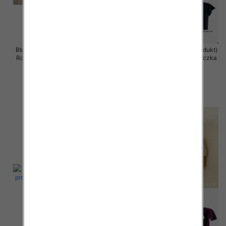
Bluzka damska (Francja produkt)
Bluzka damska (Francja produkt)
Roz Standard, Mix Kolor .Paczka
Roz Standard, Mix Kolor .Paczka
12 szt
12 szt
46.00 zł
40.00 zł
szczegóły
szczegóły