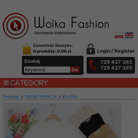
Zawartość Koszyka:
Login
/
Register
0 produkty: 0.00 zł
Szukaj
729 437 385
729 437 385
CATEGORY
>
>
Produkty
ODZIEŻ FRANCJA
BLUZKA