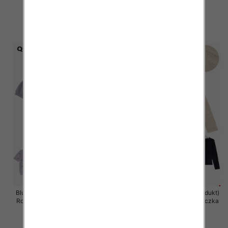
10 szt
10 szt
47.00 zł
47.00 zł
szczegóły
szczegóły
Bluzka damska (Francja produkt)
Bluzka damska (Francja produkt)
Roz S/M-M/L, Mix Kolor .Paczka
Roz S/M-M/L, Mix Kolor .Paczka
10 szt
10 szt
40.00 zł
40.00 zł