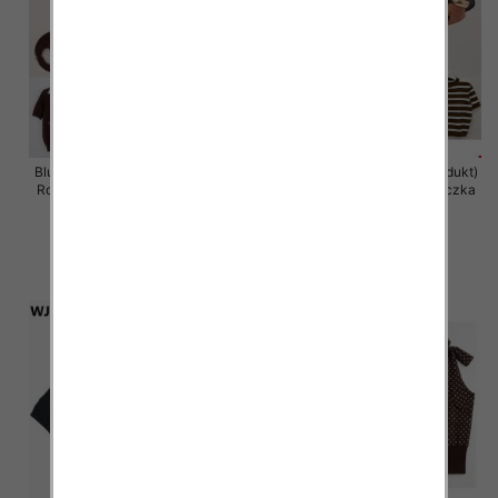
Bluzki damskie (Francja produkt)
Bluzki damskie (Francja produkt)
Roz Standard, Mix Kolor Paczka
Roz Standard, Mix Kolor Paczka
10 szt
10 szt
42.00 zł
34.00 zł
szczegóły
szczegóły