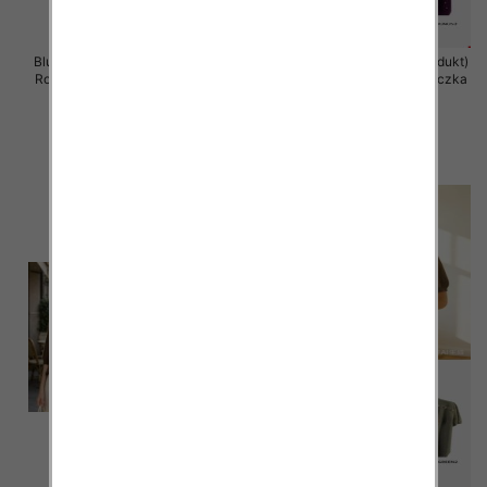
Bluzka damska (Francja produkt)
Bluzka damska (Francja produkt)
Roz Standard, Mix Kolor .Paczka
Roz Standard, Mix Kolor .Paczka
12 szt
12 szt
38.00 zł
38.00 zł
szczegóły
szczegóły