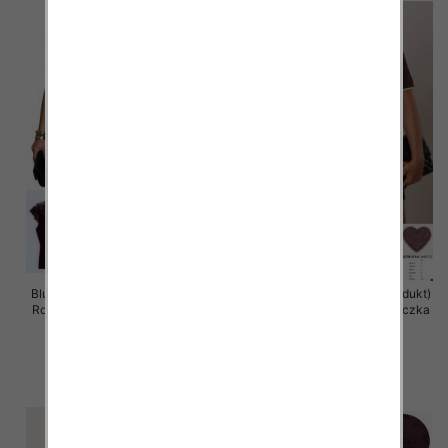
Bluzka damska (Francja produkt)
Bluzka damska (Francja produkt)
Roz Standard, Mix Kolor .Paczka
Roz Standard, Mix Kolor .Paczka
10 szt
10 szt
41.00 zł
41.00 zł
szczegóły
szczegóły