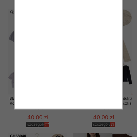
szczegóły
szczegóły
Bluzka damska (Francja produkt)
Bluzka damska (Francja produkt)
Roz S/M-M/L, Mix Kolor .Paczka
Roz S/M-M/L, Mix Kolor .Paczka
10 szt
10 szt
40.00 zł
40.00 zł
szczegóły
szczegóły