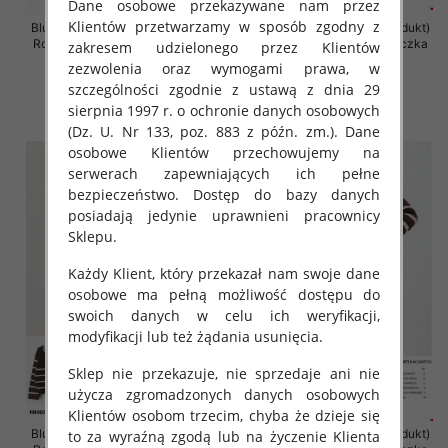
Dane osobowe przekazywane nam przez
Klientów przetwarzamy w sposób zgodny z
Bluzki damskie (Francja produkt)
Bluzki damskie (Francja produkt)
Roz S/M-M/L, Mix Kolor Paczka
Roz S/M-M/L, Mix Kolor Paczka
zakresem udzielonego przez Klientów
10 szt
10 szt
zezwolenia oraz wymogami prawa, w
39.00 zł
35.00 zł
szczególności zgodnie z ustawą z dnia 29
sierpnia 1997 r. o ochronie danych osobowych
szczegóły
szczegóły
(Dz. U. Nr 133, poz. 883 z późn. zm.). Dane
osobowe Klientów przechowujemy na
serwerach zapewniających ich pełne
bezpieczeństwo. Dostęp do bazy danych
posiadają jedynie uprawnieni pracownicy
Sklepu.
Każdy Klient, który przekazał nam swoje dane
osobowe ma pełną możliwość dostępu do
swoich danych w celu ich weryfikacji,
modyfikacji lub też żądania usunięcia.
Sklep nie przekazuje, nie sprzedaje ani nie
użycza zgromadzonych danych osobowych
Klientów osobom trzecim, chyba że dzieje się
Bluzki damskie (Francja produkt)
Bluzki damskie (Francja produkt)
to za wyraźną zgodą lub na życzenie Klienta