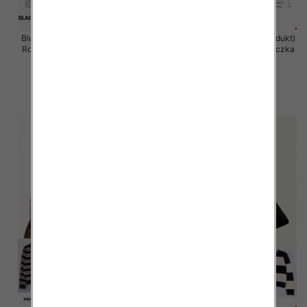
Bluzka damska (Francja produkt)
Bluzka damska (Francja produkt)
Roz Standard, Mix Kolor .Paczka
Roz Standard, Mix Kolor .Paczka
10 szt
10 szt
46.00 zł
46.00 zł
szczegóły
szczegóły