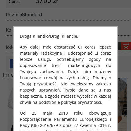
37.00 zł
Cena:
Rozmiar:
Standard
Kolor:
Mix kolor
Droga Klientko/Drogi Kliencie,
lość:
Aby dalej móc dostarczać Ci coraz lepsze
materiały redakcyjne i udostępniać Ci coraz
lepsze usługi, potrzebujemy zgody na
dopasowanie treści marketingowych do
Twojego zachowania. Dzięki nim możemy
Inne produkty
finansować rozwój naszych usług. Dbamy o
Twoją prywatność. Nie zwiększamy zakresu
naszych uprawnień. Twoje dane są u nas
bezpieczne, a zgodę możesz wycofać w każdej
chwili na podstronie polityka prywatności.
Od 25 maja 2018 roku obowiązuje
Rozporządzenie Parlamentu Europejskiego i
Rady (UE) 2016/679 z dnia 27 kwietnia 2016 r.