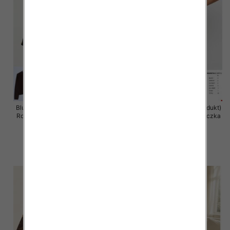
Bluzka damska (Francja produkt)
Bluzka damska (Francja produkt)
Roz Standard, Mix Kolor .Paczka
Roz Standard, Mix Kolor .Paczka
10 szt
10 szt
36.00 zł
36.00 zł
szczegóły
szczegóły