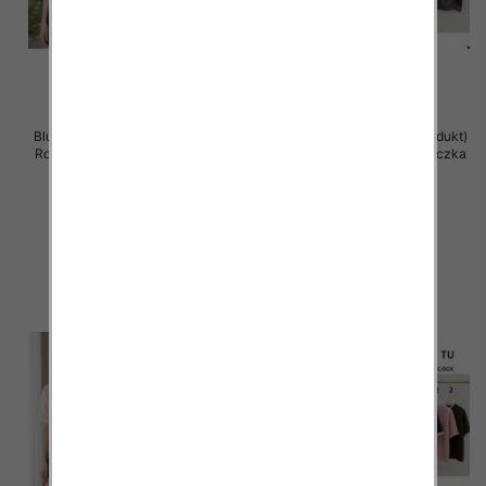
Bluzka damska (Francja produkt)
Bluzka damska (Francja produkt)
Roz Standard, Mix Kolor .Paczka
Roz Standard, Mix Kolor .Paczka
12 szt
12 szt
50.00 zł
48.00 zł
szczegóły
szczegóły