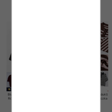
10 szt
10 szt
44.00 zł
43.00 zł
szczegóły
szczegóły
Bluzka damska (Francja produkt)
Bluzka damska (Francja produkt)
Roz Standard, Mix Kolor .Paczka
Roz Standard, Mix Kolor .Paczka
10 szt
10 szt
43.00 zł
43.00 zł