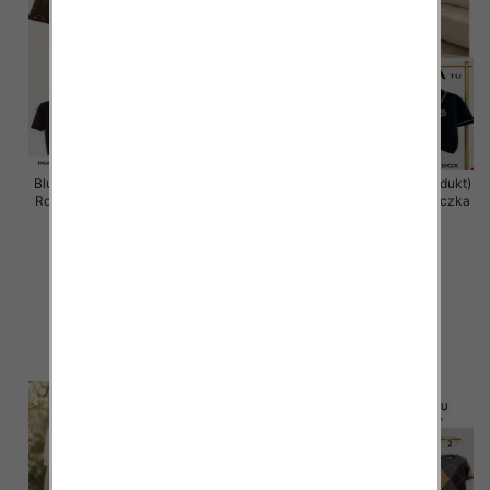
Bluzka damska (Francja produkt)
Bluzka damska (Francja produkt)
Roz Standard, Mix Kolor .Paczka
Roz Standard, Mix Kolor .Paczka
14 szt
12 szt
34.00 zł
50.00 zł
szczegóły
szczegóły