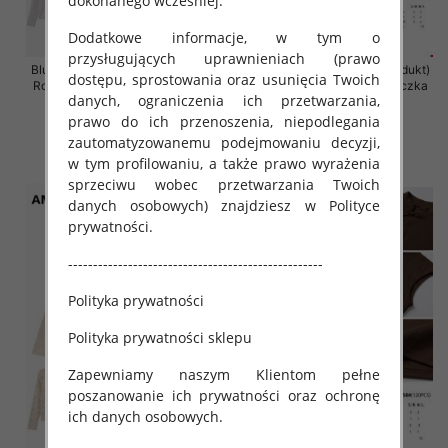
dokonanego wcześniej.
Dodatkowe informacje, w tym o
przysługujących uprawnieniach (prawo
Bluzki damskie (Francja produkt)
Bluzki damskie (Francja produkt)
dostępu, sprostowania oraz usunięcia Twoich
Roz S/M-M/L, Mix Kolor Paczka
Roz S/M-M/L, Mix Kolor Paczka
danych, ograniczenia ich przetwarzania,
10 szt
10 szt
prawo do ich przenoszenia, niepodlegania
47.00 zł
39.00 zł
zautomatyzowanemu podejmowaniu decyzji,
szczegóły
szczegóły
w tym profilowaniu, a także prawo wyrażenia
sprzeciwu wobec przetwarzania Twoich
danych osobowych) znajdziesz w Polityce
prywatności.
---------------------------------------------------
Polityka prywatności
Polityka prywatności sklepu
Zapewniamy naszym Klientom pełne
poszanowanie ich prywatności oraz ochronę
ich danych osobowych.