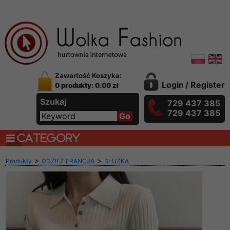
Zawartość Koszyka:
Login
/
Register
0 produkty: 0.00 zł
Szukaj
729 437 385
729 437 385
CATEGORY
>
>
Produkty
ODZIEŻ FRANCJA
BLUZKA