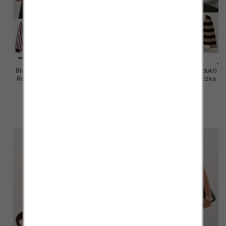
Bluzki damskie (Francja produkt)
Bluzki damskie (Francja produkt)
Roz Standard, Mix Kolor Paczka
Roz Standard, Mix Kolor Paczka
10 szt
10 szt
59.00 zł
50.00 zł
szczegóły
szczegóły