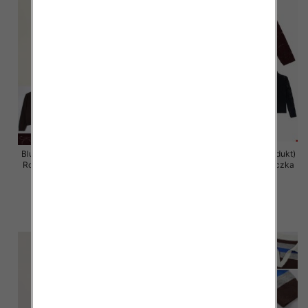
Bluzki damskie (Francja produkt)
Bluzki damskie (Francja produkt)
Roz Standard, Mix Kolor Paczka
Roz Standard, Mix Kolor Paczka
10 szt
10 szt
40.00 zł
38.00 zł
szczegóły
szczegóły