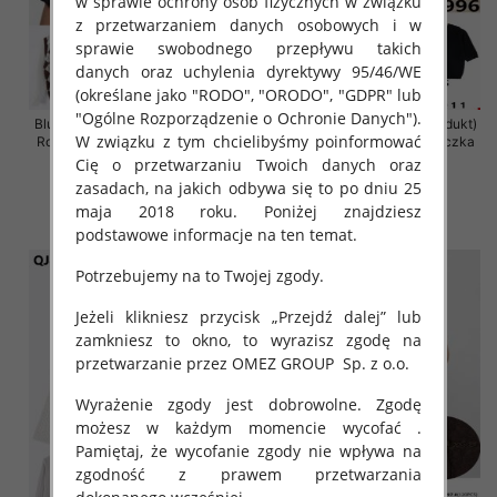
w sprawie ochrony osób fizycznych w związku
z przetwarzaniem danych osobowych i w
sprawie swobodnego przepływu takich
danych oraz uchylenia dyrektywy 95/46/WE
(określane jako "RODO", "ORODO", "GDPR" lub
"Ogólne Rozporządzenie o Ochronie Danych").
Bluzki damskie (Francja produkt)
Bluzki damskie (Francja produkt)
W związku z tym chcielibyśmy poinformować
Roz Standard, Mix Kolor Paczka
Roz S/M-M/L, Mix Kolor Paczka
10 szt
10 szt
Cię o przetwarzaniu Twoich danych oraz
zasadach, na jakich odbywa się to po dniu 25
60.00 zł
50.00 zł
maja 2018 roku. Poniżej znajdziesz
szczegóły
szczegóły
podstawowe informacje na ten temat.
Potrzebujemy na to Twojej zgody.
Jeżeli klikniesz przycisk „Przejdź dalej” lub
zamkniesz to okno, to wyrazisz zgodę na
przetwarzanie przez OMEZ GROUP
Sp. z o.o.
Wyrażenie zgody jest dobrowolne. Zgodę
możesz w każdym momencie wycofać .
Pamiętaj, że wycofanie zgody nie wpływa na
zgodność z prawem przetwarzania