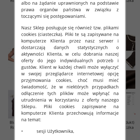
Roz Standard, Mix Kolor Paczka
Roz Standard, Mix Kolor Paczka
albo na żądanie uprawnionych na podstawie
10 szt
10 szt
prawa organów państwa w związku z
50.00 zł
50.00 zł
toczącymi się postępowaniami.
szczegóły
szczegóły
Nasz Sklep posługuje się również tzw. plikami
cookies (ciasteczka). Pliki te są zapisywane na
komputerze Klienta przez nasz serwer i
dostarczają danych statystycznych o
aktywności Klienta, w celu dobrania naszej
oferty do jego indywidualnych potrzeb i
gustów. Klient w każdej chwili może wyłączyć
w swojej przeglądarce internetowej opcję
przyjmowania cookies, choć musi mieć
świadomość, że w niektórych przypadkach
odłączenie tych plików może wpłynąć na
utrudnienia w korzystaniu z oferty naszego
Sklepu. Pliki cookies zapisywane na
komputerze Klienta przechowują informacje
na temat:
Bluzki damskie (Francja produkt)
Bluzki damskie (Francja produkt)
Roz Standard, Mix Kolor Paczka
Roz Standard, Mix Kolor Paczka
• sesji Użytkownika,
10 szt
10 szt