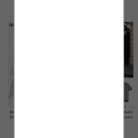
36.00 zł
36.00 zł
szczegóły
szczegóły
Bluzka damska (Francja produkt)
Bluzka damska (Francja produkt)
Roz S/M-M/L, Mix Kolor .Paczka
Roz S/M-M/L, Mix Kolor .Paczka
10 szt
10 szt
47.00 zł
47.00 zł