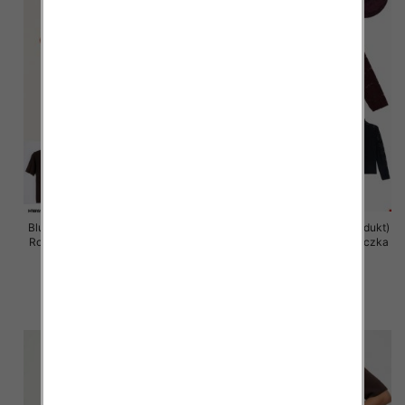
Bluzka damska (Francja produkt)
Bluzka damska (Francja produkt)
Roz Standard, Mix Kolor .Paczka
Roz Standard, Mix Kolor .Paczka
10 szt
10 szt
39.00 zł
38.00 zł
szczegóły
szczegóły