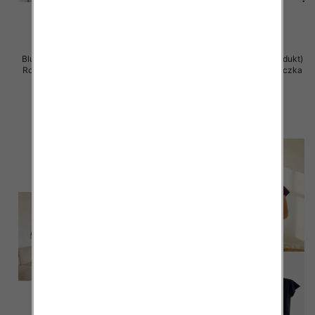
Bluzka damska (Francja produkt)
Bluzka damska (Francja produkt)
Roz Standard, Mix Kolor .Paczka
Roz Standard, Mix Kolor .Paczka
12 szt
12 szt
47.00 zł
47.00 zł
szczegóły
szczegóły