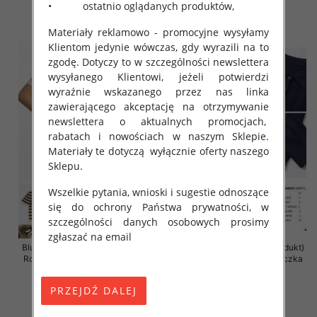
46.00 zł
46.00 zł
• ostatnio oglądanych produktów,
szczegóły
szczegóły
Materiały reklamowo - promocyjne wysyłamy
Klientom jedynie wówczas, gdy wyrazili na to
zgodę. Dotyczy to w szczególności newslettera
wysyłanego Klientowi, jeżeli potwierdzi
wyraźnie wskazanego przez nas linka
zawierającego akceptację na otrzymywanie
newslettera o aktualnych promocjach,
rabatach i nowościach w naszym Sklepie.
Materiały te dotyczą wyłącznie oferty naszego
Sklepu.
Wszelkie pytania, wnioski i sugestie odnoszące
się do ochrony Państwa prywatności, w
szczególności danych osobowych prosimy
zgłaszać na email
Bluzki damskie (Francja produkt)
Bluzki damskie (Francja produkt)
Roz Standard, Mix Kolor Paczka
Roz Standard, Mix Kolor Paczka
10 szt
10 szt
45.00 zł
43.00 zł
szczegóły
szczegóły