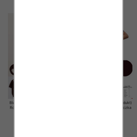
szczegóły
szczegóły
Bluzka damska (Francja produkt)
Bluzka damska (Francja produkt)
Roz Standard, Mix Kolor .Paczka
Roz Standard, Mix Kolor .Paczka
10 szt
10 szt
42.00 zł
42.00 zł
szczegóły
szczegóły