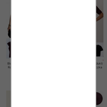
Bluzki damskie (Francja produkt)
Bluzki damskie (Francja produkt)
Roz Standard, Mix Kolor Paczka
Roz Standard, Mix Kolor Paczka
10 szt
10 szt
41.00 zł
40.00 zł
szczegóły
szczegóły