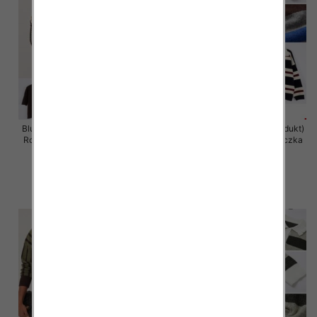
Bluzki damskie (Francja produkt)
Bluzki damskie (Francja produkt)
Roz Standard, Mix Kolor Paczka
Roz Standard, Mix Kolor Paczka
10 szt
10 szt
38.00 zł
59.00 zł
szczegóły
szczegóły