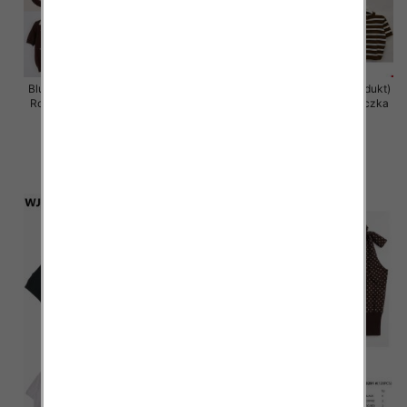
Bluzki damskie (Francja produkt)
Bluzki damskie (Francja produkt)
Roz Standard, Mix Kolor Paczka
Roz Standard, Mix Kolor Paczka
10 szt
10 szt
42.00 zł
34.00 zł
szczegóły
szczegóły